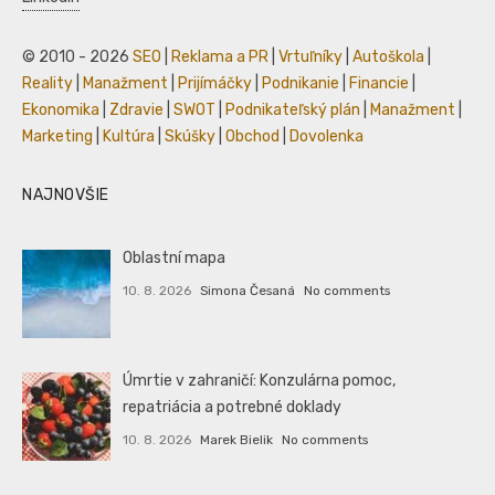
© 2010 - 2026
SEO
|
Reklama a PR
|
Vrtuľníky
|
Autoškola
|
Reality
|
Manažment
|
Prijímáčky
|
Podnikanie
|
Financie
|
Ekonomika
|
Zdravie
|
SWOT
|
Podnikateľský plán
|
Manažment
|
Marketing
|
Kultúra
|
Skúšky
|
Obchod
|
Dovolenka
NAJNOVŠIE
Oblastní mapa
10. 8. 2026
Simona Česaná
No comments
Úmrtie v zahraničí: Konzulárna pomoc,
repatriácia a potrebné doklady
10. 8. 2026
Marek Bielik
No comments