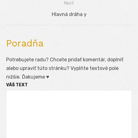
Next
článku
Next
Hlavná dráha y
post:
Poradňa
Potrebujete radu? Chcete pridať komentár, doplniť
alebo upraviť túto stránku? Vyplňte textové pole
nižšie. Ďakujeme ♥
VÁŠ TEXT