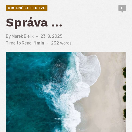
CIVILNÉ LETECTVO
0
Správa …
By
Marek Bielik
Posted
23. 8. 2025
on
Time to Read:
1 min
-
232
words