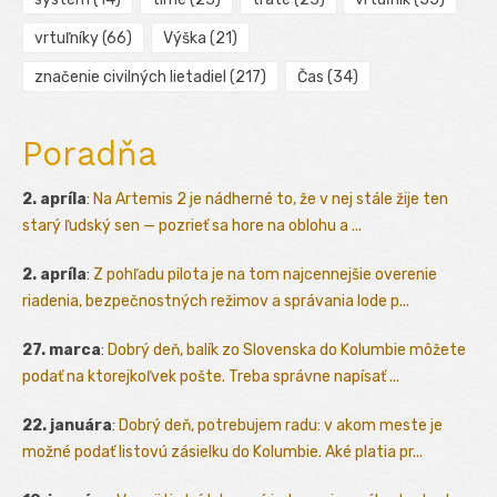
vrtuľníky
(66)
Výška
(21)
značenie civilných lietadiel
(217)
Čas
(34)
Poradňa
2. apríla
:
Na Artemis 2 je nádherné to, že v nej stále žije ten
starý ľudský sen — pozrieť sa hore na oblohu a ...
2. apríla
:
Z pohľadu pilota je na tom najcennejšie overenie
riadenia, bezpečnostných režimov a správania lode p...
27. marca
:
Dobrý deň, balík zo Slovenska do Kolumbie môžete
podať na ktorejkoľvek pošte. Treba správne napísať ...
22. januára
:
Dobrý deň, potrebujem radu: v akom meste je
možné podať listovú zásielku do Kolumbie. Aké platia pr...