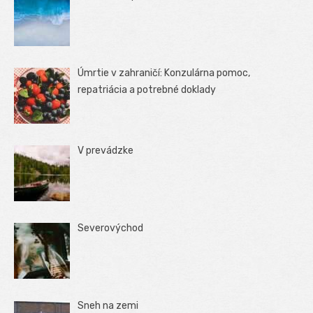
Úmrtie v zahraničí: Konzulárna pomoc,
repatriácia a potrebné doklady
V prevádzke
Severovýchod
Sneh na zemi