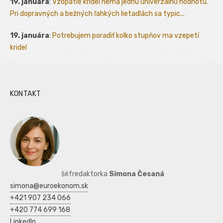
19. januára
:
Vzopätie krídel nemá jednu univerzálnu hodnotu.
Pri dopravných a bežných ľahkých lietadlách sa typic...
19. januára
:
Potrebujem poradiť kolko stupňov ma vzepetí
kridel
KONTAKT
šéfredaktorka
Simona Česaná
simona@euroekonom.sk
+421 907 234 066
+420 774 699 168
LinkedIn