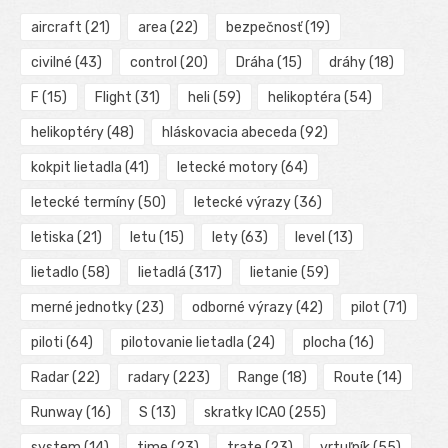
aircraft
(21)
area
(22)
bezpečnosť
(19)
civilné
(43)
control
(20)
Dráha
(15)
dráhy
(18)
F
(15)
Flight
(31)
heli
(59)
helikoptéra
(54)
helikoptéry
(48)
hláskovacia abeceda
(92)
kokpit lietadla
(41)
letecké motory
(64)
letecké termíny
(50)
letecké výrazy
(36)
letiska
(21)
letu
(15)
lety
(63)
level
(13)
lietadlo
(58)
lietadlá
(317)
lietanie
(59)
merné jednotky
(23)
odborné výrazy
(42)
pilot
(71)
piloti
(64)
pilotovanie lietadla
(24)
plocha
(16)
Radar
(22)
radary
(223)
Range
(18)
Route
(14)
Runway
(16)
S
(13)
skratky ICAO
(255)
system
(14)
time
(23)
trate
(23)
vrtuľník
(55)