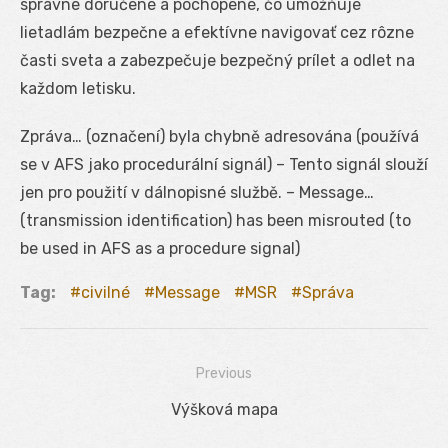
správne doručené a pochopené, čo umožňuje
lietadlám bezpečne a efektívne navigovať cez rôzne
časti sveta a zabezpečuje bezpečný prílet a odlet na
každom letisku.
Zpráva… (označení) byla chybně adresována (používá
se v AFS jako procedurální signál) – Tento signál slouží
jen pro použití v dálnopisné službě. – Message…
(transmission identification) has been misrouted (to
be used in AFS as a procedure signal)
Tag:
civilné
Message
MSR
Správa
Previous
Navigácia
Previous
Výšková mapa
v
post: