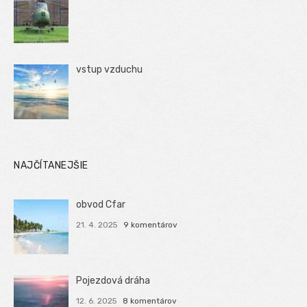
vstup vzduchu
NAJČÍTANEJŠIE
obvod Cfar
21. 4. 2025
9 komentárov
Pojezdová dráha
12. 6. 2025
8 komentárov