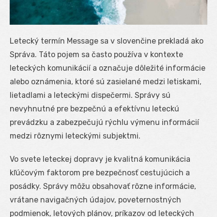
Letecký termín Message sa v slovenčine prekladá ako
Správa. Táto pojem sa často používa v kontexte
leteckých komunikácií a označuje dôležité informácie
alebo oznámenia, ktoré sú zasielané medzi letiskami,
lietadlami a leteckými dispečermi. Správy sú
nevyhnutné pre bezpečnú a efektívnu leteckú
prevádzku a zabezpečujú rýchlu výmenu informácií
medzi rôznymi leteckými subjektmi.
Vo svete leteckej dopravy je kvalitná komunikácia
kľúčovým faktorom pre bezpečnosť cestujúcich a
posádky. Správy môžu obsahovať rôzne informácie,
vrátane navigačných údajov, poveternostných
podmienok, letových plánov, príkazov od leteckých