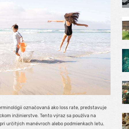
erminológii označovaná ako loss rate, predstavuje
ckom inžinierstve. Tento výraz sa používa na
a pri určitých manévroch alebo podmienkach letu.