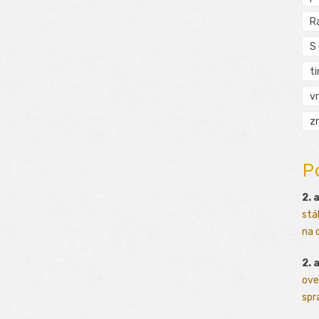
R
S
t
vr
zn
P
2. 
stá
na o
2. 
ove
sprá