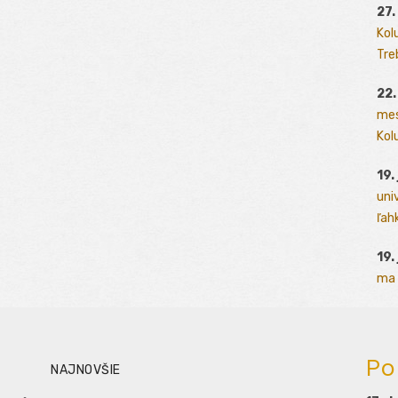
27.
Kol
Tre
22.
mes
Kolu
19.
uni
ľah
19.
ma 
Po
NAJNOVŠIE