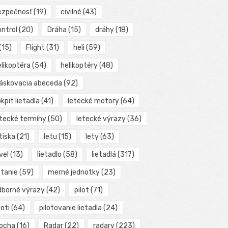
ezpečnosť
(19)
civilné
(43)
ontrol
(20)
Dráha
(15)
dráhy
(18)
(15)
Flight
(31)
heli
(59)
elikoptéra
(54)
helikoptéry
(48)
láskovacia abeceda
(92)
kpit lietadla
(41)
letecké motory
(64)
etecké termíny
(50)
letecké výrazy
(36)
tiska
(21)
letu
(15)
lety
(63)
vel
(13)
lietadlo
(58)
lietadlá
(317)
etanie
(59)
merné jednotky
(23)
dborné výrazy
(42)
pilot
(71)
loti
(64)
pilotovanie lietadla
(24)
locha
(16)
Radar
(22)
radary
(223)