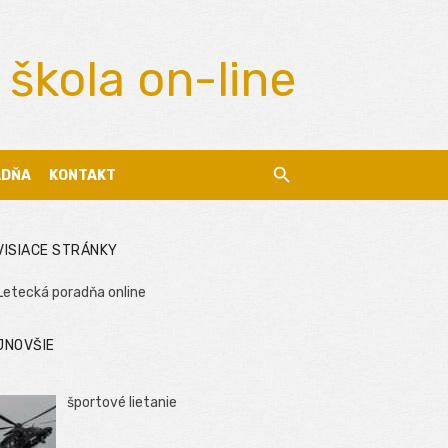
 škola on-line
ADŇA
KONTAKT
VISIACE STRÁNKY
Letecká poradňa online
JNOVŠIE
športové lietanie