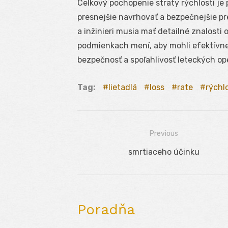
Celkový pochopenie straty rýchlosti je
presnejšie navrhovať a bezpečnejšie pre
a inžinieri musia mať detailné znalosti 
podmienkach mení, aby mohli efektívne
bezpečnosť a spoľahlivosť leteckých ope
Tag:
lietadlá
loss
rate
rýchlo
Previous
Navigácia
Previous
smrtiaceho účinku
v
post:
článku
Poradňa