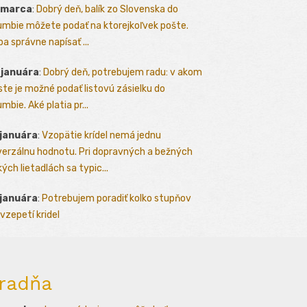
 marca
:
Dobrý deň, balík zo Slovenska do
umbie môžete podať na ktorejkoľvek pošte.
ba správne napísať ...
 januára
:
Dobrý deň, potrebujem radu: v akom
te je možné podať listovú zásielku do
mbie. Aké platia pr...
 januára
:
Vzopätie krídel nemá jednu
verzálnu hodnotu. Pri dopravných a bežných
kých lietadlách sa typic...
 januára
:
Potrebujem poradiť kolko stupňov
vzepetí kridel
radňa