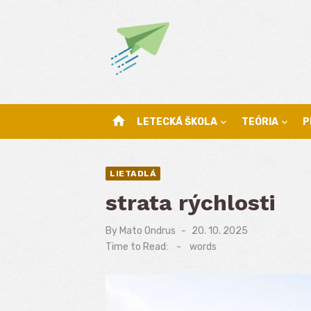
Skip
to
content
home
LETECKÁ ŠKOLA
TEÓRIA
P
LIETADLÁ
strata rýchlosti
By
Mato Ondrus
Posted
20. 10. 2025
on
Time to Read:
-
words