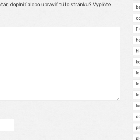
ár, doplniť alebo upraviť túto stránku? Vyplňte
b
c
F
h
h
ko
l
le
le
li
o
pi
p