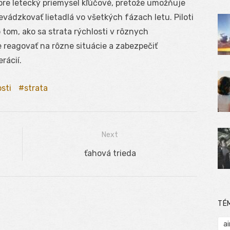
 pre letecký priemysel kľúčové, pretože umožňuje
vádzkovať lietadlá vo všetkých fázach letu. Piloti
o tom, ako sa strata rýchlosti v rôznych
 reagovať na rôzne situácie a zabezpečiť
rácií.
sti
strata
Next
Next
ťahová trieda
post:
TÉ
ai