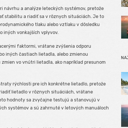
pri návrhu a analýze leteckých systémov, pretože
 stabilitu a riadiť sa v rôznych situáciách. Je to
erodynamického tlaku alebo vztlaku v dôsledku
 iných vonkajších vplyvov.
acerými faktormi, vrátane zvýšenia odporu
bo iných častiach lietadla, alebo zmienou
NA
zmien vo vnútri lietadla, ako napríklad presunom
traty rýchlosti pre ich konkrétne lietadlo, pretože
adiť lietadlo v rôznych situáciách, vrátane
ieto hodnoty sa zvyčajne testujú a stanovujú v
kých systémov a sú zahrnuté v letových manuáloch