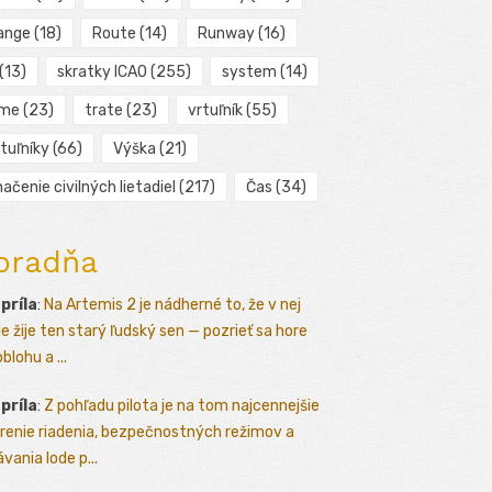
ange
(18)
Route
(14)
Runway
(16)
(13)
skratky ICAO
(255)
system
(14)
ime
(23)
trate
(23)
vrtuľník
(55)
tuľníky
(66)
Výška
(21)
ačenie civilných lietadiel
(217)
Čas
(34)
oradňa
apríla
:
Na Artemis 2 je nádherné to, že v nej
le žije ten starý ľudský sen — pozrieť sa hore
blohu a ...
apríla
:
Z pohľadu pilota je na tom najcennejšie
renie riadenia, bezpečnostných režimov a
vania lode p...