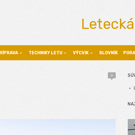
Letecká
RÍPRAVA
TECHNIKY LETU
VÝCVIK
SLOVNÍK
POR
SÚ
0
NA