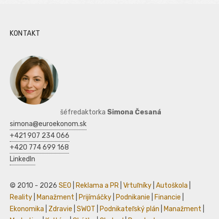
KONTAKT
šéfredaktorka
Simona Česaná
simona@euroekonom.sk
+421 907 234 066
+420 774 699 168
LinkedIn
© 2010 - 2026
SEO
|
Reklama a PR
|
Vrtuľníky
|
Autoškola
|
Reality
|
Manažment
|
Prijímáčky
|
Podnikanie
|
Financie
|
Ekonomika
|
Zdravie
|
SWOT
|
Podnikateľský plán
|
Manažment
|