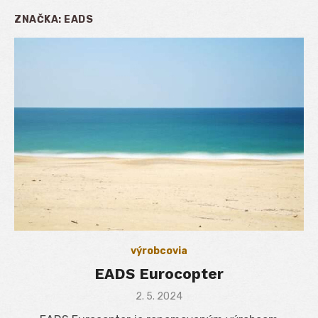
ZNAČKA:
EADS
výrobcovia
EADS Eurocopter
Posted
2. 5. 2024
on