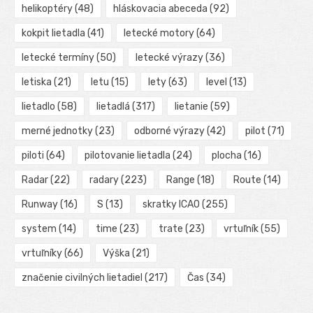
helikoptéry
(48)
hláskovacia abeceda
(92)
kokpit lietadla
(41)
letecké motory
(64)
letecké termíny
(50)
letecké výrazy
(36)
letiska
(21)
letu
(15)
lety
(63)
level
(13)
lietadlo
(58)
lietadlá
(317)
lietanie
(59)
merné jednotky
(23)
odborné výrazy
(42)
pilot
(71)
piloti
(64)
pilotovanie lietadla
(24)
plocha
(16)
Radar
(22)
radary
(223)
Range
(18)
Route
(14)
Runway
(16)
S
(13)
skratky ICAO
(255)
system
(14)
time
(23)
trate
(23)
vrtuľník
(55)
vrtuľníky
(66)
Výška
(21)
značenie civilných lietadiel
(217)
Čas
(34)