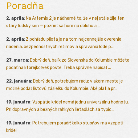
Poradňa
2. apríla
:
Na Artemis 2 je nádherné to, že v nej stále žije ten
starý ľudský sen — pozrieť sa hore na oblohu a ...
2. apríla
:
Z pohľadu pilota je na tom najcennejšie overenie
riadenia, bezpečnostných režimov a správania lode p...
27. marca
:
Dobrý deň, balík zo Slovenska do Kolumbie môžete
podať na ktorejkoľvek pošte. Treba správne napísať ...
22. januára
:
Dobrý deň, potrebujem radu: v akom meste je
možné podať listovú zásielku do Kolumbie. Aké platia pr...
19. januára
:
Vzopätie krídel nemá jednu univerzálnu hodnotu.
Pri dopravných a bežných ľahkých lietadlách sa typic...
19. januára
:
Potrebujem poradiť kolko stupňov ma vzepetí
kridel