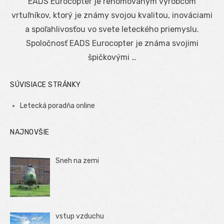
EADS Eurocopter je renomovaným výrobcom
vrtuľníkov, ktorý je známy svojou kvalitou, inováciami
a spoľahlivosťou vo svete leteckého priemyslu.
Spoločnosť EADS Eurocopter je známa svojimi
špičkovými …
SÚVISIACE STRÁNKY
Letecká poradňa online
NAJNOVŠIE
Sneh na zemi
vstup vzduchu