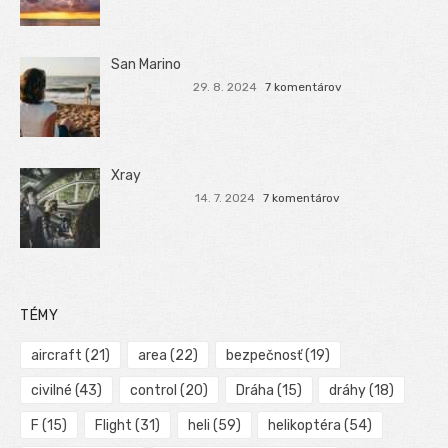
San Marino
29. 8. 2024
7 komentárov
Xray
14. 7. 2024
7 komentárov
TÉMY
aircraft
(21)
area
(22)
bezpečnosť
(19)
civilné
(43)
control
(20)
Dráha
(15)
dráhy
(18)
F
(15)
Flight
(31)
heli
(59)
helikoptéra
(54)