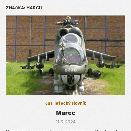
ZNAČKA:
MARCH
čas
,
letecký slovník
Marec
Posted
11. 9. 2024
on