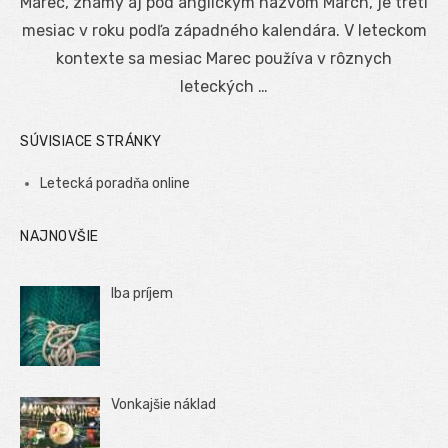
Marec, známy aj pod anglickým názvom March, je tretí
mesiac v roku podľa západného kalendára. V leteckom
kontexte sa mesiac Marec používa v rôznych
leteckých …
SÚVISIACE STRÁNKY
Letecká poradňa online
NAJNOVŠIE
Iba príjem
Vonkajšie náklad