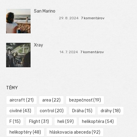
San Marino
29. 8. 2024
7 komentárov
Xray
14. 7. 2024
7 komentárov
TÉMY
aircraft
(21)
area
(22)
bezpečnosť
(19)
civilné
(43)
control
(20)
Dráha
(15)
dráhy
(18)
F
(15)
Flight
(31)
heli
(59)
helikoptéra
(54)
helikoptéry
(48)
hláskovacia abeceda
(92)