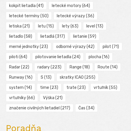
kokpit lietadla
(41)
letecké motory
(64)
letecké termíny
(50)
letecké výrazy
(36)
letiska
(21)
letu
(15)
lety
(63)
level
(13)
lietadlo
(58)
lietadlá
(317)
lietanie
(59)
merné jednotky
(23)
odborné výrazy
(42)
pilot
(71)
piloti
(64)
pilotovanie lietadla
(24)
plocha
(16)
Radar
(22)
radary
(223)
Range
(18)
Route
(14)
Runway
(16)
S
(13)
skratky ICAO
(255)
system
(14)
time
(23)
trate
(23)
vrtuľník
(55)
vrtuľníky
(66)
Výška
(21)
značenie civilných lietadiel
(217)
Čas
(34)
Poradňa