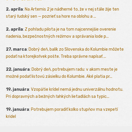
2. apríla
:
Na Artemis 2 je nádherné to, že v nej stále žije ten
starý ľudský sen — pozrieť sa hore na oblohu a ...
2. apríla
:
Z pohľadu pilota je na tom najcennejšie overenie
riadenia, bezpečnostných režimov a správania lode p...
27. marca
:
Dobrý deň, balík zo Slovenska do Kolumbie môžete
podať na ktorejkoľvek pošte. Treba správne napísať ...
22. januára
:
Dobrý deň, potrebujem radu: v akom meste je
možné podať listovú zásielku do Kolumbie. Aké platia pr...
19. januára
:
Vzopätie krídel nemá jednu univerzálnu hodnotu.
Pri dopravných a bežných ľahkých lietadlách sa typic...
19. januára
:
Potrebujem poradiť kolko stupňov ma vzepetí
kridel