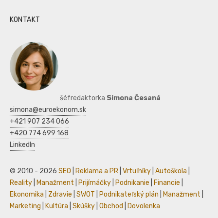
KONTAKT
šéfredaktorka
Simona Česaná
simona@euroekonom.sk
+421 907 234 066
+420 774 699 168
LinkedIn
© 2010 - 2026
SEO
|
Reklama a PR
|
Vrtuľníky
|
Autoškola
|
Reality
|
Manažment
|
Prijímáčky
|
Podnikanie
|
Financie
|
Ekonomika
|
Zdravie
|
SWOT
|
Podnikateľský plán
|
Manažment
|
Marketing
|
Kultúra
|
Skúšky
|
Obchod
|
Dovolenka