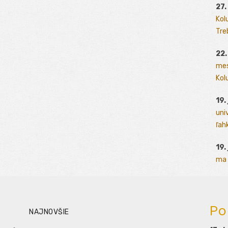
27.
Kol
Tre
22.
mes
Kolu
19.
uni
ľah
19.
ma 
Po
NAJNOVŠIE