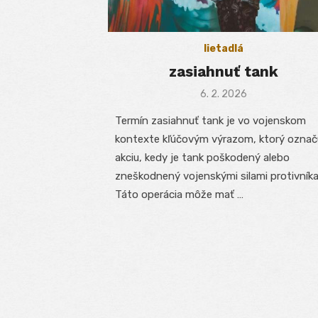
lietadlá
zasiahnuť tank
Posted
6. 2. 2026
on
Termín zasiahnuť tank je vo vojenskom
kontexte kľúčovým výrazom, ktorý označ
akciu, kedy je tank poškodený alebo
zneškodnený vojenskými silami protivníka
Táto operácia môže mať …