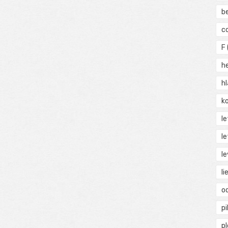
b
c
F
h
h
ko
l
le
le
li
o
pi
p