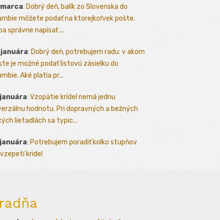
 marca
:
Dobrý deň, balík zo Slovenska do
umbie môžete podať na ktorejkoľvek pošte.
ba správne napísať ...
 januára
:
Dobrý deň, potrebujem radu: v akom
te je možné podať listovú zásielku do
mbie. Aké platia pr...
 januára
:
Vzopätie krídel nemá jednu
verzálnu hodnotu. Pri dopravných a bežných
kých lietadlách sa typic...
 januára
:
Potrebujem poradiť kolko stupňov
vzepetí kridel
radňa