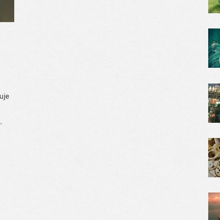
uje
.