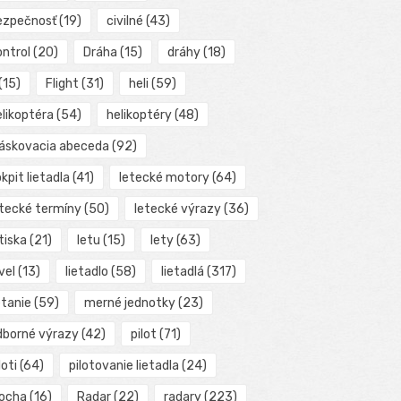
ezpečnosť
(19)
civilné
(43)
ontrol
(20)
Dráha
(15)
dráhy
(18)
(15)
Flight
(31)
heli
(59)
elikoptéra
(54)
helikoptéry
(48)
láskovacia abeceda
(92)
kpit lietadla
(41)
letecké motory
(64)
etecké termíny
(50)
letecké výrazy
(36)
tiska
(21)
letu
(15)
lety
(63)
vel
(13)
lietadlo
(58)
lietadlá
(317)
etanie
(59)
merné jednotky
(23)
dborné výrazy
(42)
pilot
(71)
loti
(64)
pilotovanie lietadla
(24)
locha
(16)
Radar
(22)
radary
(223)