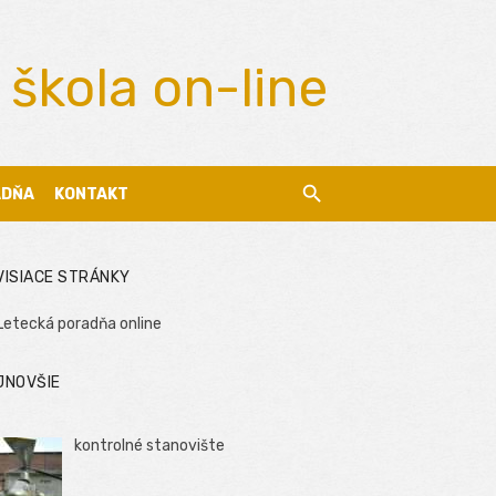
 škola on-line
ADŇA
KONTAKT
VISIACE STRÁNKY
Letecká poradňa online
JNOVŠIE
kontrolné stanovište