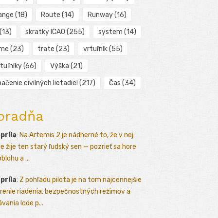
ange
(18)
Route
(14)
Runway
(16)
(13)
skratky ICAO
(255)
system
(14)
ime
(23)
trate
(23)
vrtuľník
(55)
tuľníky
(66)
Výška
(21)
ačenie civilných lietadiel
(217)
Čas
(34)
oradňa
apríla
:
Na Artemis 2 je nádherné to, že v nej
le žije ten starý ľudský sen — pozrieť sa hore
blohu a ...
apríla
:
Z pohľadu pilota je na tom najcennejšie
renie riadenia, bezpečnostných režimov a
vania lode p...