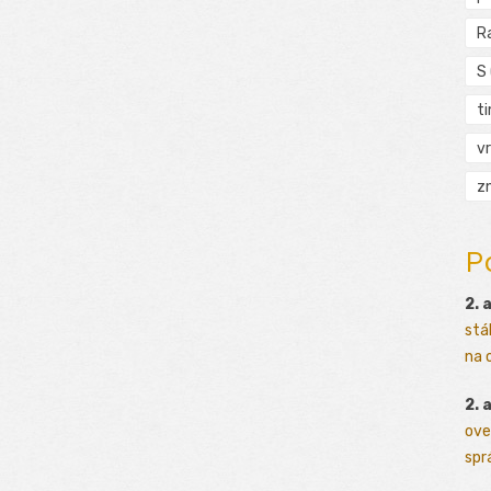
R
S
t
vr
zn
P
2. 
stá
na o
2. 
ove
sprá