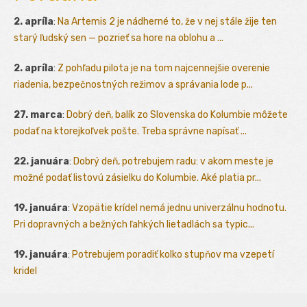
2. apríla
:
Na Artemis 2 je nádherné to, že v nej stále žije ten
starý ľudský sen — pozrieť sa hore na oblohu a ...
2. apríla
:
Z pohľadu pilota je na tom najcennejšie overenie
riadenia, bezpečnostných režimov a správania lode p...
27. marca
:
Dobrý deň, balík zo Slovenska do Kolumbie môžete
podať na ktorejkoľvek pošte. Treba správne napísať ...
22. januára
:
Dobrý deň, potrebujem radu: v akom meste je
možné podať listovú zásielku do Kolumbie. Aké platia pr...
19. januára
:
Vzopätie krídel nemá jednu univerzálnu hodnotu.
Pri dopravných a bežných ľahkých lietadlách sa typic...
19. januára
:
Potrebujem poradiť kolko stupňov ma vzepetí
kridel