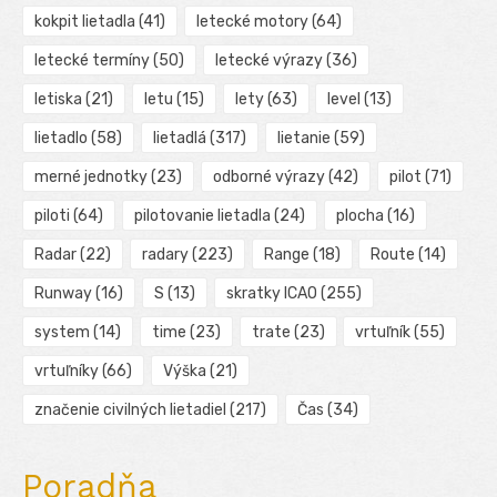
kokpit lietadla
(41)
letecké motory
(64)
letecké termíny
(50)
letecké výrazy
(36)
letiska
(21)
letu
(15)
lety
(63)
level
(13)
lietadlo
(58)
lietadlá
(317)
lietanie
(59)
merné jednotky
(23)
odborné výrazy
(42)
pilot
(71)
piloti
(64)
pilotovanie lietadla
(24)
plocha
(16)
Radar
(22)
radary
(223)
Range
(18)
Route
(14)
Runway
(16)
S
(13)
skratky ICAO
(255)
system
(14)
time
(23)
trate
(23)
vrtuľník
(55)
vrtuľníky
(66)
Výška
(21)
značenie civilných lietadiel
(217)
Čas
(34)
Poradňa