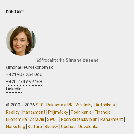
KONTAKT
šéfredaktorka
Simona Česaná
simona@euroekonom.sk
+421 907 234 066
+420 774 699 168
LinkedIn
© 2010 - 2026
SEO
|
Reklama a PR
|
Vrtuľníky
|
Autoškola
|
Reality
|
Manažment
|
Prijímáčky
|
Podnikanie
|
Financie
|
Ekonomika
|
Zdravie
|
SWOT
|
Podnikateľský plán
|
Manažment
|
Marketing
|
Kultúra
|
Skúšky
|
Obchod
|
Dovolenka