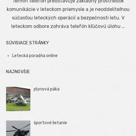
Termín telefón predstavuje základný prostriedok
komunikácie v leteckom priemysle a je neoddeliteľnou
súčasťou leteckých operácií a bezpečnosti letu. V
leteckom odbore zohráva telefón kľúčovú úlohu …
SÚVISIACE STRÁNKY
Letecká poradňa online
NAJNOVŠIE
plynová páka
športové lietanie