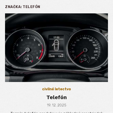
ZNAČKA:
TELEFÓN
civilné letectvo
Telefón
Posted
19. 12. 2025
on