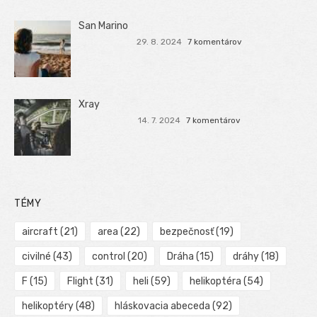
San Marino
29. 8. 2024
7 komentárov
Xray
14. 7. 2024
7 komentárov
TÉMY
aircraft
(21)
area
(22)
bezpečnosť
(19)
civilné
(43)
control
(20)
Dráha
(15)
dráhy
(18)
F
(15)
Flight
(31)
heli
(59)
helikoptéra
(54)
helikoptéry
(48)
hláskovacia abeceda
(92)