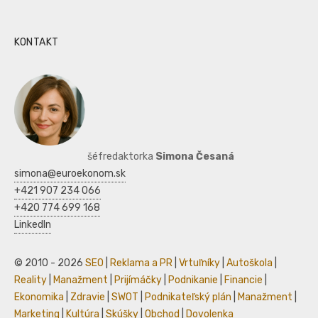
KONTAKT
šéfredaktorka
Simona Česaná
simona@euroekonom.sk
+421 907 234 066
+420 774 699 168
LinkedIn
© 2010 - 2026
SEO
|
Reklama a PR
|
Vrtuľníky
|
Autoškola
|
Reality
|
Manažment
|
Prijímáčky
|
Podnikanie
|
Financie
|
Ekonomika
|
Zdravie
|
SWOT
|
Podnikateľský plán
|
Manažment
|
Marketing
|
Kultúra
|
Skúšky
|
Obchod
|
Dovolenka