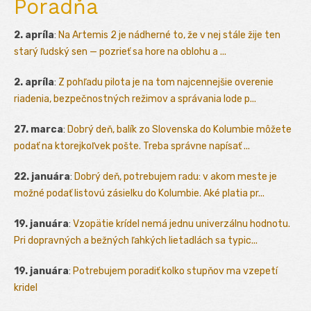
Poradňa
2. apríla
:
Na Artemis 2 je nádherné to, že v nej stále žije ten
starý ľudský sen — pozrieť sa hore na oblohu a ...
2. apríla
:
Z pohľadu pilota je na tom najcennejšie overenie
riadenia, bezpečnostných režimov a správania lode p...
27. marca
:
Dobrý deň, balík zo Slovenska do Kolumbie môžete
podať na ktorejkoľvek pošte. Treba správne napísať ...
22. januára
:
Dobrý deň, potrebujem radu: v akom meste je
možné podať listovú zásielku do Kolumbie. Aké platia pr...
19. januára
:
Vzopätie krídel nemá jednu univerzálnu hodnotu.
Pri dopravných a bežných ľahkých lietadlách sa typic...
19. januára
:
Potrebujem poradiť kolko stupňov ma vzepetí
kridel