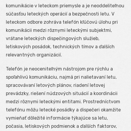
komunikácie v leteckom priemysle a je neoddeliteľnou
súčasťou leteckých operácií a bezpečnosti letu. V
leteckom odbore zohráva telefón kľúčovú úlohu pri
komunikácii medzi rôznymi leteckými subjektmi,
vrátane leteckých dispečingových služieb,
letiskových posádok, technických tímov a ďalších
relevantných organizácií.
Telefón je neoceniteľným nástrojom pre rýchlu a
spoľahlivú komunikáciu, najmä pri nalietavaní letu,
spracovávaní letových plánov, riadení letovej
prevádzky, riešení núdzových situácií a koordinácii
medzi rôznymi leteckými entitami. Prostredníctvom
telefónu môžu letecké posádky a dispečeri okamžite
vymieňať dôležité informácie týkajúce sa letu,
počasia, letiskových podmienok a ďalších faktorov,