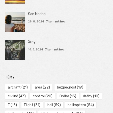
San Marino
29. 8. 2024
7 komentárov
Xray
14. 7. 2024
7 komentárov
TÉMY
aircraft
(21)
area
(22)
bezpečnosť
(19)
civilné
(43)
control
(20)
Dráha
(15)
dráhy
(18)
F
(15)
Flight
(31)
heli
(59)
helikoptéra
(54)