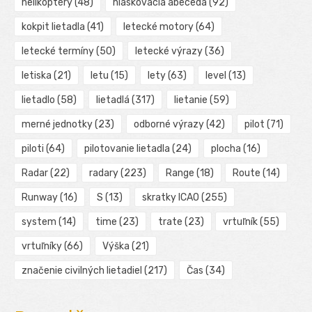
helikoptéry
(48)
hláskovacia abeceda
(92)
kokpit lietadla
(41)
letecké motory
(64)
letecké termíny
(50)
letecké výrazy
(36)
letiska
(21)
letu
(15)
lety
(63)
level
(13)
lietadlo
(58)
lietadlá
(317)
lietanie
(59)
merné jednotky
(23)
odborné výrazy
(42)
pilot
(71)
piloti
(64)
pilotovanie lietadla
(24)
plocha
(16)
Radar
(22)
radary
(223)
Range
(18)
Route
(14)
Runway
(16)
S
(13)
skratky ICAO
(255)
system
(14)
time
(23)
trate
(23)
vrtuľník
(55)
vrtuľníky
(66)
Výška
(21)
značenie civilných lietadiel
(217)
Čas
(34)