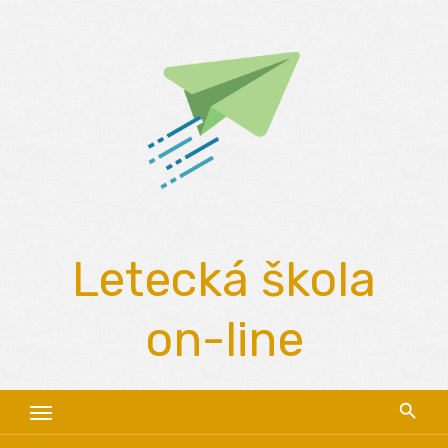
Skip
to
content
Letecká škola
on-line