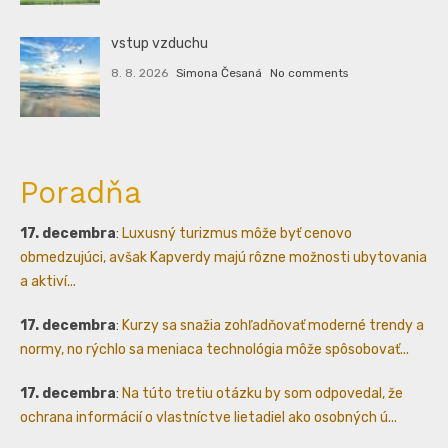
vstup vzduchu
8. 8. 2026
Simona Česaná
No comments
Poradňa
17. decembra
:
Luxusný turizmus môže byť cenovo
obmedzujúci, avšak Kapverdy majú rôzne možnosti ubytovania
a aktiví...
17. decembra
:
Kurzy sa snažia zohľadňovať moderné trendy a
normy, no rýchlo sa meniaca technológia môže spôsobovať...
17. decembra
:
Na túto tretiu otázku by som odpovedal, že
ochrana informácií o vlastníctve lietadiel ako osobných ú...