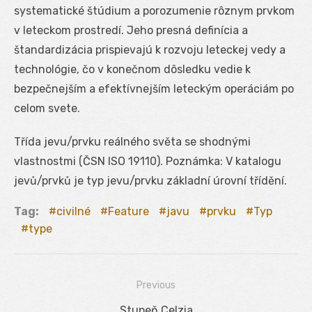
systematické štúdium a porozumenie rôznym prvkom
v leteckom prostredí. Jeho presná definícia a
štandardizácia prispievajú k rozvoju leteckej vedy a
technológie, čo v konečnom dôsledku vedie k
bezpečnejším a efektívnejším leteckým operáciám po
celom svete.
Třída jevu/prvku reálného světa se shodnými
vlastnostmi (ČSN ISO 19110). Poznámka: V katalogu
jevů/prvků je typ jevu/prvku základní úrovní třídění.
Tag:
civilné
Feature
javu
prvku
Typ
type
Previous
Navigácia
Previous
Stupeň Celzia