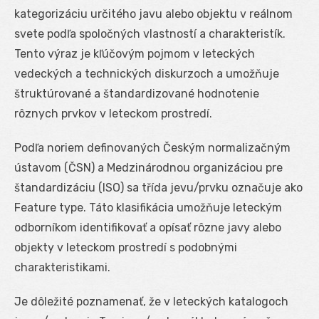
kategorizáciu určitého javu alebo objektu v reálnom
svete podľa spoločných vlastností a charakteristík.
Tento výraz je kľúčovým pojmom v leteckých
vedeckých a technických diskurzoch a umožňuje
štruktúrované a štandardizované hodnotenie
rôznych prvkov v leteckom prostredí.
Podľa noriem definovaných Českým normalizačným
ústavom (ČSN) a Medzinárodnou organizáciou pre
štandardizáciu (ISO) sa třída jevu/prvku označuje ako
Feature type. Táto klasifikácia umožňuje leteckým
odborníkom identifikovať a opísať rôzne javy alebo
objekty v leteckom prostredí s podobnými
charakteristikami.
Je dôležité poznamenať, že v leteckých katalogoch