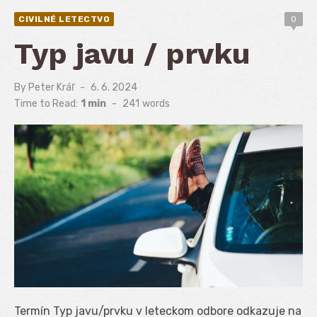
CIVILNÉ LETECTVO
0
Typ javu / prvku
By
Peter Kráľ
Posted
6. 6. 2024
on
Time to Read:
1 min
-
241
words
Termín Typ javu/prvku v leteckom odbore odkazuje na