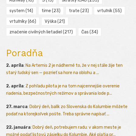
Runway
(16)
S
(13)
skratky ICAO
(255)
system
(14)
time
(23)
trate
(23)
vrtuľník
(55)
vrtuľníky
(66)
Výška
(21)
značenie civilných lietadiel
(217)
Čas
(34)
Poradňa
2. apríla
:
Na Artemis 2 je nádherné to, že v nej stále žije ten
starý ľudský sen — pozrieť sa hore na oblohu a ...
2. apríla
:
Z pohľadu pilota je na tom najcennejšie overenie
riadenia, bezpečnostných režimov a správania lode p...
27. marca
:
Dobrý deň, balík zo Slovenska do Kolumbie môžete
podať na ktorejkoľvek pošte. Treba správne napísať ...
22. januára
:
Dobrý deň, potrebujem radu: v akom meste je
možné podať listovú zásielku do Kolumbie. Aké platia pr...