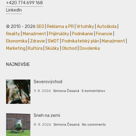
+420 774 699 168
LinkedIn
© 2010 - 2026
SEO
|
Reklama a PR
|
Vrtuľníky
|
Autoškola
|
Reality
|
Manažment
|
Prijímáčky
|
Podnikanie
|
Financie
|
Ekonomika
|
Zdravie
|
SWOT
|
Podnikateľský plán
|
Manažment
|
Marketing
|
Kultúra
|
Skúšky
|
Obchod
|
Dovolenka
NAJNOVŠIE
Severovýchod
9. 8. 2026
Simona Česaná
5 komentárov
Sneh na zemi
8. 8. 2026
Simona Česaná
No comments