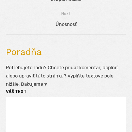
v
post:
Next
článku
Next
Únosnosť
post:
Poradňa
Potrebujete radu? Chcete pridať komentár, doplniť
alebo upraviť túto stránku? Vyplňte textové pole
nižšie. Ďakujeme ♥
VÁŠ TEXT