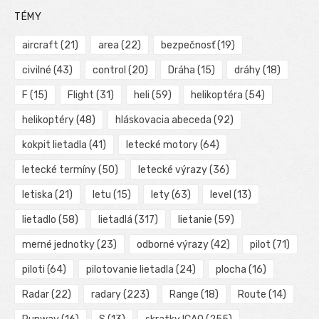
TÉMY
aircraft
(21)
area
(22)
bezpečnosť
(19)
civilné
(43)
control
(20)
Dráha
(15)
dráhy
(18)
F
(15)
Flight
(31)
heli
(59)
helikoptéra
(54)
helikoptéry
(48)
hláskovacia abeceda
(92)
kokpit lietadla
(41)
letecké motory
(64)
letecké termíny
(50)
letecké výrazy
(36)
letiska
(21)
letu
(15)
lety
(63)
level
(13)
lietadlo
(58)
lietadlá
(317)
lietanie
(59)
merné jednotky
(23)
odborné výrazy
(42)
pilot
(71)
piloti
(64)
pilotovanie lietadla
(24)
plocha
(16)
Radar
(22)
radary
(223)
Range
(18)
Route
(14)