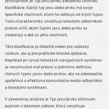
jevov/prvkov je Typ javu/prvku základnou úrovňou
klasifikácie. Každý typ jevu alebo prvku má svoje
špecifické vlastnosti, ktoré ho odlišujú od iných typov.
Tieto charakteristiky umožňujú leteckým odborníkom
presne určiť, akým typom javu alebo prvku sa
zaoberajú a aké sú jeho vlastnosti.
Táto klasifikácia je dôležitá nielen pre vedecký
výskum, ale aj pre praktické letecké aplikácie.
Napríklad pri vývoji leteckých navigačných systémov
je nevyhnutné mať presnú a jednotnú definíciu
rôznych typov javov alebo prvkov, aby sa zabezpečila
spoľahlivá a efektívna komunikácia medzi odborníkmi
a leteckými systémami.
V záverečnej analýze je Typ javu/prvku kľúčovým
pojmom v leteckom odbore, ktorý umožňuje