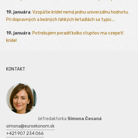
19. januára
:
Vzopätie krídel nemá jednu univerzálnu hodnotu.
Pri dopravných a bežných ľahkých lietadlách sa typic...
19. januára
:
Potrebujem poradiť kolko stupňov ma vzepetí
kridel
KONTAKT
šéfredaktorka
Simona Česaná
simona@euroekonom.sk
+421 907 234 066