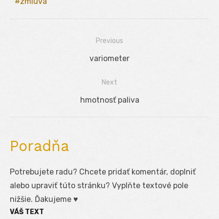
zmluva
Previous
Navigácia
Previous
variometer
v
post:
Next
článku
Next
hmotnosť paliva
post:
Poradňa
Potrebujete radu? Chcete pridať komentár, doplniť
alebo upraviť túto stránku? Vyplňte textové pole
nižšie. Ďakujeme ♥
VÁŠ TEXT