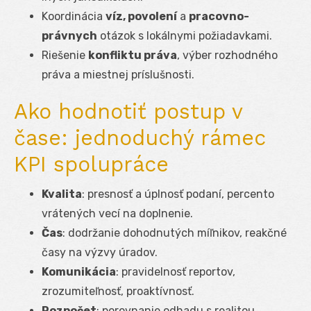
Koordinácia
víz, povolení
a
pracovno-
právnych
otázok s lokálnymi požiadavkami.
Riešenie
konfliktu práva
, výber rozhodného
práva a miestnej príslušnosti.
Ako hodnotiť postup v
čase: jednoduchý rámec
KPI spolupráce
Kvalita
: presnosť a úplnosť podaní, percento
vrátených vecí na doplnenie.
Čas
: dodržanie dohodnutých míľnikov, reakčné
časy na výzvy úradov.
Komunikácia
: pravidelnosť reportov,
zrozumiteľnosť, proaktívnosť.
Rozpočet
: porovnanie odhadu s realitou,