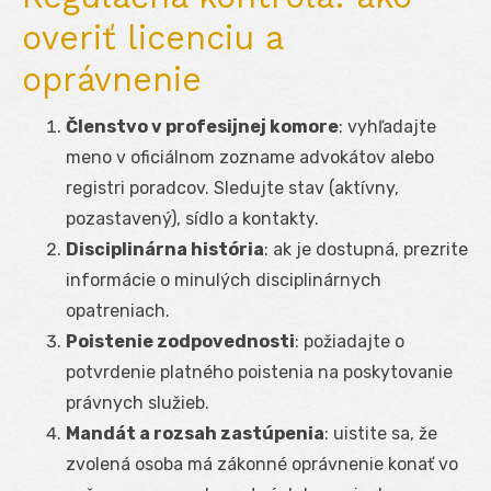
overiť licenciu a
oprávnenie
Členstvo v profesijnej komore
: vyhľadajte
meno v oficiálnom zozname advokátov alebo
registri poradcov. Sledujte stav (aktívny,
pozastavený), sídlo a kontakty.
Disciplinárna história
: ak je dostupná, prezrite
informácie o minulých disciplinárnych
opatreniach.
Poistenie zodpovednosti
: požiadajte o
potvrdenie platného poistenia na poskytovanie
právnych služieb.
Mandát a rozsah zastúpenia
: uistite sa, že
zvolená osoba má zákonné oprávnenie konať vo