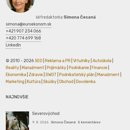
šéfredaktorka
Simona Česaná
simona@euroekonom.sk
+421 907 234 066
+420 774 699 168
LinkedIn
© 2010 - 2026
SEO
|
Reklama a PR
|
Vrtuľníky
|
Autoškola
|
Reality
|
Manažment
|
Prijímáčky
|
Podnikanie
|
Financie
|
Ekonomika
|
Zdravie
|
SWOT
|
Podnikateľský plán
|
Manažment
|
Marketing
|
Kultúra
|
Skúšky
|
Obchod
|
Dovolenka
NAJNOVŠIE
Severovýchod
9. 8. 2026
Simona Česaná
5 komentárov