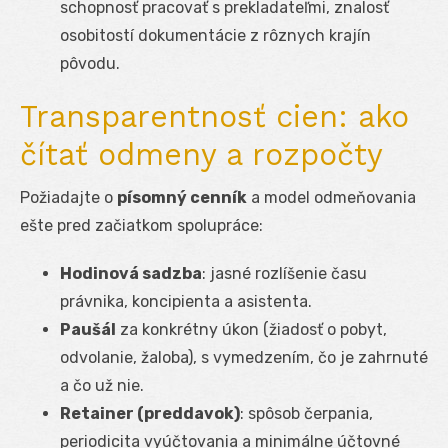
schopnosť pracovať s prekladateľmi, znalosť
osobitostí dokumentácie z rôznych krajín
pôvodu.
Transparentnosť cien: ako
čítať odmeny a rozpočty
Požiadajte o
písomný cenník
a model odmeňovania
ešte pred začiatkom spolupráce:
Hodinová sadzba
: jasné rozlíšenie času
právnika, koncipienta a asistenta.
Paušál
za konkrétny úkon (žiadosť o pobyt,
odvolanie, žaloba), s vymedzením, čo je zahrnuté
a čo už nie.
Retainer (preddavok)
: spôsob čerpania,
periodicita vyúčtovania a minimálne účtovné