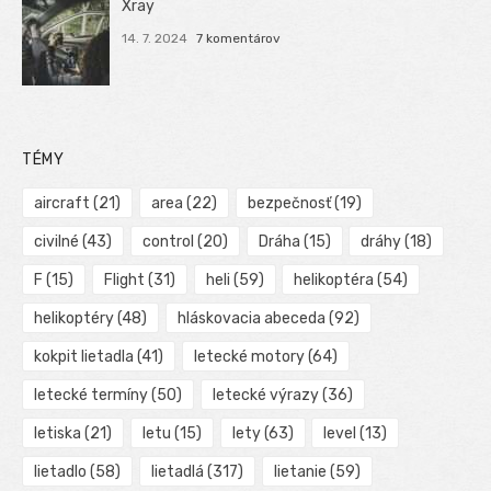
Xray
14. 7. 2024
7 komentárov
TÉMY
aircraft
(21)
area
(22)
bezpečnosť
(19)
civilné
(43)
control
(20)
Dráha
(15)
dráhy
(18)
F
(15)
Flight
(31)
heli
(59)
helikoptéra
(54)
helikoptéry
(48)
hláskovacia abeceda
(92)
kokpit lietadla
(41)
letecké motory
(64)
letecké termíny
(50)
letecké výrazy
(36)
letiska
(21)
letu
(15)
lety
(63)
level
(13)
lietadlo
(58)
lietadlá
(317)
lietanie
(59)