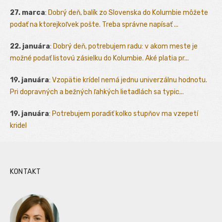
27. marca
:
Dobrý deň, balík zo Slovenska do Kolumbie môžete
podať na ktorejkoľvek pošte. Treba správne napísať ...
22. januára
:
Dobrý deň, potrebujem radu: v akom meste je
možné podať listovú zásielku do Kolumbie. Aké platia pr...
19. januára
:
Vzopätie krídel nemá jednu univerzálnu hodnotu.
Pri dopravných a bežných ľahkých lietadlách sa typic...
19. januára
:
Potrebujem poradiť kolko stupňov ma vzepetí
kridel
KONTAKT