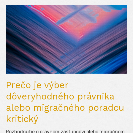
Prečo je výber
dôveryhodného právnika
alebo migračného poradcu
kritický
Rozhodnutie o právnom zástupcovi alebo migračnom