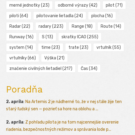
merné jednotky
(23)
odborné výrazy
(42)
pilot
(71)
piloti
(64)
pilotovanie lietadla
(24)
plocha
(16)
Radar
(22)
radary
(223)
Range
(18)
Route
(14)
Runway
(16)
S
(13)
skratky ICAO
(255)
system
(14)
time
(23)
trate
(23)
vrtuľník
(55)
vrtuľníky
(66)
Výška
(21)
značenie civilných lietadiel
(217)
Čas
(34)
Poradňa
2. apríla
:
Na Artemis 2 je nádherné to, že v nej stále žije ten
starý ľudský sen — pozrieť sa hore na oblohu a ...
2. apríla
:
Z pohľadu pilota je na tom najcennejšie overenie
riadenia, bezpečnostných režimov a správania lode p...