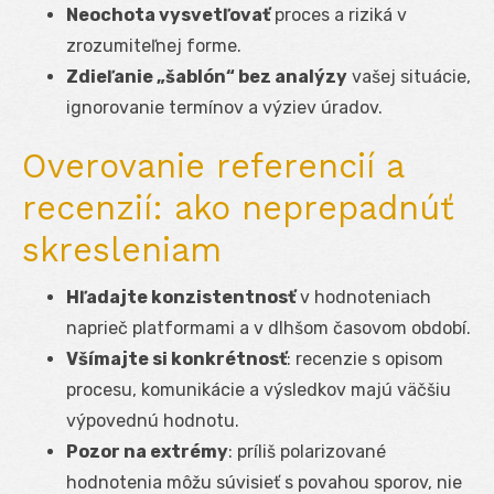
Neochota vysvetľovať
proces a riziká v
zrozumiteľnej forme.
Zdieľanie „šablón“ bez analýzy
vašej situácie,
ignorovanie termínov a výziev úradov.
Overovanie referencií a
recenzií: ako neprepadnúť
skresleniam
Hľadajte konzistentnosť
v hodnoteniach
naprieč platformami a v dlhšom časovom období.
Všímajte si konkrétnosť
: recenzie s opisom
procesu, komunikácie a výsledkov majú väčšiu
výpovednú hodnotu.
Pozor na extrémy
: príliš polarizované
hodnotenia môžu súvisieť s povahou sporov, nie