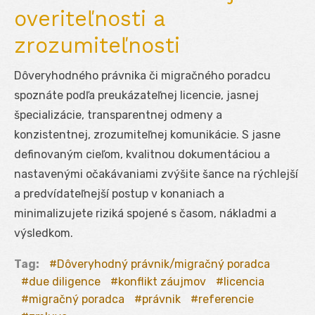
overiteľnosti a
zrozumiteľnosti
Dôveryhodného právnika či migračného poradcu
spoznáte podľa preukázateľnej licencie, jasnej
špecializácie, transparentnej odmeny a
konzistentnej, zrozumiteľnej komunikácie. S jasne
definovaným cieľom, kvalitnou dokumentáciou a
nastavenými očakávaniami zvýšite šance na rýchlejší
a predvídateľnejší postup v konaniach a
minimalizujete riziká spojené s časom, nákladmi a
výsledkom.
Tag:
Dôveryhodný právnik/migračný poradca
due diligence
konflikt záujmov
licencia
migračný poradca
právnik
referencie