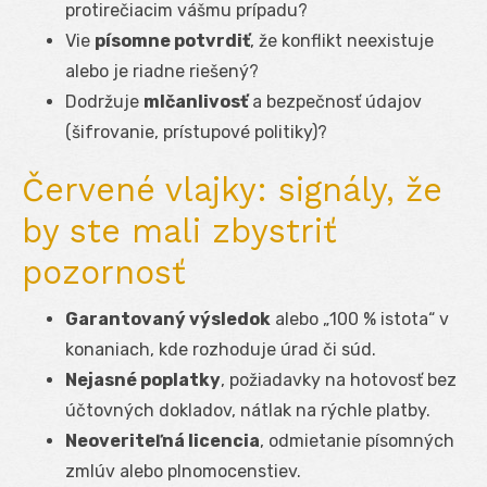
protirečiacim vášmu prípadu?
Vie
písomne potvrdiť
, že konflikt neexistuje
alebo je riadne riešený?
Dodržuje
mlčanlivosť
a bezpečnosť údajov
(šifrovanie, prístupové politiky)?
Červené vlajky: signály, že
by ste mali zbystriť
pozornosť
Garantovaný výsledok
alebo „100 % istota“ v
konaniach, kde rozhoduje úrad či súd.
Nejasné poplatky
, požiadavky na hotovosť bez
účtovných dokladov, nátlak na rýchle platby.
Neoveriteľná licencia
, odmietanie písomných
zmlúv alebo plnomocenstiev.