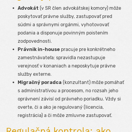
Advokát
(v SR člen advokátskej komory) môže
poskytovať právne služby, zastupovať pred
súdmi a správnymi orgánmi, vyhotovovať
podania a disponuje povinným poistením
zodpovednosti.
Právnik in-house
pracuje pre konkrétneho
zamestnávateľa; spravidla nezastupuje
verejnosť v konaniach a neposkytuje právne
služby externe.
Migračný poradca
(konzultant) môže pomáhať
s administratívou a procesom, no rozsah jeho
oprávnení závisí od právneho poriadku. Vždy si
overte, či a ako je regulovaný (licencia,
registrácia) a či môže zmluvne zastupovať.
Regulačná kontrola: ako