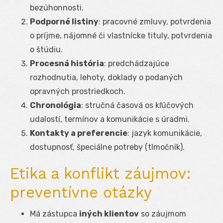
bezúhonnosti.
Podporné listiny
: pracovné zmluvy, potvrdenia
o príjme, nájomné či vlastnícke tituly, potvrdenia
o štúdiu.
Procesná história
: predchádzajúce
rozhodnutia, lehoty, doklady o podaných
opravných prostriedkoch.
Chronológia
: stručná časová os kľúčových
udalostí, termínov a komunikácie s úradmi.
Kontakty a preferencie
: jazyk komunikácie,
dostupnosť, špeciálne potreby (tlmočník).
Etika a konflikt záujmov:
preventívne otázky
Má zástupca
iných klientov
so záujmom