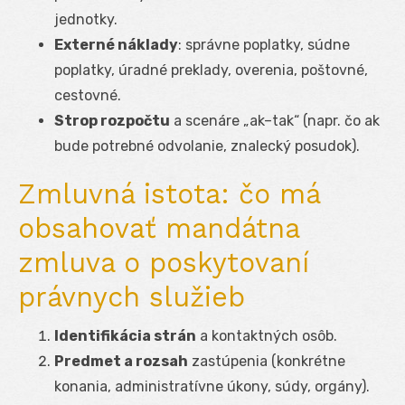
jednotky.
Externé náklady
: správne poplatky, súdne
poplatky, úradné preklady, overenia, poštovné,
cestovné.
Strop rozpočtu
a scenáre „ak–tak“ (napr. čo ak
bude potrebné odvolanie, znalecký posudok).
Zmluvná istota: čo má
obsahovať mandátna
zmluva o poskytovaní
právnych služieb
Identifikácia strán
a kontaktných osôb.
Predmet a rozsah
zastúpenia (konkrétne
konania, administratívne úkony, súdy, orgány).