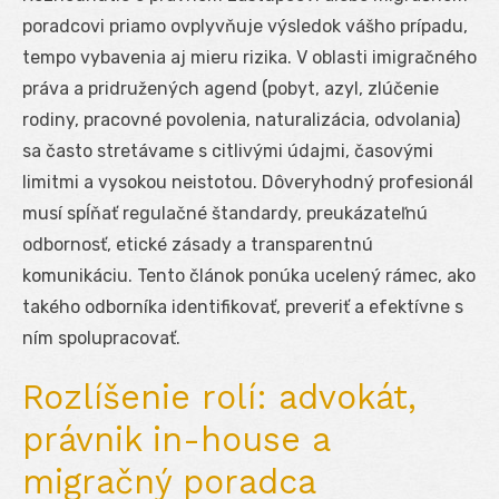
poradcovi priamo ovplyvňuje výsledok vášho prípadu,
tempo vybavenia aj mieru rizika. V oblasti imigračného
práva a pridružených agend (pobyt, azyl, zlúčenie
rodiny, pracovné povolenia, naturalizácia, odvolania)
sa často stretávame s citlivými údajmi, časovými
limitmi a vysokou neistotou. Dôveryhodný profesionál
musí spĺňať regulačné štandardy, preukázateľnú
odbornosť, etické zásady a transparentnú
komunikáciu. Tento článok ponúka ucelený rámec, ako
takého odborníka identifikovať, preveriť a efektívne s
ním spolupracovať.
Rozlíšenie rolí: advokát,
právnik in-house a
migračný poradca