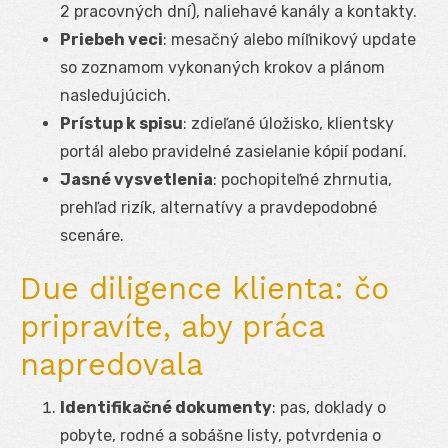
2 pracovných dní), naliehavé kanály a kontakty.
Priebeh veci
: mesačný alebo míľnikový update
so zoznamom vykonaných krokov a plánom
nasledujúcich.
Prístup k spisu
: zdieľané úložisko, klientsky
portál alebo pravidelné zasielanie kópií podaní.
Jasné vysvetlenia
: pochopiteľné zhrnutia,
prehľad rizík, alternatívy a pravdepodobné
scenáre.
Due diligence klienta: čo
pripravíte, aby práca
napredovala
Identifikačné dokumenty
: pas, doklady o
pobyte, rodné a sobášne listy, potvrdenia o