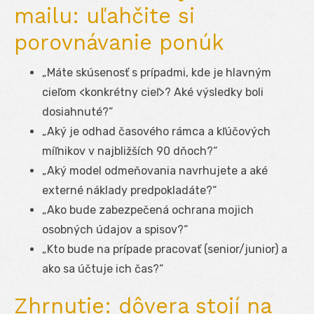
mailu: uľahčite si
porovnávanie ponúk
„Máte skúsenosť s prípadmi, kde je hlavným
cieľom <konkrétny cieľ>? Aké výsledky boli
dosiahnuté?“
„Aký je odhad časového rámca a kľúčových
míľnikov v najbližších 90 dňoch?“
„Aký model odmeňovania navrhujete a aké
externé náklady predpokladáte?“
„Ako bude zabezpečená ochrana mojich
osobných údajov a spisov?“
„Kto bude na prípade pracovať (senior/junior) a
ako sa účtuje ich čas?“
Zhrnutie: dôvera stojí na