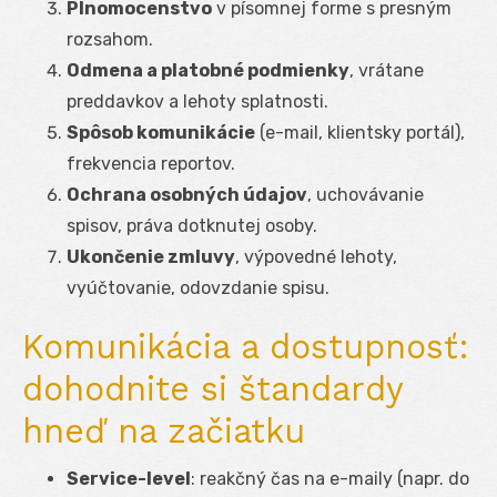
Plnomocenstvo
v písomnej forme s presným
rozsahom.
Odmena a platobné podmienky
, vrátane
preddavkov a lehoty splatnosti.
Spôsob komunikácie
(e-mail, klientsky portál),
frekvencia reportov.
Ochrana osobných údajov
, uchovávanie
spisov, práva dotknutej osoby.
Ukončenie zmluvy
, výpovedné lehoty,
vyúčtovanie, odovzdanie spisu.
Komunikácia a dostupnosť:
dohodnite si štandardy
hneď na začiatku
Service-level
: reakčný čas na e-maily (napr. do