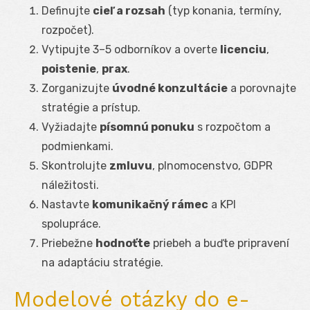
Definujte
cieľ a rozsah
(typ konania, termíny,
rozpočet).
Vytipujte 3–5 odborníkov a overte
licenciu
,
poistenie
,
prax
.
Zorganizujte
úvodné konzultácie
a porovnajte
stratégie a prístup.
Vyžiadajte
písomnú ponuku
s rozpočtom a
podmienkami.
Skontrolujte
zmluvu
, plnomocenstvo, GDPR
náležitosti.
Nastavte
komunikačný rámec
a KPI
spolupráce.
Priebežne
hodnoťte
priebeh a buďte pripravení
na adaptáciu stratégie.
Modelové otázky do e-