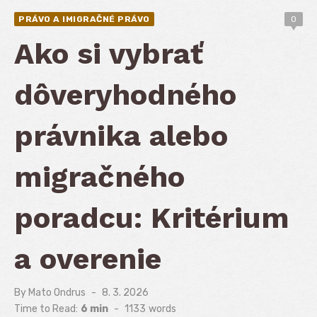
PRÁVO A IMIGRAČNÉ PRÁVO
0
Ako si vybrať
dôveryhodného
právnika alebo
migračného
poradcu: Kritérium
a overenie
By
Mato Ondrus
Posted
8. 3. 2026
on
Time to Read:
6 min
-
1133
words