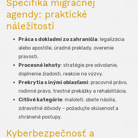
Špecifiká migračnej
agendy: praktické
náležitosti
Práca s dokladmi zo zahraničia
: legalizácia
alebo apostille, úradné preklady, overenie
pravosti.
Procesné lehoty
: stratégie pre odvolanie,
doplnenie žiadosti, reakcie na výzvy.
Prekrytia s inými oblasťami
: pracovné právo,
rodinné právo, trestné prekážky a rehabilitácia.
Citlivé kategórie
: maloletí, obete násilia,
zdravotné dôvody – požadujte skúsenosť a
chránené postupy.
Kyberbezpečnosť a