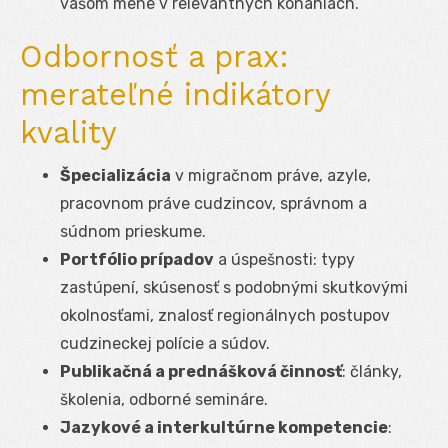
vašom mene v relevantných konaniach.
Odbornosť a prax:
merateľné indikátory
kvality
Špecializácia
v migračnom práve, azyle,
pracovnom práve cudzincov, správnom a
súdnom prieskume.
Portfólio prípadov
a úspešnosti: typy
zastúpení, skúsenosť s podobnými skutkovými
okolnosťami, znalosť regionálnych postupov
cudzineckej polície a súdov.
Publikačná a prednášková činnosť
: články,
školenia, odborné semináre.
Jazykové a interkultúrne kompetencie
: