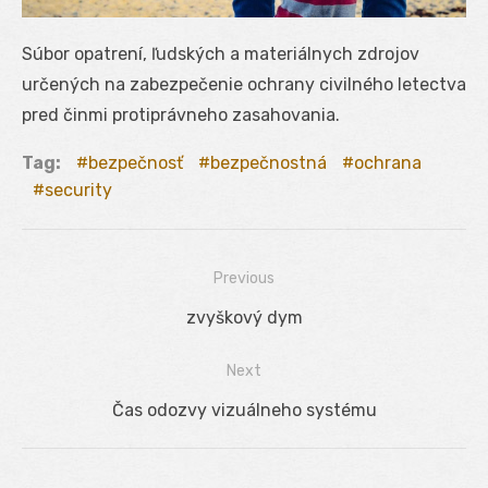
Súbor opatrení, ľudských a materiálnych zdrojov
určených na zabezpečenie ochrany civilného letectva
pred činmi protiprávneho zasahovania.
Tag:
bezpečnosť
bezpečnostná
ochrana
security
Previous
Navigácia
Previous
zvyškový dym
v
post:
Next
článku
Next
Čas odozvy vizuálneho systému
post: