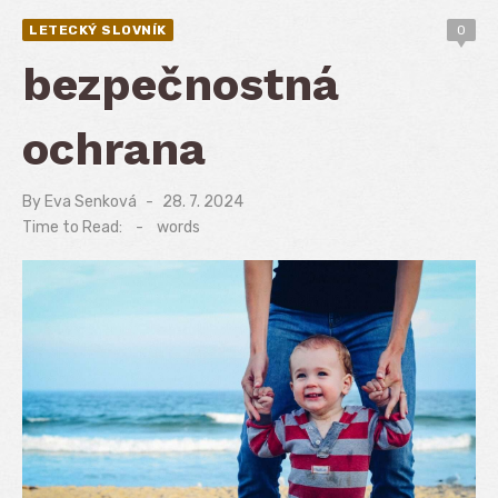
LETECKÝ SLOVNÍK
0
bezpečnostná
ochrana
By
Eva Senková
Posted
28. 7. 2024
on
Time to Read:
-
words