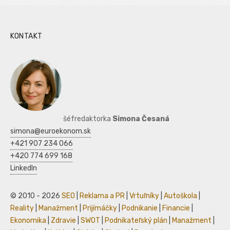
KONTAKT
šéfredaktorka
Simona Česaná
simona@euroekonom.sk
+421 907 234 066
+420 774 699 168
LinkedIn
© 2010 - 2026
SEO
|
Reklama a PR
|
Vrtuľníky
|
Autoškola
|
Reality
|
Manažment
|
Prijímáčky
|
Podnikanie
|
Financie
|
Ekonomika
|
Zdravie
|
SWOT
|
Podnikateľský plán
|
Manažment
|