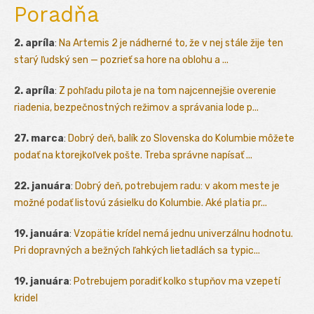
Poradňa
2. apríla
:
Na Artemis 2 je nádherné to, že v nej stále žije ten
starý ľudský sen — pozrieť sa hore na oblohu a ...
2. apríla
:
Z pohľadu pilota je na tom najcennejšie overenie
riadenia, bezpečnostných režimov a správania lode p...
27. marca
:
Dobrý deň, balík zo Slovenska do Kolumbie môžete
podať na ktorejkoľvek pošte. Treba správne napísať ...
22. januára
:
Dobrý deň, potrebujem radu: v akom meste je
možné podať listovú zásielku do Kolumbie. Aké platia pr...
19. januára
:
Vzopätie krídel nemá jednu univerzálnu hodnotu.
Pri dopravných a bežných ľahkých lietadlách sa typic...
19. januára
:
Potrebujem poradiť kolko stupňov ma vzepetí
kridel