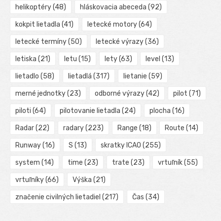
helikoptéry
(48)
hláskovacia abeceda
(92)
kokpit lietadla
(41)
letecké motory
(64)
letecké termíny
(50)
letecké výrazy
(36)
letiska
(21)
letu
(15)
lety
(63)
level
(13)
lietadlo
(58)
lietadlá
(317)
lietanie
(59)
merné jednotky
(23)
odborné výrazy
(42)
pilot
(71)
piloti
(64)
pilotovanie lietadla
(24)
plocha
(16)
Radar
(22)
radary
(223)
Range
(18)
Route
(14)
Runway
(16)
S
(13)
skratky ICAO
(255)
system
(14)
time
(23)
trate
(23)
vrtuľník
(55)
vrtuľníky
(66)
Výška
(21)
značenie civilných lietadiel
(217)
Čas
(34)