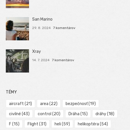
San Marino
29. 8. 2024
7 komentárov
Xray
14. 7. 2024
7 komentárov
TÉMY
aircraft
(21)
area
(22)
bezpečnosť
(19)
civilné
(43)
control
(20)
Dráha
(15)
dráhy
(18)
F
(15)
Flight
(31)
heli
(59)
helikoptéra
(54)