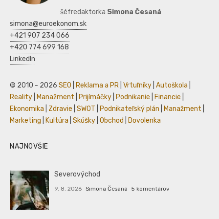
šéfredaktorka
Simona Česaná
simona@euroekonom.sk
+421 907 234 066
+420 774 699 168
LinkedIn
© 2010 - 2026
SEO
|
Reklama a PR
|
Vrtuľníky
|
Autoškola
|
Reality
|
Manažment
|
Prijímáčky
|
Podnikanie
|
Financie
|
Ekonomika
|
Zdravie
|
SWOT
|
Podnikateľský plán
|
Manažment
|
Marketing
|
Kultúra
|
Skúšky
|
Obchod
|
Dovolenka
NAJNOVŠIE
Severovýchod
9. 8. 2026
Simona Česaná
5 komentárov