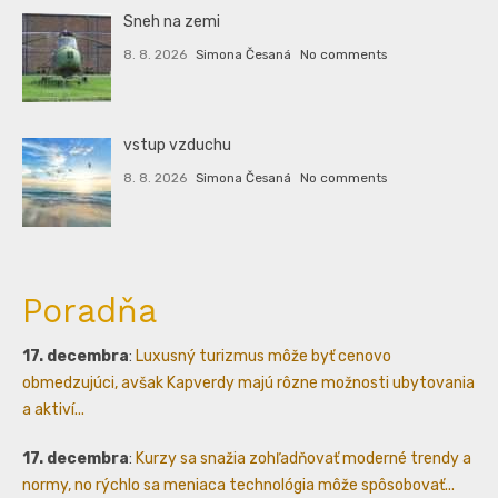
Sneh na zemi
8. 8. 2026
Simona Česaná
No comments
vstup vzduchu
8. 8. 2026
Simona Česaná
No comments
Poradňa
17. decembra
:
Luxusný turizmus môže byť cenovo
obmedzujúci, avšak Kapverdy majú rôzne možnosti ubytovania
a aktiví...
17. decembra
:
Kurzy sa snažia zohľadňovať moderné trendy a
normy, no rýchlo sa meniaca technológia môže spôsobovať...