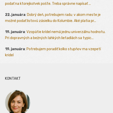
podať na ktorejkoľvek pošte. Treba správne napísať ...
22. januára
:
Dobrý deň, potrebujem radu: v akom meste je
možné podať listovú zásielku do Kolumbie. Aké platia pr...
19. januára
:
Vzopätie krídel nemá jednu univerzálnu hodnotu.
Pri dopravných a bežných ľahkých lietadlách sa typic...
19. januára
:
Potrebujem poradiť kolko stupňov ma vzepetí
kridel
KONTAKT