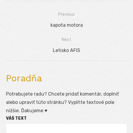
Previous
Navigácia
Previous
kapota motora
v
post:
Next
článku
Next
Letisko AFIS
post:
Poradňa
Potrebujete radu? Chcete pridať komentár, doplniť
alebo upraviť túto stránku? Vyplňte textové pole
nižšie. Ďakujeme ♥
VÁŠ TEXT