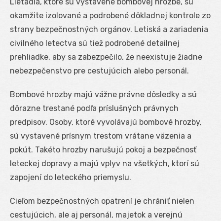
Lietadlá, ktoré sú vystavené bombovej hrozbe, sú
okamžite izolované a podrobené dôkladnej kontrole zo
strany bezpečnostných orgánov. Letiská a zariadenia
civilného letectva sú tiež podrobené detailnej
prehliadke, aby sa zabezpečilo, že neexistuje žiadne
nebezpečenstvo pre cestujúcich alebo personál.
Bombové hrozby majú vážne právne dôsledky a sú
dôrazne trestané podľa príslušných právnych
predpisov. Osoby, ktoré vyvolávajú bombové hrozby,
sú vystavené prísnym trestom vrátane väzenia a
pokút. Takéto hrozby narušujú pokoj a bezpečnosť
leteckej dopravy a majú vplyv na všetkých, ktorí sú
zapojení do leteckého priemyslu.
Cieľom bezpečnostných opatrení je chrániť nielen
cestujúcich, ale aj personál, majetok a verejnú