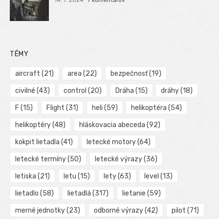
TÉMY
aircraft
(21)
area
(22)
bezpečnosť
(19)
civilné
(43)
control
(20)
Dráha
(15)
dráhy
(18)
F
(15)
Flight
(31)
heli
(59)
helikoptéra
(54)
helikoptéry
(48)
hláskovacia abeceda
(92)
kokpit lietadla
(41)
letecké motory
(64)
letecké termíny
(50)
letecké výrazy
(36)
letiska
(21)
letu
(15)
lety
(63)
level
(13)
lietadlo
(58)
lietadlá
(317)
lietanie
(59)
merné jednotky
(23)
odborné výrazy
(42)
pilot
(71)