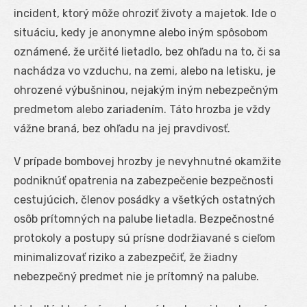
incident, ktorý môže ohroziť životy a majetok. Ide o
situáciu, kedy je anonymne alebo iným spôsobom
oznámené, že určité lietadlo, bez ohľadu na to, či sa
nachádza vo vzduchu, na zemi, alebo na letisku, je
ohrozené výbušninou, nejakým iným nebezpečným
predmetom alebo zariadením. Táto hrozba je vždy
vážne braná, bez ohľadu na jej pravdivosť.
V prípade bombovej hrozby je nevyhnutné okamžite
podniknúť opatrenia na zabezpečenie bezpečnosti
cestujúcich, členov posádky a všetkých ostatných
osôb prítomných na palube lietadla. Bezpečnostné
protokoly a postupy sú prísne dodržiavané s cieľom
minimalizovať riziko a zabezpečiť, že žiadny
nebezpečný predmet nie je prítomný na palube.