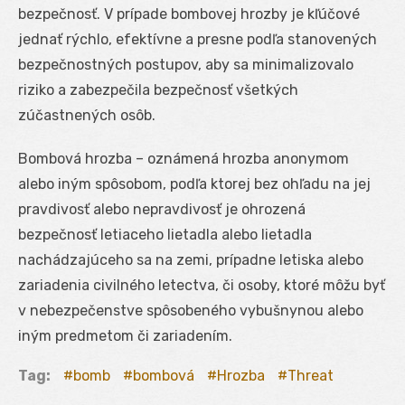
bezpečnosť. V prípade bombovej hrozby je kľúčové
jednať rýchlo, efektívne a presne podľa stanovených
bezpečnostných postupov, aby sa minimalizovalo
riziko a zabezpečila bezpečnosť všetkých
zúčastnených osôb.
Bombová hrozba – oznámená hrozba anonymom
alebo iným spôsobom, podľa ktorej bez ohľadu na jej
pravdivosť alebo nepravdivosť je ohrozená
bezpečnosť letiaceho lietadla alebo lietadla
nachádzajúceho sa na zemi, prípadne letiska alebo
zariadenia civilného letectva, či osoby, ktoré môžu byť
v nebezpečenstve spôsobeného vybušnynou alebo
iným predmetom či zariadením.
Tag:
bomb
bombová
Hrozba
Threat