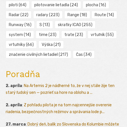
piloti
(64)
pilotovanie lietadla
(24)
plocha
(16)
Radar
(22)
radary
(223)
Range
(18)
Route
(14)
Runway
(16)
S
(13)
skratky ICAO
(255)
system
(14)
time
(23)
trate
(23)
vrtuľník
(55)
vrtuľníky
(66)
Výška
(21)
značenie civilných lietadiel
(217)
Čas
(34)
Poradňa
2. apríla
:
Na Artemis 2 je nádherné to, že v nej stále žije ten
starý ľudský sen — pozrieť sa hore na oblohu a ...
2. apríla
:
Z pohľadu pilota je na tom najcennejšie overenie
riadenia, bezpečnostných režimov a správania lode p...
27. marca
:
Dobrý deň, balík zo Slovenska do Kolumbie môžete