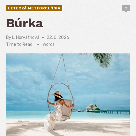
LETECKÁ METEOROLÓGIA
0
Búrka
By
L. Horváthová
Posted
22. 6. 2026
on
Time to Read:
-
words