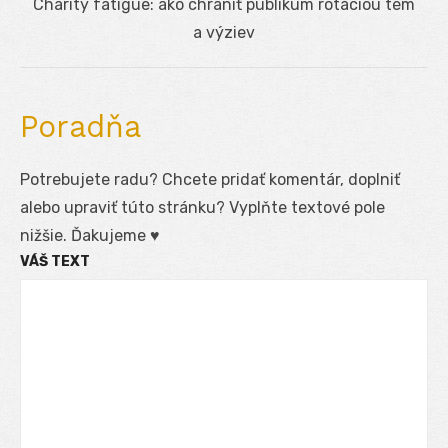
Next
Charity fatigue: ako chrániť publikum rotáciou tém
post:
a výziev
Poradňa
Potrebujete radu? Chcete pridať komentár, doplniť
alebo upraviť túto stránku? Vyplňte textové pole
nižšie. Ďakujeme ♥
VÁŠ TEXT