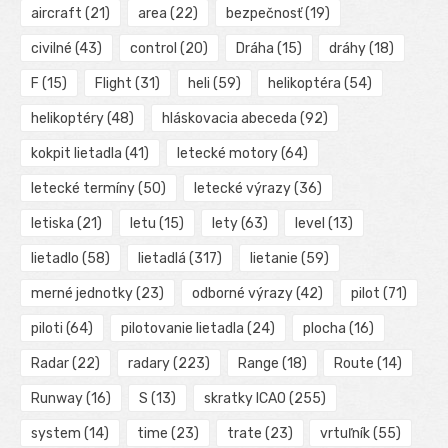
aircraft
(21)
area
(22)
bezpečnosť
(19)
civilné
(43)
control
(20)
Dráha
(15)
dráhy
(18)
F
(15)
Flight
(31)
heli
(59)
helikoptéra
(54)
helikoptéry
(48)
hláskovacia abeceda
(92)
kokpit lietadla
(41)
letecké motory
(64)
letecké termíny
(50)
letecké výrazy
(36)
letiska
(21)
letu
(15)
lety
(63)
level
(13)
lietadlo
(58)
lietadlá
(317)
lietanie
(59)
merné jednotky
(23)
odborné výrazy
(42)
pilot
(71)
piloti
(64)
pilotovanie lietadla
(24)
plocha
(16)
Radar
(22)
radary
(223)
Range
(18)
Route
(14)
Runway
(16)
S
(13)
skratky ICAO
(255)
system
(14)
time
(23)
trate
(23)
vrtuľník
(55)