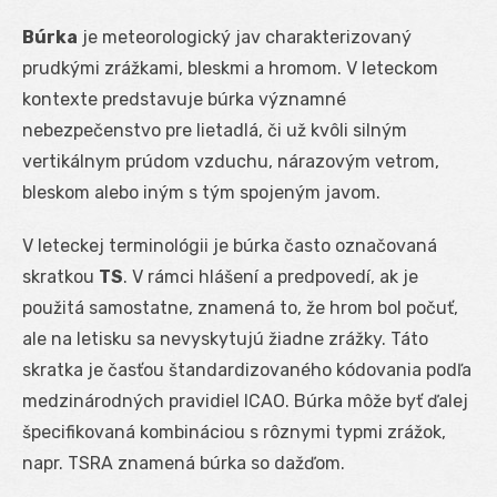
Búrka
je meteorologický jav charakterizovaný
prudkými zrážkami, bleskmi a hromom. V leteckom
kontexte predstavuje búrka významné
nebezpečenstvo pre lietadlá, či už kvôli silným
vertikálnym prúdom vzduchu, nárazovým vetrom,
bleskom alebo iným s tým spojeným javom.
V leteckej terminológii je búrka často označovaná
skratkou
TS
. V rámci hlášení a predpovedí, ak je
použitá samostatne, znamená to, že hrom bol počuť,
ale na letisku sa nevyskytujú žiadne zrážky. Táto
skratka je časťou štandardizovaného kódovania podľa
medzinárodných pravidiel ICAO. Búrka môže byť ďalej
špecifikovaná kombináciou s rôznymi typmi zrážok,
napr. TSRA znamená búrka so dažďom.