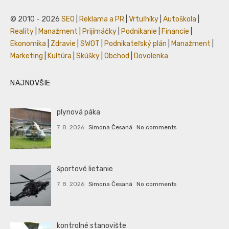
© 2010 - 2026
SEO
|
Reklama a PR
|
Vrtuľníky
|
Autoškola
|
Reality
|
Manažment
|
Prijímáčky
|
Podnikanie
|
Financie
|
Ekonomika
|
Zdravie
|
SWOT
|
Podnikateľský plán
|
Manažment
|
Marketing
|
Kultúra
|
Skúšky
|
Obchod
|
Dovolenka
NAJNOVŠIE
plynová páka
7. 8. 2026
Simona Česaná
No comments
športové lietanie
7. 8. 2026
Simona Česaná
No comments
kontrolné stanovište