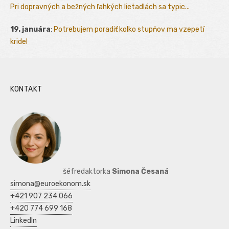
Pri dopravných a bežných ľahkých lietadlách sa typic...
19. januára
:
Potrebujem poradiť kolko stupňov ma vzepetí
kridel
KONTAKT
šéfredaktorka
Simona Česaná
simona@euroekonom.sk
+421 907 234 066
+420 774 699 168
LinkedIn