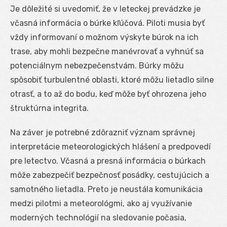
Je dôležité si uvedomiť, že v leteckej prevádzke je
včasná informácia o búrke kľúčová. Piloti musia byť
vždy informovaní o možnom výskyte búrok na ich
trase, aby mohli bezpečne manévrovať a vyhnúť sa
potenciálnym nebezpečenstvám. Búrky môžu
spôsobiť turbulentné oblasti, ktoré môžu lietadlo silne
otrasť, a to až do bodu, keď môže byť ohrozena jeho
štruktúrna integrita.
Na záver je potrebné zdôrazniť význam správnej
interpretácie meteorologických hlášení a predpovedí
pre letectvo. Včasná a presná informácia o búrkach
môže zabezpečiť bezpečnosť posádky, cestujúcich a
samotného lietadla. Preto je neustála komunikácia
medzi pilotmi a meteorológmi, ako aj využívanie
moderných technológií na sledovanie počasia,