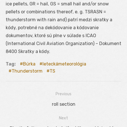
ice pellets, GR = hail, GS = small hail and/or snow
pellets or combinations thereof, e. g. TSRASN =
thunderstorm with rain and) patrí medzi skratky a
kódy, potrebné na dekódovanie a kódovanie
dokumentov, ktoré sú plne v súlade s ICAO
(International Civil Aviation Organization) – Dokument
8400 Skratky a kódy.
Tag:
Búrka
leteckámeteorológia
Thunderstorm
TS
Previous
Navigácia
Previous
roll section
v
post:
Next
článku