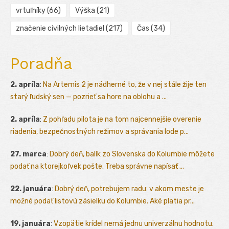
vrtuľníky
(66)
Výška
(21)
značenie civilných lietadiel
(217)
Čas
(34)
Poradňa
2. apríla
:
Na Artemis 2 je nádherné to, že v nej stále žije ten
starý ľudský sen — pozrieť sa hore na oblohu a ...
2. apríla
:
Z pohľadu pilota je na tom najcennejšie overenie
riadenia, bezpečnostných režimov a správania lode p...
27. marca
:
Dobrý deň, balík zo Slovenska do Kolumbie môžete
podať na ktorejkoľvek pošte. Treba správne napísať ...
22. januára
:
Dobrý deň, potrebujem radu: v akom meste je
možné podať listovú zásielku do Kolumbie. Aké platia pr...
19. januára
:
Vzopätie krídel nemá jednu univerzálnu hodnotu.