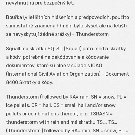
nevyhnutná pre bezpečný let.
Bouřka (v letištních hlášeních a předpovědích, použito
samostatně znamená hřmění bylo slyšet ale na letišti
se nevyskytují žádné srážky) – Thunderstorm
Squall má skratku SQ. SQ (Squall) patrí medzi skratky
a kódy, potrebné na dekódovanie a kódovanie
dokumentov, ktoré sú plne v súlade s ICAO
(International Civil Aviation Organization) – Dokument
8400 Skratky a kódy.
Thunderstorm (followed by RA= rain, SN = snow, PL =
ice pellets, GR = hail, GS = small hail and/or snow
pellets or combinations thereof, e. g. TSRASN =
thunderstorm with rain and má skratku TS…. TS…
(Thunderstorm (followed by RA= rain, SN = snow, PL =