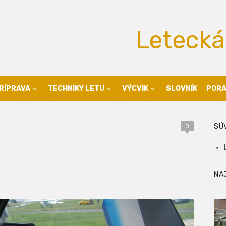
Letecká
RÍPRAVA
TECHNIKY LETU
VÝCVIK
SLOVNÍK
POR
SÚ
0
NA