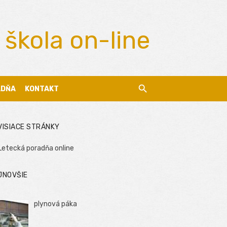
 škola on-line
ADŇA
KONTAKT
VISIACE STRÁNKY
Letecká poradňa online
JNOVŠIE
plynová páka