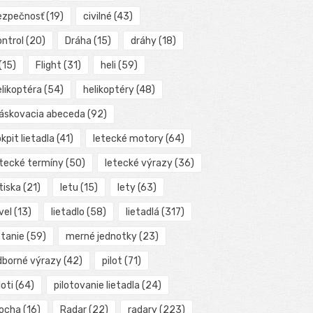
ezpečnosť
(19)
civilné
(43)
ontrol
(20)
Dráha
(15)
dráhy
(18)
(15)
Flight
(31)
heli
(59)
elikoptéra
(54)
helikoptéry
(48)
láskovacia abeceda
(92)
kpit lietadla
(41)
letecké motory
(64)
etecké termíny
(50)
letecké výrazy
(36)
tiska
(21)
letu
(15)
lety
(63)
vel
(13)
lietadlo
(58)
lietadlá
(317)
etanie
(59)
merné jednotky
(23)
dborné výrazy
(42)
pilot
(71)
loti
(64)
pilotovanie lietadla
(24)
locha
(16)
Radar
(22)
radary
(223)