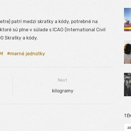
re) patrí medzi skratky a kódy, potrebné na
oré sú plne v súlade s ICAO (International Civil
0 Skratky a kódy.
M
merné jednotky
Next
Next
kilogramy
post:
TÉ
ai