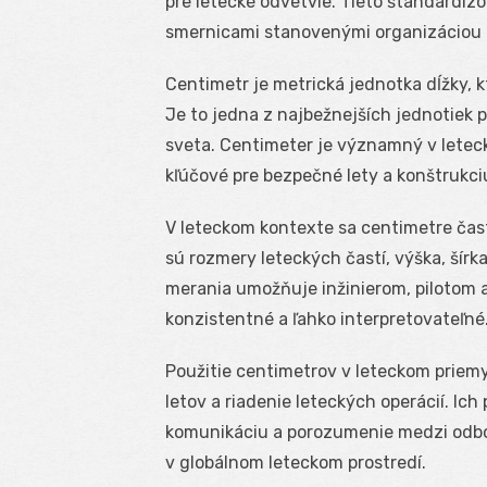
pre letecké odvetvie. Tieto štandardiz
smernicami stanovenými organizáciou IC
Centimetr je metrická jednotka dĺžky, k
Je to jedna z najbežnejších jednotiek 
sveta. Centimeter je významný v letec
kľúčové pre bezpečné lety a konštrukci
V leteckom kontexte sa centimetre čas
sú rozmery leteckých častí, výška, šírka
merania umožňuje inžinierom, pilotom a
konzistentné a ľahko interpretovateľné
Použitie centimetrov v leteckom priem
letov a riadenie leteckých operácií. Ic
komunikáciu a porozumenie medzi odbor
v globálnom leteckom prostredí.