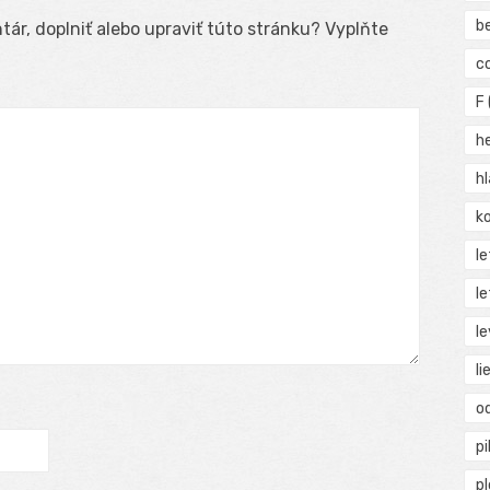
b
ár, doplniť alebo upraviť túto stránku? Vyplňte
c
F
h
h
ko
l
le
le
li
o
pi
p