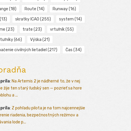
ange
(18)
Route
(14)
Runway
(16)
(13)
skratky ICAO
(255)
system
(14)
ime
(23)
trate
(23)
vrtuľník
(55)
tuľníky
(66)
Výška
(21)
ačenie civilných lietadiel
(217)
Čas
(34)
oradňa
apríla
:
Na Artemis 2 je nádherné to, že v nej
le žije ten starý ľudský sen — pozrieť sa hore
blohu a ...
apríla
:
Z pohľadu pilota je na tom najcennejšie
renie riadenia, bezpečnostných režimov a
vania lode p...