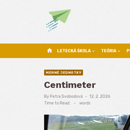
Skip
to
content
home
LETECKÁ ŠKOLA
TEÓRIA
P
MERNÉ JEDNOTKY
Centimeter
By
Petra Svobodová
Posted
12. 2. 2026
on
Time to Read:
-
words