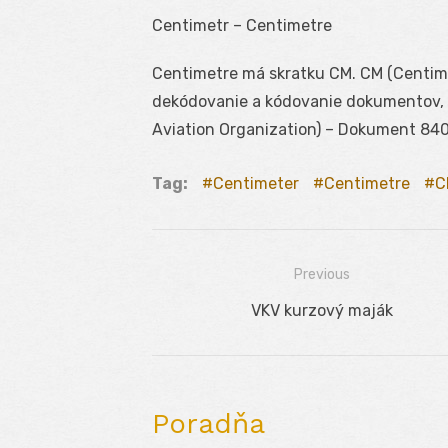
Centimetr – Centimetre
Centimetre má skratku CM. CM (Centimet
dekódovanie a kódovanie dokumentov, kt
Aviation Organization) – Dokument 840
Tag:
Centimeter
Centimetre
C
Previous
Navigácia
Previous
VKV kurzový maják
v
post:
článku
Poradňa