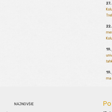
27.
Kol
Tre
22.
mes
Kolu
19.
uni
ľah
19.
ma 
Po
NAJNOVŠIE