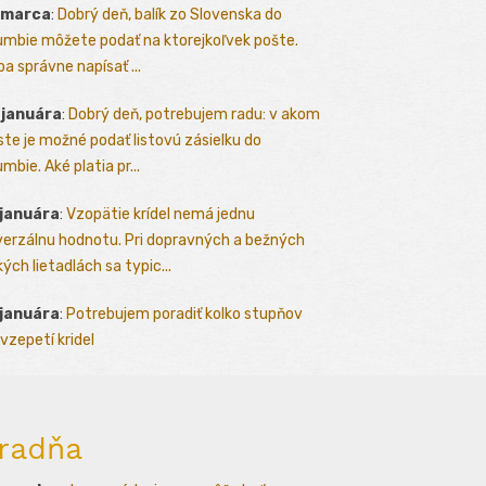
 marca
:
Dobrý deň, balík zo Slovenska do
umbie môžete podať na ktorejkoľvek pošte.
ba správne napísať ...
 januára
:
Dobrý deň, potrebujem radu: v akom
te je možné podať listovú zásielku do
mbie. Aké platia pr...
 januára
:
Vzopätie krídel nemá jednu
verzálnu hodnotu. Pri dopravných a bežných
kých lietadlách sa typic...
 januára
:
Potrebujem poradiť kolko stupňov
vzepetí kridel
radňa