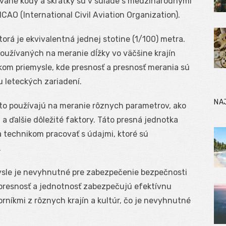
ované kódy a skratky sú v súlade s medzinárodnými
AO (International Civil Aviation Organization).
torá je ekvivalentná jednej stotine (1/100) metra.
používaných na meranie dĺžky vo väčšine krajín
kom priemysle, kde presnosť a presnosť merania sú
u leteckých zariadení.
NA
to používajú na meranie rôznych parametrov, ako
 a ďalšie dôležité faktory. Táto presná jednotka
 technikom pracovať s údajmi, ktoré sú
.
ysle je nevyhnutné pre zabezpečenie bezpečnosti
h presnosť a jednotnosť zabezpečujú efektívnu
níkmi z rôznych krajín a kultúr, čo je nevyhnutné