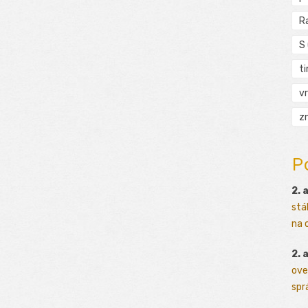
R
S
t
vr
zn
P
2. 
stá
na o
2. 
ove
sprá