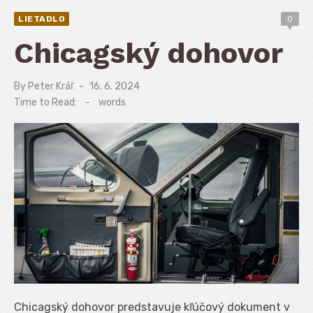
LIETADLO
0
Chicagský dohovor
By
Peter Kráľ
Posted
16. 6. 2024
on
Time to Read:
-
words
Chicagský dohovor predstavuje kľúčový dokument v