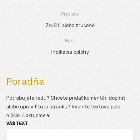
Previous
Navigácia
Previous
Zrušiť, alebo zrušené
v
post:
Next
článku
Next
Indikácia polohy
post:
Poradňa
Potrebujete radu? Chcete pridať komentár, doplniť
alebo upraviť túto stránku? Vyplňte textové pole
nižšie. Ďakujeme ♥
VÁŠ TEXT