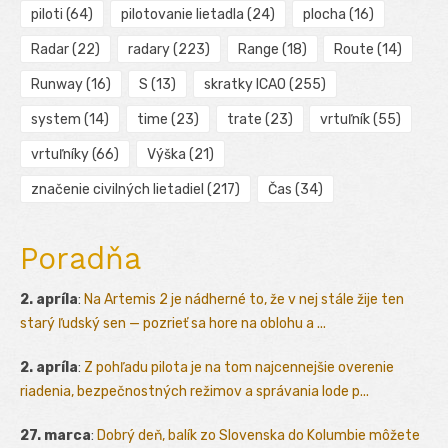
piloti
(64)
pilotovanie lietadla
(24)
plocha
(16)
Radar
(22)
radary
(223)
Range
(18)
Route
(14)
Runway
(16)
S
(13)
skratky ICAO
(255)
system
(14)
time
(23)
trate
(23)
vrtuľník
(55)
vrtuľníky
(66)
Výška
(21)
značenie civilných lietadiel
(217)
Čas
(34)
Poradňa
2. apríla
:
Na Artemis 2 je nádherné to, že v nej stále žije ten
starý ľudský sen — pozrieť sa hore na oblohu a ...
2. apríla
:
Z pohľadu pilota je na tom najcennejšie overenie
riadenia, bezpečnostných režimov a správania lode p...
27. marca
:
Dobrý deň, balík zo Slovenska do Kolumbie môžete