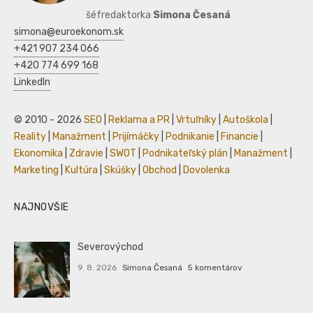
šéfredaktorka
Simona Česaná
simona@euroekonom.sk
+421 907 234 066
+420 774 699 168
LinkedIn
© 2010 - 2026
SEO
|
Reklama a PR
|
Vrtuľníky
|
Autoškola
|
Reality
|
Manažment
|
Prijímáčky
|
Podnikanie
|
Financie
|
Ekonomika
|
Zdravie
|
SWOT
|
Podnikateľský plán
|
Manažment
|
Marketing
|
Kultúra
|
Skúšky
|
Obchod
|
Dovolenka
NAJNOVŠIE
Severovýchod
9. 8. 2026
Simona Česaná
5 komentárov