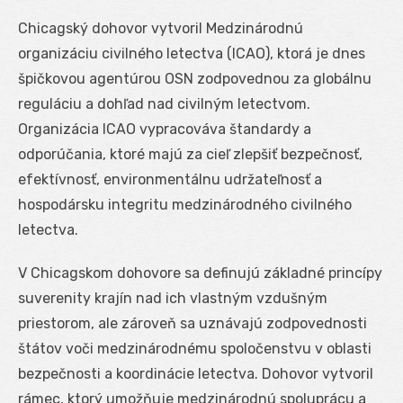
Chicagský dohovor vytvoril Medzinárodnú
organizáciu civilného letectva (ICAO), ktorá je dnes
špičkovou agentúrou OSN zodpovednou za globálnu
reguláciu a dohľad nad civilným letectvom.
Organizácia ICAO vypracováva štandardy a
odporúčania, ktoré majú za cieľ zlepšiť bezpečnosť,
efektívnosť, environmentálnu udržateľnosť a
hospodársku integritu medzinárodného civilného
letectva.
V Chicagskom dohovore sa definujú základné princípy
suverenity krajín nad ich vlastným vzdušným
priestorom, ale zároveň sa uznávajú zodpovednosti
štátov voči medzinárodnému spoločenstvu v oblasti
bezpečnosti a koordinácie letectva. Dohovor vytvoril
rámec, ktorý umožňuje medzinárodnú spoluprácu a