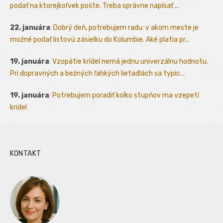
podať na ktorejkoľvek pošte. Treba správne napísať ...
22. januára
:
Dobrý deň, potrebujem radu: v akom meste je
možné podať listovú zásielku do Kolumbie. Aké platia pr...
19. januára
:
Vzopätie krídel nemá jednu univerzálnu hodnotu.
Pri dopravných a bežných ľahkých lietadlách sa typic...
19. januára
:
Potrebujem poradiť kolko stupňov ma vzepetí
kridel
KONTAKT