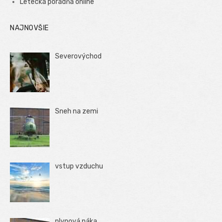
Letecká poradňa online
NAJNOVŠIE
Severovýchod
Sneh na zemi
vstup vzduchu
plynová páka