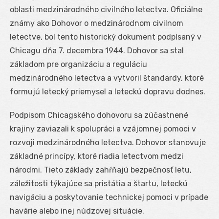
oblasti medzinárodného civilného letectva. Oficiálne
známy ako Dohovor o medzinárodnom civilnom
letectve, bol tento historický dokument podpísaný v
Chicagu dňa 7. decembra 1944. Dohovor sa stal
základom pre organizáciu a reguláciu
medzinárodného letectva a vytvoril štandardy, ktoré
formujú letecký priemysel a leteckú dopravu dodnes.
Podpisom Chicagského dohovoru sa zúčastnené
krajiny zaviazali k spolupráci a vzájomnej pomoci v
rozvoji medzinárodného letectva. Dohovor stanovuje
základné princípy, ktoré riadia letectvom medzi
národmi. Tieto základy zahŕňajú bezpečnosť letu,
záležitosti týkajúce sa pristátia a štartu, leteckú
navigáciu a poskytovanie technickej pomoci v prípade
havárie alebo inej núdzovej situácie.