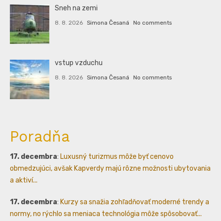
Sneh na zemi
8. 8. 2026
Simona Česaná
No comments
vstup vzduchu
8. 8. 2026
Simona Česaná
No comments
Poradňa
17. decembra
:
Luxusný turizmus môže byť cenovo
obmedzujúci, avšak Kapverdy majú rôzne možnosti ubytovania
a aktiví...
17. decembra
:
Kurzy sa snažia zohľadňovať moderné trendy a
normy, no rýchlo sa meniaca technológia môže spôsobovať...