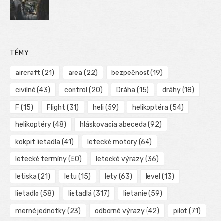
TÉMY
aircraft
(21)
area
(22)
bezpečnosť
(19)
civilné
(43)
control
(20)
Dráha
(15)
dráhy
(18)
F
(15)
Flight
(31)
heli
(59)
helikoptéra
(54)
helikoptéry
(48)
hláskovacia abeceda
(92)
kokpit lietadla
(41)
letecké motory
(64)
letecké termíny
(50)
letecké výrazy
(36)
letiska
(21)
letu
(15)
lety
(63)
level
(13)
lietadlo
(58)
lietadlá
(317)
lietanie
(59)
merné jednotky
(23)
odborné výrazy
(42)
pilot
(71)