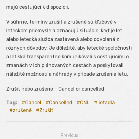
majú cestujúci k dispozícii.
V súhrne, termíny zrušiť a zrušené sú kľúčové v
leteckom priemysle a označujú situácie, keď je let
alebo letecká služba zastavená alebo odvolaná z
rôznych dôvodov. Je dôležité, aby letecké spoločnosti
a letiská transparentne komunikovali s cestujúcimi o
zmenách v ich plánovaných cestách a poskytovali
náležité možnosti a náhrady v prípade zrušenia letu.
Zrušit nebo zrušeno – Cancel or cancelled
Tag:
Cancel
Cancelled
CNL
lietadlá
zrušené
Zrušiť
Previous