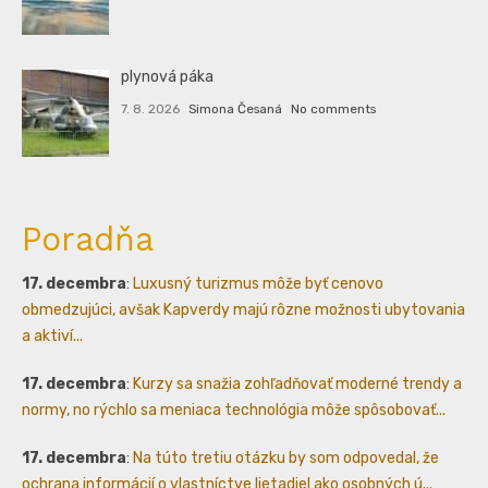
plynová páka
7. 8. 2026
Simona Česaná
No comments
Poradňa
17. decembra
:
Luxusný turizmus môže byť cenovo
obmedzujúci, avšak Kapverdy majú rôzne možnosti ubytovania
a aktiví...
17. decembra
:
Kurzy sa snažia zohľadňovať moderné trendy a
normy, no rýchlo sa meniaca technológia môže spôsobovať...
17. decembra
:
Na túto tretiu otázku by som odpovedal, že
ochrana informácií o vlastníctve lietadiel ako osobných ú...