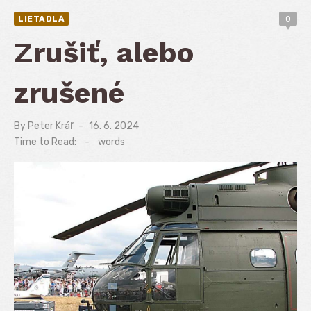
LIETADLÁ
0
Zrušiť, alebo
zrušené
By
Peter Kráľ
Posted
16. 6. 2024
on
Time to Read:
-
words