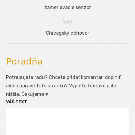
Navigácia
Previous
zameriavacie senzor
v
post:
Next
článku
Next
Chicagský dohovor
post:
Poradňa
Potrebujete radu? Chcete pridať komentár, doplniť
alebo upraviť túto stránku? Vyplňte textové pole
nižšie. Ďakujeme ♥
VÁŠ TEXT