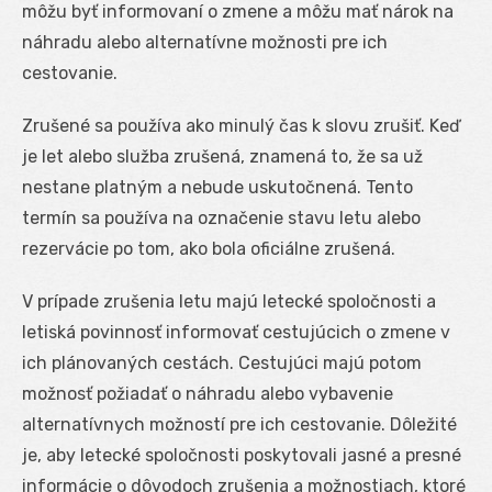
môžu byť informovaní o zmene a môžu mať nárok na
náhradu alebo alternatívne možnosti pre ich
cestovanie.
Zrušené sa používa ako minulý čas k slovu zrušiť. Keď
je let alebo služba zrušená, znamená to, že sa už
nestane platným a nebude uskutočnená. Tento
termín sa používa na označenie stavu letu alebo
rezervácie po tom, ako bola oficiálne zrušená.
V prípade zrušenia letu majú letecké spoločnosti a
letiská povinnosť informovať cestujúcich o zmene v
ich plánovaných cestách. Cestujúci majú potom
možnosť požiadať o náhradu alebo vybavenie
alternatívnych možností pre ich cestovanie. Dôležité
je, aby letecké spoločnosti poskytovali jasné a presné
informácie o dôvodoch zrušenia a možnostiach, ktoré