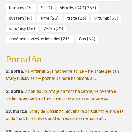
Runway
(16)
S
(13)
skratky ICAO
(255)
system
(14)
time
(23)
trate
(23)
vrtuľník
(55)
vrtuľníky
(66)
Výška
(21)
značenie civilných lietadiel
(217)
Čas
(34)
Poradňa
2. apríla
:
Na Artemis 2 je nádherné to, že v nej stále žije ten
starý ľudský sen — pozrieť sa hore na oblohu a ...
2. apríla
:
Z pohľadu pilota je na tom najcennejšie overenie
riadenia, bezpečnostných režimov a správania lode p...
27. marca
:
Dobrý deň, balík zo Slovenska do Kolumbie môžete
podať na ktorejkoľvek pošte. Treba správne napísať ...
22. januára
:
Dobrý deň, potrebujem radu: v akom meste je