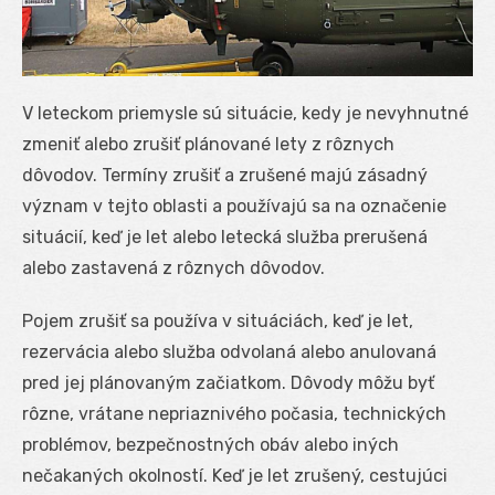
V leteckom priemysle sú situácie, kedy je nevyhnutné
zmeniť alebo zrušiť plánované lety z rôznych
dôvodov. Termíny zrušiť a zrušené majú zásadný
význam v tejto oblasti a používajú sa na označenie
situácií, keď je let alebo letecká služba prerušená
alebo zastavená z rôznych dôvodov.
Pojem zrušiť sa používa v situáciách, keď je let,
rezervácia alebo služba odvolaná alebo anulovaná
pred jej plánovaným začiatkom. Dôvody môžu byť
rôzne, vrátane nepriaznivého počasia, technických
problémov, bezpečnostných obáv alebo iných
nečakaných okolností. Keď je let zrušený, cestujúci