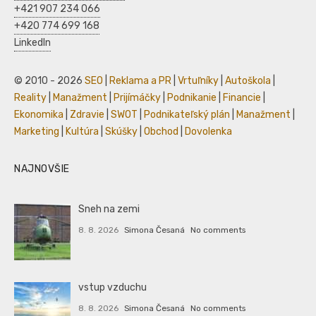
+421 907 234 066
+420 774 699 168
LinkedIn
© 2010 - 2026
SEO
|
Reklama a PR
|
Vrtuľníky
|
Autoškola
|
Reality
|
Manažment
|
Prijímáčky
|
Podnikanie
|
Financie
|
Ekonomika
|
Zdravie
|
SWOT
|
Podnikateľský plán
|
Manažment
|
Marketing
|
Kultúra
|
Skúšky
|
Obchod
|
Dovolenka
NAJNOVŠIE
Sneh na zemi
8. 8. 2026
Simona Česaná
No comments
vstup vzduchu
8. 8. 2026
Simona Česaná
No comments