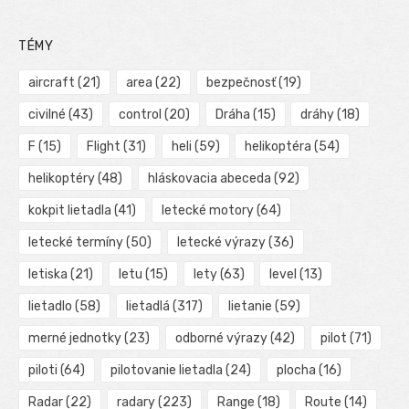
TÉMY
aircraft
(21)
area
(22)
bezpečnosť
(19)
civilné
(43)
control
(20)
Dráha
(15)
dráhy
(18)
F
(15)
Flight
(31)
heli
(59)
helikoptéra
(54)
helikoptéry
(48)
hláskovacia abeceda
(92)
kokpit lietadla
(41)
letecké motory
(64)
letecké termíny
(50)
letecké výrazy
(36)
letiska
(21)
letu
(15)
lety
(63)
level
(13)
lietadlo
(58)
lietadlá
(317)
lietanie
(59)
merné jednotky
(23)
odborné výrazy
(42)
pilot
(71)
piloti
(64)
pilotovanie lietadla
(24)
plocha
(16)
Radar
(22)
radary
(223)
Range
(18)
Route
(14)