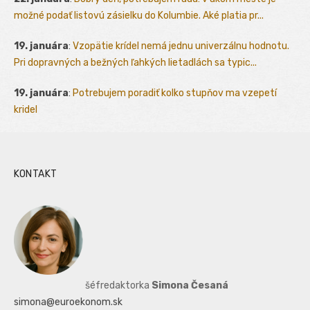
možné podať listovú zásielku do Kolumbie. Aké platia pr...
19. januára
:
Vzopätie krídel nemá jednu univerzálnu hodnotu.
Pri dopravných a bežných ľahkých lietadlách sa typic...
19. januára
:
Potrebujem poradiť kolko stupňov ma vzepetí
kridel
KONTAKT
šéfredaktorka
Simona Česaná
simona@euroekonom.sk