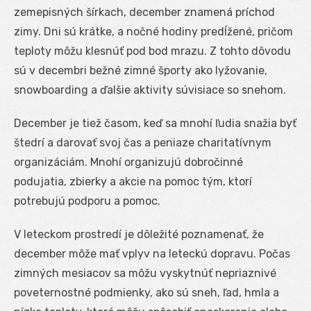
zemepisných šírkach, december znamená príchod
zimy. Dni sú krátke, a nočné hodiny predĺžené, pričom
teploty môžu klesnúť pod bod mrazu. Z tohto dôvodu
sú v decembri bežné zimné športy ako lyžovanie,
snowboarding a ďalšie aktivity súvisiace so snehom.
December je tiež časom, keď sa mnohí ľudia snažia byť
štedrí a darovať svoj čas a peniaze charitatívnym
organizáciám. Mnohí organizujú dobročinné
podujatia, zbierky a akcie na pomoc tým, ktorí
potrebujú podporu a pomoc.
V leteckom prostredí je dôležité poznamenať, že
december môže mať vplyv na leteckú dopravu. Počas
zimných mesiacov sa môžu vyskytnúť nepriaznivé
poveternostné podmienky, ako sú sneh, ľad, hmla a