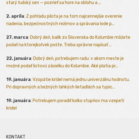
starý ľudský sen — pozrieť sa hore na oblohu a ...
2. apríla
:
Z pohľadu pilota je na tom najcennejšie overenie
riadenia, bezpečnostných režimov a správania lode p...
27. marca
:
Dobrý deň, balík zo Slovenska do Kolumbie môžete
podať na ktorejkoľvek pošte. Treba správne napísať ...
22. januára
:
Dobrý deň, potrebujem radu: v akom meste je
možné podať listovú zásielku do Kolumbie. Aké platia pr...
19. januára
:
Vzopätie krídel nemá jednu univerzálnu hodnotu.
Pri dopravných a bežných ľahkých lietadlách sa typic...
19. januára
:
Potrebujem poradiť kolko stupňov ma vzepetí
kridel
KONTAKT