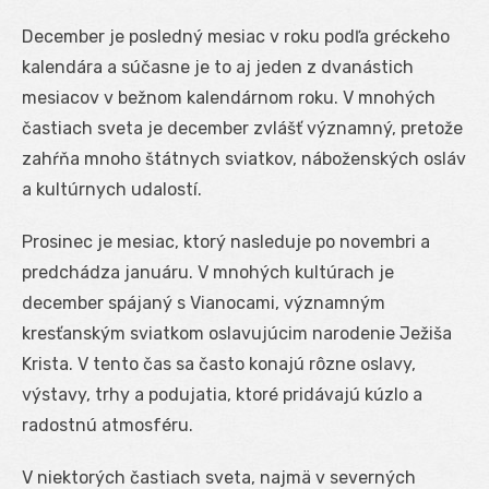
December je posledný mesiac v roku podľa gréckeho
kalendára a súčasne je to aj jeden z dvanástich
mesiacov v bežnom kalendárnom roku. V mnohých
častiach sveta je december zvlášť významný, pretože
zahŕňa mnoho štátnych sviatkov, náboženských osláv
a kultúrnych udalostí.
Prosinec je mesiac, ktorý nasleduje po novembri a
predchádza januáru. V mnohých kultúrach je
december spájaný s Vianocami, významným
kresťanským sviatkom oslavujúcim narodenie Ježiša
Krista. V tento čas sa často konajú rôzne oslavy,
výstavy, trhy a podujatia, ktoré pridávajú kúzlo a
radostnú atmosféru.
V niektorých častiach sveta, najmä v severných