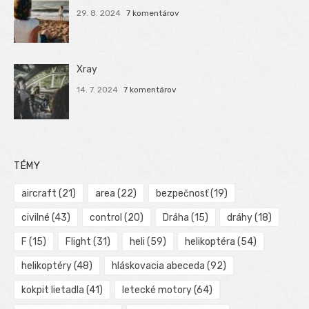
29. 8. 2024
7 komentárov
Xray
14. 7. 2024
7 komentárov
TÉMY
aircraft
(21)
area
(22)
bezpečnosť
(19)
civilné
(43)
control
(20)
Dráha
(15)
dráhy
(18)
F
(15)
Flight
(31)
heli
(59)
helikoptéra
(54)
helikoptéry
(48)
hláskovacia abeceda
(92)
kokpit lietadla
(41)
letecké motory
(64)