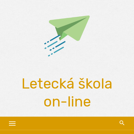
Skip
to
content
Letecká škola
on-line