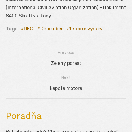
(International Civil Aviation Organization) – Dokument
8400 Skratky a kódy.
Tag:
DEC
December
letecké výrazy
Previous
Navigácia
Previous
Zelený porast
v
post:
Next
článku
Next
kapota motora
post:
Poradňa
Potrebujete radu? Chcete pridať komentár, doplniť