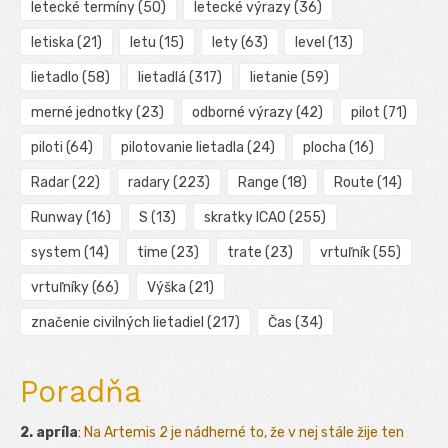
letecké termíny
(50)
letecké výrazy
(36)
letiska
(21)
letu
(15)
lety
(63)
level
(13)
lietadlo
(58)
lietadlá
(317)
lietanie
(59)
merné jednotky
(23)
odborné výrazy
(42)
pilot
(71)
piloti
(64)
pilotovanie lietadla
(24)
plocha
(16)
Radar
(22)
radary
(223)
Range
(18)
Route
(14)
Runway
(16)
S
(13)
skratky ICAO
(255)
system
(14)
time
(23)
trate
(23)
vrtuľník
(55)
vrtuľníky
(66)
Výška
(21)
značenie civilných lietadiel
(217)
Čas
(34)
Poradňa
2. apríla
:
Na Artemis 2 je nádherné to, že v nej stále žije ten