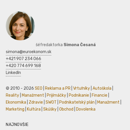
šéfredaktorka
Simona Česaná
simona@euroekonom.sk
+421 907 234 066
+420 774 699 168
LinkedIn
© 2010 - 2026
SEO
|
Reklama a PR
|
Vrtuľníky
|
Autoškola
|
Reality
|
Manažment
|
Prijímáčky
|
Podnikanie
|
Financie
|
Ekonomika
|
Zdravie
|
SWOT
|
Podnikateľský plán
|
Manažment
|
Marketing
|
Kultúra
|
Skúšky
|
Obchod
|
Dovolenka
NAJNOVŠIE