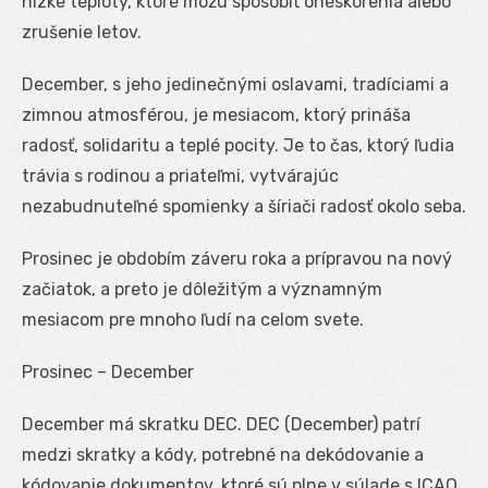
nízke teploty, ktoré môžu spôsobiť oneskorenia alebo
zrušenie letov.
December, s jeho jedinečnými oslavami, tradíciami a
zimnou atmosférou, je mesiacom, ktorý prináša
radosť, solidaritu a teplé pocity. Je to čas, ktorý ľudia
trávia s rodinou a priateľmi, vytvárajúc
nezabudnuteľné spomienky a šíriači radosť okolo seba.
Prosinec je obdobím záveru roka a prípravou na nový
začiatok, a preto je dôležitým a významným
mesiacom pre mnoho ľudí na celom svete.
Prosinec – December
December má skratku DEC. DEC (December) patrí
medzi skratky a kódy, potrebné na dekódovanie a
kódovanie dokumentov, ktoré sú plne v súlade s ICAO