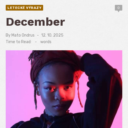
LETECKÉ VÝRAZY
0
December
By
Mato Ondrus
Posted
12. 10. 2025
on
Time to Read:
-
words