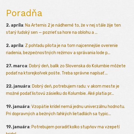
Poradňa
2. apríla
:
Na Artemis 2 je nádherné to, že v nej stále žije ten
starý ľudský sen — pozrieť sa hore na oblohu a ...
2. apríla
:
Z pohľadu pilota je na tom najcennejšie overenie
riadenia, bezpečnostných režimov a správania lode p...
27. marca
:
Dobrý deň, balík zo Slovenska do Kolumbie môžete
podať na ktorejkoľvek pošte. Treba správne napísať ...
22. januára
:
Dobrý deň, potrebujem radu: v akom meste je
možné podať listovú zásielku do Kolumbie. Aké platia pr...
19. januára
:
Vzopätie krídel nemá jednu univerzálnu hodnotu.
Pri dopravných a bežných ľahkých lietadlách sa typic...
19. januára
:
Potrebujem poradiť kolko stupňov ma vzepetí