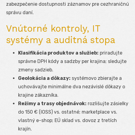
zabezpečenie dostupnosti záznamov pre cezhraničnú
správu daní.
Vnútorné kontroly, IT
systémy a auditná stopa
Klasifikácia produktov a služieb:
priraďujte
správne DPH kódy a sadzby per krajina; sledujte
zmeny sadzieb.
Geolokácia a dôkazy:
systémovo zbierajte a
uchovávajte minimálne dva nezávislé dôkazy o
krajine zákazníka.
Režimy a trasy objednávok:
rozlišujte zásielky
do 150 € (IOSS) vs. ostatné; marketplace vs.
vlastný e-shop; EÚ sklad vs. dovoz z tretích
krajín.