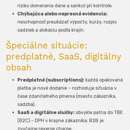
riziko domerania dane a sankcií pri kontrole.
Chýbajúca alebo nepresná evidencia:
neschopnosť preukázať výpočty, kurzy, rozpis
sadzieb a alokáciu podľa krajín.
Špeciálne situácie:
predplatné, SaaS, digitálny
obsah
Predplatné (subscriptions):
každá opakovaná
platba je nové dodanie – rozhoduje situácia v
čase zdaniteľného plnenia (miesto zákazníka,
sadzba).
SaaS a digitálne služby:
obvykle patria do TBE
(B2C) – DPH v krajine zákazníka; B2B je
zvyčajne reverse charge.