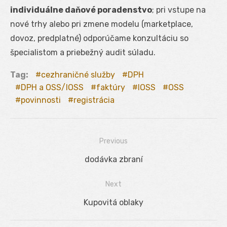
individuálne daňové poradenstvo
; pri vstupe na
nové trhy alebo pri zmene modelu (marketplace,
dovoz, predplatné) odporúčame konzultáciu so
špecialistom a priebežný audit súladu.
Tag:
cezhraničné služby
DPH
DPH a OSS/IOSS
faktúry
IOSS
OSS
povinnosti
registrácia
Previous
Navigácia
Previous
dodávka zbraní
v
post:
Next
článku
Next
Kupovitá oblaky
post: