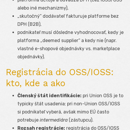
alebo iné mechanizmy),
„skutočný“ dodávateľ fakturuje platforme bez
DPH (B2B),
podnikateľ musí dôsledne vyhodnocovať, kedy je
platforma „deemed supplier“ a kedy nie (napr.
vlastné e-shopové objednávky vs. marketplace
objednávky).
Registrácia do OSS/IOSS:
kto, kde a ako
Členský štát identifikácie:
pri Union OSS je to
typicky štát usadenia; pri non-Union OSS/IOSS
si podnikateľ vyberá, avšak mimo EÚ často
potrebuje
intermediára
(zástupcu).
Rozsah registrácie:
registrácia do OSS/IOSS