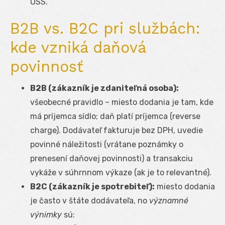
OSS.
B2B vs. B2C pri službách:
kde vzniká daňová
povinnosť
B2B (zákazník je zdaniteľná osoba):
všeobecné pravidlo – miesto dodania je tam, kde
má príjemca sídlo; daň platí príjemca (reverse
charge). Dodávateľ fakturuje bez DPH, uvedie
povinné náležitosti (vrátane poznámky o
prenesení daňovej povinnosti) a transakciu
vykáže v súhrnnom výkaze (ak je to relevantné).
B2C (zákazník je spotrebiteľ):
miesto dodania
je často v štáte dodávateľa, no
významné
výnimky
sú: