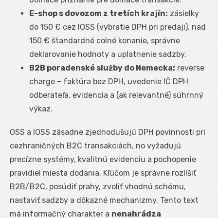
E-shop s dovozom z tretích krajín:
zásielky
do 150 € cez IOSS (vybratie DPH pri predaji), nad
150 € štandardné colné konanie, správne
deklarovanie hodnoty a uplatnenie sadzby.
B2B poradenské služby do Nemecka:
reverse
charge – faktúra bez DPH, uvedenie IČ DPH
odberateľa, evidencia a (ak relevantné) súhrnný
výkaz.
OSS a IOSS zásadne zjednodušujú DPH povinnosti pri
cezhraničných B2C transakciách, no vyžadujú
precízne systémy, kvalitnú evidenciu a pochopenie
pravidiel miesta dodania. Kľúčom je správne rozlíšiť
B2B/B2C, posúdiť prahy, zvoliť vhodnú schému,
nastaviť sadzby a dôkazné mechanizmy. Tento text
má informačný charakter a
nenahrádza