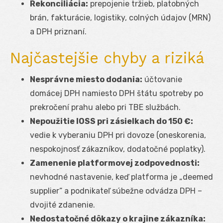
Rekonciliácia:
prepojenie tržieb, platobných
brán, fakturácie, logistiky, colných údajov (MRN)
a DPH priznaní.
Najčastejšie chyby a riziká
Nesprávne miesto dodania:
účtovanie
domácej DPH namiesto DPH štátu spotreby po
prekročení prahu alebo pri TBE službách.
Nepoužitie IOSS pri zásielkach do 150 €:
vedie k vyberaniu DPH pri dovoze (oneskorenia,
nespokojnosť zákazníkov, dodatočné poplatky).
Zamenenie platformovej zodpovednosti:
nevhodné nastavenie, keď platforma je „deemed
supplier“ a podnikateľ súbežne odvádza DPH –
dvojité zdanenie.
Nedostatočné dôkazy o krajine zákazníka: