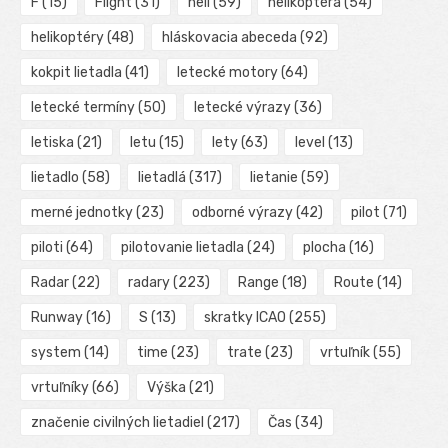
F
(15)
Flight
(31)
heli
(59)
helikoptéra
(54)
helikoptéry
(48)
hláskovacia abeceda
(92)
kokpit lietadla
(41)
letecké motory
(64)
letecké termíny
(50)
letecké výrazy
(36)
letiska
(21)
letu
(15)
lety
(63)
level
(13)
lietadlo
(58)
lietadlá
(317)
lietanie
(59)
merné jednotky
(23)
odborné výrazy
(42)
pilot
(71)
piloti
(64)
pilotovanie lietadla
(24)
plocha
(16)
Radar
(22)
radary
(223)
Range
(18)
Route
(14)
Runway
(16)
S
(13)
skratky ICAO
(255)
system
(14)
time
(23)
trate
(23)
vrtuľník
(55)
vrtuľníky
(66)
Výška
(21)
značenie civilných lietadiel
(217)
Čas
(34)