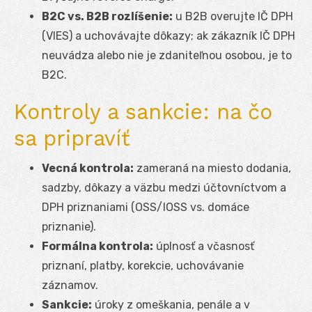
B2C vs. B2B rozlíšenie:
u B2B overujte IČ DPH
(VIES) a uchovávajte dôkazy; ak zákazník IČ DPH
neuvádza alebo nie je zdaniteľnou osobou, je to
B2C.
Kontroly a sankcie: na čo
sa pripravíť
Vecná kontrola:
zameraná na miesto dodania,
sadzby, dôkazy a väzbu medzi účtovníctvom a
DPH priznaniami (OSS/IOSS vs. domáce
priznanie).
Formálna kontrola:
úplnosť a včasnosť
priznaní, platby, korekcie, uchovávanie
záznamov.
Sankcie:
úroky z omeškania, penále a v