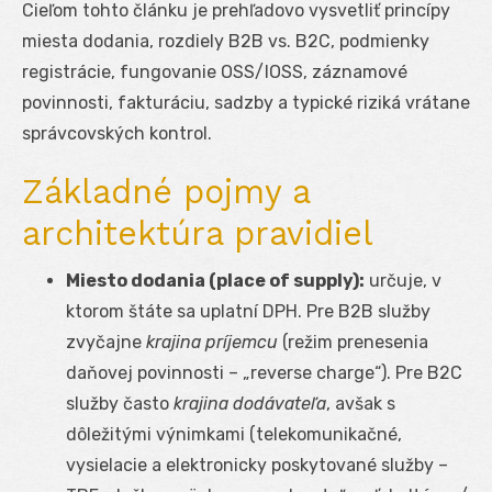
Cieľom tohto článku je prehľadovo vysvetliť princípy
miesta dodania, rozdiely B2B vs. B2C, podmienky
registrácie, fungovanie OSS/IOSS, záznamové
povinnosti, fakturáciu, sadzby a typické riziká vrátane
správcovských kontrol.
Základné pojmy a
architektúra pravidiel
Miesto dodania (place of supply):
určuje, v
ktorom štáte sa uplatní DPH. Pre B2B služby
zvyčajne
krajina príjemcu
(režim prenesenia
daňovej povinnosti – „reverse charge“). Pre B2C
služby často
krajina dodávateľa
, avšak s
dôležitými výnimkami (telekomunikačné,
vysielacie a elektronicky poskytované služby –