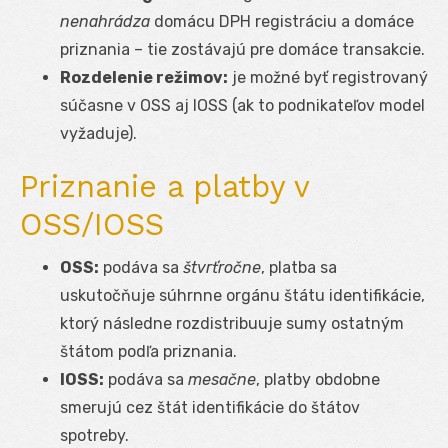
nenahrádza
domácu DPH registráciu a domáce
priznania – tie zostávajú pre domáce transakcie.
Rozdelenie režimov:
je možné byť registrovaný
súčasne v OSS aj IOSS (ak to podnikateľov model
vyžaduje).
Priznanie a platby v
OSS/IOSS
OSS:
podáva sa
štvrťročne
, platba sa
uskutočňuje súhrnne orgánu štátu identifikácie,
ktorý následne rozdistribuuje sumy ostatným
štátom podľa priznania.
IOSS:
podáva sa
mesačne
, platby obdobne
smerujú cez štát identifikácie do štátov
spotreby.