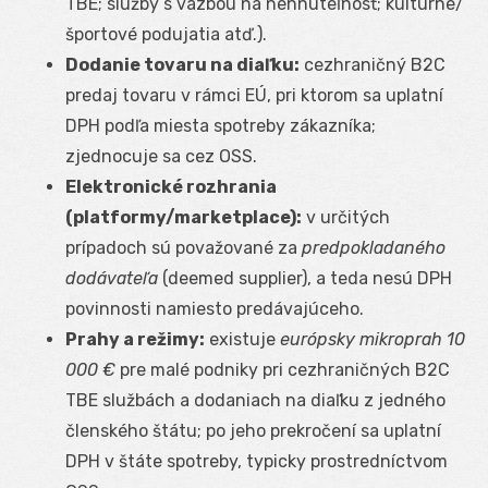
TBE; služby s väzbou na nehnuteľnosť; kultúrne/
športové podujatia atď.).
Dodanie tovaru na diaľku:
cezhraničný B2C
predaj tovaru v rámci EÚ, pri ktorom sa uplatní
DPH podľa miesta spotreby zákazníka;
zjednocuje sa cez OSS.
Elektronické rozhrania
(platformy/marketplace):
v určitých
prípadoch sú považované za
predpokladaného
dodávateľa
(deemed supplier), a teda nesú DPH
povinnosti namiesto predávajúceho.
Prahy a režimy:
existuje
európsky mikroprah 10
000 €
pre malé podniky pri cezhraničných B2C
TBE službách a dodaniach na diaľku z jedného
členského štátu; po jeho prekročení sa uplatní
DPH v štáte spotreby, typicky prostredníctvom