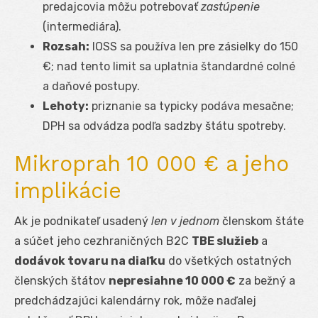
predajcovia môžu potrebovať
zastúpenie
(intermediára).
Rozsah:
IOSS sa používa len pre zásielky do 150
€; nad tento limit sa uplatnia štandardné colné
a daňové postupy.
Lehoty:
priznanie sa typicky podáva mesačne;
DPH sa odvádza podľa sadzby štátu spotreby.
Mikroprah 10 000 € a jeho
implikácie
Ak je podnikateľ usadený
len v jednom
členskom štáte
a súčet jeho cezhraničných B2C
TBE služieb
a
dodávok tovaru na diaľku
do všetkých ostatných
členských štátov
nepresiahne 10 000 €
za bežný a
predchádzajúci kalendárny rok, môže naďalej