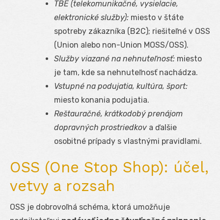
TBE (telekomunikačné, vysielacie,
elektronické služby):
miesto v štáte
spotreby zákazníka (B2C); riešiteľné v OSS
(Union alebo non-Union MOSS/OSS).
Služby viazané na nehnuteľnosť:
miesto
je tam, kde sa nehnuteľnosť nachádza.
Vstupné na podujatia, kultúra, šport:
miesto konania podujatia.
Reštauračné, krátkodobý prenájom
dopravných prostriedkov
a ďalšie
osobitné prípady s vlastnými pravidlami.
OSS (One Stop Shop): účel,
vetvy a rozsah
OSS je dobrovoľná schéma, ktorá umožňuje