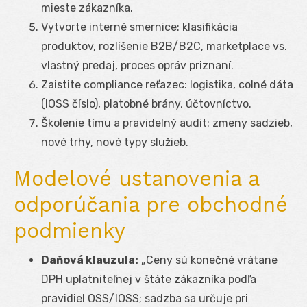
mieste zákazníka.
Vytvorte interné smernice: klasifikácia
produktov, rozlíšenie B2B/B2C, marketplace vs.
vlastný predaj, proces opráv priznaní.
Zaistite compliance reťazec: logistika, colné dáta
(IOSS číslo), platobné brány, účtovníctvo.
Školenie tímu a pravidelný audit: zmeny sadzieb,
nové trhy, nové typy služieb.
Modelové ustanovenia a
odporúčania pre obchodné
podmienky
Daňová klauzula:
„Ceny sú konečné vrátane
DPH uplatniteľnej v štáte zákazníka podľa
pravidiel OSS/IOSS; sadzba sa určuje pri