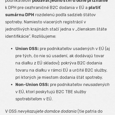
podnikateľovi
podávať jedno štvrťročné priznanie
k DPH pre cezhraničné B2C dodania v EÚ a
platiť
sumárnu DPH
rozdelenú podľa sadzieb štátov
spotreby. Namiesto viacerých registrácií v
jednotlivých krajinách stačí jedna v „členskom štáte
identifikácie“. Rozlišujeme:
Union OSS:
pre podnikateľov usadených v EÚ (aj
pre tých, čo nie sú usadení, ak dodávajú tovar
na diaľku z EÚ skladov); pokrýva B2C dodania
tovaru na diaľku v rámci EÚ a určité B2C služby,
pri ktorých je miestom dodania štát spotreby.
Non-Union OSS:
pre podnikateľov
neusadených
v EÚ, ktorí poskytujú B2C TBE služby
spotrebiteľom v EÚ.
V OSS
nevykazujete domáce dodania
(tie patria do