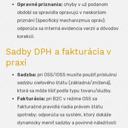
Opravné priznania:
chyby v už podanom
období sa spravidla opravujú v neskoršom
priznání (špecifický mechanizmus opráv);
odporúča sa interná evidencia verzií a dôvodov
korekcií.
Sadby DPH a fakturácia v
praxi
Sadzba:
pri OSS/IOSS musíte použiť
príslušnú
sadzbu
cieľového štátu (základná/znížená),
ktorá sa môže líšiť podľa typu tovaru/služby.
Fakturácia:
pri B2C v režime OSS sa
fakturačné pravidlá riadia právom štátu
spotreby; odporúča sa systém, ktorý dokáže
dynamicky meniť sadzby a povinné náležitosti