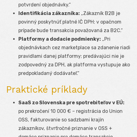
potvrdení objednávky.“
Identifikácia zákazníka:
„Zákazník B2B je
povinný poskytnúť platné IČ DPH; v opačnom
prípade bude transakcia považovaná za B2C.“
Platformy a dodacie podmienky:
„Pri
objednávkach cez marketplace sa zdanenie riadi
pravidlami danej platformy; predávajúci nie je
zodpovedný za DPH, ak platforma vystupuje ako
predpokladaný dodávateľ.“
Praktické príklady
SaaS zo Slovenska pre spotrebiteľov v EÚ:
po prekročení 10 000 € – registrácia do Union
OSS, fakturovanie so sadzbami krajín
zákazníkov, štvrťročné priznanie v OSS +
domáce priznanie pre domáce transakcie.