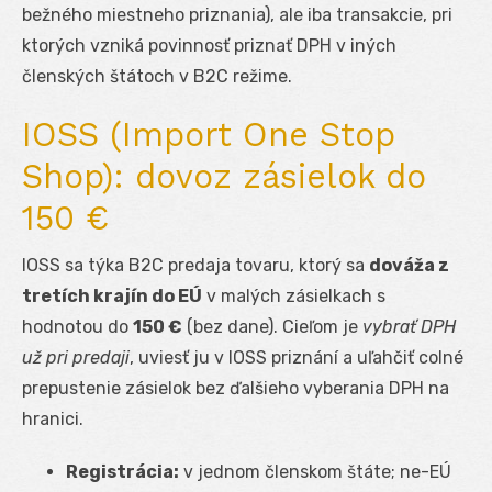
bežného miestneho priznania), ale iba transakcie, pri
ktorých vzniká povinnosť priznať DPH v iných
členských štátoch v B2C režime.
IOSS (Import One Stop
Shop): dovoz zásielok do
150 €
IOSS sa týka B2C predaja tovaru, ktorý sa
dováža z
tretích krajín do EÚ
v malých zásielkach s
hodnotou do
150 €
(bez dane). Cieľom je
vybrať DPH
už pri predaji
, uviesť ju v IOSS priznání a uľahčiť colné
prepustenie zásielok bez ďalšieho vyberania DPH na
hranici.
Registrácia:
v jednom členskom štáte; ne-EÚ