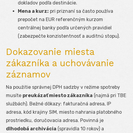
dokladov podľa destinácie.
Mena a kurz:
pri priznaní sa často používa
prepočet na EUR referenčným kurzom
centrálnej banky podľa určených pravidiel
(zabezpečte konzistentnosť a auditnú stopu).
Dokazovanie miesta
zákazníka a uchovávanie
záznamov
Na použitie správnej DPH sadzby v režime spotreby
musíte
preukázať miesto zákazníka
(najmä pri TBE
službách). Bežné dôkazy: fakturačná adresa, IP
adresa, kód krajiny SIM, miesto nahrania platobného
prostriedku, doručovacia adresa. Povinná je
dlhodobá archivácia
(spravidla 10 rokov) a