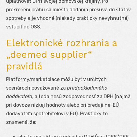
uplatňovať DPH svojej domovskej krajiny. Po
prekročení prahu sa miesto dodania presúva do štátov
spotreby a je vhodné (niekedy prakticky nevyhnutné)
vstúpiť do OSS.
Elektronické rozhrania a
„deemed supplier“
pravidlá
Platformy/marketplace môžu byť v určitých
scenároch považované za
predpokladaného
dodávateľa
, a teda nesú zodpovednosť za DPH (najmä
pri dovoze nízkej hodnoty alebo pri predaji ne-EÚ
dodávateľa spotrebiteľovi v EÚ). Prakticky to
znamená, že:
platforma účtuje a odvádza DPH (cez IOSS/OSS