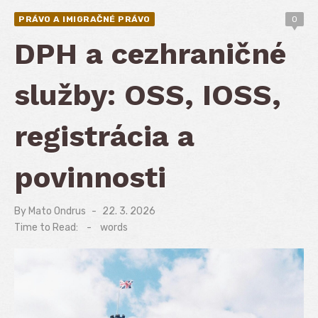
PRÁVO A IMIGRAČNÉ PRÁVO
0
DPH a cezhraničné
služby: OSS, IOSS,
registrácia a
povinnosti
By
Mato Ondrus
Posted
22. 3. 2026
on
Time to Read:
-
words