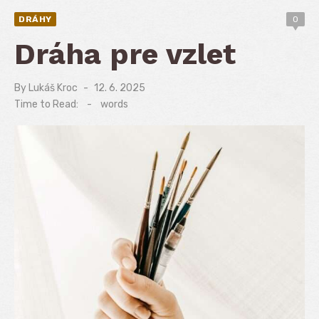
DRÁHY
0
Dráha pre vzlet
By
Lukáš Kroc
Posted
12. 6. 2025
on
Time to Read:
-
words