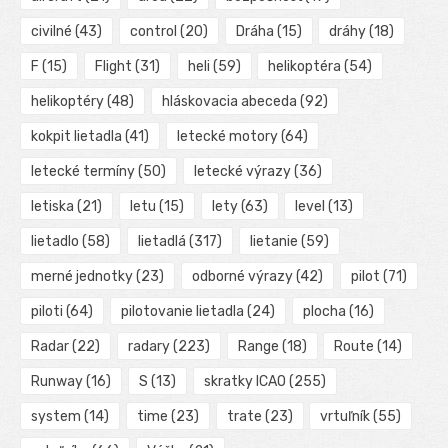
civilné
(43)
control
(20)
Dráha
(15)
dráhy
(18)
F
(15)
Flight
(31)
heli
(59)
helikoptéra
(54)
helikoptéry
(48)
hláskovacia abeceda
(92)
kokpit lietadla
(41)
letecké motory
(64)
letecké termíny
(50)
letecké výrazy
(36)
letiska
(21)
letu
(15)
lety
(63)
level
(13)
lietadlo
(58)
lietadlá
(317)
lietanie
(59)
merné jednotky
(23)
odborné výrazy
(42)
pilot
(71)
piloti
(64)
pilotovanie lietadla
(24)
plocha
(16)
Radar
(22)
radary
(223)
Range
(18)
Route
(14)
Runway
(16)
S
(13)
skratky ICAO
(255)
system
(14)
time
(23)
trate
(23)
vrtuľník
(55)