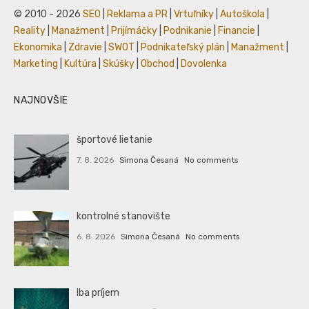
© 2010 - 2026
SEO
|
Reklama a PR
|
Vrtuľníky
|
Autoškola
|
Reality
|
Manažment
|
Prijímáčky
|
Podnikanie
|
Financie
|
Ekonomika
|
Zdravie
|
SWOT
|
Podnikateľský plán
|
Manažment
|
Marketing
|
Kultúra
|
Skúšky
|
Obchod
|
Dovolenka
NAJNOVŠIE
športové lietanie
7. 8. 2026
Simona Česaná
No comments
kontrolné stanovište
6. 8. 2026
Simona Česaná
No comments
Iba príjem