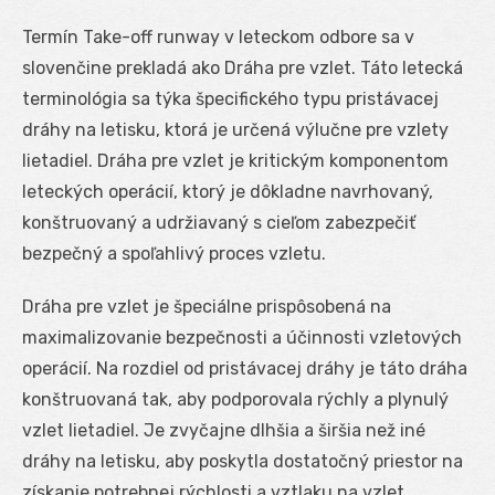
Termín Take-off runway v leteckom odbore sa v
slovenčine prekladá ako Dráha pre vzlet. Táto letecká
terminológia sa týka špecifického typu pristávacej
dráhy na letisku, ktorá je určená výlučne pre vzlety
lietadiel. Dráha pre vzlet je kritickým komponentom
leteckých operácií, ktorý je dôkladne navrhovaný,
konštruovaný a udržiavaný s cieľom zabezpečiť
bezpečný a spoľahlivý proces vzletu.
Dráha pre vzlet je špeciálne prispôsobená na
maximalizovanie bezpečnosti a účinnosti vzletových
operácií. Na rozdiel od pristávacej dráhy je táto dráha
konštruovaná tak, aby podporovala rýchly a plynulý
vzlet lietadiel. Je zvyčajne dlhšia a širšia než iné
dráhy na letisku, aby poskytla dostatočný priestor na
získanie potrebnej rýchlosti a vztlaku na vzlet.