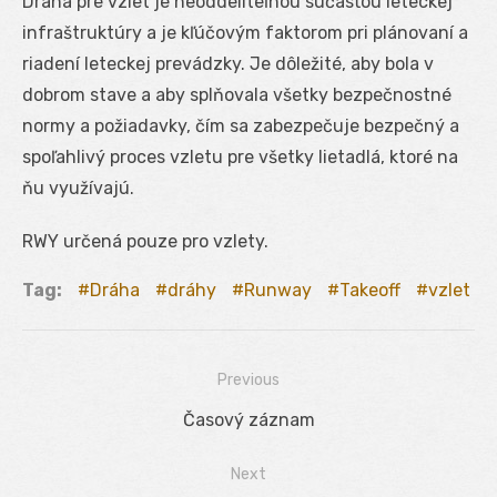
Dráha pre vzlet je neoddeliteľnou súčasťou leteckej
infraštruktúry a je kľúčovým faktorom pri plánovaní a
riadení leteckej prevádzky. Je dôležité, aby bola v
dobrom stave a aby splňovala všetky bezpečnostné
normy a požiadavky, čím sa zabezpečuje bezpečný a
spoľahlivý proces vzletu pre všetky lietadlá, ktoré na
ňu využívajú.
RWY určená pouze pro vzlety.
Tag:
Dráha
dráhy
Runway
Takeoff
vzlet
Previous
Navigácia
Previous
Časový záznam
v
post:
Next
článku