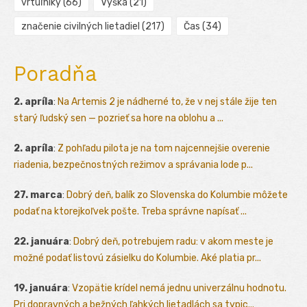
vrtuľníky
(66)
Výška
(21)
značenie civilných lietadiel
(217)
Čas
(34)
Poradňa
2. apríla
:
Na Artemis 2 je nádherné to, že v nej stále žije ten
starý ľudský sen — pozrieť sa hore na oblohu a ...
2. apríla
:
Z pohľadu pilota je na tom najcennejšie overenie
riadenia, bezpečnostných režimov a správania lode p...
27. marca
:
Dobrý deň, balík zo Slovenska do Kolumbie môžete
podať na ktorejkoľvek pošte. Treba správne napísať ...
22. januára
:
Dobrý deň, potrebujem radu: v akom meste je
možné podať listovú zásielku do Kolumbie. Aké platia pr...
19. januára
:
Vzopätie krídel nemá jednu univerzálnu hodnotu.
Pri dopravných a bežných ľahkých lietadlách sa typic...