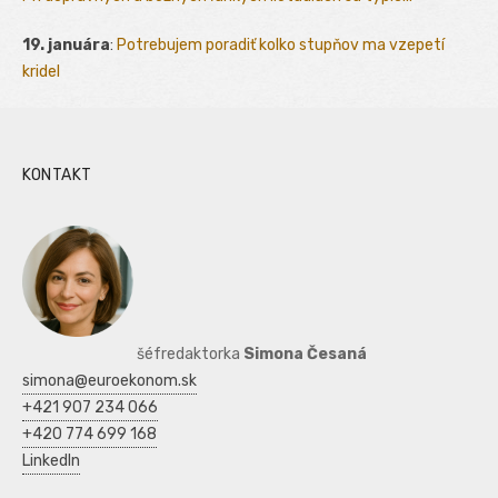
19. januára
:
Potrebujem poradiť kolko stupňov ma vzepetí
kridel
KONTAKT
šéfredaktorka
Simona Česaná
simona@euroekonom.sk
+421 907 234 066
+420 774 699 168
LinkedIn