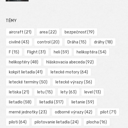
TÉMY
aircraft
(21)
area
(22)
bezpečnosť
(19)
civilné
(43)
control
(20)
Dráha
(15)
dráhy
(18)
F
(15)
Flight
(31)
heli
(59)
helikoptéra
(54)
helikoptéry
(48)
hláskovacia abeceda
(92)
kokpit lietadla
(41)
letecké motory
(64)
letecké termíny
(50)
letecké výrazy
(36)
letiska
(21)
letu
(15)
lety
(63)
level
(13)
lietadlo
(58)
lietadlá
(317)
lietanie
(59)
merné jednotky
(23)
odborné výrazy
(42)
pilot
(71)
piloti
(64)
pilotovanie lietadla
(24)
plocha
(16)