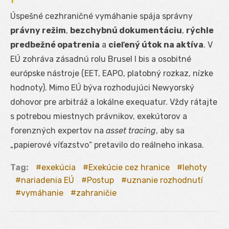
Úspešné cezhraničné vymáhanie spája správny
právny režim
,
bezchybnú dokumentáciu
,
rýchle
predbežné opatrenia
a
cieľený útok na aktíva
. V
EÚ zohráva zásadnú rolu Brusel I bis a osobitné
európske nástroje (EET, EAPO, platobný rozkaz, nízke
hodnoty). Mimo EÚ býva rozhodujúci Newyorský
dohovor pre arbitráž a lokálne exequatur. Vždy rátajte
s potrebou miestnych právnikov, exekútorov a
forenzných expertov na
asset tracing
, aby sa
„papierové víťazstvo“ pretavilo do reálneho inkasa.
Tag:
exekúcia
Exekúcie cez hranice
lehoty
nariadenia EÚ
Postup
uznanie rozhodnutí
vymáhanie
zahraničie