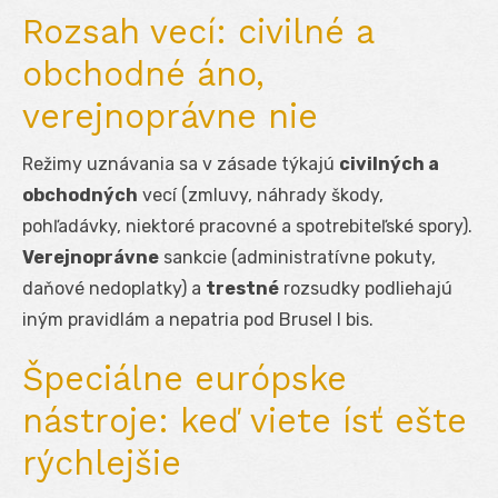
Rozsah vecí: civilné a
obchodné áno,
verejnoprávne nie
Režimy uznávania sa v zásade týkajú
civilných a
obchodných
vecí (zmluvy, náhrady škody,
pohľadávky, niektoré pracovné a spotrebiteľské spory).
Verejnoprávne
sankcie (administratívne pokuty,
daňové nedoplatky) a
trestné
rozsudky podliehajú
iným pravidlám a nepatria pod Brusel I bis.
Špeciálne európske
nástroje: keď viete ísť ešte
rýchlejšie