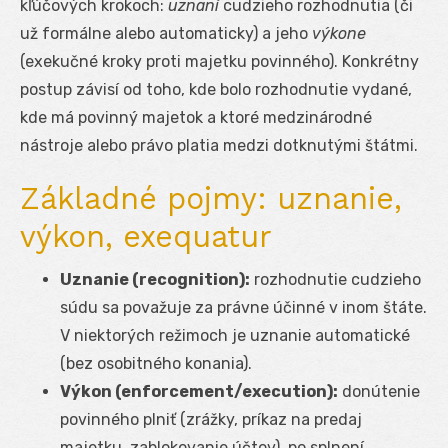
kľúčových krokoch:
uznaní
cudzieho rozhodnutia (či
už formálne alebo automaticky) a jeho
výkone
(exekučné kroky proti majetku povinného). Konkrétny
postup závisí od toho, kde bolo rozhodnutie vydané,
kde má povinný majetok a ktoré medzinárodné
nástroje alebo právo platia medzi dotknutými štátmi.
Základné pojmy: uznanie,
výkon, exequatur
Uznanie (recognition):
rozhodnutie cudzieho
súdu sa považuje za právne účinné v inom štáte.
V niektorých režimoch je uznanie automatické
(bez osobitného konania).
Výkon (enforcement/execution):
donútenie
povinného plniť (zrážky, príkaz na predaj
majetku, zablokovanie účtov), po splnení