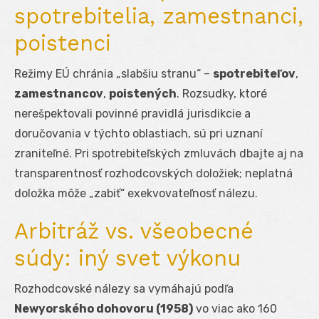
spotrebitelia, zamestnanci,
poistenci
Režimy EÚ chránia „slabšiu stranu“ –
spotrebiteľov
,
zamestnancov
,
poistených
. Rozsudky, ktoré
nerešpektovali povinné pravidlá jurisdikcie a
doručovania v týchto oblastiach, sú pri uznaní
zraniteľné. Pri spotrebiteľských zmluvách dbajte aj na
transparentnosť rozhodcovských doložiek; neplatná
doložka môže „zabiť“ exekvovateľnosť nálezu.
Arbitráž vs. všeobecné
súdy: iný svet výkonu
Rozhodcovské nálezy sa vymáhajú podľa
Newyorského dohovoru (1958)
vo viac ako 160