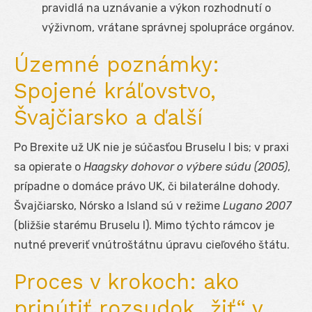
pravidlá na uznávanie a výkon rozhodnutí o
výživnom, vrátane správnej spolupráce orgánov.
Územné poznámky:
Spojené kráľovstvo,
Švajčiarsko a ďalší
Po Brexite už UK nie je súčasťou Bruselu I bis; v praxi
sa opierate o
Haagsky dohovor o výbere súdu (2005)
,
prípadne o domáce právo UK, či bilaterálne dohody.
Švajčiarsko, Nórsko a Island sú v režime
Lugano 2007
(bližšie starému Bruselu I). Mimo týchto rámcov je
nutné preveriť vnútroštátnu úpravu cieľového štátu.
Proces v krokoch: ako
prinútiť rozsudok „žiť“ v