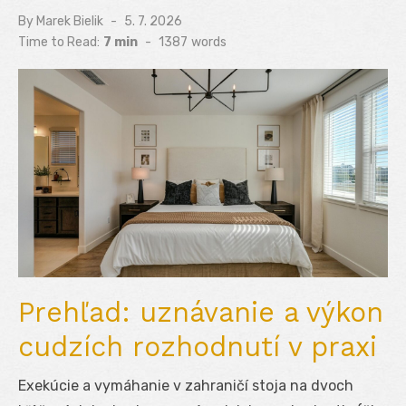
By
Marek Bielik
Posted
5. 7. 2026
on
Time to Read:
7 min
-
1387
words
Prehľad: uznávanie a výkon
cudzích rozhodnutí v praxi
Exekúcie a vymáhanie v zahraničí stoja na dvoch