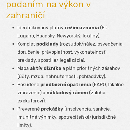
podaním na výkon v
zahraničí
Identifikovaný platný
režim uznania
(EÚ,
Lugano, Haagsky, Newyorský, lokálny).
Komplet
podklady
(rozsudok/nález, osvedčenia,
doručenie, právoplatnosť, vykonateľnosť,
preklady, apostille/ legalizácia).
Mapa
aktív dlžníka
a plán prioritných zásahov
(účty, mzda, nehnuteľnosti, pohľadávky).
Posúdené
predbežné opatrenia
(EAPO, lokálne
zmrazenie) a
nákladový rámec
(záloha
exekútorovi).
Preverené
prekážky
(insolvencia, sankcie,
imunitné výnimky, spotrebiteľské/jurisdikčné
limity).