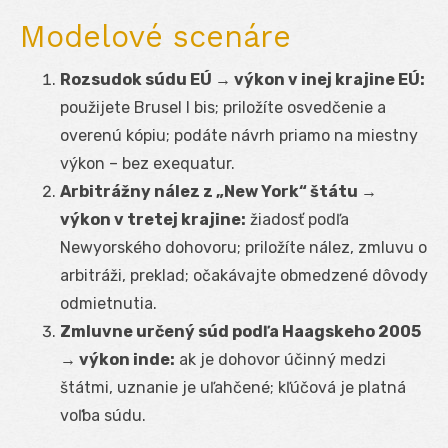
Modelové scenáre
Rozsudok súdu EÚ → výkon v inej krajine EÚ:
použijete Brusel I bis; priložíte osvedčenie a
overenú kópiu; podáte návrh priamo na miestny
výkon – bez exequatur.
Arbitrážny nález z „New York“ štátu →
výkon v tretej krajine:
žiadosť podľa
Newyorského dohovoru; priložíte nález, zmluvu o
arbitráži, preklad; očakávajte obmedzené dôvody
odmietnutia.
Zmluvne určený súd podľa Haagskeho 2005
→ výkon inde:
ak je dohovor účinný medzi
štátmi, uznanie je uľahčené; kľúčová je platná
voľba súdu.