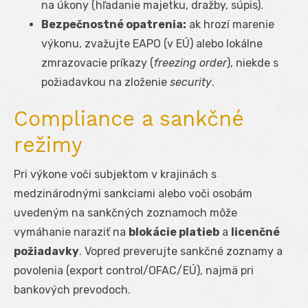
na úkony (hľadanie majetku, dražby, súpis).
Bezpečnostné opatrenia:
ak hrozí marenie
výkonu, zvažujte EAPO (v EÚ) alebo lokálne
zmrazovacie príkazy (
freezing order
), niekde s
požiadavkou na zloženie
security
.
Compliance a sankčné
režimy
Pri výkone voči subjektom v krajinách s
medzinárodnými sankciami alebo voči osobám
uvedeným na sankčných zoznamoch môže
vymáhanie naraziť na
blokácie platieb
a
licenčné
požiadavky
. Vopred preverujte sankčné zoznamy a
povolenia (export control/OFAC/EÚ), najmä pri
bankových prevodoch.