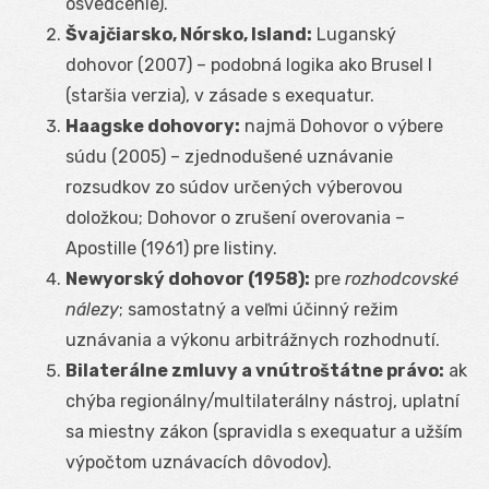
osvedčenie).
Švajčiarsko, Nórsko, Island:
Luganský
dohovor (2007) – podobná logika ako Brusel I
(staršia verzia), v zásade s exequatur.
Haagske dohovory:
najmä Dohovor o výbere
súdu (2005) – zjednodušené uznávanie
rozsudkov zo súdov určených výberovou
doložkou; Dohovor o zrušení overovania –
Apostille (1961) pre listiny.
Newyorský dohovor (1958):
pre
rozhodcovské
nálezy
; samostatný a veľmi účinný režim
uznávania a výkonu arbitrážnych rozhodnutí.
Bilaterálne zmluvy a vnútroštátne právo:
ak
chýba regionálny/multilaterálny nástroj, uplatní
sa miestny zákon (spravidla s exequatur a užším
výpočtom uznávacích dôvodov).