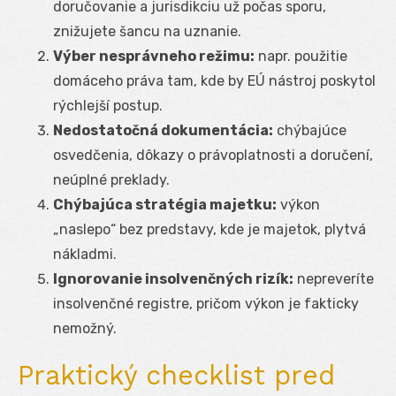
doručovanie a jurisdikciu už počas sporu,
znižujete šancu na uznanie.
Výber nesprávneho režimu:
napr. použitie
domáceho práva tam, kde by EÚ nástroj poskytol
rýchlejší postup.
Nedostatočná dokumentácia:
chýbajúce
osvedčenia, dôkazy o právoplatnosti a doručení,
neúplné preklady.
Chýbajúca stratégia majetku:
výkon
„naslepo“ bez predstavy, kde je majetok, plytvá
nákladmi.
Ignorovanie insolvenčných rizík:
nepreveríte
insolvenčné registre, pričom výkon je fakticky
nemožný.
Praktický checklist pred