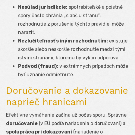
Nesúlad jurisdikcie:
spotrebiteľské a poistné
spory často chránia „slabšiu stranu“;
rozhodnutie z porušenia týchto pravidiel môže
naraziť.
Nezlučiteľnosť s iným rozhodnutím:
existuje
skoršie alebo neskoršie rozhodnutie medzi tými
istými stranami, ktorému by výkon odporoval.
Podvod (fraud):
v extrémnych prípadoch môže
byť uznanie odmietnuté.
Doručovanie a dokazovanie
naprieč hranicami
Efektívne vymáhanie začína už počas sporu. Správne
doručovanie
(v EÚ podľa nariadenia o doručovaní) a
spolupráca pri dokazovaní
(nariadenie o