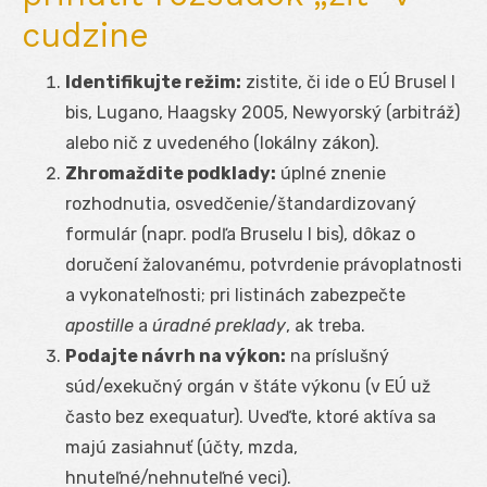
cudzine
Identifikujte režim:
zistite, či ide o EÚ Brusel I
bis, Lugano, Haagsky 2005, Newyorský (arbitráž)
alebo nič z uvedeného (lokálny zákon).
Zhromaždite podklady:
úplné znenie
rozhodnutia, osvedčenie/štandardizovaný
formulár (napr. podľa Bruselu I bis), dôkaz o
doručení žalovanému, potvrdenie právoplatnosti
a vykonateľnosti; pri listinách zabezpečte
apostille
a
úradné preklady
, ak treba.
Podajte návrh na výkon:
na príslušný
súd/exekučný orgán v štáte výkonu (v EÚ už
často bez exequatur). Uveďte, ktoré aktíva sa
majú zasiahnuť (účty, mzda,
hnuteľné/nehnuteľné veci).