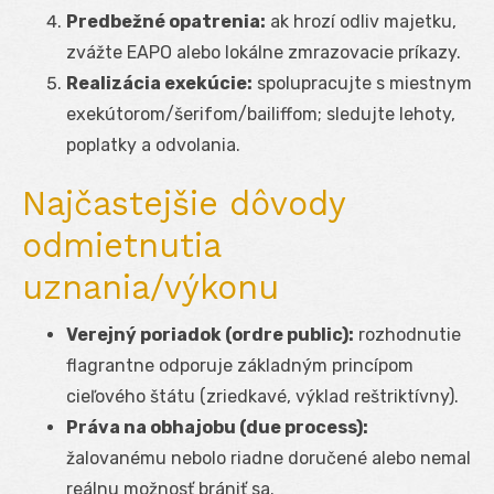
Predbežné opatrenia:
ak hrozí odliv majetku,
zvážte EAPO alebo lokálne zmrazovacie príkazy.
Realizácia exekúcie:
spolupracujte s miestnym
exekútorom/šerifom/bailiffom; sledujte lehoty,
poplatky a odvolania.
Najčastejšie dôvody
odmietnutia
uznania/výkonu
Verejný poriadok (ordre public):
rozhodnutie
flagrantne odporuje základným princípom
cieľového štátu (zriedkavé, výklad reštriktívny).
Práva na obhajobu (due process):
žalovanému nebolo riadne doručené alebo nemal
reálnu možnosť brániť sa.