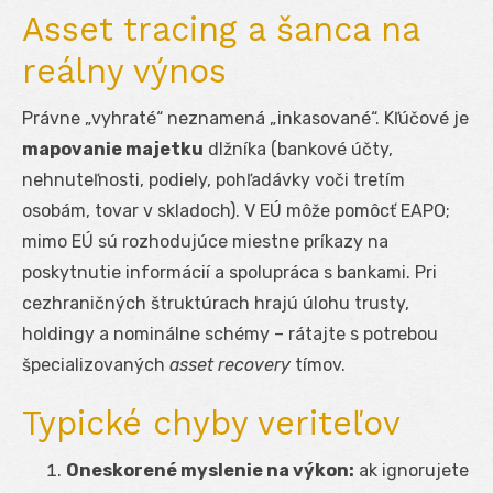
Asset tracing a šanca na
reálny výnos
Právne „vyhraté“ neznamená „inkasované“. Kľúčové je
mapovanie majetku
dlžníka (bankové účty,
nehnuteľnosti, podiely, pohľadávky voči tretím
osobám, tovar v skladoch). V EÚ môže pomôcť EAPO;
mimo EÚ sú rozhodujúce miestne príkazy na
poskytnutie informácií a spolupráca s bankami. Pri
cezhraničných štruktúrach hrajú úlohu trusty,
holdingy a nominálne schémy – rátajte s potrebou
špecializovaných
asset recovery
tímov.
Typické chyby veriteľov
Oneskorené myslenie na výkon:
ak ignorujete