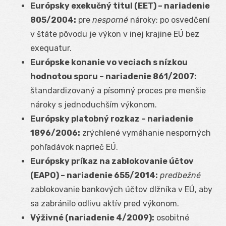
Európsky exekučný titul (EET) – nariadenie
805/2004:
pre
nesporné
nároky; po osvedčení
v štáte pôvodu je výkon v inej krajine EÚ bez
exequatur.
Európske konanie vo veciach s nízkou
hodnotou sporu – nariadenie 861/2007:
štandardizovaný a písomný proces pre menšie
nároky s jednoduchším výkonom.
Európsky platobný rozkaz – nariadenie
1896/2006:
zrýchlené vymáhanie nesporných
pohľadávok naprieč EÚ.
Európsky príkaz na zablokovanie účtov
(EAPO) – nariadenie 655/2014:
predbežné
zablokovanie bankových účtov dlžníka v EÚ, aby
sa zabránilo odlivu aktív pred výkonom.
Výživné (nariadenie 4/2009):
osobitné