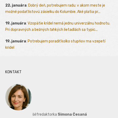
22. januára
:
Dobrý deň, potrebujem radu: v akom meste je
možné podať listovú zásielku do Kolumbie. Aké platia pr...
19. januára
:
Vzopätie krídel nemá jednu univerzálnu hodnotu.
Pri dopravných a bežných ľahkých lietadlách sa typic...
19. januára
:
Potrebujem poradiť kolko stupňov ma vzepetí
kridel
KONTAKT
šéfredaktorka
Simona Česaná