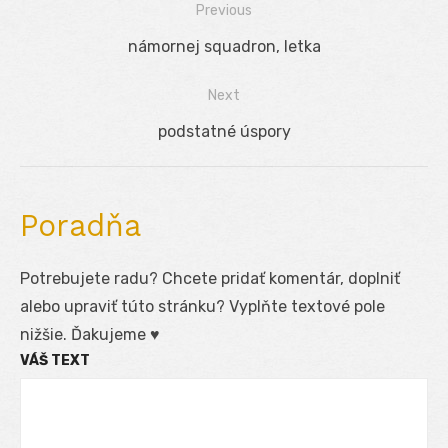
Previous
Navigácia
Previous
námornej squadron, letka
v
post:
Next
článku
Next
podstatné úspory
post:
Poradňa
Potrebujete radu? Chcete pridať komentár, doplniť
alebo upraviť túto stránku? Vyplňte textové pole
nižšie. Ďakujeme ♥
VÁŠ TEXT