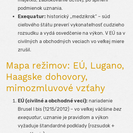
podmienok uznania.
Exequatur:
historický „medzikrok“ – súd
cieľového štátu preverí vykonateľnosť cudzieho
rozsudku a vydá osvedčenie na výkon. V EÚ sa v
civilných a obchodných veciach vo veľkej miere
zrušil.
Mapa režimov: EÚ, Lugano,
Haagske dohovory,
mimozmluvové vzťahy
EÚ (civilné a obchodné veci):
nariadenie
Brusel I bis (1215/2012) – vo veľkej väčšine
bez
exequatur
, uznanie je pravidlom a výkon
vyžaduje štandardné podklady (rozsudok +