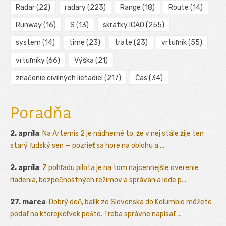
Radar
(22)
radary
(223)
Range
(18)
Route
(14)
Runway
(16)
S
(13)
skratky ICAO
(255)
system
(14)
time
(23)
trate
(23)
vrtuľník
(55)
vrtuľníky
(66)
Výška
(21)
značenie civilných lietadiel
(217)
Čas
(34)
Poradňa
2. apríla
:
Na Artemis 2 je nádherné to, že v nej stále žije ten
starý ľudský sen — pozrieť sa hore na oblohu a ...
2. apríla
:
Z pohľadu pilota je na tom najcennejšie overenie
riadenia, bezpečnostných režimov a správania lode p...
27. marca
:
Dobrý deň, balík zo Slovenska do Kolumbie môžete
podať na ktorejkoľvek pošte. Treba správne napísať ...