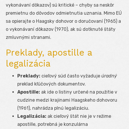
vykonávaní dôkazov) sú kritické – chyby sa neskôr
premietnu do dôvodov odmietnutia uznania. Mimo EÚ
sa opierajte o Haagsky dohovor o doručovaní (1965) a
o vykonávaní dôkazov (1970), ak sú dotknuté štáty
zmluvnými stranami.
Preklady, apostille a
legalizácia
Preklady:
cieľový súd často vyžaduje
úradný
preklad kľúčových dokumentov.
Apostille:
ak ide o listiny určené na použitie v
cudzine medzi krajinami Haagskeho dohovoru
(1961), nahrádza plnú legalizáciu.
Legalizácia:
ak cieľový štát nie je v režime
apostille, potrebná je konzulárna