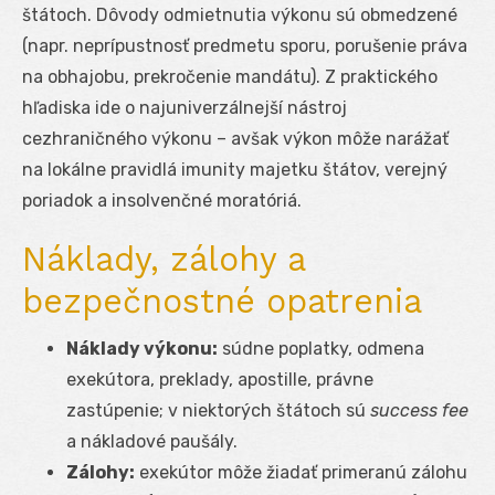
štátoch. Dôvody odmietnutia výkonu sú obmedzené
(napr. neprípustnosť predmetu sporu, porušenie práva
na obhajobu, prekročenie mandátu). Z praktického
hľadiska ide o najuniverzálnejší nástroj
cezhraničného výkonu – avšak výkon môže narážať
na lokálne pravidlá imunity majetku štátov, verejný
poriadok a insolvenčné moratóriá.
Náklady, zálohy a
bezpečnostné opatrenia
Náklady výkonu:
súdne poplatky, odmena
exekútora, preklady, apostille, právne
zastúpenie; v niektorých štátoch sú
success fee
a nákladové paušály.
Zálohy:
exekútor môže žiadať primeranú zálohu