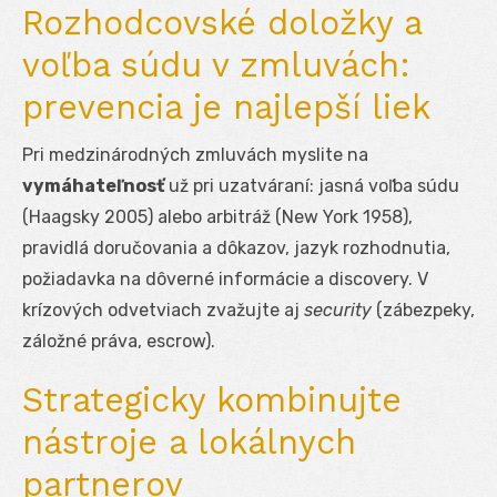
Rozhodcovské doložky a
voľba súdu v zmluvách:
prevencia je najlepší liek
Pri medzinárodných zmluvách myslite na
vymáhateľnosť
už pri uzatváraní: jasná voľba súdu
(Haagsky 2005) alebo arbitráž (New York 1958),
pravidlá doručovania a dôkazov, jazyk rozhodnutia,
požiadavka na dôverné informácie a discovery. V
krízových odvetviach zvažujte aj
security
(zábezpeky,
záložné práva, escrow).
Strategicky kombinujte
nástroje a lokálnych
partnerov