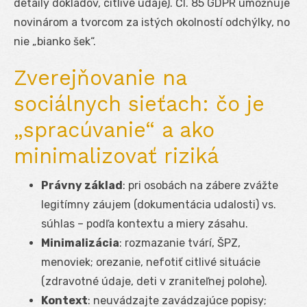
detaily dokladov, citlivé údaje). Čl. 85 GDPR umožňuje
novinárom a tvorcom za istých okolností odchýlky, no
nie „bianko šek“.
Zverejňovanie na
sociálnych sieťach: čo je
„spracúvanie“ a ako
minimalizovať riziká
Právny základ
: pri osobách na zábere zvážte
legitímny záujem (dokumentácia udalosti) vs.
súhlas – podľa kontextu a miery zásahu.
Minimalizácia
: rozmazanie tvárí, ŠPZ,
menoviek; orezanie, nefotiť citlivé situácie
(zdravotné údaje, deti v zraniteľnej polohe).
Kontext
: neuvádzajte zavádzajúce popisy;