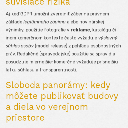
súvisiace riziká
Aj keď GDPR umožní zverejniť záber na právnom
základe
legitímneho záujmu
alebo novinárskej
výnimky, použitie fotografie v
reklame
, katalógu či
inom komerčnom kontexte často vyžaduje
výslovný
súhlas osoby
(model release) z pohľadu osobnostných
práv. Redakčné (spravodajské) použitie sa spravidla
posudzuje miernejšie; komerčné vyžaduje prísnejšiu
latku súhlasu a transparentnosti.
Sloboda panorámy: kedy
môžete publikovať budovy
a diela vo verejnom
priestore