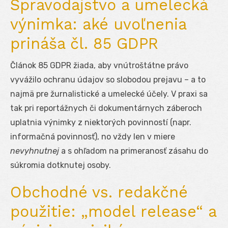
Spravodajstvo a umelecká
výnimka: aké uvoľnenia
prináša čl. 85 GDPR
Článok 85 GDPR žiada, aby vnútroštátne právo
vyvážilo ochranu údajov so slobodou prejavu – a to
najmä pre žurnalistické a umelecké účely. V praxi sa
tak pri reportážnych či dokumentárnych záberoch
uplatnia výnimky z niektorých povinností (napr.
informačná povinnosť), no vždy len v miere
nevyhnutnej
a s ohľadom na primeranosť zásahu do
súkromia dotknutej osoby.
Obchodné vs. redakčné
použitie: „model release“ a