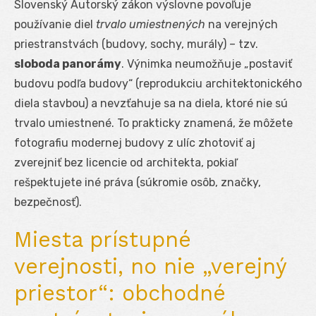
Slovenský Autorský zákon výslovne povoľuje
používanie diel
trvalo umiestnených
na verejných
priestranstvách (budovy, sochy, murály) – tzv.
sloboda panorámy
. Výnimka neumožňuje „postaviť
budovu podľa budovy“ (reprodukciu architektonického
diela stavbou) a nevzťahuje sa na diela, ktoré nie sú
trvalo umiestnené. To prakticky znamená, že môžete
fotografiu modernej budovy z ulíc zhotoviť aj
zverejniť bez licencie od architekta, pokiaľ
rešpektujete iné práva (súkromie osôb, značky,
bezpečnosť).
Miesta prístupné
verejnosti, no nie „verejný
priestor“: obchodné