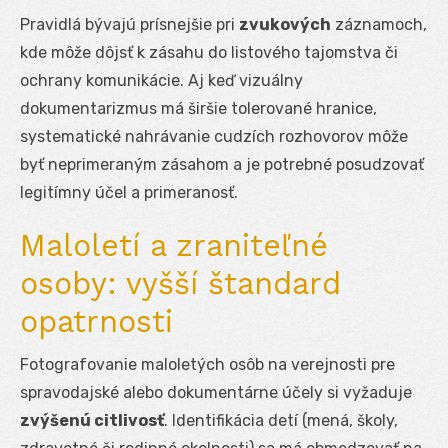
Pravidlá bývajú prísnejšie pri
zvukových
záznamoch,
kde môže dôjsť k zásahu do listového tajomstva či
ochrany komunikácie. Aj keď vizuálny
dokumentarizmus má širšie tolerované hranice,
systematické nahrávanie cudzích rozhovorov môže
byť neprimeraným zásahom a je potrebné posudzovať
legitímny účel a primeranosť.
Maloletí a zraniteľné
osoby: vyšší štandard
opatrnosti
Fotografovanie maloletých osôb na verejnosti pre
spravodajské alebo dokumentárne účely si vyžaduje
zvýšenú citlivosť
. Identifikácia detí (mená, školy,