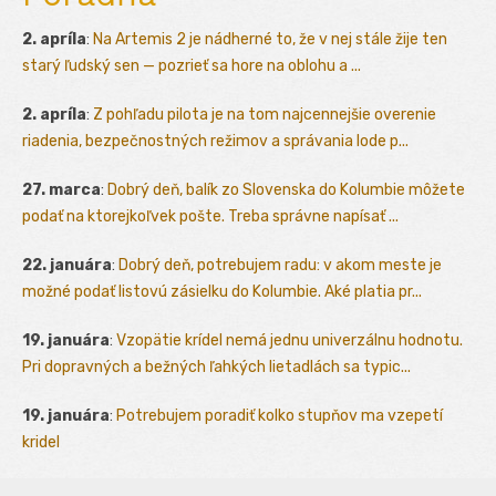
2. apríla
:
Na Artemis 2 je nádherné to, že v nej stále žije ten
starý ľudský sen — pozrieť sa hore na oblohu a ...
2. apríla
:
Z pohľadu pilota je na tom najcennejšie overenie
riadenia, bezpečnostných režimov a správania lode p...
27. marca
:
Dobrý deň, balík zo Slovenska do Kolumbie môžete
podať na ktorejkoľvek pošte. Treba správne napísať ...
22. januára
:
Dobrý deň, potrebujem radu: v akom meste je
možné podať listovú zásielku do Kolumbie. Aké platia pr...
19. januára
:
Vzopätie krídel nemá jednu univerzálnu hodnotu.
Pri dopravných a bežných ľahkých lietadlách sa typic...
19. januára
:
Potrebujem poradiť kolko stupňov ma vzepetí
kridel