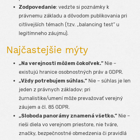
Zodpovedanie
: vedzte si poznámky k
právnemu základu a dôvodom publikovania pri
citlivejších témach (tzv. „balancing test“ u
legitímneho záujmu).
Najčastejšie mýty
„Na verejnosti môžem čokoľvek.“
Nie –
existujú hranice osobnostných práv a GDPR.
„Vždy potrebujem súhlas.“
Nie – súhlas je len
jeden z právnych základov; pri
žurnalistike/umení môže prevažovať verejný
záujem a čl. 85 GDPR.
„Sloboda panorámy znamená všetko.“
Nie –
rieši diela vo verejnom priestore, nie tváre,
značky, bezpečnostné obmedzenia či pravidlá