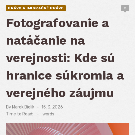
PRÁVO A IMIGRAČNÉ PRÁVO
0
Fotografovanie a
natáčanie na
verejnosti: Kde sú
hranice súkromia a
verejného záujmu
By
Marek Bielik
Posted
15. 3. 2026
on
Time to Read:
-
words