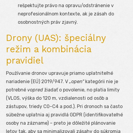
rešpektujte právo na opravu/odstránenie v
neprofesionálnom kontexte, ak je zásah do
osobnostných práv zjavný.
Drony (UAS): špeciálny
režim a kombinácia
pravidiel
Používanie dronov upravuje priamo uplatniteľné
nariadenie (EÚ) 2019/947. V
„open“
kategórii nie je
potrebné
vopred
žiadať o povolenie, no platia limity
(VLOS, výška do 120 m, vzdialenosti od osôb a
zástupov, triedy C0–C4 a pod.). Pri dronoch sa často
súbežne uplatnia aj pravidlá GDPR (identifikovateľné
osoby na zázname) – preto je dôležité plánovanie
letov tak, aby sa minimalizovali zásahy do súkromia