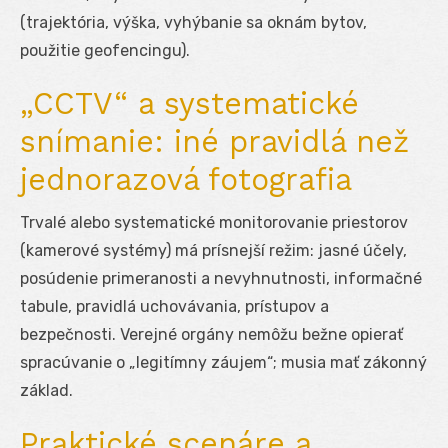
(trajektória, výška, vyhýbanie sa oknám bytov,
použitie geofencingu).
„CCTV“ a systematické
snímanie: iné pravidlá než
jednorazová fotografia
Trvalé alebo systematické monitorovanie priestorov
(kamerové systémy) má prísnejší režim: jasné účely,
posúdenie primeranosti a nevyhnutnosti, informačné
tabule, pravidlá uchovávania, prístupov a
bezpečnosti. Verejné orgány nemôžu bežne opierať
spracúvanie o „legitímny záujem“; musia mať zákonný
základ.
Praktické scenáre a