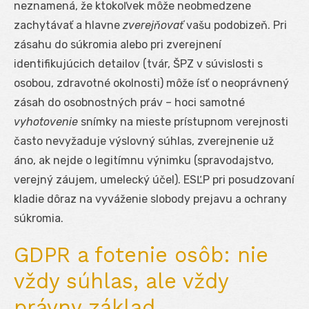
neznamená, že ktokoľvek môže neobmedzene
zachytávať a hlavne
zverejňovať
vašu podobizeň. Pri
zásahu do súkromia alebo pri zverejnení
identifikujúcich detailov (tvár, ŠPZ v súvislosti s
osobou, zdravotné okolnosti) môže ísť o neoprávnený
zásah do osobnostných práv – hoci samotné
vyhotovenie
snímky na mieste prístupnom verejnosti
často nevyžaduje výslovný súhlas, zverejnenie už
áno, ak nejde o legitímnu výnimku (spravodajstvo,
verejný záujem, umelecký účel). ESĽP pri posudzovaní
kladie dôraz na vyváženie slobody prejavu a ochrany
súkromia.
GDPR a fotenie osôb: nie
vždy súhlas, ale vždy
právny základ