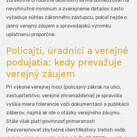
zdravotné či rodinné okolnosti) sa má obmedzovať na
nevyhnutné minimum a zverejnenie detailov často
vyžaduje súhlas zákonného zástupcu, pokiaľ nejde o
jasný
verejný záujem
a spravodajskú výnimku
uplatnenú proporčne.
Policajti, úradníci a verejné
podujatia: kedy prevažuje
verejný záujem
Pri výkone verejnej moci (policajný zákrok na ulici,
zastupiteľstvo, verejné zhromaždenie) je spravidla
vyššia miera tolerancie voči dokumentácii a publikácii
záberov, najmä ak ide o otázky verejného záujmu.
Stále však platí povinnosť primeranosti
(nezverejňovať zbytočné identifikátory tretích osôb,