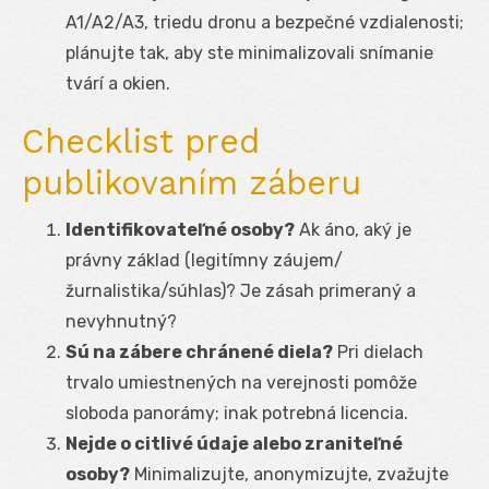
A1/A2/A3, triedu dronu a bezpečné vzdialenosti;
plánujte tak, aby ste minimalizovali snímanie
tvárí a okien.
Checklist pred
publikovaním záberu
Identifikovateľné osoby?
Ak áno, aký je
právny základ (legitímny záujem/
žurnalistika/súhlas)? Je zásah primeraný a
nevyhnutný?
Sú na zábere chránené diela?
Pri dielach
trvalo umiestnených na verejnosti pomôže
sloboda panorámy; inak potrebná licencia.
Nejde o citlivé údaje alebo zraniteľné
osoby?
Minimalizujte, anonymizujte, zvažujte