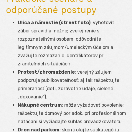
odporúčané postupy
Ulica a námestie (street foto)
: vyhotoviť
záber spravidla možno; zverejnenie s
rozpoznateľnými osobami odôvodnite
legitímnym záujmom/umeleckým účelom a
zvažujte rozmazanie identifikátorov pri
zraniteľných situáciách.
Protest/zhromaždenie
: verejný záujem
podporuje publikovateľnosť; aj tak rešpektujte
primeranosť (deti, zdravotné údaje, cielené
„doxovanie“).
Nákupné centrum
: môže vyžadovať povolenie;
rešpektujte domový poriadok, pri profesionálnom
natáčaní si vyžiadajte súhlas prevádzkovateľa.
Dron nad parkom
: skontrolujte subkategóriu