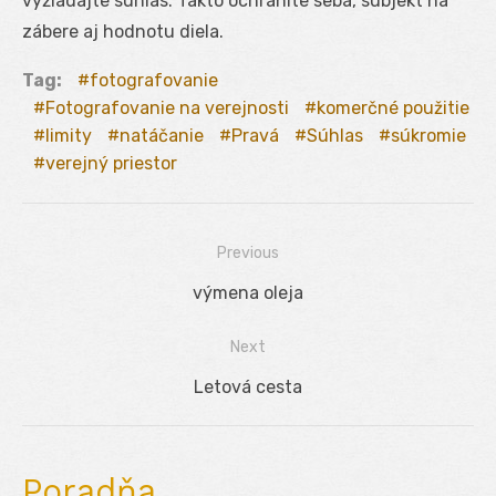
vyžiadajte súhlas. Takto ochránite seba, subjekt na
zábere aj hodnotu diela.
Tag:
fotografovanie
Fotografovanie na verejnosti
komerčné použitie
limity
natáčanie
Pravá
Súhlas
súkromie
verejný priestor
Previous
Navigácia
Previous
výmena oleja
v
post:
Next
článku
Next
Letová cesta
post:
Poradňa