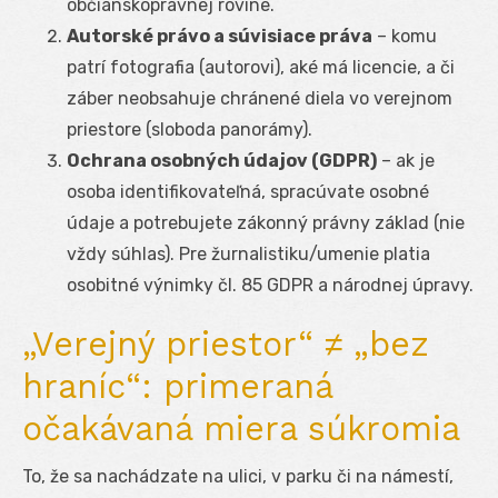
občianskoprávnej rovine.
Autorské právo a súvisiace práva
– komu
patrí fotografia (autorovi), aké má licencie, a či
záber neobsahuje chránené diela vo verejnom
priestore (sloboda panorámy).
Ochrana osobných údajov (GDPR)
– ak je
osoba identifikovateľná, spracúvate osobné
údaje a potrebujete zákonný právny základ (nie
vždy súhlas). Pre žurnalistiku/umenie platia
osobitné výnimky čl. 85 GDPR a národnej úpravy.
„Verejný priestor“ ≠ „bez
hraníc“: primeraná
očakávaná miera súkromia
To, že sa nachádzate na ulici, v parku či na námestí,