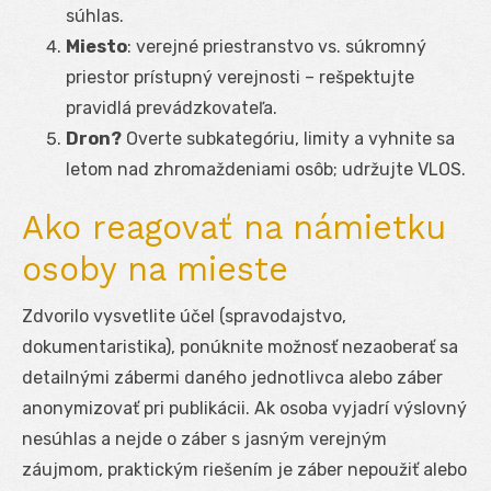
súhlas.
Miesto
: verejné priestranstvo vs. súkromný
priestor prístupný verejnosti – rešpektujte
pravidlá prevádzkovateľa.
Dron?
Overte subkategóriu, limity a vyhnite sa
letom nad zhromaždeniami osôb; udržujte VLOS.
Ako reagovať na námietku
osoby na mieste
Zdvorilo vysvetlite účel (spravodajstvo,
dokumentaristika), ponúknite možnosť nezaoberať sa
detailnými zábermi daného jednotlivca alebo záber
anonymizovať pri publikácii. Ak osoba vyjadrí výslovný
nesúhlas a nejde o záber s jasným verejným
záujmom, praktickým riešením je záber nepoužiť alebo