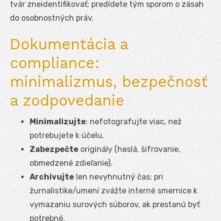
tvár zneidentifikovať; predídete tým sporom o zásah
do osobnostných práv.
Dokumentácia a
compliance:
minimalizmus, bezpečnosť
a zodpovedanie
Minimalizujte
: nefotografujte viac, než
potrebujete k účelu.
Zabezpečte
originály (heslá, šifrovanie,
obmedzené zdieľanie).
Archivujte
len nevyhnutný čas; pri
žurnalistike/umení zvážte interné smernice k
vymazaniu surových súborov, ak prestanú byť
potrebné.