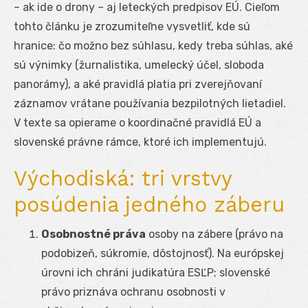
– ak ide o drony – aj leteckých predpisov EÚ. Cieľom
tohto článku je zrozumiteľne vysvetliť, kde sú
hranice: čo možno bez súhlasu, kedy treba súhlas, aké
sú výnimky (žurnalistika, umelecký účel, sloboda
panorámy), a aké pravidlá platia pri zverejňovaní
záznamov vrátane používania bezpilotných lietadiel.
V texte sa opierame o koordinačné pravidlá EÚ a
slovenské právne rámce, ktoré ich implementujú.
Východiská: tri vrstvy
posúdenia jedného záberu
Osobnostné práva
osoby na zábere (právo na
podobizeň, súkromie, dôstojnosť). Na európskej
úrovni ich chráni judikatúra ESĽP; slovenské
právo priznáva ochranu osobnosti v