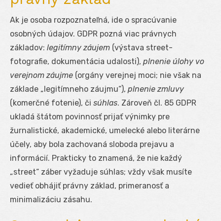
Ak je osoba rozpoznateľná, ide o spracúvanie
osobných údajov. GDPR pozná viac právnych
základov:
legitímny záujem
(výstava street-
fotografie, dokumentácia udalosti),
plnenie úlohy vo
verejnom záujme
(orgány verejnej moci; nie však na
základe „legitímneho záujmu“),
plnenie zmluvy
(komerčné fotenie), či
súhlas
. Zároveň čl. 85 GDPR
ukladá štátom povinnosť prijať výnimky pre
žurnalistické, akademické, umelecké alebo literárne
účely, aby bola zachovaná sloboda prejavu a
informácií. Prakticky to znamená, že nie každý
„street“ záber vyžaduje súhlas; vždy však musíte
vedieť obhájiť právny základ, primeranosť a
minimalizáciu zásahu.