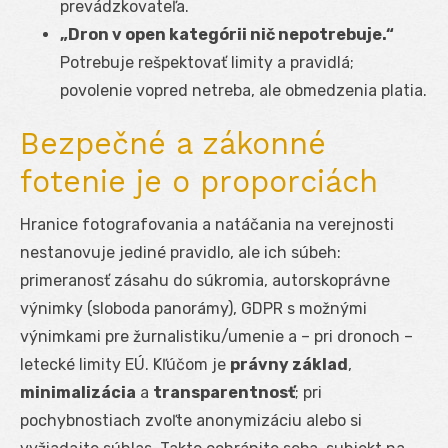
prevádzkovateľa.
„Dron v open kategórii nič nepotrebuje.“
Potrebuje rešpektovať limity a pravidlá;
povolenie vopred netreba, ale obmedzenia platia.
Bezpečné a zákonné
fotenie je o proporciách
Hranice fotografovania a natáčania na verejnosti
nestanovuje jediné pravidlo, ale ich súbeh:
primeranosť zásahu do súkromia, autorskoprávne
výnimky (sloboda panorámy), GDPR s možnými
výnimkami pre žurnalistiku/umenie a – pri dronoch –
letecké limity EÚ. Kľúčom je
právny základ
,
minimalizácia
a
transparentnosť
; pri
pochybnostiach zvoľte anonymizáciu alebo si