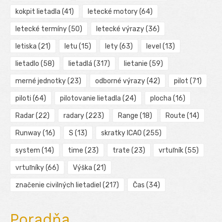
kokpit lietadla
(41)
letecké motory
(64)
letecké termíny
(50)
letecké výrazy
(36)
letiska
(21)
letu
(15)
lety
(63)
level
(13)
lietadlo
(58)
lietadlá
(317)
lietanie
(59)
merné jednotky
(23)
odborné výrazy
(42)
pilot
(71)
piloti
(64)
pilotovanie lietadla
(24)
plocha
(16)
Radar
(22)
radary
(223)
Range
(18)
Route
(14)
Runway
(16)
S
(13)
skratky ICAO
(255)
system
(14)
time
(23)
trate
(23)
vrtuľník
(55)
vrtuľníky
(66)
Výška
(21)
značenie civilných lietadiel
(217)
Čas
(34)
Poradňa