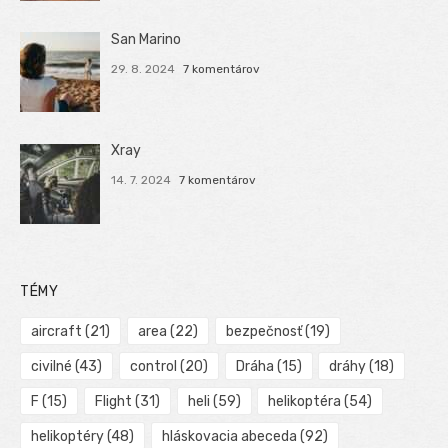
San Marino
29. 8. 2024
7 komentárov
Xray
14. 7. 2024
7 komentárov
TÉMY
aircraft
(21)
area
(22)
bezpečnosť
(19)
civilné
(43)
control
(20)
Dráha
(15)
dráhy
(18)
F
(15)
Flight
(31)
heli
(59)
helikoptéra
(54)
helikoptéry
(48)
hláskovacia abeceda
(92)