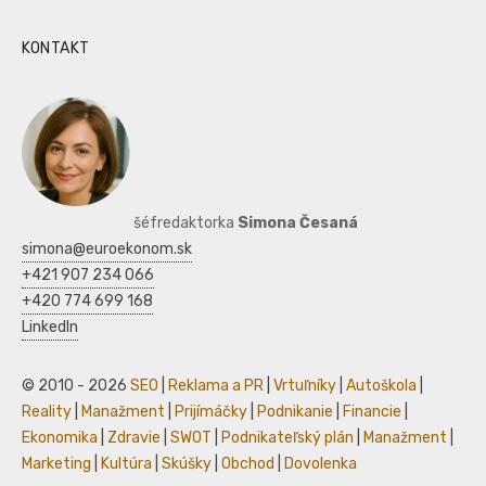
KONTAKT
šéfredaktorka
Simona Česaná
simona@euroekonom.sk
+421 907 234 066
+420 774 699 168
LinkedIn
© 2010 - 2026
SEO
|
Reklama a PR
|
Vrtuľníky
|
Autoškola
|
Reality
|
Manažment
|
Prijímáčky
|
Podnikanie
|
Financie
|
Ekonomika
|
Zdravie
|
SWOT
|
Podnikateľský plán
|
Manažment
|
Marketing
|
Kultúra
|
Skúšky
|
Obchod
|
Dovolenka