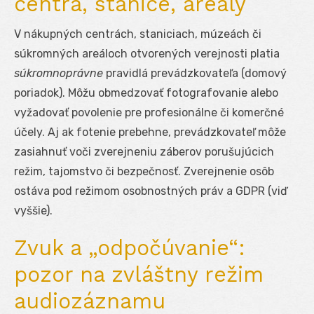
centrá, stanice, areály
V nákupných centrách, staniciach, múzeách či
súkromných areáloch otvorených verejnosti platia
súkromnoprávne
pravidlá prevádzkovateľa (domový
poriadok). Môžu obmedzovať fotografovanie alebo
vyžadovať povolenie pre profesionálne či komerčné
účely. Aj ak fotenie prebehne, prevádzkovateľ môže
zasiahnuť voči zverejneniu záberov porušujúcich
režim, tajomstvo či bezpečnosť. Zverejnenie osôb
ostáva pod režimom osobnostných práv a GDPR (viď
vyššie).
Zvuk a „odpočúvanie“:
pozor na zvláštny režim
audiozáznamu