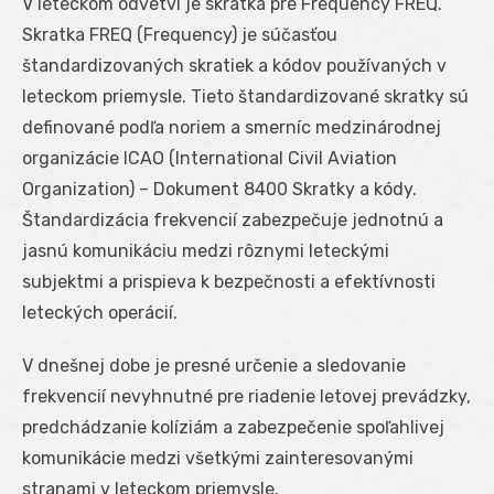
V leteckom odvetví je skratka pre Frequency FREQ.
Skratka FREQ (Frequency) je súčasťou
štandardizovaných skratiek a kódov používaných v
leteckom priemysle. Tieto štandardizované skratky sú
definované podľa noriem a smerníc medzinárodnej
organizácie ICAO (International Civil Aviation
Organization) – Dokument 8400 Skratky a kódy.
Štandardizácia frekvencií zabezpečuje jednotnú a
jasnú komunikáciu medzi rôznymi leteckými
subjektmi a prispieva k bezpečnosti a efektívnosti
leteckých operácií.
V dnešnej dobe je presné určenie a sledovanie
frekvencií nevyhnutné pre riadenie letovej prevádzky,
predchádzanie kolíziám a zabezpečenie spoľahlivej
komunikácie medzi všetkými zainteresovanými
stranami v leteckom priemysle.