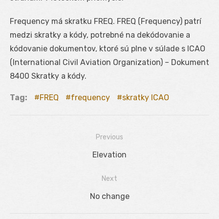
Frequency má skratku FREQ. FREQ (Frequency) patrí
medzi skratky a kódy, potrebné na dekódovanie a
kódovanie dokumentov, ktoré sú plne v súlade s ICAO
(International Civil Aviation Organization) – Dokument
8400 Skratky a kódy.
Tag:
FREQ
frequency
skratky ICAO
Previous
Navigácia
Previous
Elevation
v
post:
Next
článku
Next
No change
post: