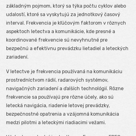
základným pojmom, ktorý sa týka počtu cyklov alebo
udalostí, ktoré sa vyskytujú za jednotkový časový
interval. Frekvencia je kľúčovým faktorom v rôznych
aspektoch letectva a komunikácie, kde presné a
koordinované frekvencie sú nevyhnutné pre
bezpečnú a efektívnu prevádzku lietadiel a leteckých
zariadení.
V letectve je frekvencia používaná na komunikáciu
prostredníctvom rádií, radarových systémov,
navigačných zariadení a ďalších technológií. Rôzne
frekvencie sa používajú pre rôzne účely, ako sú
letecká navigácia, riadenie letovej prevádzky,
bezpečnostné opatrenia a vzájomná komunikácia
medzi pilotmi a leteckými riadiacimi vežami.