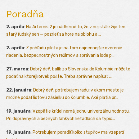
Poradňa
2. apríla
:
Na Artemis 2 je nádherné to, že v nej stále žije ten
starý ľudský sen — pozrieť sa hore na oblohu a ...
2. apríla
:
Z pohľadu pilota je na tom najcennejšie overenie
riadenia, bezpečnostných režimov a správania lode p...
27. marca
:
Dobrý deň, balík zo Slovenska do Kolumbie môžete
podať na ktorejkoľvek pošte. Treba správne napísať ...
22. januára
:
Dobrý deň, potrebujem radu: v akom meste je
možné podať listovú zásielku do Kolumbie. Aké platia pr...
19. januára
:
Vzopätie krídel nemá jednu univerzálnu hodnotu.
Pri dopravných a bežných ľahkých lietadlách sa typic...
19. januára
:
Potrebujem poradiť kolko stupňov ma vzepetí