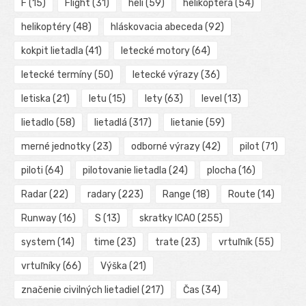
F
(15)
Flight
(31)
heli
(59)
helikoptéra
(54)
helikoptéry
(48)
hláskovacia abeceda
(92)
kokpit lietadla
(41)
letecké motory
(64)
letecké termíny
(50)
letecké výrazy
(36)
letiska
(21)
letu
(15)
lety
(63)
level
(13)
lietadlo
(58)
lietadlá
(317)
lietanie
(59)
merné jednotky
(23)
odborné výrazy
(42)
pilot
(71)
piloti
(64)
pilotovanie lietadla
(24)
plocha
(16)
Radar
(22)
radary
(223)
Range
(18)
Route
(14)
Runway
(16)
S
(13)
skratky ICAO
(255)
system
(14)
time
(23)
trate
(23)
vrtuľník
(55)
vrtuľníky
(66)
Výška
(21)
značenie civilných lietadiel
(217)
Čas
(34)