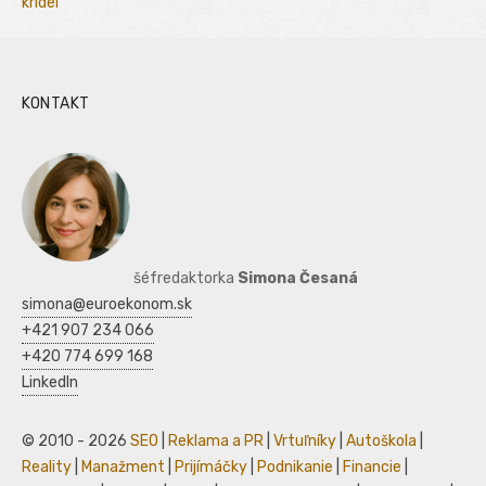
kridel
KONTAKT
šéfredaktorka
Simona Česaná
simona@euroekonom.sk
+421 907 234 066
+420 774 699 168
LinkedIn
© 2010 - 2026
SEO
|
Reklama a PR
|
Vrtuľníky
|
Autoškola
|
Reality
|
Manažment
|
Prijímáčky
|
Podnikanie
|
Financie
|