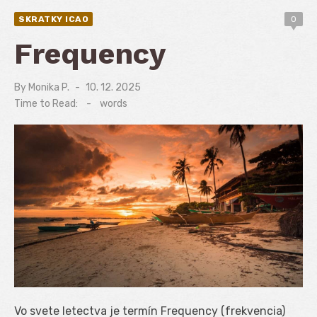
SKRATKY ICAO
0
Frequency
By
Monika P.
Posted
10. 12. 2025
on
Time to Read:
-
words
Vo svete letectva je termín Frequency (frekvencia)