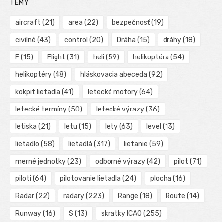
TÉMY
aircraft
(21)
area
(22)
bezpečnosť
(19)
civilné
(43)
control
(20)
Dráha
(15)
dráhy
(18)
F
(15)
Flight
(31)
heli
(59)
helikoptéra
(54)
helikoptéry
(48)
hláskovacia abeceda
(92)
kokpit lietadla
(41)
letecké motory
(64)
letecké termíny
(50)
letecké výrazy
(36)
letiska
(21)
letu
(15)
lety
(63)
level
(13)
lietadlo
(58)
lietadlá
(317)
lietanie
(59)
merné jednotky
(23)
odborné výrazy
(42)
pilot
(71)
piloti
(64)
pilotovanie lietadla
(24)
plocha
(16)
Radar
(22)
radary
(223)
Range
(18)
Route
(14)
Runway
(16)
S
(13)
skratky ICAO
(255)