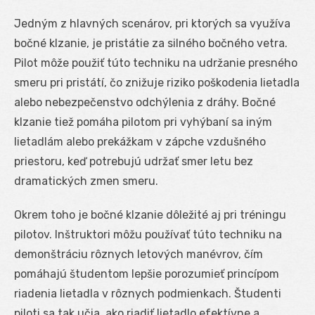
Jedným z hlavných scenárov, pri ktorých sa využíva
bočné klzanie, je pristátie za silného bočného vetra.
Pilot môže použiť túto techniku na udržanie presného
smeru pri pristátí, čo znižuje riziko poškodenia lietadla
alebo nebezpečenstvo odchýlenia z dráhy. Bočné
klzanie tiež pomáha pilotom pri vyhýbaní sa iným
lietadlám alebo prekážkam v zápche vzdušného
priestoru, keď potrebujú udržať smer letu bez
dramatických zmen smeru.
Okrem toho je bočné klzanie dôležité aj pri tréningu
pilotov. Inštruktori môžu používať túto techniku na
demonštráciu rôznych letových manévrov, čím
pomáhajú študentom lepšie porozumieť princípom
riadenia lietadla v rôznych podmienkach. Študenti
piloti sa tak učia, ako riadiť lietadlo efektívne a