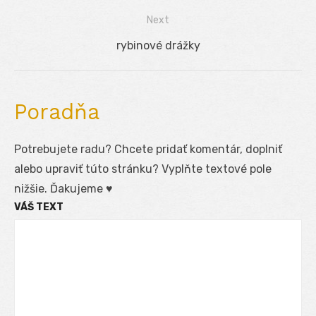
v
post:
Next
článku
Next
rybinové drážky
post:
Poradňa
Potrebujete radu? Chcete pridať komentár, doplniť
alebo upraviť túto stránku? Vyplňte textové pole
nižšie. Ďakujeme ♥
VÁŠ TEXT