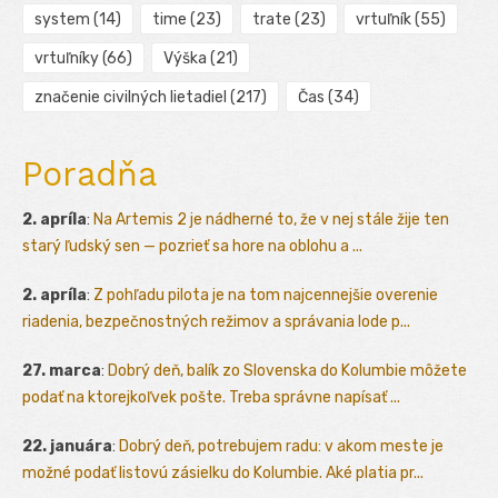
system
(14)
time
(23)
trate
(23)
vrtuľník
(55)
vrtuľníky
(66)
Výška
(21)
značenie civilných lietadiel
(217)
Čas
(34)
Poradňa
2. apríla
:
Na Artemis 2 je nádherné to, že v nej stále žije ten
starý ľudský sen — pozrieť sa hore na oblohu a ...
2. apríla
:
Z pohľadu pilota je na tom najcennejšie overenie
riadenia, bezpečnostných režimov a správania lode p...
27. marca
:
Dobrý deň, balík zo Slovenska do Kolumbie môžete
podať na ktorejkoľvek pošte. Treba správne napísať ...
22. januára
:
Dobrý deň, potrebujem radu: v akom meste je
možné podať listovú zásielku do Kolumbie. Aké platia pr...