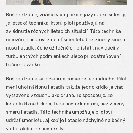
Bočné klzanie, známe v anglickom jazyku ako sideslip,
je letecká technika, ktorú piloti používajú na
zvládnutie rôznych lietacích situácií. Táto technika
umožňuje pilotovi zmeniť smer letu bez zmeny smeru
nosu lietadla, čo je užitočné pri pristátí, navigácii v
turbulentných podmienkach alebo pri odstraňovaní
bočného vánku.
Bočné klzanie sa dosahuje pomerne jednoducho. Pilot
mení uhol náklonu lietadla tak, že jedno krídlo je viac
vystavené vzduchu ako druhé. To spôsobuje, že
lietadlo klzne bokom, teda bočne kmerom, bez zmeny
smeru lietadla. Táto technika umožňuje pilotovi
udržať smer letu, aj keď je lietadlo náchylné na bočný
vietor alebo iné bočné síly.