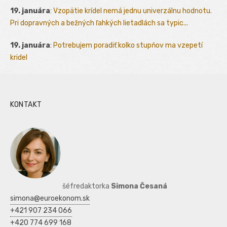
19. januára
:
Vzopätie krídel nemá jednu univerzálnu hodnotu.
Pri dopravných a bežných ľahkých lietadlách sa typic...
19. januára
:
Potrebujem poradiť kolko stupňov ma vzepetí
kridel
KONTAKT
šéfredaktorka
Simona Česaná
simona@euroekonom.sk
+421 907 234 066
+420 774 699 168