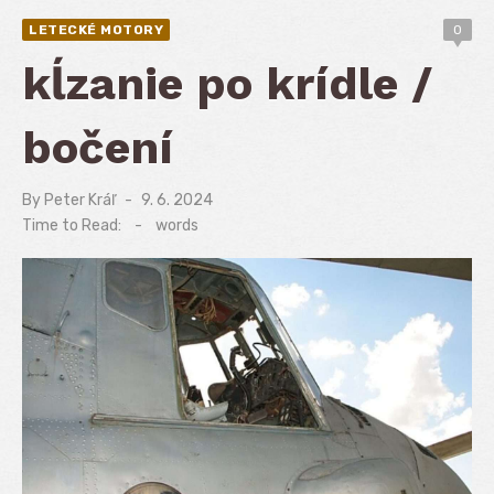
LETECKÉ MOTORY
0
kĺzanie po krídle /
bočení
By
Peter Kráľ
Posted
9. 6. 2024
on
Time to Read:
-
words