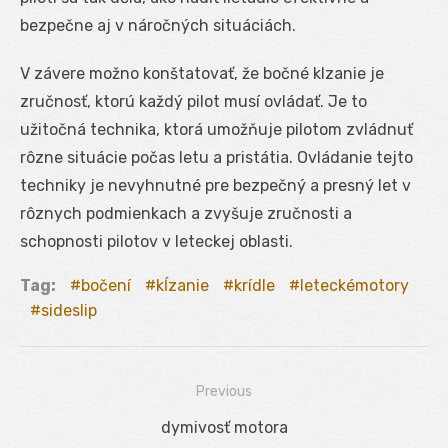
bezpečne aj v náročných situáciách.
V závere možno konštatovať, že bočné klzanie je
zručnosť, ktorú každý pilot musí ovládať. Je to
užitočná technika, ktorá umožňuje pilotom zvládnuť
rôzne situácie počas letu a pristátia. Ovládanie tejto
techniky je nevyhnutné pre bezpečný a presný let v
rôznych podmienkach a zvyšuje zručnosti a
schopnosti pilotov v leteckej oblasti.
Tag:
bočení
kĺzanie
krídle
leteckémotory
sideslip
Previous
Navigácia
Previous
dymivosť motora