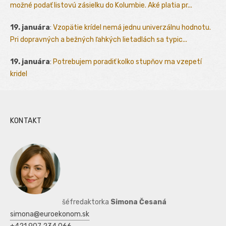
možné podať listovú zásielku do Kolumbie. Aké platia pr...
19. januára
:
Vzopätie krídel nemá jednu univerzálnu hodnotu.
Pri dopravných a bežných ľahkých lietadlách sa typic...
19. januára
:
Potrebujem poradiť kolko stupňov ma vzepetí
kridel
KONTAKT
šéfredaktorka
Simona Česaná
simona@euroekonom.sk