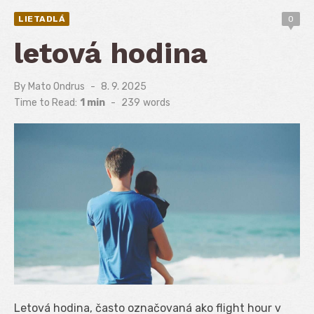
LIETADLÁ
0
letová hodina
By
Mato Ondrus
Posted
8. 9. 2025
on
Time to Read:
1 min
-
239
words
Letová hodina, často označovaná ako flight hour v