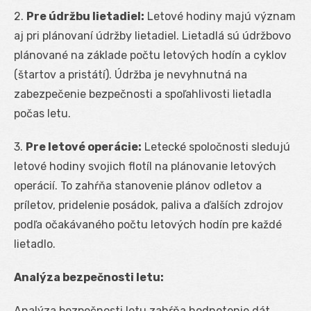
2.
Pre údržbu lietadiel:
Letové hodiny majú význam
aj pri plánovaní údržby lietadiel. Lietadlá sú údržbovo
plánované na základe počtu letových hodín a cyklov
(štartov a pristátí). Údržba je nevyhnutná na
zabezpečenie bezpečnosti a spoľahlivosti lietadla
počas letu.
3.
Pre letové operácie:
Letecké spoločnosti sledujú
letové hodiny svojich flotíl na plánovanie letových
operácií. To zahŕňa stanovenie plánov odletov a
príletov, pridelenie posádok, paliva a ďalších zdrojov
podľa očakávaného počtu letových hodín pre každé
lietadlo.
Analýza bezpečnosti letu:
Analýza bezpečnosti letu zahŕňa hodnotenie dát