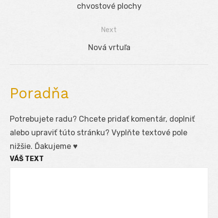
Navigácia
Previous
chvostové plochy
v
post:
Next
článku
Next
Nová vrtuľa
post:
Poradňa
Potrebujete radu? Chcete pridať komentár, doplniť
alebo upraviť túto stránku? Vyplňte textové pole
nižšie. Ďakujeme ♥
VÁŠ TEXT