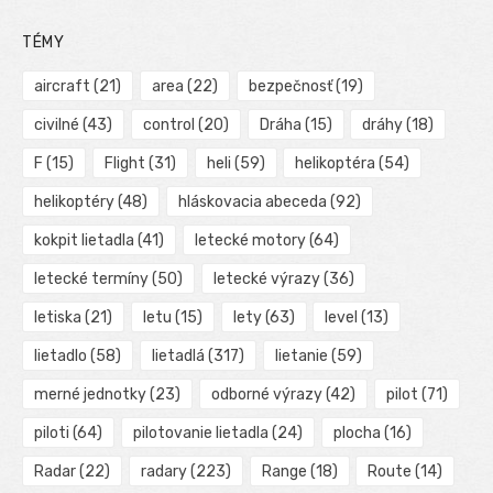
TÉMY
aircraft
(21)
area
(22)
bezpečnosť
(19)
civilné
(43)
control
(20)
Dráha
(15)
dráhy
(18)
F
(15)
Flight
(31)
heli
(59)
helikoptéra
(54)
helikoptéry
(48)
hláskovacia abeceda
(92)
kokpit lietadla
(41)
letecké motory
(64)
letecké termíny
(50)
letecké výrazy
(36)
letiska
(21)
letu
(15)
lety
(63)
level
(13)
lietadlo
(58)
lietadlá
(317)
lietanie
(59)
merné jednotky
(23)
odborné výrazy
(42)
pilot
(71)
piloti
(64)
pilotovanie lietadla
(24)
plocha
(16)
Radar
(22)
radary
(223)
Range
(18)
Route
(14)