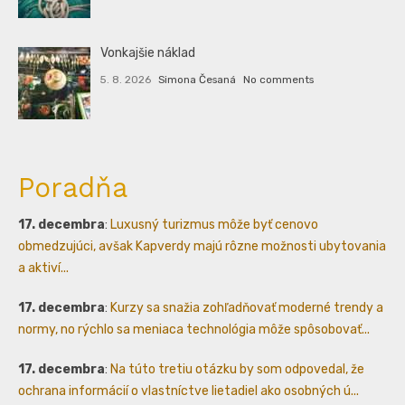
Vonkajšie náklad
5. 8. 2026
Simona Česaná
No comments
Poradňa
17. decembra
:
Luxusný turizmus môže byť cenovo
obmedzujúci, avšak Kapverdy majú rôzne možnosti ubytovania
a aktiví...
17. decembra
:
Kurzy sa snažia zohľadňovať moderné trendy a
normy, no rýchlo sa meniaca technológia môže spôsobovať...
17. decembra
:
Na túto tretiu otázku by som odpovedal, že
ochrana informácií o vlastníctve lietadiel ako osobných ú...