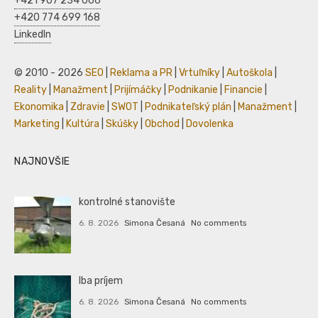
+421 907 234 066
+420 774 699 168
LinkedIn
© 2010 - 2026
SEO
|
Reklama a PR
|
Vrtuľníky
|
Autoškola
|
Reality
|
Manažment
|
Prijímáčky
|
Podnikanie
|
Financie
|
Ekonomika
|
Zdravie
|
SWOT
|
Podnikateľský plán
|
Manažment
|
Marketing
|
Kultúra
|
Skúšky
|
Obchod
|
Dovolenka
NAJNOVŠIE
kontrolné stanovište
6. 8. 2026
Simona Česaná
No comments
Iba príjem
6. 8. 2026
Simona Česaná
No comments