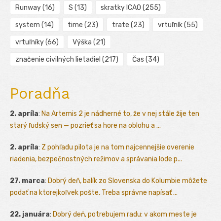
Runway
(16)
S
(13)
skratky ICAO
(255)
system
(14)
time
(23)
trate
(23)
vrtuľník
(55)
vrtuľníky
(66)
Výška
(21)
značenie civilných lietadiel
(217)
Čas
(34)
Poradňa
2. apríla
:
Na Artemis 2 je nádherné to, že v nej stále žije ten
starý ľudský sen — pozrieť sa hore na oblohu a ...
2. apríla
:
Z pohľadu pilota je na tom najcennejšie overenie
riadenia, bezpečnostných režimov a správania lode p...
27. marca
:
Dobrý deň, balík zo Slovenska do Kolumbie môžete
podať na ktorejkoľvek pošte. Treba správne napísať ...
22. januára
:
Dobrý deň, potrebujem radu: v akom meste je