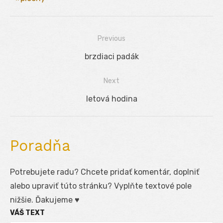
Previous
Navigácia
Previous
brzdiaci padák
v
post:
Next
článku
Next
letová hodina
post:
Poradňa
Potrebujete radu? Chcete pridať komentár, doplniť
alebo upraviť túto stránku? Vyplňte textové pole
nižšie. Ďakujeme ♥
VÁŠ TEXT