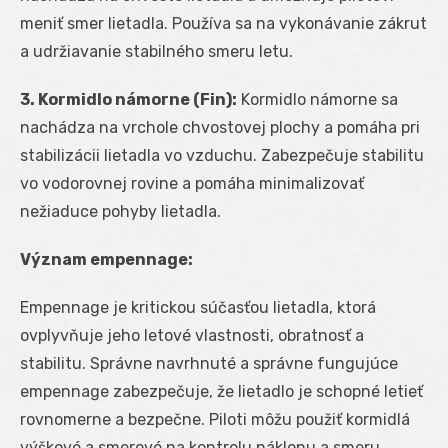
meniť smer lietadla. Používa sa na vykonávanie zákrut
a udržiavanie stabilného smeru letu.
3. Kormidlo námorne (Fin):
Kormidlo námorne sa
nachádza na vrchole chvostovej plochy a pomáha pri
stabilizácii lietadla vo vzduchu. Zabezpečuje stabilitu
vo vodorovnej rovine a pomáha minimalizovať
nežiaduce pohyby lietadla.
Význam empennage:
Empennage je kritickou súčasťou lietadla, ktorá
ovplyvňuje jeho letové vlastnosti, obratnosť a
stabilitu. Správne navrhnuté a správne fungujúce
empennage zabezpečuje, že lietadlo je schopné letieť
rovnomerne a bezpečne. Piloti môžu použiť kormidlá
výškové a smerové na kontrolu náklonu a smeru