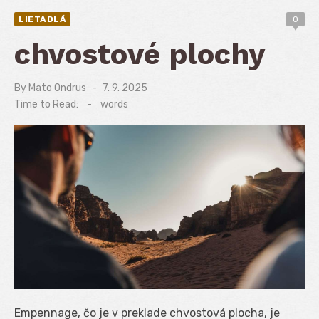
LIETADLÁ
0
chvostové plochy
By
Mato Ondrus
Posted
7. 9. 2025
on
Time to Read:
-
words
Empennage, čo je v preklade chvostová plocha, je