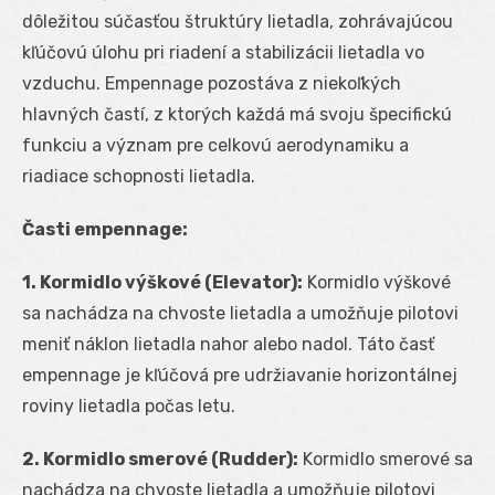
dôležitou súčasťou štruktúry lietadla, zohrávajúcou
kľúčovú úlohu pri riadení a stabilizácii lietadla vo
vzduchu. Empennage pozostáva z niekoľkých
hlavných častí, z ktorých každá má svoju špecifickú
funkciu a význam pre celkovú aerodynamiku a
riadiace schopnosti lietadla.
Časti empennage:
1. Kormidlo výškové (Elevator):
Kormidlo výškové
sa nachádza na chvoste lietadla a umožňuje pilotovi
meniť náklon lietadla nahor alebo nadol. Táto časť
empennage je kľúčová pre udržiavanie horizontálnej
roviny lietadla počas letu.
2. Kormidlo smerové (Rudder):
Kormidlo smerové sa
nachádza na chvoste lietadla a umožňuje pilotovi