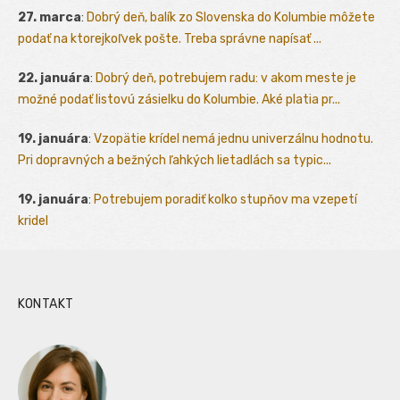
27. marca
:
Dobrý deň, balík zo Slovenska do Kolumbie môžete
podať na ktorejkoľvek pošte. Treba správne napísať ...
22. januára
:
Dobrý deň, potrebujem radu: v akom meste je
možné podať listovú zásielku do Kolumbie. Aké platia pr...
19. januára
:
Vzopätie krídel nemá jednu univerzálnu hodnotu.
Pri dopravných a bežných ľahkých lietadlách sa typic...
19. januára
:
Potrebujem poradiť kolko stupňov ma vzepetí
kridel
KONTAKT