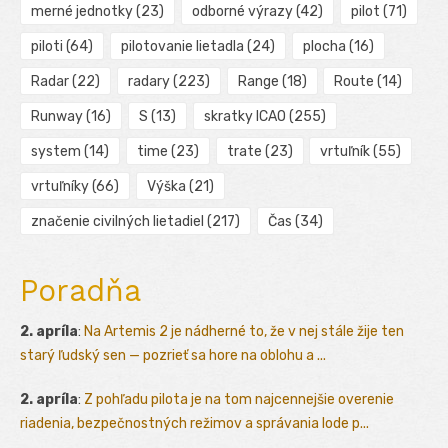
merné jednotky
(23)
odborné výrazy
(42)
pilot
(71)
piloti
(64)
pilotovanie lietadla
(24)
plocha
(16)
Radar
(22)
radary
(223)
Range
(18)
Route
(14)
Runway
(16)
S
(13)
skratky ICAO
(255)
system
(14)
time
(23)
trate
(23)
vrtuľník
(55)
vrtuľníky
(66)
Výška
(21)
značenie civilných lietadiel
(217)
Čas
(34)
Poradňa
2. apríla
:
Na Artemis 2 je nádherné to, že v nej stále žije ten
starý ľudský sen — pozrieť sa hore na oblohu a ...
2. apríla
:
Z pohľadu pilota je na tom najcennejšie overenie
riadenia, bezpečnostných režimov a správania lode p...