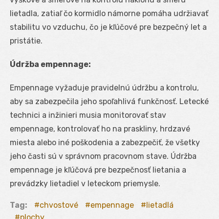
lietadla, zatiaľ čo kormidlo námorne pomáha udržiavať
stabilitu vo vzduchu, čo je kľúčové pre bezpečný let a
pristátie.
Údržba empennage:
Empennage vyžaduje pravidelnú údržbu a kontrolu,
aby sa zabezpečila jeho spoľahlivá funkčnosť. Letecké
technici a inžinieri musia monitorovať stav
empennage, kontrolovať ho na praskliny, hrdzavé
miesta alebo iné poškodenia a zabezpečiť, že všetky
jeho časti sú v správnom pracovnom stave. Údržba
empennage je kľúčová pre bezpečnosť lietania a
prevádzky lietadiel v leteckom priemysle.
Tag:
chvostové
empennage
lietadlá
plochy