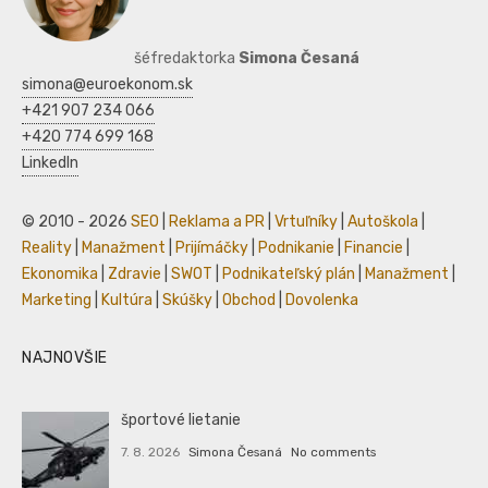
šéfredaktorka
Simona Česaná
simona@euroekonom.sk
+421 907 234 066
+420 774 699 168
LinkedIn
© 2010 - 2026
SEO
|
Reklama a PR
|
Vrtuľníky
|
Autoškola
|
Reality
|
Manažment
|
Prijímáčky
|
Podnikanie
|
Financie
|
Ekonomika
|
Zdravie
|
SWOT
|
Podnikateľský plán
|
Manažment
|
Marketing
|
Kultúra
|
Skúšky
|
Obchod
|
Dovolenka
NAJNOVŠIE
športové lietanie
7. 8. 2026
Simona Česaná
No comments