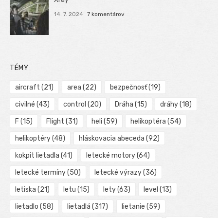
14. 7. 2024
7 komentárov
TÉMY
aircraft
(21)
area
(22)
bezpečnosť
(19)
civilné
(43)
control
(20)
Dráha
(15)
dráhy
(18)
F
(15)
Flight
(31)
heli
(59)
helikoptéra
(54)
helikoptéry
(48)
hláskovacia abeceda
(92)
kokpit lietadla
(41)
letecké motory
(64)
letecké termíny
(50)
letecké výrazy
(36)
letiska
(21)
letu
(15)
lety
(63)
level
(13)
lietadlo
(58)
lietadlá
(317)
lietanie
(59)