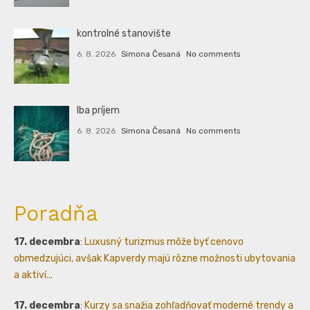
kontrolné stanovište
6. 8. 2026
Simona Česaná
No comments
Iba príjem
6. 8. 2026
Simona Česaná
No comments
Poradňa
17. decembra
:
Luxusný turizmus môže byť cenovo
obmedzujúci, avšak Kapverdy majú rôzne možnosti ubytovania
a aktiví...
17. decembra
:
Kurzy sa snažia zohľadňovať moderné trendy a