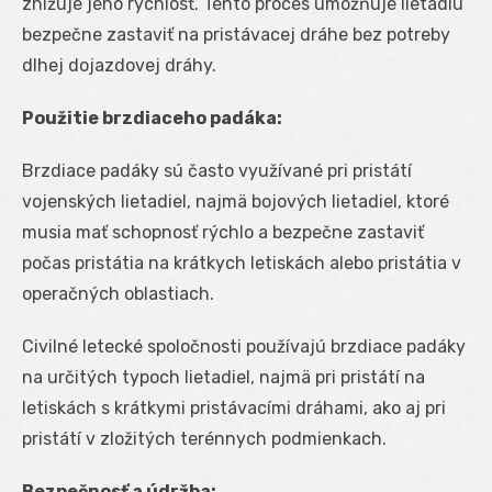
znižuje jeho rýchlosť. Tento proces umožňuje lietadlu
bezpečne zastaviť na pristávacej dráhe bez potreby
dlhej dojazdovej dráhy.
Použitie brzdiaceho padáka:
Brzdiace padáky sú často využívané pri pristátí
vojenských lietadiel, najmä bojových lietadiel, ktoré
musia mať schopnosť rýchlo a bezpečne zastaviť
počas pristátia na krátkych letiskách alebo pristátia v
operačných oblastiach.
Civilné letecké spoločnosti používajú brzdiace padáky
na určitých typoch lietadiel, najmä pri pristátí na
letiskách s krátkymi pristávacími dráhami, ako aj pri
pristátí v zložitých terénnych podmienkach.
Bezpečnosť a údržba: