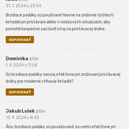
31. 7. 2024 o 23:54
Brzdiace padáky sú používané hlavne na zníženie rýchlosti
lietadiel pri pristávaní alebo v núdzových situáciách, aby
pomohli bezpečne zastaviť stroj na pristávacej dráhe.
ODPOVEDAŤ
Dominika
píše:
1. 9. 2024 o 11:58
Sú brzdiace padáky naozaj efektívne pri znižovaní pristávacej
dráhy pre moderné stíhacie lietadlá?
ODPOVEDAŤ
Jakub Lulek
píše:
13. 9. 2024 o 8:42
Áno, brzdiace padáky sú považované za veľmi efektívne pri