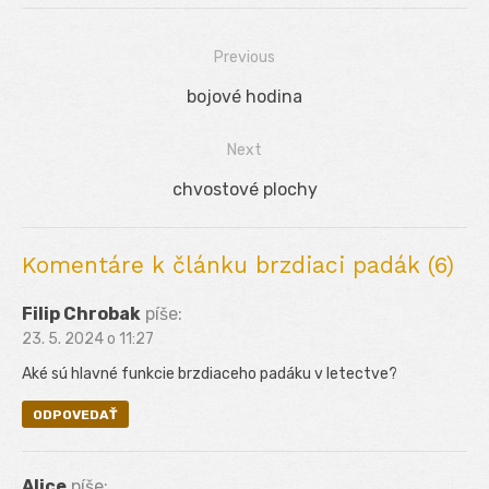
Previous
Navigácia
Previous
bojové hodina
v
post:
Next
článku
Next
chvostové plochy
post:
Komentáre k článku brzdiaci padák (6)
Filip Chrobak
píše:
23. 5. 2024 o 11:27
Aké sú hlavné funkcie brzdiaceho padáku v letectve?
ODPOVEDAŤ
Alice
píše: