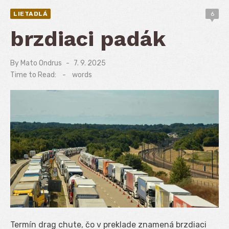
LIETADLÁ
6
brzdiaci padák
By
Mato Ondrus
Posted
7. 9. 2025
on
Time to Read:
-
words
Termín drag chute, čo v preklade znamená brzdiaci