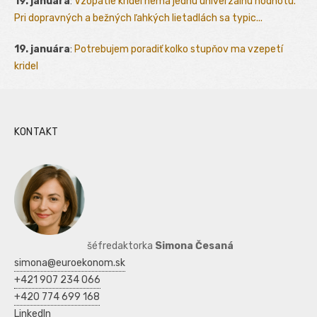
19. januára
:
Vzopätie krídel nemá jednu univerzálnu hodnotu.
Pri dopravných a bežných ľahkých lietadlách sa typic...
19. januára
:
Potrebujem poradiť kolko stupňov ma vzepetí
kridel
KONTAKT
šéfredaktorka
Simona Česaná
simona@euroekonom.sk
+421 907 234 066
+420 774 699 168
LinkedIn