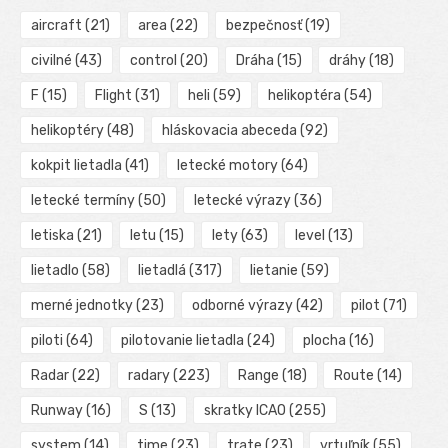
aircraft
(21)
area
(22)
bezpečnosť
(19)
civilné
(43)
control
(20)
Dráha
(15)
dráhy
(18)
F
(15)
Flight
(31)
heli
(59)
helikoptéra
(54)
helikoptéry
(48)
hláskovacia abeceda
(92)
kokpit lietadla
(41)
letecké motory
(64)
letecké termíny
(50)
letecké výrazy
(36)
letiska
(21)
letu
(15)
lety
(63)
level
(13)
lietadlo
(58)
lietadlá
(317)
lietanie
(59)
merné jednotky
(23)
odborné výrazy
(42)
pilot
(71)
piloti
(64)
pilotovanie lietadla
(24)
plocha
(16)
Radar
(22)
radary
(223)
Range
(18)
Route
(14)
Runway
(16)
S
(13)
skratky ICAO
(255)
system
(14)
time
(23)
trate
(23)
vrtuľník
(55)