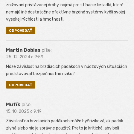
znižovaní pristávacej dráhy, najmä pre stíhacie lietadlá, ktoré
nemajú iné dostatočne efektívne brzdné systémy kvôli svojej
vysokej rýchlosti a hmotnosti.
ODPOVEDAŤ
Martin Dobias
píše:
25. 12. 2024 o 9:59
Môže závislosť na brzdiacich padákoch v núdzových situáciách
predstavovať bezpečnostné riziko?
ODPOVEDAŤ
Mufík
píše:
15. 10. 2025 o 9:19
Závislosť na brzdiacich padákoch môže byť riziková, ak padák
zlyhá alebo nie je správne použitý. Preto je kritické, aby boli