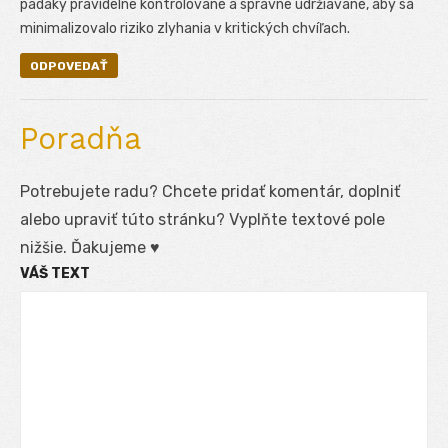
padáky pravidelne kontrolované a správne udržiavané, aby sa
minimalizovalo riziko zlyhania v kritických chvíľach.
ODPOVEDAŤ
Poradňa
Potrebujete radu? Chcete pridať komentár, doplniť
alebo upraviť túto stránku? Vyplňte textové pole
nižšie. Ďakujeme ♥
VÁŠ TEXT