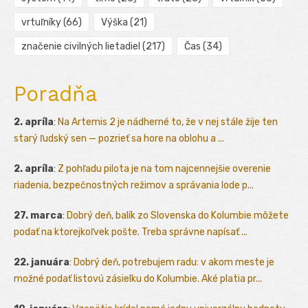
vrtuľníky
(66)
Výška
(21)
značenie civilných lietadiel
(217)
Čas
(34)
Poradňa
2. apríla
:
Na Artemis 2 je nádherné to, že v nej stále žije ten
starý ľudský sen — pozrieť sa hore na oblohu a ...
2. apríla
:
Z pohľadu pilota je na tom najcennejšie overenie
riadenia, bezpečnostných režimov a správania lode p...
27. marca
:
Dobrý deň, balík zo Slovenska do Kolumbie môžete
podať na ktorejkoľvek pošte. Treba správne napísať ...
22. januára
:
Dobrý deň, potrebujem radu: v akom meste je
možné podať listovú zásielku do Kolumbie. Aké platia pr...