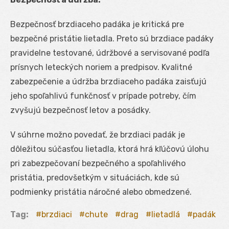
Bezpečnosť brzdiaceho padáka je kritická pre
bezpečné pristátie lietadla. Preto sú brzdiace padáky
pravidelne testované, údržbové a servisované podľa
prísnych leteckých noriem a predpisov. Kvalitné
zabezpečenie a údržba brzdiaceho padáka zaisťujú
jeho spoľahlivú funkčnosť v prípade potreby, čím
zvyšujú bezpečnosť letov a posádky.
V súhrne možno povedať, že brzdiaci padák je
dôležitou súčasťou lietadla, ktorá hrá kľúčovú úlohu
pri zabezpečovaní bezpečného a spoľahlivého
pristátia, predovšetkým v situáciách, kde sú
podmienky pristátia náročné alebo obmedzené.
Tag:
brzdiaci
chute
drag
lietadlá
padák