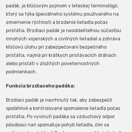
padák, je kľúčovým pojmom v leteckej terminológii,
ktorý sa týka špeciálneho systému používaného na
zmiernenie rýchlosti a brzdenie lietadla počas
pristátia. Brzdiaci padák je neoddeliteľnou súčasťou
mnohých vojenských a civilných lietadiel a zohráva
kľúčovú úlohu pri zabezpečovaní bezpečného
pristátia, najmä pri krátkych pristávacích dráhach
alebo pristátí v zložitých poveternostných
podmienkach.
Funkcia brzdiaceho padáka:
Brzdiaci padák je navrhnutý tak, aby zabezpečil
spoľahlivé a kontrolované spomalenie lietadla počas
pristátia. Po vyvinutí padáka sa vzduchový odpor
pôsobiaci naň spomaľuje pohyb lietadla, čím sa