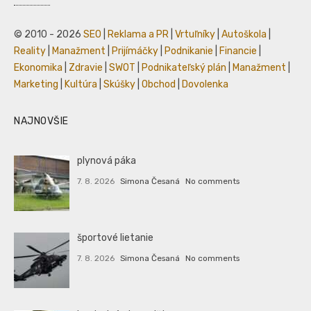
© 2010 - 2026
SEO
|
Reklama a PR
|
Vrtuľníky
|
Autoškola
|
Reality
|
Manažment
|
Prijímáčky
|
Podnikanie
|
Financie
|
Ekonomika
|
Zdravie
|
SWOT
|
Podnikateľský plán
|
Manažment
|
Marketing
|
Kultúra
|
Skúšky
|
Obchod
|
Dovolenka
NAJNOVŠIE
plynová páka
7. 8. 2026
Simona Česaná
No comments
športové lietanie
7. 8. 2026
Simona Česaná
No comments