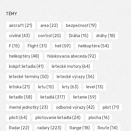
TÉMY
aircraft
(21)
area
(22)
bezpečnosť
(19)
civilné
(43)
control
(20)
Dráha
(15)
dráhy
(18)
F
(15)
Flight
(31)
heli
(59)
helikoptéra
(54)
helikoptéry
(48)
hláskovacia abeceda
(92)
kokpit lietadla
(41)
letecké motory
(64)
letecké termíny
(50)
letecké výrazy
(36)
letiska
(21)
letu
(15)
lety
(63)
level
(13)
lietadlo
(58)
lietadlá
(317)
lietanie
(59)
merné jednotky
(23)
odborné výrazy
(42)
pilot
(71)
piloti
(64)
pilotovanie lietadla
(24)
plocha
(16)
Radar
(22)
radary
(223)
Range
(18)
Route
(14)