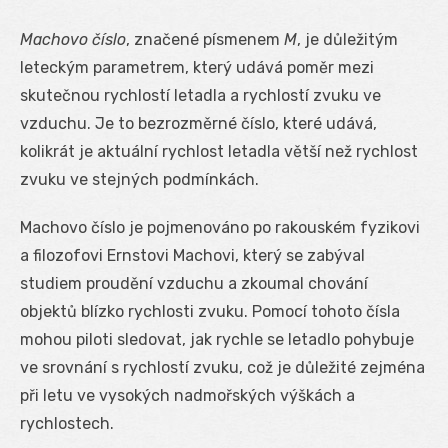
Machovo číslo
, značené písmenem
M
, je důležitým
leteckým parametrem, který udává poměr mezi
skutečnou rychlostí letadla a rychlostí zvuku ve
vzduchu. Je to bezrozměrné číslo, které udává,
kolikrát je aktuální rychlost letadla větší než rychlost
zvuku ve stejných podmínkách.
Machovo číslo je pojmenováno po rakouském fyzikovi
a filozofovi Ernstovi Machovi, který se zabýval
studiem proudění vzduchu a zkoumal chování
objektů blízko rychlosti zvuku. Pomocí tohoto čísla
mohou piloti sledovat, jak rychle se letadlo pohybuje
ve srovnání s rychlostí zvuku, což je důležité zejména
při letu ve vysokých nadmořských výškách a
rychlostech.