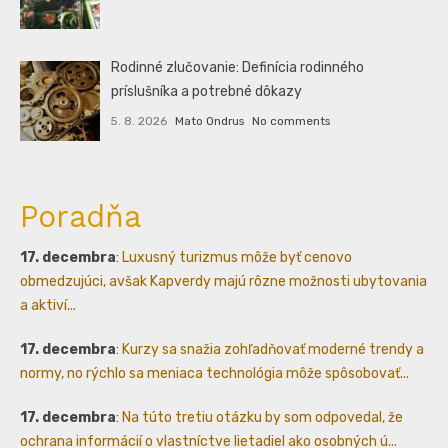
Rodinné zlučovanie: Definícia rodinného
príslušníka a potrebné dôkazy
5. 8. 2026
Mato Ondrus
No comments
Poradňa
17. decembra
:
Luxusný turizmus môže byť cenovo
obmedzujúci, avšak Kapverdy majú rôzne možnosti ubytovania
a aktiví...
17. decembra
:
Kurzy sa snažia zohľadňovať moderné trendy a
normy, no rýchlo sa meniaca technológia môže spôsobovať...
17. decembra
:
Na túto tretiu otázku by som odpovedal, že
ochrana informácií o vlastníctve lietadiel ako osobných ú...