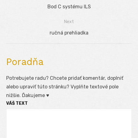
Navigácia
Previous
Bod C systému ILS
v
post:
Next
článku
Next
ručná prehliadka
post:
Poradňa
Potrebujete radu? Chcete pridať komentár, doplniť
alebo upraviť túto stránku? Vyplňte textové pole
nižšie. Ďakujeme ♥
VÁŠ TEXT