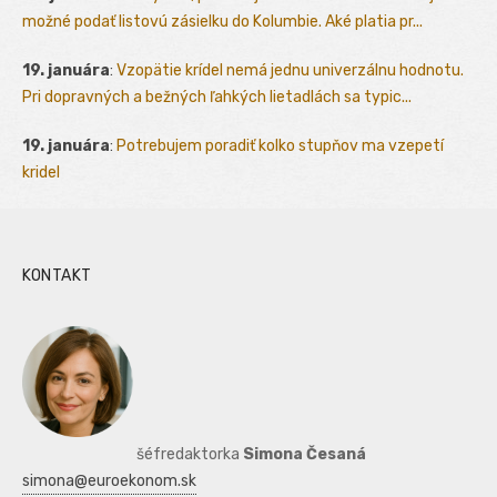
možné podať listovú zásielku do Kolumbie. Aké platia pr...
19. januára
:
Vzopätie krídel nemá jednu univerzálnu hodnotu.
Pri dopravných a bežných ľahkých lietadlách sa typic...
19. januára
:
Potrebujem poradiť kolko stupňov ma vzepetí
kridel
KONTAKT
šéfredaktorka
Simona Česaná
simona@euroekonom.sk