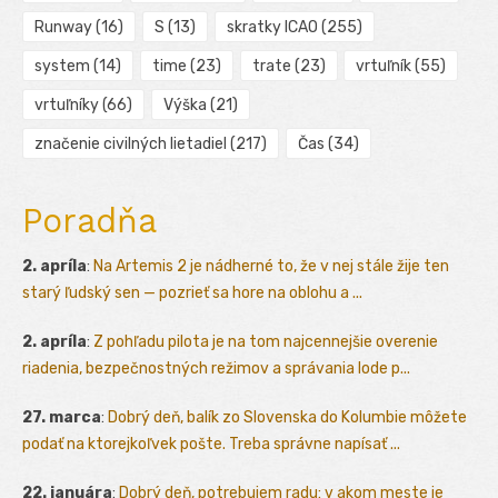
Runway
(16)
S
(13)
skratky ICAO
(255)
system
(14)
time
(23)
trate
(23)
vrtuľník
(55)
vrtuľníky
(66)
Výška
(21)
značenie civilných lietadiel
(217)
Čas
(34)
Poradňa
2. apríla
:
Na Artemis 2 je nádherné to, že v nej stále žije ten
starý ľudský sen — pozrieť sa hore na oblohu a ...
2. apríla
:
Z pohľadu pilota je na tom najcennejšie overenie
riadenia, bezpečnostných režimov a správania lode p...
27. marca
:
Dobrý deň, balík zo Slovenska do Kolumbie môžete
podať na ktorejkoľvek pošte. Treba správne napísať ...
22. januára
:
Dobrý deň, potrebujem radu: v akom meste je