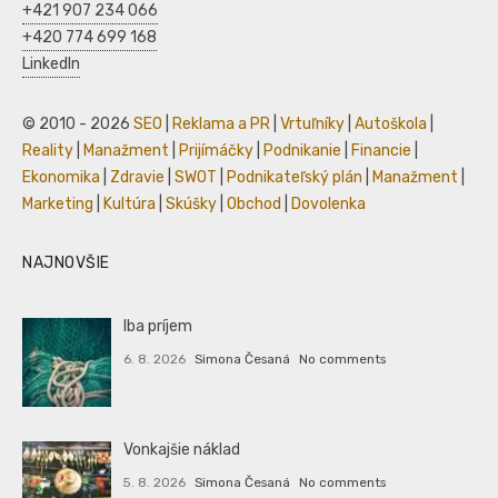
+421 907 234 066
+420 774 699 168
LinkedIn
© 2010 - 2026
SEO
|
Reklama a PR
|
Vrtuľníky
|
Autoškola
|
Reality
|
Manažment
|
Prijímáčky
|
Podnikanie
|
Financie
|
Ekonomika
|
Zdravie
|
SWOT
|
Podnikateľský plán
|
Manažment
|
Marketing
|
Kultúra
|
Skúšky
|
Obchod
|
Dovolenka
NAJNOVŠIE
Iba príjem
6. 8. 2026
Simona Česaná
No comments
Vonkajšie náklad
5. 8. 2026
Simona Česaná
No comments