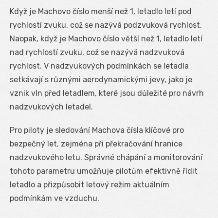
Když je Machovo číslo menší než 1, letadlo letí pod
rychlostí zvuku, což se nazývá podzvuková rychlost.
Naopak, když je Machovo číslo větší než 1, letadlo letí
nad rychlostí zvuku, což se nazývá nadzvuková
rychlost. V nadzvukových podmínkách se letadla
setkávají s různými aerodynamickými jevy, jako je
vznik vln před letadlem, které jsou důležité pro návrh
nadzvukových letadel.
Pro piloty je sledování Machova čísla klíčové pro
bezpečný let, zejména při překračování hranice
nadzvukového letu. Správné chápání a monitorování
tohoto parametru umožňuje pilotům efektivně řídit
letadlo a přizpůsobit letový režim aktuálním
podmínkám ve vzduchu.