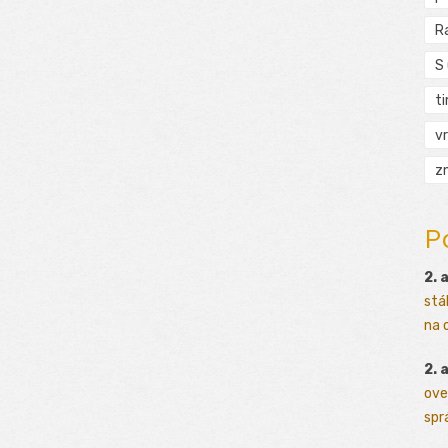
R
S
t
vr
zn
P
2. 
stá
na o
2. 
ove
sprá