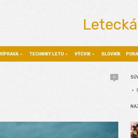
Letecká
RÍPRAVA
TECHNIKY LETU
VÝCVIK
SLOVNÍK
POR
SÚ
0
NA