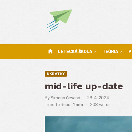
Skip
to
content
home
LETECKÁ ŠKOLA
TEÓRIA
P
SKRATKY
mid-life up-date
By
Simona Česaná
Posted
28. 4. 2024
on
Time to Read:
1 min
-
208
words