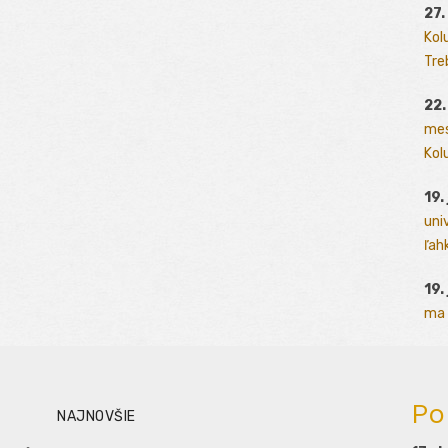
27.
Kol
Tre
22.
mes
Kolu
19.
uni
ľah
19.
ma 
Po
NAJNOVŠIE