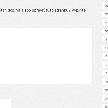
b
ár, doplniť alebo upraviť túto stránku? Vyplňte
c
F
h
h
ko
l
le
le
li
o
pi
p