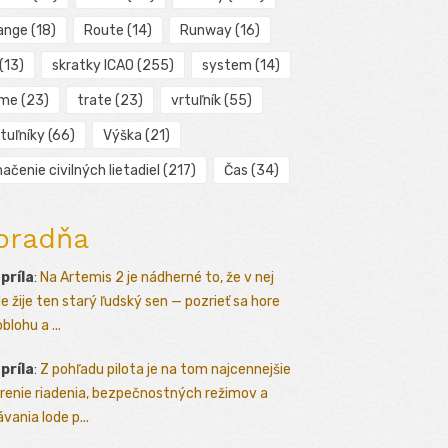
ange
(18)
Route
(14)
Runway
(16)
(13)
skratky ICAO
(255)
system
(14)
ime
(23)
trate
(23)
vrtuľník
(55)
tuľníky
(66)
Výška
(21)
ačenie civilných lietadiel
(217)
Čas
(34)
oradňa
apríla
:
Na Artemis 2 je nádherné to, že v nej
le žije ten starý ľudský sen — pozrieť sa hore
blohu a ...
apríla
:
Z pohľadu pilota je na tom najcennejšie
renie riadenia, bezpečnostných režimov a
vania lode p...