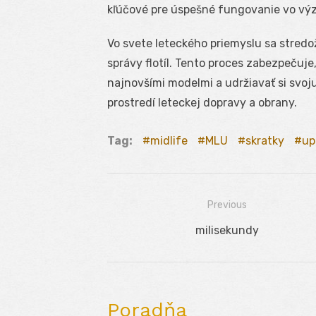
kľúčové pre úspešné fungovanie vo výzv
Vo svete leteckého priemyslu sa stredo
správy flotíl. Tento proces zabezpečuje,
najnovšími modelmi a udržiavať si svo
prostredí leteckej dopravy a obrany.
Tag:
midlife
MLU
skratky
up
Previous
Navigácia
Previous
milisekundy
v
post:
článku
Poradňa