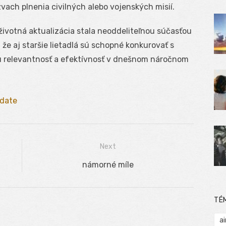
ach plnenia civilných alebo vojenských misií.
životná aktualizácia stala neoddeliteľnou súčasťou
 že aj staršie lietadlá sú schopné konkurovať s
ju relevantnosť a efektívnosť v dnešnom náročnom
date
Next
Next
námorné míle
post:
TÉ
ai