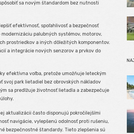
ispôsobiť sa novým štandardom bez nutnosti
lepšiť efektívnosť, spoľahlivosť a bezpečnosť
o modernizáciu palubných systémov, motorov,
h prostriedkov a iných dôležitých komponentov.
ácií a integrácie nových senzorov a prvkov do
NA
cky efektívna voľba, pretože umožňuje leteckým
svoj park lietadiel bez obrovských nákladov
m sa predlžuje životnosť lietadla a zabezpečuje
úlohy.
j aktualizácii často disponujú pokročilejšími
sť navigácie, vylepšenú odolnosť proti rušeniu,
ené bezpečnostné štandardy. Tieto zlepšenia sú