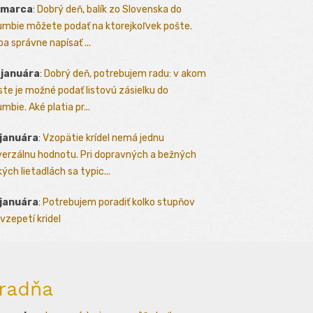
 marca
:
Dobrý deň, balík zo Slovenska do
umbie môžete podať na ktorejkoľvek pošte.
ba správne napísať ...
 januára
:
Dobrý deň, potrebujem radu: v akom
te je možné podať listovú zásielku do
mbie. Aké platia pr...
 januára
:
Vzopätie krídel nemá jednu
verzálnu hodnotu. Pri dopravných a bežných
kých lietadlách sa typic...
 januára
:
Potrebujem poradiť kolko stupňov
vzepetí kridel
radňa