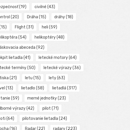
ezpečnosť
(19)
civilné
(43)
ontrol
(20)
Dráha
(15)
dráhy
(18)
(15)
Flight
(31)
heli
(59)
elikoptéra
(54)
helikoptéry
(48)
láskovacia abeceda
(92)
kpit lietadla
(41)
letecké motory
(64)
etecké termíny
(50)
letecké výrazy
(36)
tiska
(21)
letu
(15)
lety
(63)
vel
(13)
lietadlo
(58)
lietadlá
(317)
etanie
(59)
merné jednotky
(23)
dborné výrazy
(42)
pilot
(71)
loti
(64)
pilotovanie lietadla
(24)
locha
(16)
Radar
(22)
radary
(223)