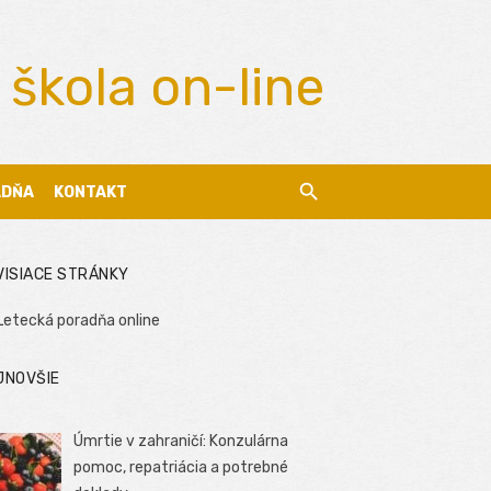
 škola on-line
ADŇA
KONTAKT
VISIACE STRÁNKY
Letecká poradňa online
JNOVŠIE
Úmrtie v zahraničí: Konzulárna
pomoc, repatriácia a potrebné