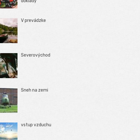
doklady
V prevádzke
Severovýchod
Sneh na zemi
vstup vzduchu