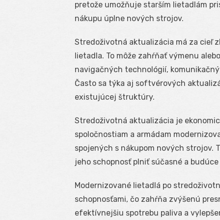
pretože umožňuje starším lietadlám pr
nákupu úplne nových strojov.
Stredoživotná aktualizácia má za cieľ z
lietadla. To môže zahŕňať výmenu aleb
navigačných technológií, komunikačnýc
Často sa týka aj softvérových aktualiz
existujúcej štruktúry.
Stredoživotná aktualizácia je ekonomi
spoločnostiam a armádam modernizovať 
spojených s nákupom nových strojov. Tý
jeho schopnosť plniť súčasné a budúce 
Modernizované lietadlá po stredoživotne
schopnosťami, čo zahŕňa zvýšenú presno
efektívnejšiu spotrebu paliva a vylepš