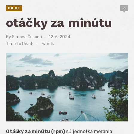
PILOT
6
otáčky za minútu
By
Simona Česaná
Posted
12. 5. 2024
on
Time to Read:
-
words
Otáčky za minútu (rpm)
sú jednotka merania