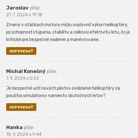
Jaroslav
píše:
21. 7. 2024 o 19:18
Zmeny v otáčkach motora môžu ovplyvniť výkon helikoptéry,
jej schopnosť stúpania, stabilitu a celkovú efektivitu letu, čo je
kritické pre bezpečné riadenie a manévrovanie.
ODPOVEDAŤ
Michal Konečný
píše:
1. 9. 2024 o 0:52
Je bezpečné učiť nových pilotov ovládanie helikoptéry za
použitia simulátorov namiesto skutočných letov?
ODPOVEDAŤ
Hanka
píše:
10. 9. 2024 o 9:44