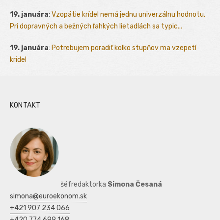
19. januára
:
Vzopätie krídel nemá jednu univerzálnu hodnotu.
Pri dopravných a bežných ľahkých lietadlách sa typic...
19. januára
:
Potrebujem poradiť kolko stupňov ma vzepetí
kridel
KONTAKT
šéfredaktorka
Simona Česaná
simona@euroekonom.sk
+421 907 234 066
+420 774 699 168