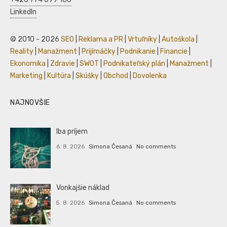
LinkedIn
© 2010 - 2026
SEO
|
Reklama a PR
|
Vrtuľníky
|
Autoškola
|
Reality
|
Manažment
|
Prijímáčky
|
Podnikanie
|
Financie
|
Ekonomika
|
Zdravie
|
SWOT
|
Podnikateľský plán
|
Manažment
|
Marketing
|
Kultúra
|
Skúšky
|
Obchod
|
Dovolenka
NAJNOVŠIE
Iba príjem
6. 8. 2026
Simona Česaná
No comments
Vonkajšie náklad
5. 8. 2026
Simona Česaná
No comments