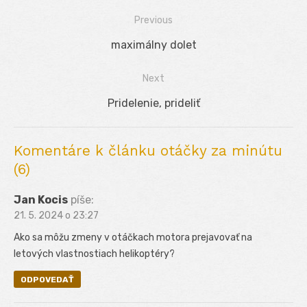
Previous
Navigácia
Previous
maximálny dolet
v
post:
Next
článku
Next
Pridelenie, prideliť
post:
Komentáre k článku otáčky za minútu
(6)
Jan Kocis
píše:
21. 5. 2024 o 23:27
Ako sa môžu zmeny v otáčkach motora prejavovať na
letových vlastnostiach helikoptéry?
ODPOVEDAŤ