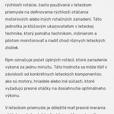
rýchlosti rotácie, často používaná v leteckom
priemysle na definovanie rýchlosti otáčania
motorových alebo iných rotačných zariadení. Táto
jednotka je kľúčovým ukazovateľom v leteckej
technike, ktorý pomáha technikom, inžinierom a
pilotom monitorovať a riadiť chod rôznych leteckých
zložiek.
Rpm označuje počet úplných rotácií, ktoré zariadenie
vykoná za jednu minútu. Táto hodnota sa môže líšiť v
závislosti od konkrétnych leteckých komponentov,
ako sú motory, hriadele alebo iné súčasti, ktoré
vyžadujú presné otáčky na dosiahnutie optimálneho
výkonu.
V leteckom priemysle je dôležité mať presné merania