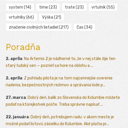
system
(14)
time
(23)
trate
(23)
vrtuľník
(55)
vrtuľníky
(66)
Výška
(21)
značenie civilných lietadiel
(217)
Čas
(34)
Poradňa
2. apríla
:
Na Artemis 2 je nádherné to, že v nej stále žije ten
starý ľudský sen — pozrieť sa hore na oblohu a ...
2. apríla
:
Z pohľadu pilota je na tom najcennejšie overenie
riadenia, bezpečnostných režimov a správania lode p...
27. marca
:
Dobrý deň, balík zo Slovenska do Kolumbie môžete
podať na ktorejkoľvek pošte. Treba správne napísať ...
22. januára
:
Dobrý deň, potrebujem radu: v akom meste je
možné podať listovú zásielku do Kolumbie. Aké platia pr...