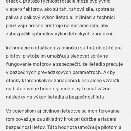
otáčok, pretože rýchlosť rotácie môže ovplyvniť
viacero faktorov, ako sú ťah, tahová sila, spotreba
paliva a celkový výkon lietadla. Inžinieri a technici
používajú presné prístroje na meranie rpm, aby
zabezpečili optimálny výkon leteckých zariadení.
Informácie o otáčkach za minútu sú tiež dôležité pre
pilotov, pretože im umožňujú sledovať správne
fungovanie motorov a zabezpečiť, že lietadlo pracuje
v bezpečných prevádzkových parametroch. Ak by
otáčky ktoréhokoľvek zariadenia klesli alebo vzrástli
nad stanovené hodnoty, mohlo by to mať vážne
následky na výkon lietadla a bezpečnosť letu.
Vo vojenskom aj civilnom letectve sa monitorovanie
rpm považuje za základný krok pri údržbe a riadení
bezpečnosti letov. Táto hodnota umožňuje pilotom a