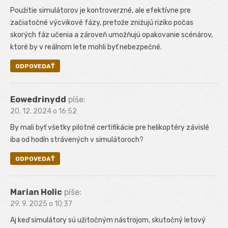
Použitie simulátorov je kontroverzné, ale efektívne pre
začiatočné výcvikové fázy, pretože znižujú riziko počas
skorých fáz učenia a zároveň umožňujú opakovanie scénárov,
ktoré by v reálnom lete mohli byť nebezpečné.
ODPOVEDAŤ
Eowedrinydd
píše:
20. 12. 2024 o 16:52
By mali byť všetky pilotné certifikácie pre helikoptéry závislé
iba od hodín strávených v simulátoroch?
ODPOVEDAŤ
Marian Holic
píše:
29. 9. 2025 o 10:37
Aj keď simulátory sú užitočným nástrojom, skutočný letový