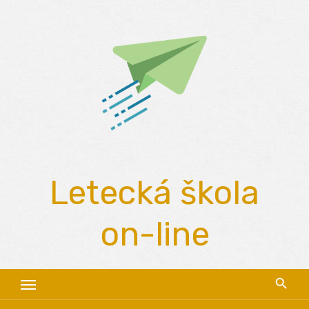
Skip
to
content
Letecká škola
on-line