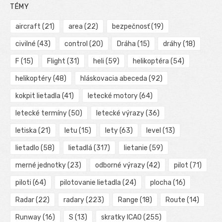
TÉMY
aircraft
(21)
area
(22)
bezpečnosť
(19)
civilné
(43)
control
(20)
Dráha
(15)
dráhy
(18)
F
(15)
Flight
(31)
heli
(59)
helikoptéra
(54)
helikoptéry
(48)
hláskovacia abeceda
(92)
kokpit lietadla
(41)
letecké motory
(64)
letecké termíny
(50)
letecké výrazy
(36)
letiska
(21)
letu
(15)
lety
(63)
level
(13)
lietadlo
(58)
lietadlá
(317)
lietanie
(59)
merné jednotky
(23)
odborné výrazy
(42)
pilot
(71)
piloti
(64)
pilotovanie lietadla
(24)
plocha
(16)
Radar
(22)
radary
(223)
Range
(18)
Route
(14)
Runway
(16)
S
(13)
skratky ICAO
(255)