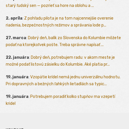
starý ľudský sen — pozrieť sa hore na oblohu a ...
2. apríla
:
Z pohľadu pilota je na tom najcennejšie overenie
riadenia, bezpečnostných režimov a správania lode p...
27. marca
:
Dobrý deň, balík zo Slovenska do Kolumbie môžete
podať na ktorejkoľvek pošte. Treba správne napísať ...
22. januára
:
Dobrý deň, potrebujem radu: v akom meste je
možné podať listovú zásielku do Kolumbie. Aké platia pr...
19. januára
:
Vzopätie krídel nemá jednu univerzálnu hodnotu.
Pri dopravných a bežných ľahkých lietadlách sa typic...
19. januára
:
Potrebujem poradiť kolko stupňov ma vzepetí
kridel