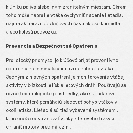
k úniku paliva alebo iným zraniteľným miestam. Okrem
toho môže nabratie vtáka ovplyvniť riadenie lietadla,
najmä ak narazí do kľúčových častí ako sú kormidlá
alebo kolesá podvozku.
Prevencia a Bezpečnostné Opatrenia
Pre letecký priemysel je kľúčové prijať preventívne
opatrenia na minimalizáciu rizika nabratia vtáka.
Jedným z hlavných opatrení je monitorovanie vtáčej
aktivity v blízkosti letísk a letových dráh. Používajú sa
rôzne technologické prostriedky, ako sú radarové
systémy, ktoré pomáhajú sledovať pohyb vtákov v
okolí letiska. Lietadlá sú tiež vybavené systémami,
ktoré môžu odstraňovať vtáky z letového trasy a
chrániť motory pred nárazmi.