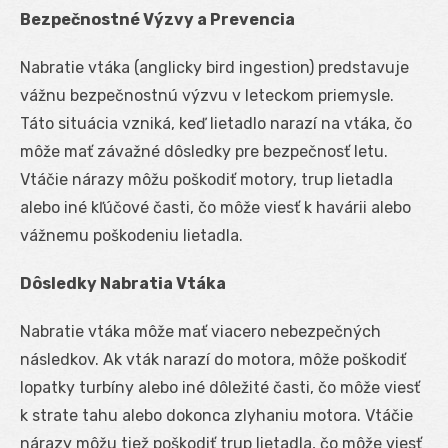
Bezpečnostné Výzvy a Prevencia
Nabratie vtáka (anglicky bird ingestion) predstavuje
vážnu bezpečnostnú výzvu v leteckom priemysle.
Táto situácia vzniká, keď lietadlo narazí na vtáka, čo
môže mať závažné dôsledky pre bezpečnosť letu.
Vtáčie nárazy môžu poškodiť motory, trup lietadla
alebo iné kľúčové časti, čo môže viesť k havárii alebo
vážnemu poškodeniu lietadla.
Dôsledky Nabratia Vtáka
Nabratie vtáka môže mať viacero nebezpečných
následkov. Ak vták narazí do motora, môže poškodiť
lopatky turbíny alebo iné dôležité časti, čo môže viesť
k strate tahu alebo dokonca zlyhaniu motora. Vtáčie
nárazy môžu tiež poškodiť trup lietadla, čo môže viesť