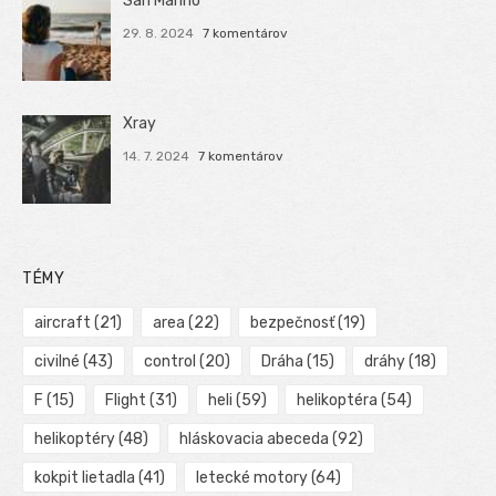
San Marino
29. 8. 2024
7 komentárov
Xray
14. 7. 2024
7 komentárov
TÉMY
aircraft
(21)
area
(22)
bezpečnosť
(19)
civilné
(43)
control
(20)
Dráha
(15)
dráhy
(18)
F
(15)
Flight
(31)
heli
(59)
helikoptéra
(54)
helikoptéry
(48)
hláskovacia abeceda
(92)
kokpit lietadla
(41)
letecké motory
(64)