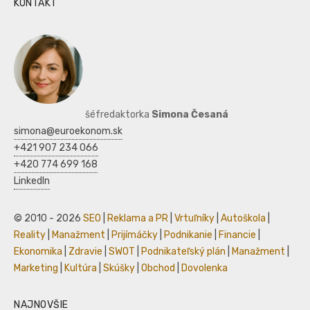
KONTAKT
šéfredaktorka
Simona Česaná
simona@euroekonom.sk
+421 907 234 066
+420 774 699 168
LinkedIn
© 2010 - 2026
SEO
|
Reklama a PR
|
Vrtuľníky
|
Autoškola
|
Reality
|
Manažment
|
Prijímáčky
|
Podnikanie
|
Financie
|
Ekonomika
|
Zdravie
|
SWOT
|
Podnikateľský plán
|
Manažment
|
Marketing
|
Kultúra
|
Skúšky
|
Obchod
|
Dovolenka
NAJNOVŠIE