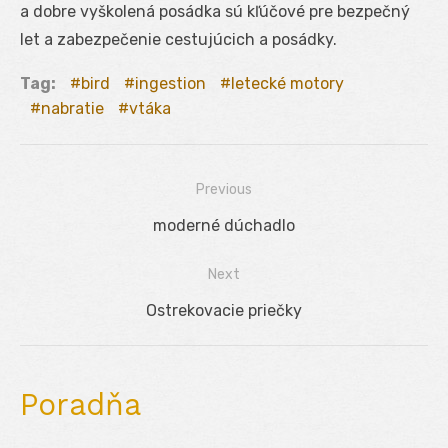
a dobre vyškolená posádka sú kľúčové pre bezpečný
let a zabezpečenie cestujúcich a posádky.
Tag:
bird
ingestion
letecké motory
nabratie
vtáka
Previous
Navigácia
Previous
moderné dúchadlo
v
post:
Next
článku
Next
Ostrekovacie priečky
post:
Poradňa