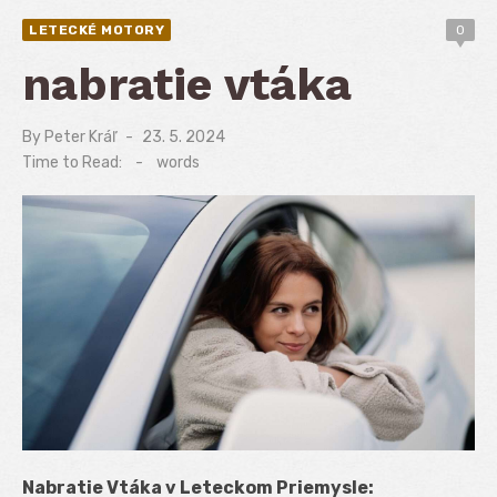
LETECKÉ MOTORY
0
nabratie vtáka
By
Peter Kráľ
Posted
23. 5. 2024
on
Time to Read:
-
words
Nabratie Vtáka v Leteckom Priemysle: