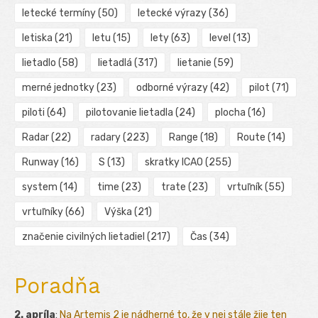
letecké termíny
(50)
letecké výrazy
(36)
letiska
(21)
letu
(15)
lety
(63)
level
(13)
lietadlo
(58)
lietadlá
(317)
lietanie
(59)
merné jednotky
(23)
odborné výrazy
(42)
pilot
(71)
piloti
(64)
pilotovanie lietadla
(24)
plocha
(16)
Radar
(22)
radary
(223)
Range
(18)
Route
(14)
Runway
(16)
S
(13)
skratky ICAO
(255)
system
(14)
time
(23)
trate
(23)
vrtuľník
(55)
vrtuľníky
(66)
Výška
(21)
značenie civilných lietadiel
(217)
Čas
(34)
Poradňa
2. apríla
:
Na Artemis 2 je nádherné to, že v nej stále žije ten