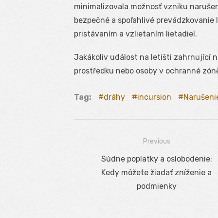
minimalizovala možnosť vzniku naruše
bezpečné a spoľahlivé prevádzkovanie l
pristávaním a vzlietaním lietadiel.
Jakákoliv událost na letišti zahrnující
prostředku nebo osoby v ochranné zóně
Tag:
dráhy
incursion
Narušeni
Previous
Navigácia
Previous
Súdne poplatky a oslobodenie:
v
post:
Kedy môžete žiadať zníženie a
článku
podmienky