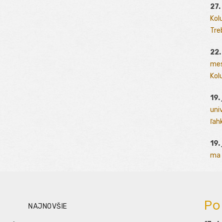
27.
Kol
Tre
22.
mes
Kolu
19.
uni
ľah
19.
ma 
Po
NAJNOVŠIE