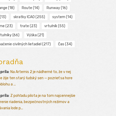
ange
(18)
Route
(14)
Runway
(16)
(13)
skratky ICAO
(255)
system
(14)
ime
(23)
trate
(23)
vrtuľník
(55)
tuľníky
(66)
Výška
(21)
ačenie civilných lietadiel
(217)
Čas
(34)
oradňa
apríla
:
Na Artemis 2 je nádherné to, že v nej
le žije ten starý ľudský sen — pozrieť sa hore
blohu a ...
apríla
:
Z pohľadu pilota je na tom najcennejšie
renie riadenia, bezpečnostných režimov a
vania lode p...