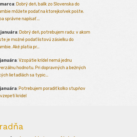
 marca
:
Dobrý deň, balík zo Slovenska do
umbie môžete podať na ktorejkoľvek pošte.
ba správne napísať ...
 januára
:
Dobrý deň, potrebujem radu: v akom
te je možné podať listovú zásielku do
mbie. Aké platia pr...
 januára
:
Vzopätie krídel nemá jednu
verzálnu hodnotu. Pri dopravných a bežných
kých lietadlách sa typic...
 januára
:
Potrebujem poradiť kolko stupňov
vzepetí kridel
radňa