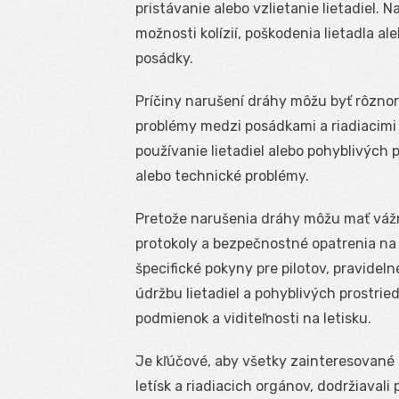
pristávanie alebo vzlietanie lietadiel.
možnosti kolízií, poškodenia lietadla a
posádky.
Príčiny narušení dráhy môžu byť rôznor
problémy medzi posádkami a riadiacimi 
používanie lietadiel alebo pohyblivých pr
alebo technické problémy.
Pretože narušenia dráhy môžu mať vážne
protokoly a bezpečnostné opatrenia na 
špecifické pokyny pre pilotov, pravide
údržbu lietadiel a pohyblivých prostri
podmienok a viditeľnosti na letisku.
Je kľúčové, aby všetky zainteresované s
letísk a riadiacich orgánov, dodržiaval