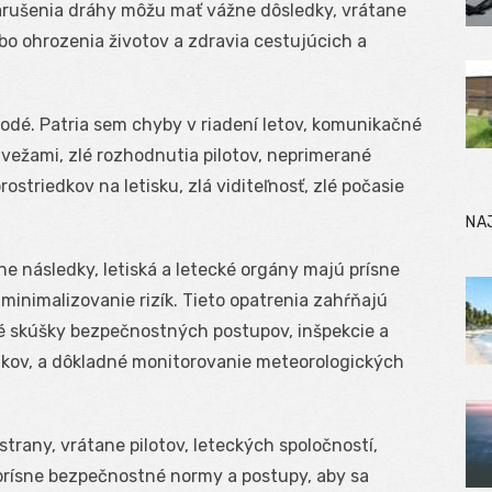
 Narušenia dráhy môžu mať vážne dôsledky, vrátane
lebo ohrozenia životov a zdravia cestujúcich a
odé. Patria sem chyby v riadení letov, komunikačné
vežami, zlé rozhodnutia pilotov, neprimerané
ostriedkov na letisku, zlá viditeľnosť, zlé počasie
NA
 následky, letiská a letecké orgány majú prísne
minimalizovanie rizík. Tieto opatrenia zahŕňajú
lné skúšky bezpečnostných postupov, inšpekcie a
edkov, a dôkladné monitorovanie meteorologických
trany, vrátane pilotov, leteckých spoločností,
i prísne bezpečnostné normy a postupy, aby sa