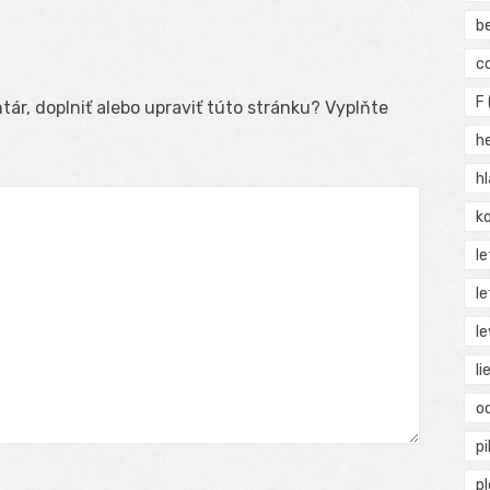
b
c
F
ár, doplniť alebo upraviť túto stránku? Vyplňte
h
h
ko
l
le
le
li
o
pi
p