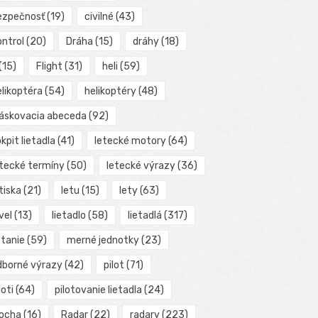
ezpečnosť
(19)
civilné
(43)
ontrol
(20)
Dráha
(15)
dráhy
(18)
(15)
Flight
(31)
heli
(59)
elikoptéra
(54)
helikoptéry
(48)
láskovacia abeceda
(92)
kpit lietadla
(41)
letecké motory
(64)
etecké termíny
(50)
letecké výrazy
(36)
tiska
(21)
letu
(15)
lety
(63)
vel
(13)
lietadlo
(58)
lietadlá
(317)
etanie
(59)
merné jednotky
(23)
dborné výrazy
(42)
pilot
(71)
loti
(64)
pilotovanie lietadla
(24)
locha
(16)
Radar
(22)
radary
(223)