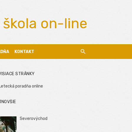
 škola on-line
ADŇA
KONTAKT
VISIACE STRÁNKY
Letecká poradňa online
JNOVŠIE
Severovýchod