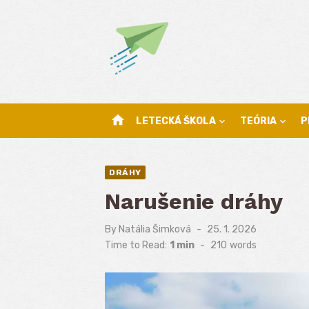
Skip
to
content
home
LETECKÁ ŠKOLA
TEÓRIA
P
DRÁHY
Narušenie dráhy
By
Natália Šimková
Posted
25. 1. 2026
on
Time to Read:
1 min
-
210
words