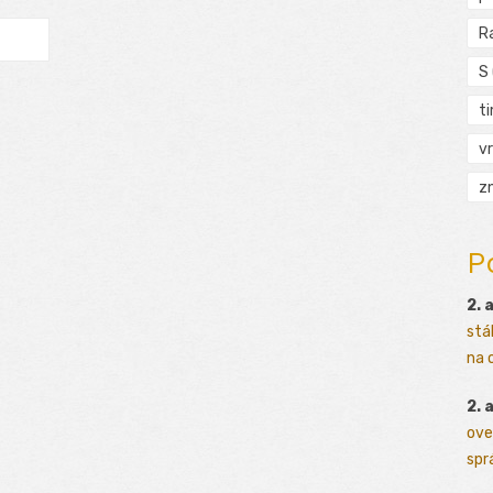
R
S
t
vr
zn
P
2. 
stá
na o
2. 
ove
sprá