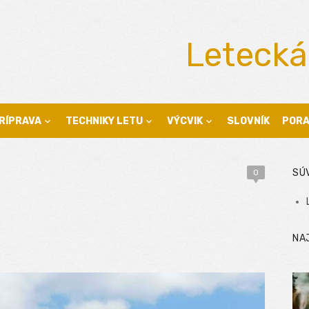
Letecká
RÍPRAVA
TECHNIKY LETU
VÝCVIK
SLOVNÍK
POR
SÚ
0
NA