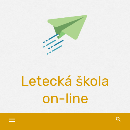
Skip
to
content
Letecká škola
on-line