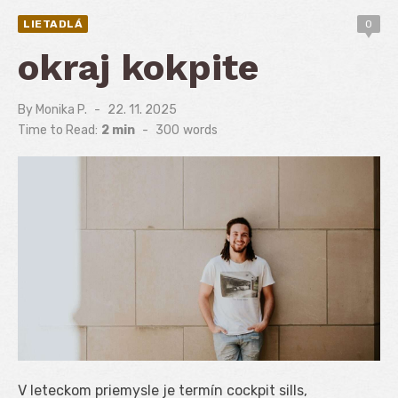
LIETADLÁ
0
okraj kokpite
By
Monika P.
Posted
22. 11. 2025
on
Time to Read:
2 min
-
300
words
V leteckom priemysle je termín cockpit sills,