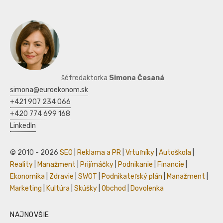
šéfredaktorka
Simona Česaná
simona@euroekonom.sk
+421 907 234 066
+420 774 699 168
LinkedIn
© 2010 - 2026
SEO
|
Reklama a PR
|
Vrtuľníky
|
Autoškola
|
Reality
|
Manažment
|
Prijímáčky
|
Podnikanie
|
Financie
|
Ekonomika
|
Zdravie
|
SWOT
|
Podnikateľský plán
|
Manažment
|
Marketing
|
Kultúra
|
Skúšky
|
Obchod
|
Dovolenka
NAJNOVŠIE