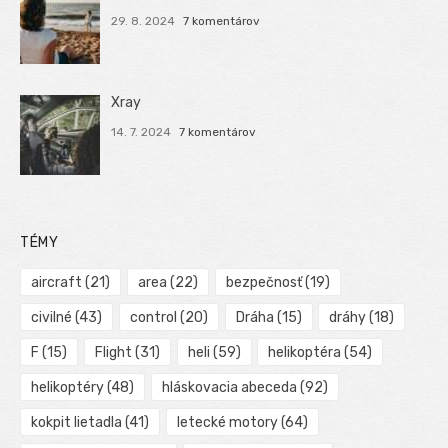
29. 8. 2024
7 komentárov
Xray
14. 7. 2024
7 komentárov
TÉMY
aircraft
(21)
area
(22)
bezpečnosť
(19)
civilné
(43)
control
(20)
Dráha
(15)
dráhy
(18)
F
(15)
Flight
(31)
heli
(59)
helikoptéra
(54)
helikoptéry
(48)
hláskovacia abeceda
(92)
kokpit lietadla
(41)
letecké motory
(64)