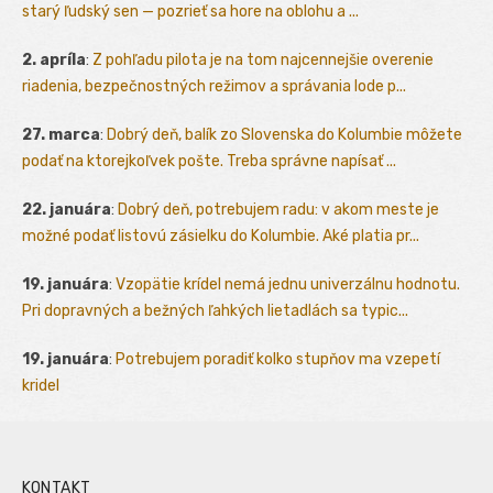
starý ľudský sen — pozrieť sa hore na oblohu a ...
2. apríla
:
Z pohľadu pilota je na tom najcennejšie overenie
riadenia, bezpečnostných režimov a správania lode p...
27. marca
:
Dobrý deň, balík zo Slovenska do Kolumbie môžete
podať na ktorejkoľvek pošte. Treba správne napísať ...
22. januára
:
Dobrý deň, potrebujem radu: v akom meste je
možné podať listovú zásielku do Kolumbie. Aké platia pr...
19. januára
:
Vzopätie krídel nemá jednu univerzálnu hodnotu.
Pri dopravných a bežných ľahkých lietadlách sa typic...
19. januára
:
Potrebujem poradiť kolko stupňov ma vzepetí
kridel
KONTAKT