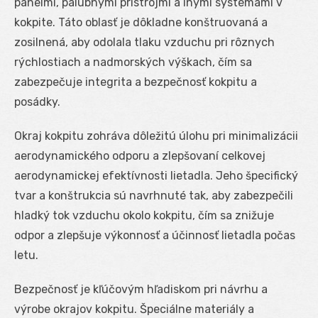
panelmi, palubnými prístrojmi a inými systémami v
kokpite. Táto oblasť je dôkladne konštruovaná a
zosilnená, aby odolala tlaku vzduchu pri rôznych
rýchlostiach a nadmorských výškach, čím sa
zabezpečuje integrita a bezpečnosť kokpitu a
posádky.
Okraj kokpitu zohráva dôležitú úlohu pri minimalizácii
aerodynamického odporu a zlepšovaní celkovej
aerodynamickej efektívnosti lietadla. Jeho špecifický
tvar a konštrukcia sú navrhnuté tak, aby zabezpečili
hladký tok vzduchu okolo kokpitu, čím sa znižuje
odpor a zlepšuje výkonnosť a účinnosť lietadla počas
letu.
Bezpečnosť je kľúčovým hľadiskom pri návrhu a
výrobe okrajov kokpitu. Špeciálne materiály a