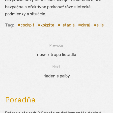
bezpečne a efektívne prekonať rôzne letecké
podmienky a situácie.
Tag:
cockpit
kokpite
lietadlá
okraj
sills
Previous
Navigácia
Previous
nosník trupu lietadla
v
post:
Next
článku
Next
riadenie paľby
post:
Poradňa