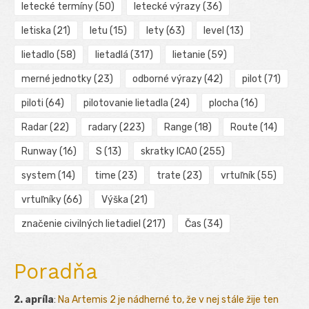
letecké termíny
(50)
letecké výrazy
(36)
letiska
(21)
letu
(15)
lety
(63)
level
(13)
lietadlo
(58)
lietadlá
(317)
lietanie
(59)
merné jednotky
(23)
odborné výrazy
(42)
pilot
(71)
piloti
(64)
pilotovanie lietadla
(24)
plocha
(16)
Radar
(22)
radary
(223)
Range
(18)
Route
(14)
Runway
(16)
S
(13)
skratky ICAO
(255)
system
(14)
time
(23)
trate
(23)
vrtuľník
(55)
vrtuľníky
(66)
Výška
(21)
značenie civilných lietadiel
(217)
Čas
(34)
Poradňa
2. apríla
:
Na Artemis 2 je nádherné to, že v nej stále žije ten