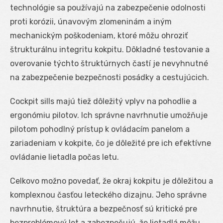
technológie sa používajú na zabezpečenie odolnosti
proti korózii, únavovým zlomeninám a iným
mechanickým poškodeniam, ktoré môžu ohroziť
štrukturálnu integritu kokpitu. Dôkladné testovanie a
overovanie týchto štruktúrnych častí je nevyhnutné
na zabezpečenie bezpečnosti posádky a cestujúcich.
Cockpit sills majú tiež dôležitý vplyv na pohodlie a
ergonómiu pilotov. Ich správne navrhnutie umožňuje
pilotom pohodlný prístup k ovládacím panelom a
zariadeniam v kokpite, čo je dôležité pre ich efektívne
ovládanie lietadla počas letu.
Celkovo možno povedať, že okraj kokpitu je dôležitou a
komplexnou časťou leteckého dizajnu. Jeho správne
navrhnutie, štruktúra a bezpečnosť sú kritické pre
bezproblémový let a zabezpečujú, že lietadlá môžu