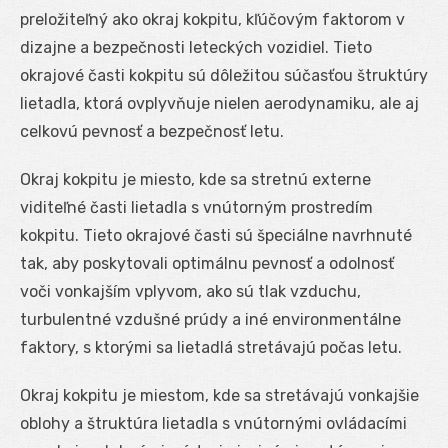
preložiteľný ako okraj kokpitu, kľúčovým faktorom v
dizajne a bezpečnosti leteckých vozidiel. Tieto
okrajové časti kokpitu sú dôležitou súčasťou štruktúry
lietadla, ktorá ovplyvňuje nielen aerodynamiku, ale aj
celkovú pevnosť a bezpečnosť letu.
Okraj kokpitu je miesto, kde sa stretnú externe
viditeľné časti lietadla s vnútorným prostredím
kokpitu. Tieto okrajové časti sú špeciálne navrhnuté
tak, aby poskytovali optimálnu pevnosť a odolnosť
voči vonkajším vplyvom, ako sú tlak vzduchu,
turbulentné vzdušné prúdy a iné environmentálne
faktory, s ktorými sa lietadlá stretávajú počas letu.
Okraj kokpitu je miestom, kde sa stretávajú vonkajšie
oblohy a štruktúra lietadla s vnútornými ovládacími