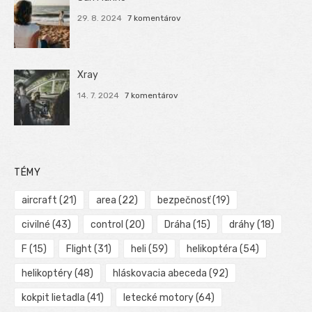
29. 8. 2024
7 komentárov
Xray
14. 7. 2024
7 komentárov
TÉMY
aircraft
(21)
area
(22)
bezpečnosť
(19)
civilné
(43)
control
(20)
Dráha
(15)
dráhy
(18)
F
(15)
Flight
(31)
heli
(59)
helikoptéra
(54)
helikoptéry
(48)
hláskovacia abeceda
(92)
kokpit lietadla
(41)
letecké motory
(64)