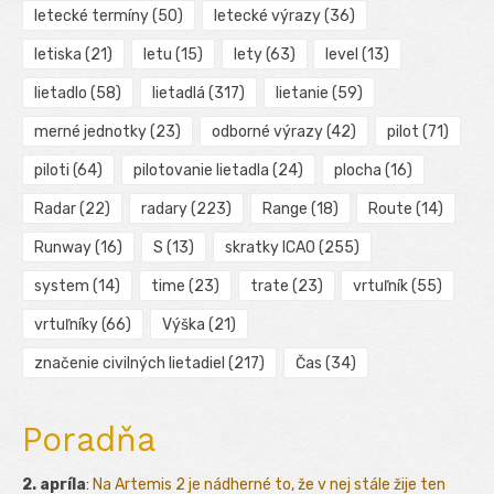
letecké termíny
(50)
letecké výrazy
(36)
letiska
(21)
letu
(15)
lety
(63)
level
(13)
lietadlo
(58)
lietadlá
(317)
lietanie
(59)
merné jednotky
(23)
odborné výrazy
(42)
pilot
(71)
piloti
(64)
pilotovanie lietadla
(24)
plocha
(16)
Radar
(22)
radary
(223)
Range
(18)
Route
(14)
Runway
(16)
S
(13)
skratky ICAO
(255)
system
(14)
time
(23)
trate
(23)
vrtuľník
(55)
vrtuľníky
(66)
Výška
(21)
značenie civilných lietadiel
(217)
Čas
(34)
Poradňa
2. apríla
:
Na Artemis 2 je nádherné to, že v nej stále žije ten