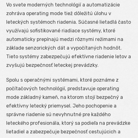
Vo svete moderných technológií a automatizácie
zohráva operating mode tiež dôležitú úlohu v
leteckých systémoch riadenia. Súčasné lietadlá často
využívajú sofistikované riadiace systémy, ktoré
automaticky prepínajú medzi rôznymi režimami na
základe senzorických dát a vypočítaných hodnôt.
Tieto systémy zabezpečujú efektívne riadenie letov a
zvyšujú bezpečnosť leteckej prevádzky.
Spolu s operačnými systémami, ktoré poznáme z
počítačových technológií, predstavuje operating
mode základný kameň, na ktorom stojí bezpečný a
efektívny letecký priemysel. Jeho pochopenie a
správne riadenie sú nevyhnutné pre každého
leteckého profesionála, ktorý sa podieľa na prevádzke
lietadiel a zabezpečuje bezpečnosť cestujúcich a