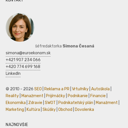
KONTAKT
šéfredaktorka
Simona Česaná
simona@euroekonom.sk
+421 907 234 066
+420 774 699 168
LinkedIn
© 2010 - 2026
SEO
|
Reklama a PR
|
Vrtuľníky
|
Autoškola
|
Reality
|
Manažment
|
Prijímáčky
|
Podnikanie
|
Financie
|
Ekonomika
|
Zdravie
|
SWOT
|
Podnikateľský plán
|
Manažment
|
Marketing
|
Kultúra
|
Skúšky
|
Obchod
|
Dovolenka
NAJNOVŠIE