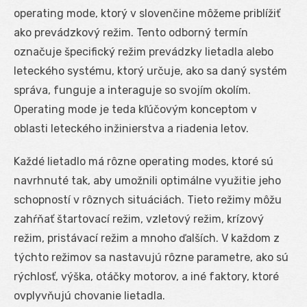
operating mode, ktorý v slovenčine môžeme priblížiť
ako prevádzkový režim. Tento odborný termín
označuje špecifický režim prevádzky lietadla alebo
leteckého systému, ktorý určuje, ako sa daný systém
správa, funguje a interaguje so svojím okolím.
Operating mode je teda kľúčovým konceptom v
oblasti leteckého inžinierstva a riadenia letov.
Každé lietadlo má rôzne operating modes, ktoré sú
navrhnuté tak, aby umožnili optimálne využitie jeho
schopností v rôznych situáciách. Tieto režimy môžu
zahŕňať štartovací režim, vzletový režim, krízový
režim, pristávací režim a mnoho ďalších. V každom z
týchto režimov sa nastavujú rôzne parametre, ako sú
rýchlosť, výška, otáčky motorov, a iné faktory, ktoré
ovplyvňujú chovanie lietadla.