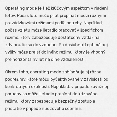
Operating mode je tiež kľúčovým aspektom v riadení
letov. Počas letu môže pilot prepínať medzi rôznymi
prevádzkovými režimami podľa potreby. Napríklad,
počas vzletu môže lietadlo pracovať v špecifickom
režime, ktorý zabezpečuje dostatočný vztlak na
zdvihnutie sa do vzduchu. Po dosiahnutí optimálnej
výšky môže prejsť do iného režimu, ktorý je vhodný
pre horizontálny let na dlhé vzdialenosti.
Okrem toho, operating mode zohľadňuje aj rôzne
podrežimy, ktoré môžu byť aktivované v závislosti od
konkrétnych okolností. Napríklad, v prípade závažnej
poruchy sa môže lietadlo prepínať do krízového
režimu, ktorý zabezpečuje bezpečný zostup a
pristátie v prípade núdzového scenára.