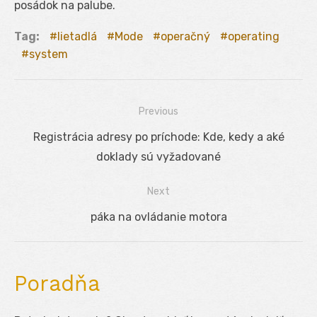
posádok na palube.
Tag:
lietadlá
Mode
operačný
operating
system
Previous
Navigácia
Previous
Registrácia adresy po príchode: Kde, kedy a aké
v
post:
doklady sú vyžadované
článku
Next
Next
páka na ovládanie motora
post:
Poradňa