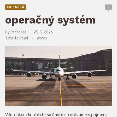
LIETADLÁ
0
operačný systém
By
Peter Kráľ
Posted
25. 3. 2026
on
Time to Read:
-
words
V leteckom kontexte sa často stretávame s pojmom