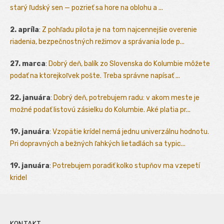
starý ľudský sen — pozrieť sa hore na oblohu a ...
2. apríla
:
Z pohľadu pilota je na tom najcennejšie overenie
riadenia, bezpečnostných režimov a správania lode p...
27. marca
:
Dobrý deň, balík zo Slovenska do Kolumbie môžete
podať na ktorejkoľvek pošte. Treba správne napísať ...
22. januára
:
Dobrý deň, potrebujem radu: v akom meste je
možné podať listovú zásielku do Kolumbie. Aké platia pr...
19. januára
:
Vzopätie krídel nemá jednu univerzálnu hodnotu.
Pri dopravných a bežných ľahkých lietadlách sa typic...
19. januára
:
Potrebujem poradiť kolko stupňov ma vzepetí
kridel