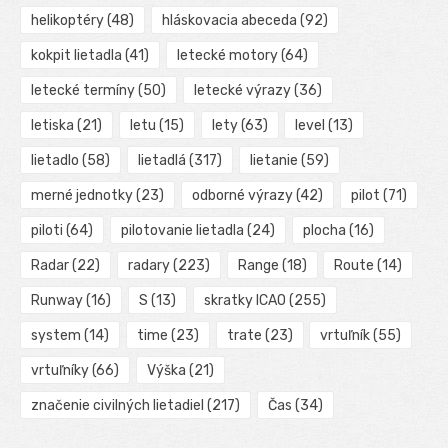
helikoptéry
(48)
hláskovacia abeceda
(92)
kokpit lietadla
(41)
letecké motory
(64)
letecké termíny
(50)
letecké výrazy
(36)
letiska
(21)
letu
(15)
lety
(63)
level
(13)
lietadlo
(58)
lietadlá
(317)
lietanie
(59)
merné jednotky
(23)
odborné výrazy
(42)
pilot
(71)
piloti
(64)
pilotovanie lietadla
(24)
plocha
(16)
Radar
(22)
radary
(223)
Range
(18)
Route
(14)
Runway
(16)
S
(13)
skratky ICAO
(255)
system
(14)
time
(23)
trate
(23)
vrtuľník
(55)
vrtuľníky
(66)
Výška
(21)
značenie civilných lietadiel
(217)
Čas
(34)