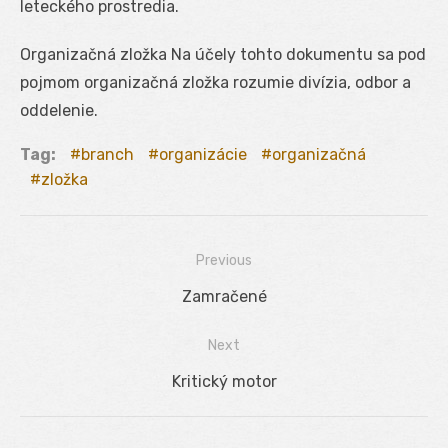
leteckého prostredia.
Organizačná zložka Na účely tohto dokumentu sa pod
pojmom organizačná zložka rozumie divízia, odbor a
oddelenie.
Tag:
branch
organizácie
organizačná
zložka
Previous
Navigácia
Previous
Zamračené
v
post:
Next
článku
Next
Kritický motor
post: