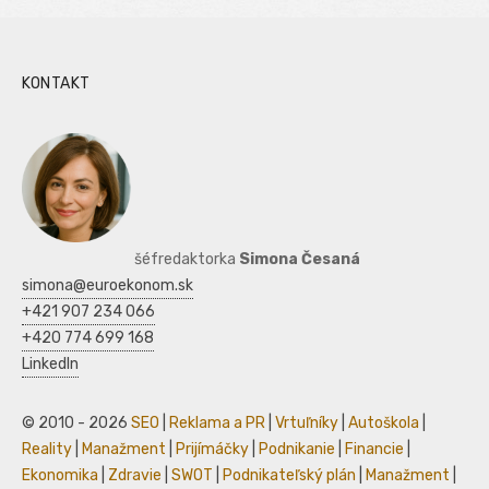
KONTAKT
šéfredaktorka
Simona Česaná
simona@euroekonom.sk
+421 907 234 066
+420 774 699 168
LinkedIn
© 2010 - 2026
SEO
|
Reklama a PR
|
Vrtuľníky
|
Autoškola
|
Reality
|
Manažment
|
Prijímáčky
|
Podnikanie
|
Financie
|
Ekonomika
|
Zdravie
|
SWOT
|
Podnikateľský plán
|
Manažment
|