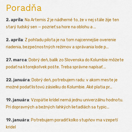
Poradňa
2. apríla
:
Na Artemis 2 je nádherné to, že v nej stále žije ten
starý ľudský sen — pozrieť sa hore na oblohu a ...
2. apríla
:
Z pohľadu pilota je na tom najcennejšie overenie
riadenia, bezpečnostných režimov a správania lode p...
27. marca
:
Dobrý deň, balík zo Slovenska do Kolumbie môžete
podať na ktorejkoľvek pošte. Treba správne napísať ...
22. januára
:
Dobrý deň, potrebujem radu: v akom meste je
možné podať listovú zásielku do Kolumbie. Aké platia pr...
19. januára
:
Vzopätie krídel nemá jednu univerzálnu hodnotu.
Pri dopravných a bežných ľahkých lietadlách sa typic...
19. januára
:
Potrebujem poradiť kolko stupňov ma vzepetí
kridel