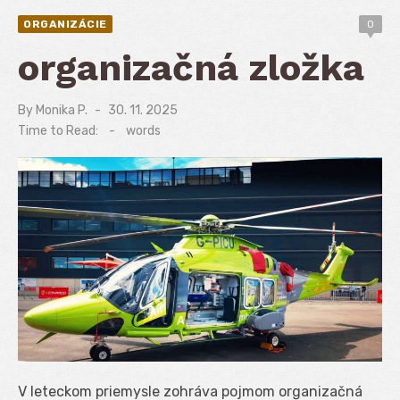
ORGANIZÁCIE
0
organizačná zložka
By
Monika P.
Posted
30. 11. 2025
on
Time to Read:
-
words
V leteckom priemysle zohráva pojmom organizačná