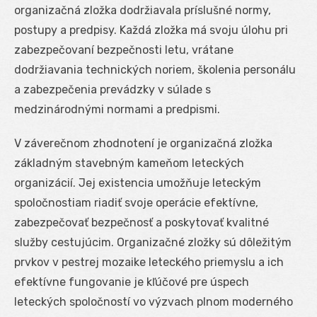
organizačná zložka dodržiavala príslušné normy,
postupy a predpisy. Každá zložka má svoju úlohu pri
zabezpečovaní bezpečnosti letu, vrátane
dodržiavania technických noriem, školenia personálu
a zabezpečenia prevádzky v súlade s
medzinárodnými normami a predpismi.
V záverečnom zhodnotení je organizačná zložka
základným stavebným kameňom leteckých
organizácií. Jej existencia umožňuje leteckým
spoločnostiam riadiť svoje operácie efektívne,
zabezpečovať bezpečnosť a poskytovať kvalitné
služby cestujúcim. Organizačné zložky sú dôležitým
prvkov v pestrej mozaike leteckého priemyslu a ich
efektívne fungovanie je kľúčové pre úspech
leteckých spoločností vo výzvach plnom moderného