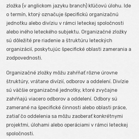
zložka (v anglickom jazyku branch) kľúčovú úlohu. Ide
o termín, ktorý označuje špecifickú organizačnú
jednotku alebo divíziu v rámci leteckej spoločnosti
alebo iného leteckého subjektu. Organizačné zložky
sú dôležité pre riadenie a štruktúru leteckých
organizácií, poskytujúc špecifické oblasti zamerania a
zodpovednosti.
Organizačné zložky môžu zahŕňať rôzne úrovne
štruktúry, vrátane divízií, odborov a oddelení. Divízie
sú väčšie organizačné jednotky, ktoré zvyčajne
zahŕňajú viacero odborov a oddelení. Odbory sú
zamerané na špecifické činnosti alebo oblasti práce,
zatiaľ čo oddelenia sa môžu zaoberať konkrétnymi
projektmi, úlohami alebo operáciami v rámci leteckej
spoločnosti.