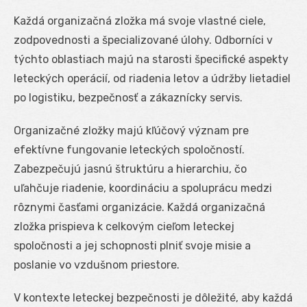
Každá organizačná zložka má svoje vlastné ciele,
zodpovednosti a špecializované úlohy. Odborníci v
týchto oblastiach majú na starosti špecifické aspekty
leteckých operácií, od riadenia letov a údržby lietadiel
po logistiku, bezpečnosť a zákaznícky servis.
Organizačné zložky majú kľúčový význam pre
efektívne fungovanie leteckých spoločností.
Zabezpečujú jasnú štruktúru a hierarchiu, čo
uľahčuje riadenie, koordináciu a spoluprácu medzi
rôznymi časťami organizácie. Každá organizačná
zložka prispieva k celkovým cieľom leteckej
spoločnosti a jej schopnosti plniť svoje misie a
poslanie vo vzdušnom priestore.
V kontexte leteckej bezpečnosti je dôležité, aby každá