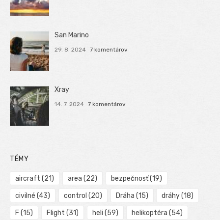
San Marino
29. 8. 2024
7 komentárov
Xray
14. 7. 2024
7 komentárov
TÉMY
aircraft
(21)
area
(22)
bezpečnosť
(19)
civilné
(43)
control
(20)
Dráha
(15)
dráhy
(18)
F
(15)
Flight
(31)
heli
(59)
helikoptéra
(54)