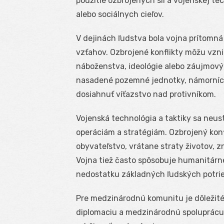
použitie ozbrojených síl a vojenskej t
alebo sociálnych cieľov.
V dejinách ľudstva bola vojna prítomn
vzťahov. Ozbrojené konflikty môžu vzn
náboženstva, ideológie alebo záujmovýc
nasadené pozemné jednotky, námorníctv
dosiahnuť víťazstvo nad protivníkom.
Vojenská technológia a taktiky sa neust
operáciám a stratégiám. Ozbrojený konf
obyvateľstvo, vrátane straty životov, zn
Vojna tiež často spôsobuje humanitárn
nedostatku základných ľudských potrie
Pre medzinárodnú komunitu je dôležité 
diplomaciu a medzinárodnú spoluprácu