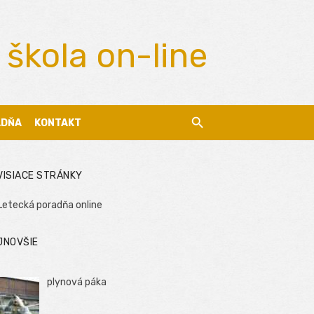
 škola on-line
ADŇA
KONTAKT
VISIACE STRÁNKY
Letecká poradňa online
JNOVŠIE
plynová páka