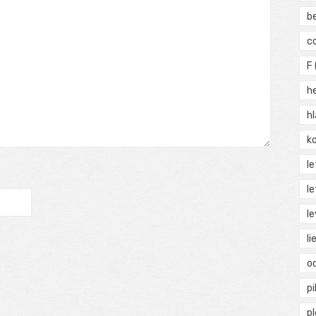
b
c
F
h
h
ko
l
le
le
li
o
pi
p