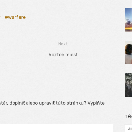
ý
warfare
Next
Next
Rozteč miest
post:
ár, doplniť alebo upraviť túto stránku? Vyplňte
TÉ
ai