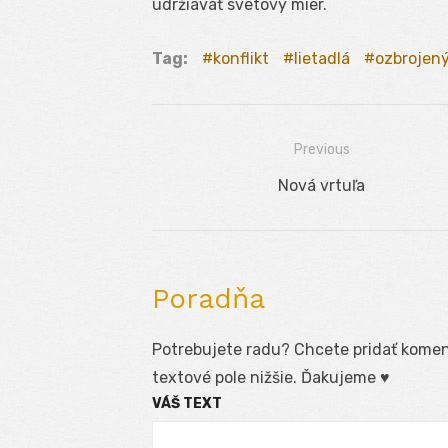
udržiavať svetový mier.
Tag:
konflikt
lietadlá
ozbrojen
Previous
Navigácia
Previous
Nová vrtuľa
v
post:
článku
Poradňa
Potrebujete radu? Chcete pridať koment
textové pole nižšie. Ďakujeme ♥
VÁŠ TEXT