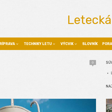
Letecká
RÍPRAVA
TECHNIKY LETU
VÝCVIK
SLOVNÍK
POR
SÚ
0
NA