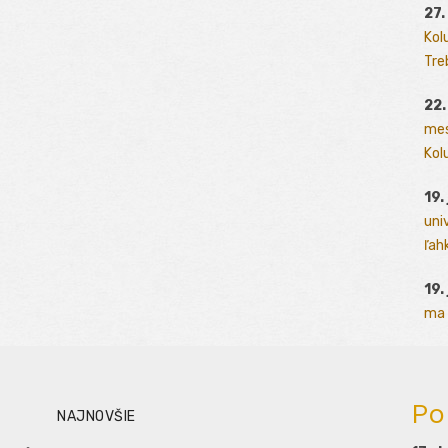
27.
Kol
Tre
22.
mes
Kolu
19.
uni
ľah
19.
ma 
Po
NAJNOVŠIE