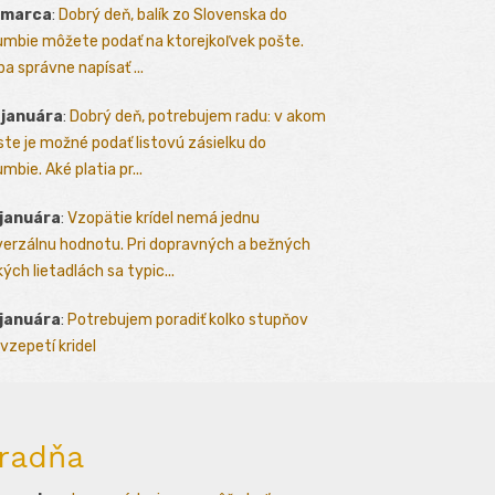
 marca
:
Dobrý deň, balík zo Slovenska do
umbie môžete podať na ktorejkoľvek pošte.
ba správne napísať ...
 januára
:
Dobrý deň, potrebujem radu: v akom
te je možné podať listovú zásielku do
mbie. Aké platia pr...
 januára
:
Vzopätie krídel nemá jednu
verzálnu hodnotu. Pri dopravných a bežných
kých lietadlách sa typic...
 januára
:
Potrebujem poradiť kolko stupňov
vzepetí kridel
radňa