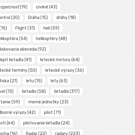
ezpečnosť
(19)
civilné
(43)
ontrol
(20)
Dráha
(15)
dráhy
(18)
(15)
Flight
(31)
heli
(59)
elikoptéra
(54)
helikoptéry
(48)
láskovacia abeceda
(92)
kpit lietadla
(41)
letecké motory
(64)
etecké termíny
(50)
letecké výrazy
(36)
tiska
(21)
letu
(15)
lety
(63)
vel
(13)
lietadlo
(58)
lietadlá
(317)
etanie
(59)
merné jednotky
(23)
dborné výrazy
(42)
pilot
(71)
loti
(64)
pilotovanie lietadla
(24)
locha
(16)
Radar
(22)
radary
(223)