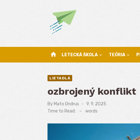
Skip
to
content
home
LETECKÁ ŠKOLA
TEÓRIA
P
LIETADLÁ
ozbrojený konflikt
By
Mato Ondrus
Posted
9. 9. 2025
on
Time to Read:
-
words