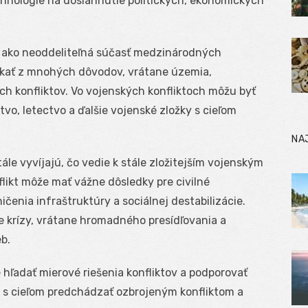
echnológie na dosiahnutie politických, ekonomických
á ako neoddeliteľná súčasť medzinárodných
ikať z mnohých dôvodov, vrátane územia,
h konfliktov. Vo vojenských konfliktoch môžu byť
o, letectvo a ďalšie vojenské zložky s cieľom
NA
ále vyvíjajú, čo vedie k stále zložitejším vojenským
likt môže mať vážne dôsledky pre civilné
ičenia infraštruktúry a sociálnej destabilizácie.
e krízy, vrátane hromadného presídľovania a
b.
hľadať mierové riešenia konfliktov a podporovať
 s cieľom predchádzať ozbrojeným konfliktom a