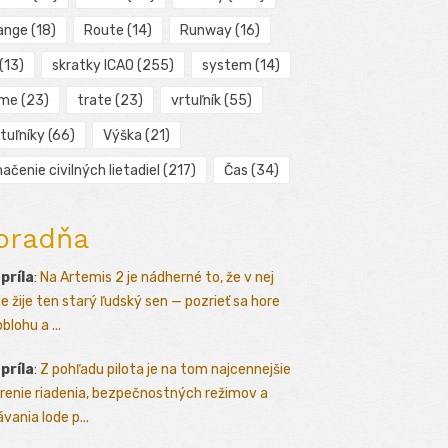
ange
(18)
Route
(14)
Runway
(16)
(13)
skratky ICAO
(255)
system
(14)
ime
(23)
trate
(23)
vrtuľník
(55)
tuľníky
(66)
Výška
(21)
ačenie civilných lietadiel
(217)
Čas
(34)
oradňa
apríla
:
Na Artemis 2 je nádherné to, že v nej
le žije ten starý ľudský sen — pozrieť sa hore
blohu a ...
apríla
:
Z pohľadu pilota je na tom najcennejšie
renie riadenia, bezpečnostných režimov a
vania lode p...