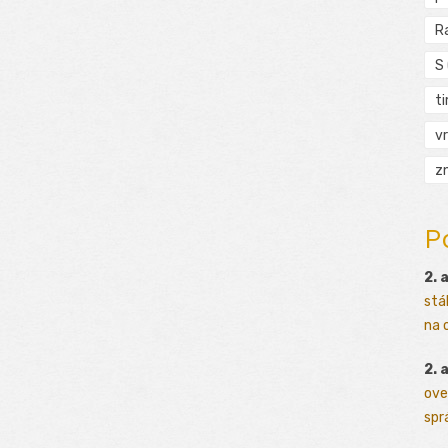
R
S
t
vr
zn
P
2. 
stá
na o
2. 
ove
sprá