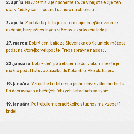
2. apríla
:
Na Artemis 2 je nádherné to, že v nej stále žije ten
starý ľudský sen — pozrieť sa hore na oblohu a ...
2. apríla
:
Z pohľadu pilota je na tom najcennejšie overenie
riadenia, bezpečnostných režimov a správania lode p...
27. marca
:
Dobrý deň, balík zo Slovenska do Kolumbie môžete
podať na ktorejkoľvek pošte. Treba správne napísať ...
22. januára
:
Dobrý deň, potrebujem radu: v akom meste je
možné podať listovú zásielku do Kolumbie. Aké platia pr...
19. januára
:
Vzopätie krídel nemá jednu univerzálnu hodnotu.
Pri dopravných a bežných ľahkých lietadlách sa typic...
19. januára
:
Potrebujem poradiť kolko stupňov ma vzepetí
kridel