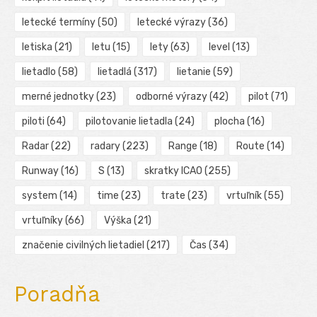
letecké termíny
(50)
letecké výrazy
(36)
letiska
(21)
letu
(15)
lety
(63)
level
(13)
lietadlo
(58)
lietadlá
(317)
lietanie
(59)
merné jednotky
(23)
odborné výrazy
(42)
pilot
(71)
piloti
(64)
pilotovanie lietadla
(24)
plocha
(16)
Radar
(22)
radary
(223)
Range
(18)
Route
(14)
Runway
(16)
S
(13)
skratky ICAO
(255)
system
(14)
time
(23)
trate
(23)
vrtuľník
(55)
vrtuľníky
(66)
Výška
(21)
značenie civilných lietadiel
(217)
Čas
(34)
Poradňa