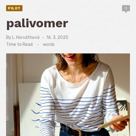
PILOT
0
palivomer
By
L. Horváthová
Posted
16. 3. 2025
on
Time to Read:
-
words