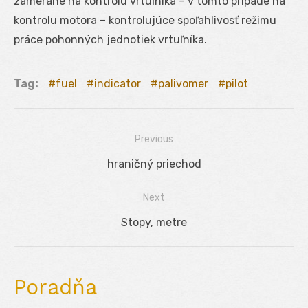
zamerané na kontrolu vrtuľníka – v tomto prípade na
kontrolu motora – kontrolujúce spoľahlivosť režimu
práce pohonných jednotiek vrtuľníka.
Tag:
fuel
indicator
palivomer
pilot
Previous
Navigácia
Previous
hraničný priechod
v
post:
Next
článku
Next
Stopy, metre
post:
Poradňa