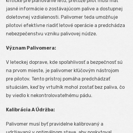
kritické pre plánovanie letu, pretože pilot musí mať
jasné informácie o zostávajúcom palive a dostupnej
doletovnej vzdialenosti. Palivomer teda umožňuje
pilotovi efektívne riadiť letové operácie a predchádza
nebezpečenstvu vzniku palivovej núdze.
Význam Palivomera:
V leteckej doprave, kde spoľahlivosť a bezpečnosť sú
na prvom mieste, je palivomer kľúčovým nástrojom
pre pilotov. Tento prístroj pomáha predchádzať
situáciám, keď by vrtuľník mohol zostať bez paliva, čo
by viedlo k nekontrolovateľnému pádu.
Kalibrácia A Údržba:
Palivomer musí byť pravidelne kalibrovaný a
udržiavaný v optimálnom stave, aby poskytoval