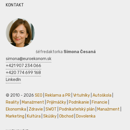
KONTAKT
šéfredaktorka
Simona Česaná
simona@euroekonom.sk
+421 907 234 066
+420 774 699 168
LinkedIn
© 2010 - 2026
SEO
|
Reklama a PR
|
Vrtuľníky
|
Autoškola
|
Reality
|
Manažment
|
Prijímáčky
|
Podnikanie
|
Financie
|
Ekonomika
|
Zdravie
|
SWOT
|
Podnikateľský plán
|
Manažment
|
Marketing
|
Kultúra
|
Skúšky
|
Obchod
|
Dovolenka