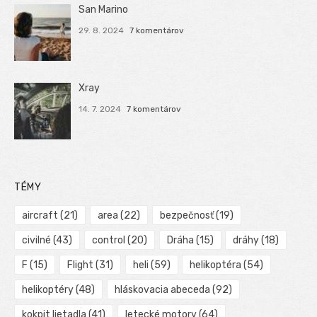
San Marino
29. 8. 2024
7 komentárov
Xray
14. 7. 2024
7 komentárov
TÉMY
aircraft
(21)
area
(22)
bezpečnosť
(19)
civilné
(43)
control
(20)
Dráha
(15)
dráhy
(18)
F
(15)
Flight
(31)
heli
(59)
helikoptéra
(54)
helikoptéry
(48)
hláskovacia abeceda
(92)
kokpit lietadla
(41)
letecké motory
(64)