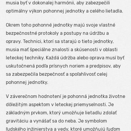
musia byť v dokonalej harmónii, aby zabezpečili
optimálny výkon pohonnej jednotky a celého lietadla.
Okrem toho pohonné jednotky majú svoje vlastné
bezpečnostné protokoly a postupy na údržbu a
opravy. Technici, ktorí sa starajú o tieto jednotky,
musia mať špeciálne znalosti a skúsenosti v oblasti
leteckej techniky. Každá údržba alebo oprava musí byť
uskutočnená podľa prísnych noriem a predpisov, aby
sa zabezpečila bezpečnosť a spoľahlivosť celej
pohonnej jednotky.
V záverečnom hodnotení je pohonná jednotka životne
dôležitým aspektom v leteckej priemyselnosti. Je
základným prvkom, ktorý umožňuje lietadlu zdolať
gravitáciu a vynášať sa do neba. Je symbolom
ľudského inžinierstva a vedy, ktoré umožňujú ľuďom