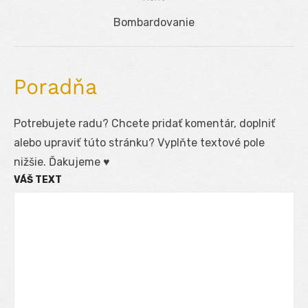
článku
Next
Bombardovanie
post:
Poradňa
Potrebujete radu? Chcete pridať komentár, doplniť
alebo upraviť túto stránku? Vyplňte textové pole
nižšie. Ďakujeme ♥
VÁŠ TEXT