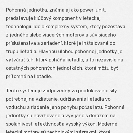
Pohonná jednotka, známa aj ako power-unit,
predstavuje kľúčový komponent v leteckej
technológii. Ide o komplexný systém, ktorý pozostáva
z jedného alebo viacerých motorov a súvisiaceho
príslušenstva a zariadení, ktoré je inštalované do
trupu lietadla. Hlavnou úlohou pohonnej jednotky je
vytvárať ťah, ktorý poháňa lietadlo, a to nezávisle na
ostatných pohonných jednotkách, ktoré môžu byť
prítomné na lietadle.
Tento systém je zodpovedný za produkovanie sily
potrebnej na vzlietanie, udržiavanie lietadla vo
vzduchu a riadenie jeho pohybu počas letu. Pohonné
jednotky sú navrhované a vyvíjané s dôrazom na
spoľahlivosť, efektívnosť a vysoký výkon. Moderné
letecké motory sú technickými zázrakmi, ktoré