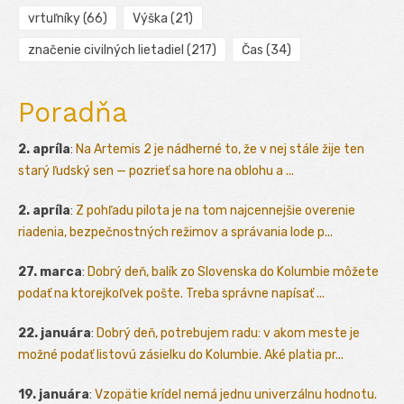
vrtuľníky
(66)
Výška
(21)
značenie civilných lietadiel
(217)
Čas
(34)
Poradňa
2. apríla
:
Na Artemis 2 je nádherné to, že v nej stále žije ten
starý ľudský sen — pozrieť sa hore na oblohu a ...
2. apríla
:
Z pohľadu pilota je na tom najcennejšie overenie
riadenia, bezpečnostných režimov a správania lode p...
27. marca
:
Dobrý deň, balík zo Slovenska do Kolumbie môžete
podať na ktorejkoľvek pošte. Treba správne napísať ...
22. januára
:
Dobrý deň, potrebujem radu: v akom meste je
možné podať listovú zásielku do Kolumbie. Aké platia pr...
19. januára
:
Vzopätie krídel nemá jednu univerzálnu hodnotu.