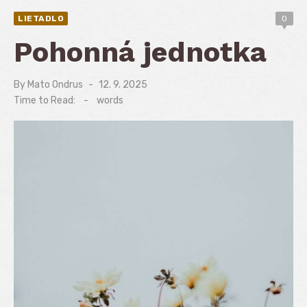
LIETADLO
0
Pohonná jednotka
By
Mato Ondrus
Posted
12. 9. 2025
on
Time to Read:
-
words