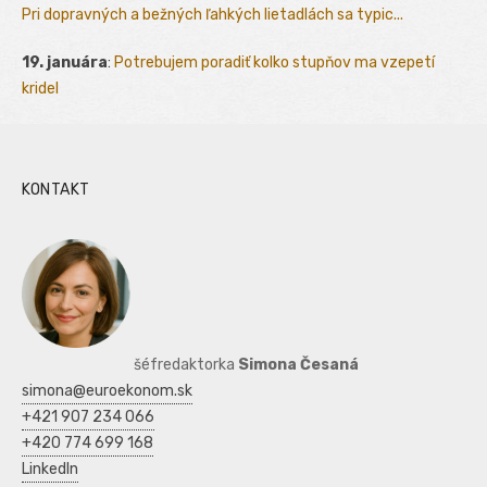
Pri dopravných a bežných ľahkých lietadlách sa typic...
19. januára
:
Potrebujem poradiť kolko stupňov ma vzepetí
kridel
KONTAKT
šéfredaktorka
Simona Česaná
simona@euroekonom.sk
+421 907 234 066
+420 774 699 168
LinkedIn