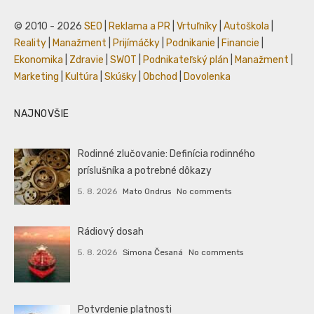
© 2010 - 2026
SEO
|
Reklama a PR
|
Vrtuľníky
|
Autoškola
|
Reality
|
Manažment
|
Prijímáčky
|
Podnikanie
|
Financie
|
Ekonomika
|
Zdravie
|
SWOT
|
Podnikateľský plán
|
Manažment
|
Marketing
|
Kultúra
|
Skúšky
|
Obchod
|
Dovolenka
NAJNOVŠIE
Rodinné zlučovanie: Definícia rodinného
príslušníka a potrebné dôkazy
5. 8. 2026
Mato Ondrus
No comments
Rádiový dosah
5. 8. 2026
Simona Česaná
No comments
Potvrdenie platnosti