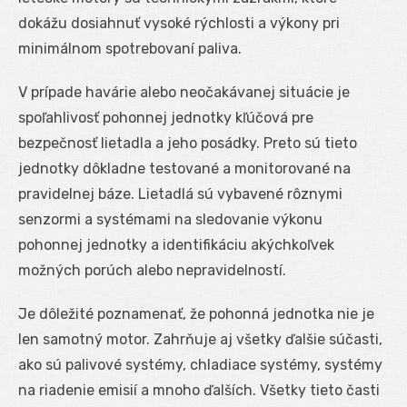
dokážu dosiahnuť vysoké rýchlosti a výkony pri
minimálnom spotrebovaní paliva.
V prípade havárie alebo neočakávanej situácie je
spoľahlivosť pohonnej jednotky kľúčová pre
bezpečnosť lietadla a jeho posádky. Preto sú tieto
jednotky dôkladne testované a monitorované na
pravidelnej báze. Lietadlá sú vybavené rôznymi
senzormi a systémami na sledovanie výkonu
pohonnej jednotky a identifikáciu akýchkoľvek
možných porúch alebo nepravidelností.
Je dôležité poznamenať, že pohonná jednotka nie je
len samotný motor. Zahrňuje aj všetky ďalšie súčasti,
ako sú palivové systémy, chladiace systémy, systémy
na riadenie emisií a mnoho ďalších. Všetky tieto časti