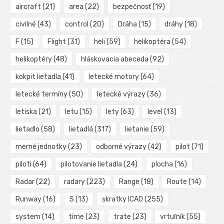
aircraft
(21)
area
(22)
bezpečnosť
(19)
civilné
(43)
control
(20)
Dráha
(15)
dráhy
(18)
F
(15)
Flight
(31)
heli
(59)
helikoptéra
(54)
helikoptéry
(48)
hláskovacia abeceda
(92)
kokpit lietadla
(41)
letecké motory
(64)
letecké termíny
(50)
letecké výrazy
(36)
letiska
(21)
letu
(15)
lety
(63)
level
(13)
lietadlo
(58)
lietadlá
(317)
lietanie
(59)
merné jednotky
(23)
odborné výrazy
(42)
pilot
(71)
piloti
(64)
pilotovanie lietadla
(24)
plocha
(16)
Radar
(22)
radary
(223)
Range
(18)
Route
(14)
Runway
(16)
S
(13)
skratky ICAO
(255)
system
(14)
time
(23)
trate
(23)
vrtuľník
(55)