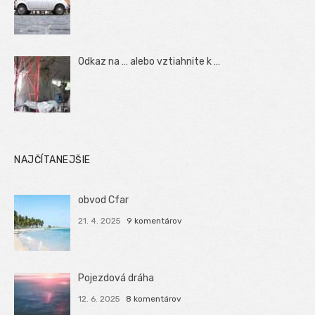
Odkaz na … alebo vztiahnite k …
NAJČÍTANEJŠIE
obvod Cfar
21. 4. 2025
9 komentárov
Pojezdová dráha
12. 6. 2025
8 komentárov