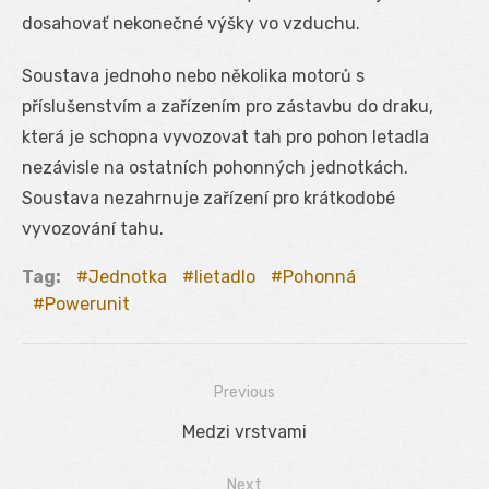
dosahovať nekonečné výšky vo vzduchu.
Soustava jednoho nebo několika motorů s
příslušenstvím a zařízením pro zástavbu do draku,
která je schopna vyvozovat tah pro pohon letadla
nezávisle na ostatních pohonných jednotkách.
Soustava nezahrnuje zařízení pro krátkodobé
vyvozování tahu.
Tag:
Jednotka
lietadlo
Pohonná
Powerunit
Previous
Navigácia
Previous
Medzi vrstvami
v
post:
Next