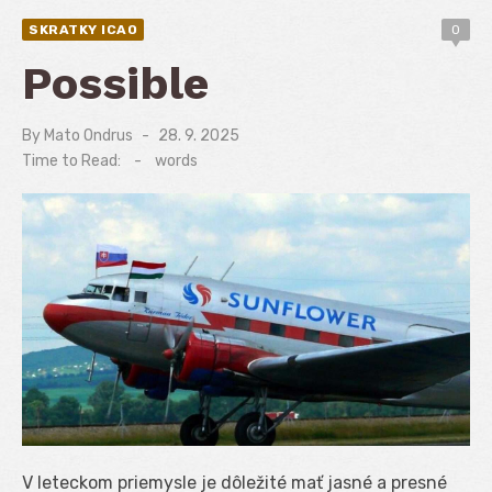
SKRATKY ICAO
0
Possible
By
Mato Ondrus
Posted
28. 9. 2025
on
Time to Read:
-
words
V leteckom priemysle je dôležité mať jasné a presné