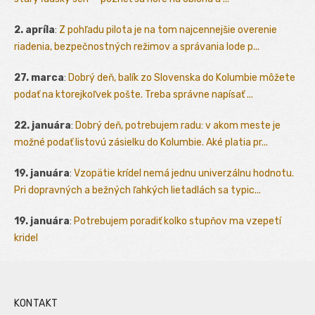
2. apríla
:
Z pohľadu pilota je na tom najcennejšie overenie
riadenia, bezpečnostných režimov a správania lode p...
27. marca
:
Dobrý deň, balík zo Slovenska do Kolumbie môžete
podať na ktorejkoľvek pošte. Treba správne napísať ...
22. januára
:
Dobrý deň, potrebujem radu: v akom meste je
možné podať listovú zásielku do Kolumbie. Aké platia pr...
19. januára
:
Vzopätie krídel nemá jednu univerzálnu hodnotu.
Pri dopravných a bežných ľahkých lietadlách sa typic...
19. januára
:
Potrebujem poradiť kolko stupňov ma vzepetí
kridel
KONTAKT