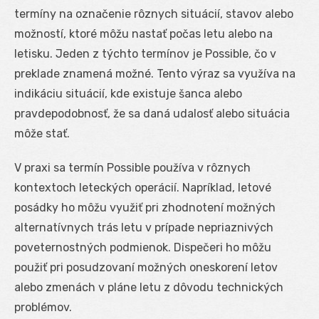
termíny na označenie rôznych situácií, stavov alebo
možností, ktoré môžu nastať počas letu alebo na
letisku. Jeden z týchto termínov je Possible, čo v
preklade znamená možné. Tento výraz sa využíva na
indikáciu situácií, kde existuje šanca alebo
pravdepodobnosť, že sa daná udalosť alebo situácia
môže stať.
V praxi sa termín Possible používa v rôznych
kontextoch leteckých operácií. Napríklad, letové
posádky ho môžu využiť pri zhodnotení možných
alternatívnych trás letu v prípade nepriaznivých
poveternostných podmienok. Dispečeri ho môžu
použiť pri posudzovaní možných oneskorení letov
alebo zmenách v pláne letu z dôvodu technických
problémov.