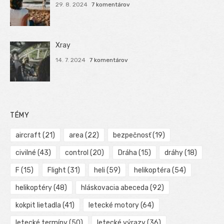
29. 8. 2024
7 komentárov
Xray
14. 7. 2024
7 komentárov
TÉMY
aircraft
(21)
area
(22)
bezpečnosť
(19)
civilné
(43)
control
(20)
Dráha
(15)
dráhy
(18)
F
(15)
Flight
(31)
heli
(59)
helikoptéra
(54)
helikoptéry
(48)
hláskovacia abeceda
(92)
kokpit lietadla
(41)
letecké motory
(64)
letecké termíny
(50)
letecké výrazy
(36)