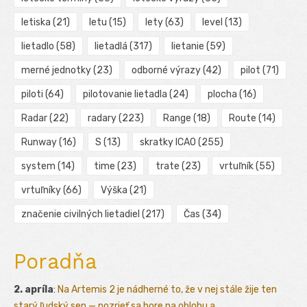
letiska
(21)
letu
(15)
lety
(63)
level
(13)
lietadlo
(58)
lietadlá
(317)
lietanie
(59)
merné jednotky
(23)
odborné výrazy
(42)
pilot
(71)
piloti
(64)
pilotovanie lietadla
(24)
plocha
(16)
Radar
(22)
radary
(223)
Range
(18)
Route
(14)
Runway
(16)
S
(13)
skratky ICAO
(255)
system
(14)
time
(23)
trate
(23)
vrtuľník
(55)
vrtuľníky
(66)
Výška
(21)
značenie civilných lietadiel
(217)
Čas
(34)
Poradňa
2. apríla
:
Na Artemis 2 je nádherné to, že v nej stále žije ten
starý ľudský sen — pozrieť sa hore na oblohu a ...