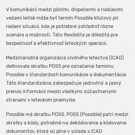
V komunikácii medzi pilotmi, dispečermi a riadiacimi
vežami letísk môže byť termín Possible kľúčový pri
riešení situácií, kde je potrebné zohľadniť rôzne
scenáre a možnosti. Táto flexibilita je dôležitá pre
bezpečnosť a efektívnosť leteckých operácií.
Medzinárodná organizácia civilného letectva (ICAO)
definovala skratku POSS pre označenie termínu
Possible v štandardoch komunikácie a dokumentácie.
Táto štandardizácia zabezpečuje jednotný a jasný
prenos informácií medzi všetkými zúčastnenými
stranami v leteckom priemysle.
Possible má skratku POSS. POSS (Possible) patrí medzi
skratky a kódy, potrebné na dekódovanie a kódovanie
dokumentov, ktoré sú plne v súlade s ICAO