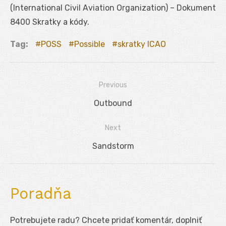
(International Civil Aviation Organization) – Dokument
8400 Skratky a kódy.
Tag:
POSS
Possible
skratky ICAO
Previous
Navigácia
Previous
Outbound
v
post:
Next
článku
Next
Sandstorm
post:
Poradňa
Potrebujete radu? Chcete pridať komentár, doplniť