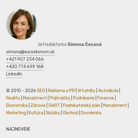
šéfredaktorka
Simona Česaná
simona@euroekonom.sk
+421 907 234 066
+420 774 699 168
LinkedIn
© 2010 - 2026
SEO
|
Reklama a PR
|
Vrtuľníky
|
Autoškola
|
Reality
|
Manažment
|
Prijímáčky
|
Podnikanie
|
Financie
|
Ekonomika
|
Zdravie
|
SWOT
|
Podnikateľský plán
|
Manažment
|
Marketing
|
Kultúra
|
Skúšky
|
Obchod
|
Dovolenka
NAJNOVŠIE