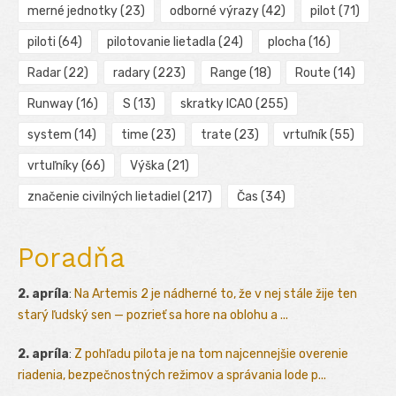
merné jednotky
(23)
odborné výrazy
(42)
pilot
(71)
piloti
(64)
pilotovanie lietadla
(24)
plocha
(16)
Radar
(22)
radary
(223)
Range
(18)
Route
(14)
Runway
(16)
S
(13)
skratky ICAO
(255)
system
(14)
time
(23)
trate
(23)
vrtuľník
(55)
vrtuľníky
(66)
Výška
(21)
značenie civilných lietadiel
(217)
Čas
(34)
Poradňa
2. apríla
:
Na Artemis 2 je nádherné to, že v nej stále žije ten
starý ľudský sen — pozrieť sa hore na oblohu a ...
2. apríla
:
Z pohľadu pilota je na tom najcennejšie overenie
riadenia, bezpečnostných režimov a správania lode p...