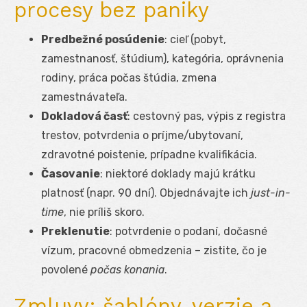
procesy bez paniky
Predbežné posúdenie
: cieľ (pobyt,
zamestnanosť, štúdium), kategória, oprávnenia
rodiny, práca počas štúdia, zmena
zamestnávateľa.
Dokladová časť
: cestovný pas, výpis z registra
trestov, potvrdenia o príjme/ubytovaní,
zdravotné poistenie, prípadne kvalifikácia.
Časovanie
: niektoré doklady majú krátku
platnosť (napr. 90 dní). Objednávajte ich
just-in-
time
, nie príliš skoro.
Preklenutie
: potvrdenie o podaní, dočasné
vízum, pracovné obmedzenia – zistite, čo je
povolené
počas konania
.
Zmluvy: šablóny, verzie a