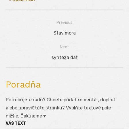
Previous
Navigácia
Previous
Stav mora
v
post:
Next
článku
Next
syntéza dát
post:
Poradňa
Potrebujete radu? Chcete pridať komentár, doplniť
alebo upraviť túto stránku? Vyplňte textové pole
nižšie. Ďakujeme ♥
VÁŠ TEXT