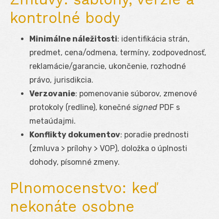
kontrolné body
Minimálne náležitosti
: identifikácia strán,
predmet, cena/odmena, termíny, zodpovednosť,
reklamácie/garancie, ukončenie, rozhodné
právo, jurisdikcia.
Verzovanie
: pomenovanie súborov, zmenové
protokoly (redline), konečné
signed
PDF s
metaúdajmi.
Konflikty dokumentov
: poradie prednosti
(zmluva > prílohy > VOP), doložka o úplnosti
dohody, písomné zmeny.
Plnomocenstvo: keď
nekonáte osobne