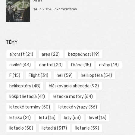
Xray
14. 7. 2024
7 komentárov
TÉMY
aircraft
(21)
area
(22)
bezpečnosť
(19)
civilné
(43)
control
(20)
Dráha
(15)
dráhy
(18)
F
(15)
Flight
(31)
heli
(59)
helikoptéra
(54)
helikoptéry
(48)
hláskovacia abeceda
(92)
kokpit lietadla
(41)
letecké motory
(64)
letecké termíny
(50)
letecké výrazy
(36)
letiska
(21)
letu
(15)
lety
(63)
level
(13)
lietadlo
(58)
lietadlá
(317)
lietanie
(59)