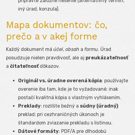
pripravte záložné riešenie (alternatívny termín,
iný úrad, konzula).
Mapa dokumentov: čo,
prečo a v akej forme
Každý dokument má
účel
,
obsah
a
formu
. Úrad
posudzuje nielen pravdivosť, ale aj
preukázateľnosť
a
čitateľnosť
dôkazov.
Originál vs. úradne overená kópia
: používajte
overenie iba tam, kde je to vyžadované; inak
postačí kvalitná kópia s vlastným vyhlásením.
Preklady
: rozlíšte bežný a
súdny (úradný)
preklad; pri cezhraničných úkonoch je
štandardom zviazanie prekladu s listinou.
Dátové formáty
: PDF/A pre dlhodobú