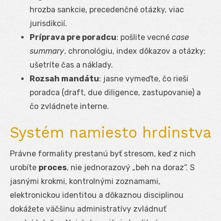
hrozba sankcie, precedenčné otázky, viac
jurisdikcií.
Príprava pre poradcu
: pošlite vecné
case
summary
, chronológiu, index dôkazov a otázky;
ušetríte čas a náklady.
Rozsah mandátu
: jasne vymeďte, čo rieši
poradca (draft, due diligence, zastupovanie) a
čo zvládnete interne.
Systém namiesto hrdinstva
Právne formality prestanú byť stresom, keď z nich
urobíte
proces
, nie jednorazový „beh na doraz“. S
jasnými krokmi, kontrolnými zoznamami,
elektronickou identitou a dôkaznou disciplinou
dokážete väčšinu administratívy zvládnuť