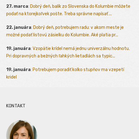
27. marca
:
Dobrý deň, balík zo Slovenska do Kolumbie môžete
podať na ktorejkoľvek pošte. Treba správne napísať ...
22. januára
:
Dobrý deň, potrebujem radu: v akom meste je
možné podať listovú zásielku do Kolumbie. Aké platia pr...
19. januára
:
Vzopätie krídel nemá jednu univerzálnu hodnotu.
Pri dopravných a bežných ľahkých lietadlách sa typic...
19. januára
:
Potrebujem poradiť kolko stupňov ma vzepetí
kridel
KONTAKT