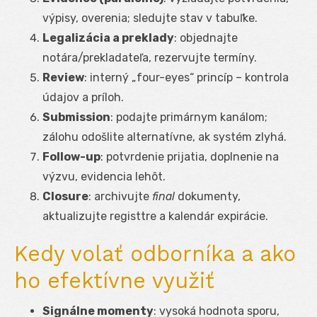
výpisy, overenia; sledujte stav v tabuľke.
Legalizácia a preklady
: objednajte
notára/prekladateľa, rezervujte termíny.
Review
: interný „four-eyes“ princíp – kontrola
údajov a príloh.
Submission
: podajte primárnym kanálom;
zálohu odošlite alternatívne, ak systém zlyhá.
Follow-up
: potvrdenie prijatia, doplnenie na
výzvu, evidencia lehôt.
Closure
: archivujte
final
dokumenty,
aktualizujte registtre a kalendár expirácie.
Kedy volať odborníka a ako
ho efektívne využiť
Signálne momenty
: vysoká hodnota sporu,