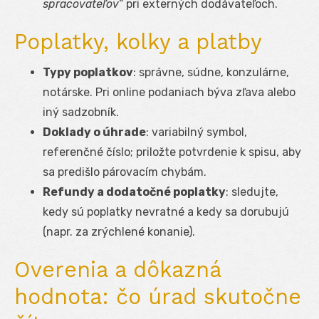
spracovateľov
“ pri externých dodávateľoch.
Poplatky, kolky a platby
Typy poplatkov
: správne, súdne, konzulárne,
notárske. Pri online podaniach býva zľava alebo
iný sadzobník.
Doklady o úhrade
: variabilný symbol,
referenčné číslo; priložte potvrdenie k spisu, aby
sa predišlo párovacím chybám.
Refundy a dodatočné poplatky
: sledujte,
kedy sú poplatky nevratné a kedy sa dorubujú
(napr. za zrýchlené konanie).
Overenia a dôkazná
hodnota: čo úrad skutočne