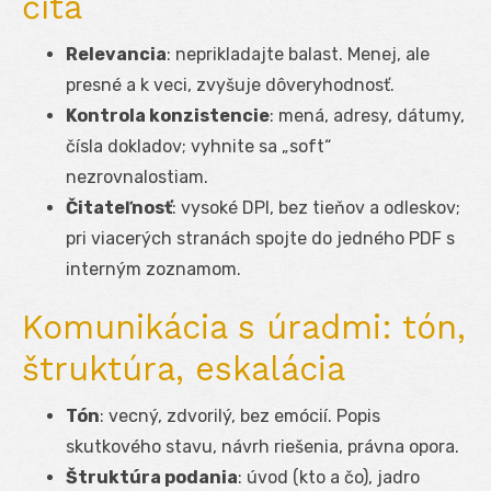
číta
Relevancia
: neprikladajte balast. Menej, ale
presné a k veci, zvyšuje dôveryhodnosť.
Kontrola konzistencie
: mená, adresy, dátumy,
čísla dokladov; vyhnite sa „soft“
nezrovnalostiam.
Čitateľnosť
: vysoké DPI, bez tieňov a odleskov;
pri viacerých stranách spojte do jedného PDF s
interným zoznamom.
Komunikácia s úradmi: tón,
štruktúra, eskalácia
Tón
: vecný, zdvorilý, bez emócií. Popis
skutkového stavu, návrh riešenia, právna opora.
Štruktúra podania
: úvod (kto a čo), jadro