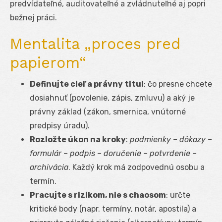
predvídateľné, auditovateľné a zvládnuteľné aj popri
bežnej práci.
Mentalita „proces pred
papierom“
Definujte cieľ a právny titul
: čo presne chcete
dosiahnuť (povolenie, zápis, zmluvu) a aký je
právny základ (zákon, smernica, vnútorné
predpisy úradu).
Rozložte úkon na kroky
:
podmienky – dôkazy –
formulár – podpis – doručenie – potvrdenie –
archivácia
. Každý krok má zodpovednú osobu a
termín.
Pracujte s rizikom, nie s chaosom
: určte
kritické body (napr. termíny, notár, apostila) a