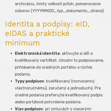
archiváciu, limity veľkostí príloh, pomenovanie
súborov (
YYYYMMDD_typ_dokumentu_strana
).
Identita a podpisy: eID,
eIDAS a praktické
minimum
Elektronická identita
: aktivujte si eID a
kvalifikovaný certifikát. Umožní to podpisovanie,
prihlásenie do úradných portálov a rýchle
podania.
Typy podpisov
: kvalifikovaný (rovnocenný
vlastnoručnému), zaručený a jednoduchý. Pre
úradné podania preferujte kvalifikovaný podpis
alebo portálové potvrdenie podania.
Viac podpisov
: pri zmluvách s viacerými