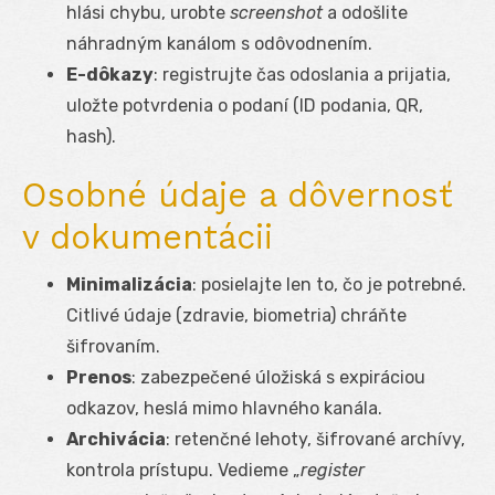
hlási chybu, urobte
screenshot
a odošlite
náhradným kanálom s odôvodnením.
E-dôkazy
: registrujte čas odoslania a prijatia,
uložte potvrdenia o podaní (ID podania, QR,
hash).
Osobné údaje a dôvernosť
v dokumentácii
Minimalizácia
: posielajte len to, čo je potrebné.
Citlivé údaje (zdravie, biometria) chráňte
šifrovaním.
Prenos
: zabezpečené úložiská s expiráciou
odkazov, heslá mimo hlavného kanála.
Archivácia
: retenčné lehoty, šifrované archívy,
kontrola prístupu. Vedieme „
register