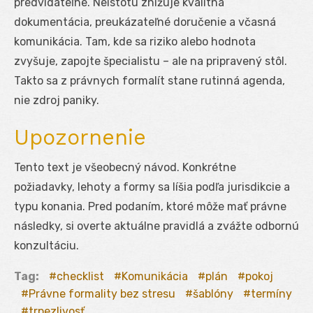
predvídateľne. Neistotu znižuje kvalitná
dokumentácia, preukázateľné doručenie a včasná
komunikácia. Tam, kde sa riziko alebo hodnota
zvyšuje, zapojte špecialistu – ale na pripravený stôl.
Takto sa z právnych formalít stane rutinná agenda,
nie zdroj paniky.
Upozornenie
Tento text je všeobecný návod. Konkrétne
požiadavky, lehoty a formy sa líšia podľa jurisdikcie a
typu konania. Pred podaním, ktoré môže mať právne
následky, si overte aktuálne pravidlá a zvážte odbornú
konzultáciu.
Tag:
checklist
Komunikácia
plán
pokoj
Právne formality bez stresu
šablóny
termíny
trpezlivosť