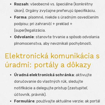
Rozsah
: všeobecné vs. špeciálne (konkrétny
úkon). Orgány zvyčajne preferujú špecifikáciu.
Forma
: písomné, niekde s úradným osvedčením
podpisu; pri zahraničí + preklad +
(super)legalizácia.
Odvolanie
: stanovte trvanie a spôsob odvolania
plnomocenstva, aby nevznikali pochybnosti.
Elektronická komunikácia s
úradmi: portály a dôkazy
Úradná elektronická schránka
: aktivujte
doručovanie do vlastných rúk, sledujte
notifikácie a delegujte prístup (zastupiteľ,
účtovník, právnik).
Formuláre
: používajte aktuálne verzie; ak portál