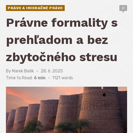
PRÁVO A IMIGRAČNÉ PRÁVO
0
Právne formality s
prehľadom a bez
zbytočného stresu
By
Marek Bielik
Posted
28. 6. 2025
on
Time to Read:
6 min
-
1121
words