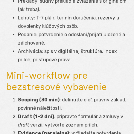
Preklady: súdny preklad a zviazanie s originálom
(ak treba).
Lehoty: T-7 plán, termín doručenia, rezervy a
dovolenky kľúčových osôb.
Podanie: potvrdenie o odoslaní/prijatí uložené a
zálohované.
Archivácia: spis v digitálnej štruktúre, index
príloh, prístupové práva.
Mini-workflow pre
bezstresové vybavenie
Scoping (30 min)
: definujte cieľ, právny základ,
povinné náležitosti.
Draft (1–2 dni)
: pripravte formulár a zmluvy v
draft
verzii; vytvorte zoznam príloh.
Evidence (paralelne)
: vyžiadajte potvrdenia,