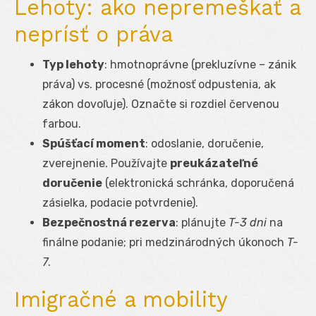
Lehoty: ako nepremeškať a
neprísť o práva
Typ lehoty
: hmotnoprávne (prekluzívne – zánik
práva) vs. procesné (možnosť odpustenia, ak
zákon dovoľuje). Označte si rozdiel červenou
farbou.
Spúšťací moment
: odoslanie, doručenie,
zverejnenie. Používajte
preukázateľné
doručenie
(elektronická schránka, doporučená
zásielka, podacie potvrdenie).
Bezpečnostná rezerva
: plánujte
T-3 dni
na
finálne podanie; pri medzinárodných úkonoch
T-
7
.
Imigračné a mobility