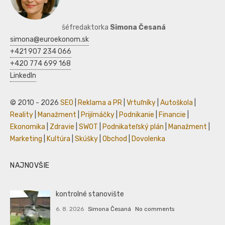
šéfredaktorka
Simona Česaná
simona@euroekonom.sk
+421 907 234 066
+420 774 699 168
LinkedIn
© 2010 - 2026
SEO
|
Reklama a PR
|
Vrtuľníky
|
Autoškola
|
Reality
|
Manažment
|
Prijímáčky
|
Podnikanie
|
Financie
|
Ekonomika
|
Zdravie
|
SWOT
|
Podnikateľský plán
|
Manažment
|
Marketing
|
Kultúra
|
Skúšky
|
Obchod
|
Dovolenka
NAJNOVŠIE
kontrolné stanovište
6. 8. 2026
Simona Česaná
No comments