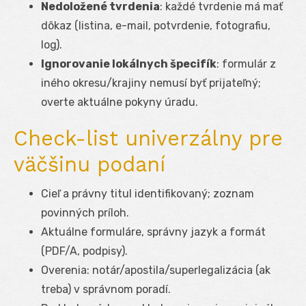
Nedoložené tvrdenia
: každé tvrdenie má mať
dôkaz (listina, e-mail, potvrdenie, fotografiu,
log).
Ignorovanie lokálnych špecifík
: formulár z
iného okresu/krajiny nemusí byť prijateľný;
overte aktuálne pokyny úradu.
Check-list univerzálny pre
väčšinu podaní
Cieľ a právny titul identifikovaný; zoznam
povinných príloh.
Aktuálne formuláre, správny jazyk a formát
(PDF/A, podpisy).
Overenia: notár/apostila/superlegalizácia (ak
treba) v správnom poradí.