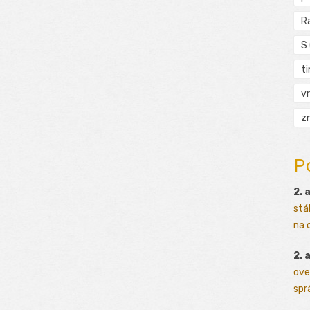
R
S
t
vr
zn
P
2. 
stá
na o
2. 
ove
sprá