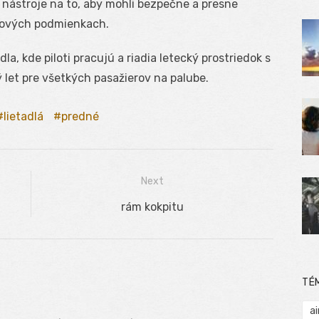
a nástroje na to, aby mohli bezpečne a presne
letových podmienkach.
la, kde piloti pracujú a riadia letecký prostriedok s
let pre všetkých pasažierov na palube.
lietadlá
predné
Next
Next
rám kokpitu
post:
TÉ
ai