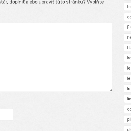
ár, doplniť alebo upraviť túto stránku? Vyplňte
b
c
F
h
h
ko
l
le
le
li
o
pi
p