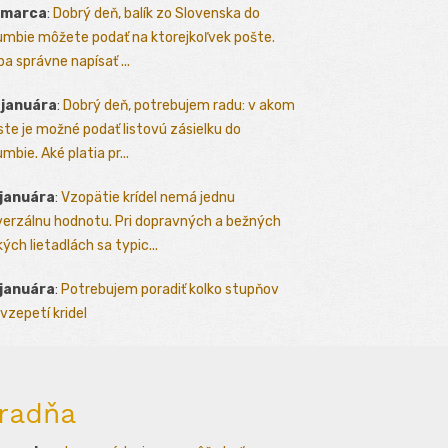
 marca
:
Dobrý deň, balík zo Slovenska do
umbie môžete podať na ktorejkoľvek pošte.
ba správne napísať ...
 januára
:
Dobrý deň, potrebujem radu: v akom
te je možné podať listovú zásielku do
mbie. Aké platia pr...
 januára
:
Vzopätie krídel nemá jednu
verzálnu hodnotu. Pri dopravných a bežných
kých lietadlách sa typic...
 januára
:
Potrebujem poradiť kolko stupňov
vzepetí kridel
radňa