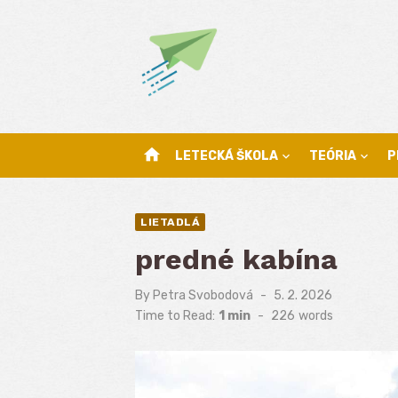
Skip
to
content
home
LETECKÁ ŠKOLA
TEÓRIA
P
LIETADLÁ
predné kabína
By
Petra Svobodová
Posted
5. 2. 2026
on
Time to Read:
1 min
-
226
words