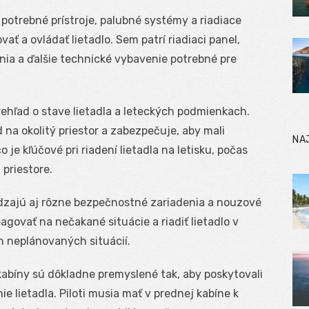
potrebné prístroje, palubné systémy a riadiace
ať a ovládať lietadlo. Sem patrí riadiaci panel,
nia a ďalšie technické vybavenie potrebné pre
rehľad o stave lietadla a leteckých podmienkach.
na okolitý priestor a zabezpečuje, aby mali
NA
 je kľúčové pri riadení lietadla na letisku, počas
 priestore.
dzajú aj rôzne bezpečnostné zariadenia a nouzové
agovať na nečakané situácie a riadiť lietadlo v
h neplánovaných situácií.
kabíny sú dôkladne premyslené tak, aby poskytovali
e lietadla. Piloti musia mať v prednej kabíne k