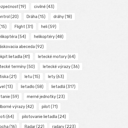
ezpečnosť
(19)
civilné
(43)
ontrol
(20)
Dráha
(15)
dráhy
(18)
(15)
Flight
(31)
heli
(59)
elikoptéra
(54)
helikoptéry
(48)
láskovacia abeceda
(92)
kpit lietadla
(41)
letecké motory
(64)
etecké termíny
(50)
letecké výrazy
(36)
tiska
(21)
letu
(15)
lety
(63)
vel
(13)
lietadlo
(58)
lietadlá
(317)
etanie
(59)
merné jednotky
(23)
dborné výrazy
(42)
pilot
(71)
loti
(64)
pilotovanie lietadla
(24)
locha
(16)
Radar
(22)
radary
(223)