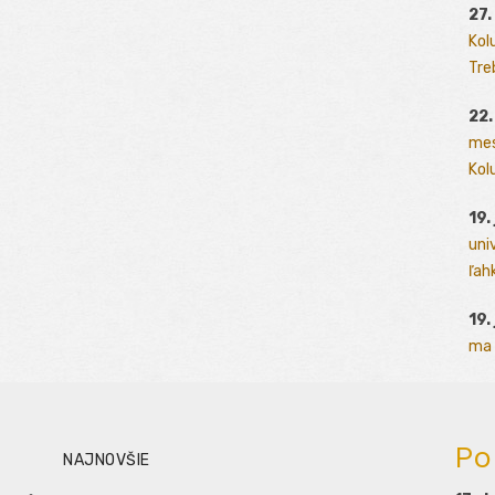
27.
Kol
Tre
22.
mes
Kolu
19.
uni
ľah
19.
ma 
Po
NAJNOVŠIE