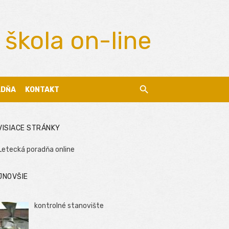
 škola on-line
ADŇA
KONTAKT
VISIACE STRÁNKY
Letecká poradňa online
JNOVŠIE
kontrolné stanovište