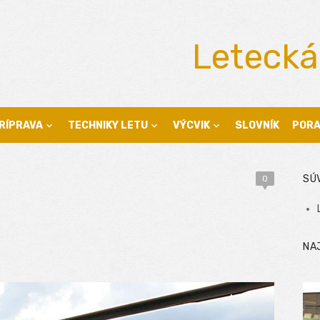
Letecká
RÍPRAVA
TECHNIKY LETU
VÝCVIK
SLOVNÍK
POR
SÚ
0
NA