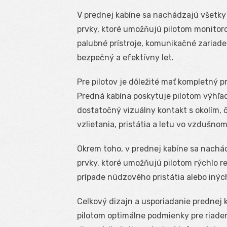
V prednej kabíne sa nachádzajú všetky 
prvky, ktoré umožňujú pilotom monitorov
palubné prístroje, komunikačné zariade
bezpečný a efektívny let.
Pre pilotov je dôležité mať kompletný p
Predná kabína poskytuje pilotom výhľad 
dostatočný vizuálny kontakt s okolím, čo
vzlietania, pristátia a letu vo vzdušnom
Okrem toho, v prednej kabíne sa nachá
prvky, ktoré umožňujú pilotom rýchlo re
prípade núdzového pristátia alebo inýc
Celkový dizajn a usporiadanie prednej 
pilotom optimálne podmienky pre riadeni