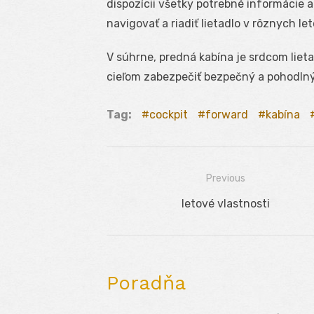
dispozícii všetky potrebné informácie 
navigovať a riadiť lietadlo v rôznych 
V súhrne, predná kabína je srdcom lietad
cieľom zabezpečiť bezpečný a pohodlný 
Tag:
cockpit
forward
kabína
Previous
Navigácia
Previous
letové vlastnosti
v
post:
článku
Poradňa