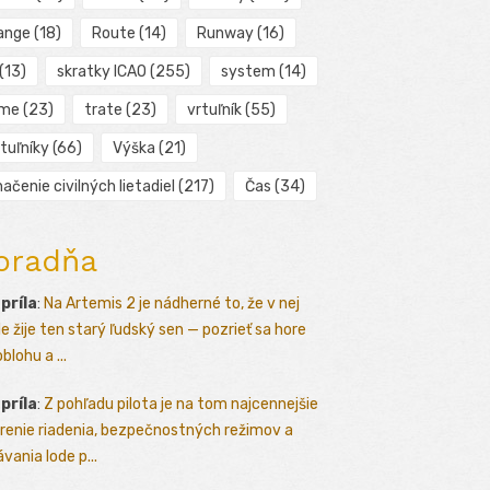
ange
(18)
Route
(14)
Runway
(16)
(13)
skratky ICAO
(255)
system
(14)
ime
(23)
trate
(23)
vrtuľník
(55)
tuľníky
(66)
Výška
(21)
ačenie civilných lietadiel
(217)
Čas
(34)
oradňa
apríla
:
Na Artemis 2 je nádherné to, že v nej
le žije ten starý ľudský sen — pozrieť sa hore
blohu a ...
apríla
:
Z pohľadu pilota je na tom najcennejšie
renie riadenia, bezpečnostných režimov a
vania lode p...