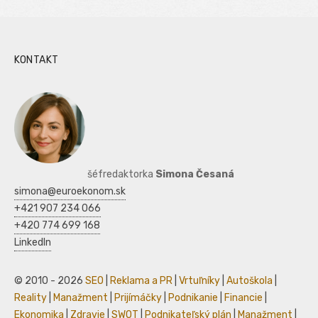
KONTAKT
šéfredaktorka
Simona Česaná
simona@euroekonom.sk
+421 907 234 066
+420 774 699 168
LinkedIn
© 2010 - 2026
SEO
|
Reklama a PR
|
Vrtuľníky
|
Autoškola
|
Reality
|
Manažment
|
Prijímáčky
|
Podnikanie
|
Financie
|
Ekonomika
|
Zdravie
|
SWOT
|
Podnikateľský plán
|
Manažment
|