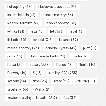
helikoptéry
(48)
hláskovacia abeceda
(92)
kokpit lietadla
(41)
letecké motory
(64)
letecké termíny
(50)
letecké výrazy
(36)
letiska
(21)
letu
(15)
lety
(63)
level
(13)
lietadlo
(58)
lietadlá
(317)
lietanie
(59)
merné jednotky
(23)
odborné výrazy
(42)
pilot
(71)
piloti
(64)
pilotovanie lietadla
(24)
plocha
(16)
Radar
(22)
radary
(223)
Range
(18)
Route
(14)
Runway
(16)
S
(13)
skratky ICAO
(255)
system
(14)
time
(23)
trate
(23)
vrtuľník
(55)
vrtuľníky
(66)
Výška
(21)
značenie civilných lietadiel
(217)
Čas
(34)