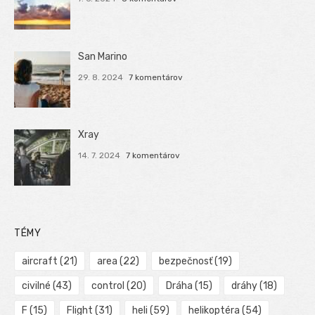
San Marino
29. 8. 2024
7 komentárov
Xray
14. 7. 2024
7 komentárov
TÉMY
aircraft
(21)
area
(22)
bezpečnosť
(19)
civilné
(43)
control
(20)
Dráha
(15)
dráhy
(18)
F
(15)
Flight
(31)
heli
(59)
helikoptéra
(54)