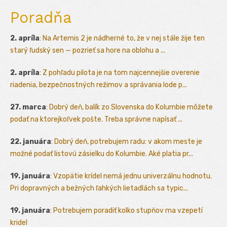
Poradňa
2. apríla
:
Na Artemis 2 je nádherné to, že v nej stále žije ten
starý ľudský sen — pozrieť sa hore na oblohu a ...
2. apríla
:
Z pohľadu pilota je na tom najcennejšie overenie
riadenia, bezpečnostných režimov a správania lode p...
27. marca
:
Dobrý deň, balík zo Slovenska do Kolumbie môžete
podať na ktorejkoľvek pošte. Treba správne napísať ...
22. januára
:
Dobrý deň, potrebujem radu: v akom meste je
možné podať listovú zásielku do Kolumbie. Aké platia pr...
19. januára
:
Vzopätie krídel nemá jednu univerzálnu hodnotu.
Pri dopravných a bežných ľahkých lietadlách sa typic...
19. januára
:
Potrebujem poradiť kolko stupňov ma vzepetí
kridel