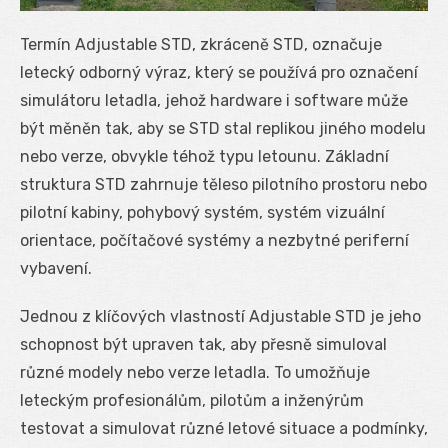
Termín Adjustable STD, zkráceně STD, označuje
letecký odborný výraz, který se používá pro označení
simulátoru letadla, jehož hardware i software může
být měněn tak, aby se STD stal replikou jiného modelu
nebo verze, obvykle téhož typu letounu. Základní
struktura STD zahrnuje těleso pilotního prostoru nebo
pilotní kabiny, pohybový systém, systém vizuální
orientace, počítačové systémy a nezbytné periferní
vybavení.
Jednou z klíčových vlastností Adjustable STD je jeho
schopnost být upraven tak, aby přesně simuloval
různé modely nebo verze letadla. To umožňuje
leteckým profesionálům, pilotům a inženýrům
testovat a simulovat různé letové situace a podmínky,