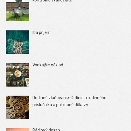
kontrolné stanovište
Iba príjem
Vonkajšie náklad
Rodinné zlučovanie: Definícia rodinného
príslušníka a potrebné dôkazy
Rádiový dosah