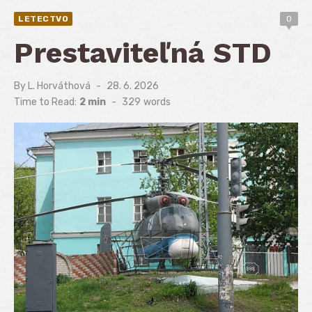
LETECTVO
0
Prestaviteľná STD
By
L. Horváthová
Posted
28. 6. 2026
on
Time to Read:
2 min
-
329
words