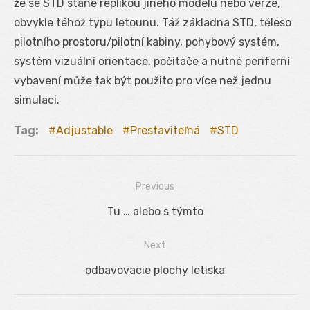
že se STD stane replikou jiného modelu nebo verze,
obvykle téhož typu letounu. Táž základna STD, těleso
pilotního prostoru/pilotní kabiny, pohybový systém,
systém vizuální orientace, počítače a nutné periferní
vybavení může tak být použito pro více než jednu
simulaci.
Tag:
Adjustable
Prestaviteľná
STD
Previous
Navigácia
Previous
Tu … alebo s týmto
v
post:
Next
článku
Next
odbavovacie plochy letiska
post: