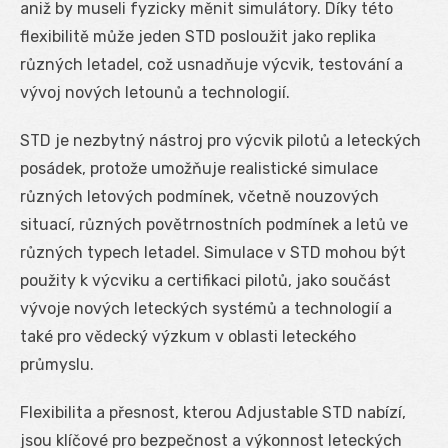
aniž by museli fyzicky měnit simulátory. Díky této
flexibilitě může jeden STD posloužit jako replika
různých letadel, což usnadňuje výcvik, testování a
vývoj nových letounů a technologií.
STD je nezbytný nástroj pro výcvik pilotů a leteckých
posádek, protože umožňuje realistické simulace
různých letových podmínek, včetně nouzových
situací, různých povětrnostních podmínek a letů ve
různých typech letadel. Simulace v STD mohou být
použity k výcviku a certifikaci pilotů, jako součást
vývoje nových leteckých systémů a technologií a
také pro vědecký výzkum v oblasti leteckého
průmyslu.
Flexibilita a přesnost, kterou Adjustable STD nabízí,
jsou klíčové pro bezpečnost a výkonnost leteckých