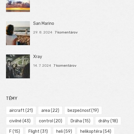
San Marino
29. 8. 2024
7 komentárov
Xray
14. 7. 2024
7 komentárov
TÉMY
aircraft
(21)
area
(22)
bezpečnosť
(19)
civilné
(43)
control
(20)
Dráha
(15)
dráhy
(18)
F
(15)
Flight
(31)
heli
(59)
helikoptéra
(54)