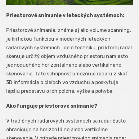
Priestorové snímanie v leteckých systémoch:
Priestorové snímanie, známe aj ako volume scanning,
je kritickou funkciou v moderných leteckých
radarových systémoch. Ide o techniku, pri ktorej radar
skenuje určitý objem vzdušného priestoru namiesto
jednoduchého horizontálneho alebo vertikálneho
skenovania. Táto schopnosť umožňuje radaru získať
3D informácie o cieľoch vo vzduchu a poskytuje
lepšiu predstavu o ich polohe, výške a pohybe.
Ako funguje priestorové snímanie?
V tradičných radarových systémoch sa radar často
ohraničuje na horizontálne alebo vertikálne
skenovanie. V prípade priestorového snímania radar