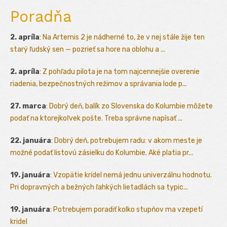
Poradňa
2. apríla
:
Na Artemis 2 je nádherné to, že v nej stále žije ten
starý ľudský sen — pozrieť sa hore na oblohu a ...
2. apríla
:
Z pohľadu pilota je na tom najcennejšie overenie
riadenia, bezpečnostných režimov a správania lode p...
27. marca
:
Dobrý deň, balík zo Slovenska do Kolumbie môžete
podať na ktorejkoľvek pošte. Treba správne napísať ...
22. januára
:
Dobrý deň, potrebujem radu: v akom meste je
možné podať listovú zásielku do Kolumbie. Aké platia pr...
19. januára
:
Vzopätie krídel nemá jednu univerzálnu hodnotu.
Pri dopravných a bežných ľahkých lietadlách sa typic...
19. januára
:
Potrebujem poradiť kolko stupňov ma vzepetí
kridel