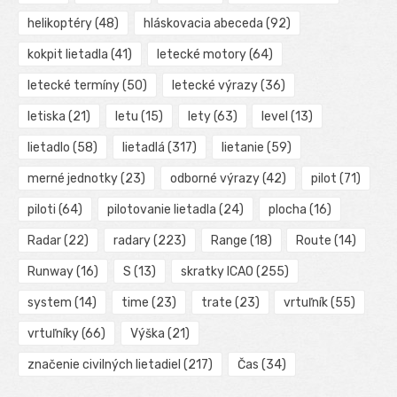
helikoptéry
(48)
hláskovacia abeceda
(92)
kokpit lietadla
(41)
letecké motory
(64)
letecké termíny
(50)
letecké výrazy
(36)
letiska
(21)
letu
(15)
lety
(63)
level
(13)
lietadlo
(58)
lietadlá
(317)
lietanie
(59)
merné jednotky
(23)
odborné výrazy
(42)
pilot
(71)
piloti
(64)
pilotovanie lietadla
(24)
plocha
(16)
Radar
(22)
radary
(223)
Range
(18)
Route
(14)
Runway
(16)
S
(13)
skratky ICAO
(255)
system
(14)
time
(23)
trate
(23)
vrtuľník
(55)
vrtuľníky
(66)
Výška
(21)
značenie civilných lietadiel
(217)
Čas
(34)