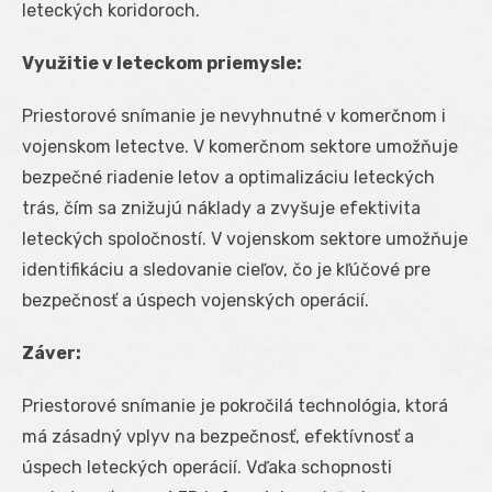
leteckých koridoroch.
Využitie v leteckom priemysle:
Priestorové snímanie je nevyhnutné v komerčnom i
vojenskom letectve. V komerčnom sektore umožňuje
bezpečné riadenie letov a optimalizáciu leteckých
trás, čím sa znižujú náklady a zvyšuje efektivita
leteckých spoločností. V vojenskom sektore umožňuje
identifikáciu a sledovanie cieľov, čo je kľúčové pre
bezpečnosť a úspech vojenských operácií.
Záver:
Priestorové snímanie je pokročilá technológia, ktorá
má zásadný vplyv na bezpečnosť, efektívnosť a
úspech leteckých operácií. Vďaka schopnosti