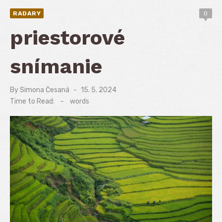
RADARY
0
priestorové
snímanie
By
Simona Česaná
Posted
15. 5. 2024
on
Time to Read:
-
words