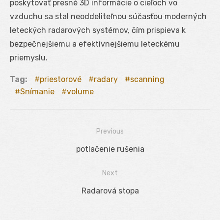
poskytovať presné 3D informácie o cieľoch vo
vzduchu sa stal neoddeliteľnou súčasťou moderných
leteckých radarových systémov, čím prispieva k
bezpečnejšiemu a efektívnejšiemu leteckému
priemyslu.
Tag:
priestorové
radary
scanning
Snímanie
volume
Previous
Navigácia
Previous
potlačenie rušenia
v
post:
Next
článku
Next
Radarová stopa
post: