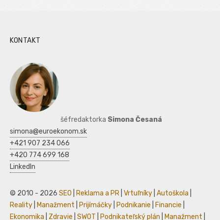
KONTAKT
šéfredaktorka
Simona Česaná
simona@euroekonom.sk
+421 907 234 066
+420 774 699 168
LinkedIn
© 2010 - 2026
SEO
|
Reklama a PR
|
Vrtuľníky
|
Autoškola
|
Reality
|
Manažment
|
Prijímáčky
|
Podnikanie
|
Financie
|
Ekonomika
|
Zdravie
|
SWOT
|
Podnikateľský plán
|
Manažment
|