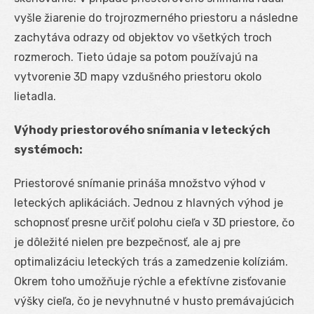
vyšle žiarenie do trojrozmerného priestoru a následne
zachytáva odrazy od objektov vo všetkých troch
rozmeroch. Tieto údaje sa potom používajú na
vytvorenie 3D mapy vzdušného priestoru okolo
lietadla.
Výhody priestorového snímania v leteckých
systémoch:
Priestorové snímanie prináša množstvo výhod v
leteckých aplikáciách. Jednou z hlavných výhod je
schopnosť presne určiť polohu cieľa v 3D priestore, čo
je dôležité nielen pre bezpečnosť, ale aj pre
optimalizáciu leteckých trás a zamedzenie kolíziám.
Okrem toho umožňuje rýchle a efektívne zisťovanie
výšky cieľa, čo je nevyhnutné v husto premávajúcich