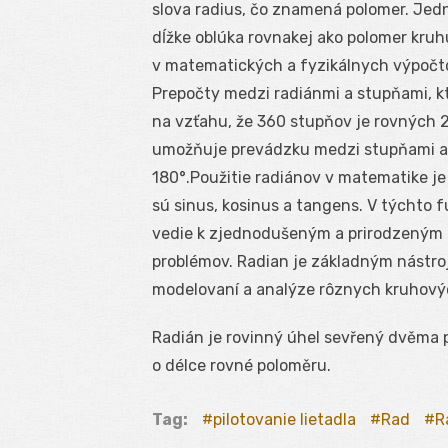
slova radius, čo znamená polomer. Jed
dĺžke oblúka rovnakej ako polomer kruhu
v matematických a fyzikálnych výpočto
Prepočty medzi radiánmi a stupňami, k
na vzťahu, že 360 stupňov je rovných 2
umožňuje prevádzku medzi stupňami a 
180°.Použitie radiánov v matematike je
sú sinus, kosinus a tangens. V týchto
vedie k zjednodušeným a prirodzeným 
problémov. Radian je základným nástroj
modelovaní a analýze rôznych kruhovýc
Radián je rovinný úhel sevřený dvěma p
o délce rovné poloměru.
Tag:
pilotovanie lietadla
Rad
R