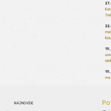
27.
Kol
Tre
22.
mes
Kolu
19.
uni
ľah
19.
ma 
Po
NAJNOVŠIE