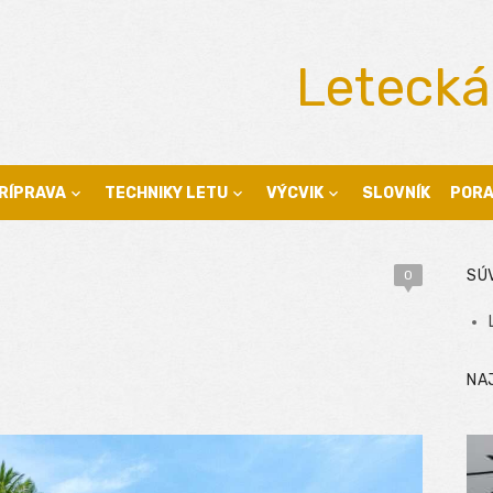
Letecká
RÍPRAVA
TECHNIKY LETU
VÝCVIK
SLOVNÍK
POR
SÚ
0
NA