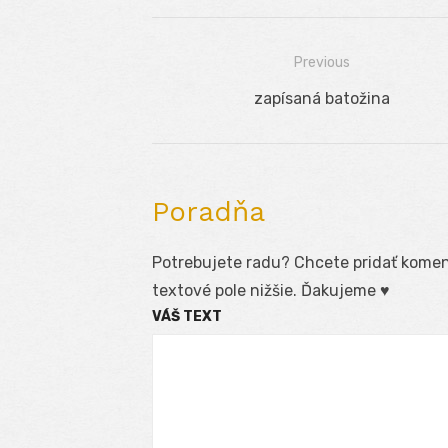
Previous
Navigácia
Previous
zapísaná batožina
v
post:
článku
Poradňa
Potrebujete radu? Chcete pridať koment
textové pole nižšie. Ďakujeme ♥
VÁŠ TEXT