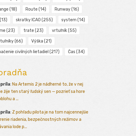
ange
(18)
Route
(14)
Runway
(16)
(13)
skratky ICAO
(255)
system
(14)
ime
(23)
trate
(23)
vrtuľník
(55)
tuľníky
(66)
Výška
(21)
ačenie civilných lietadiel
(217)
Čas
(34)
oradňa
apríla
:
Na Artemis 2 je nádherné to, že v nej
le žije ten starý ľudský sen — pozrieť sa hore
blohu a ...
apríla
:
Z pohľadu pilota je na tom najcennejšie
renie riadenia, bezpečnostných režimov a
vania lode p...