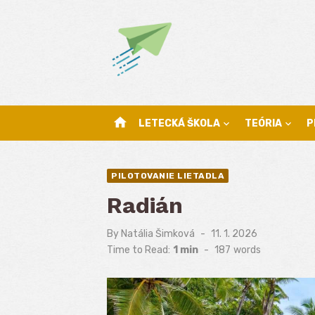
Skip
to
content
home
LETECKÁ ŠKOLA
TEÓRIA
P
PILOTOVANIE LIETADLA
Radián
By
Natália Šimková
Posted
11. 1. 2026
on
Time to Read:
1 min
-
187
words