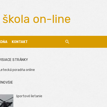
 škola on-line
ADŇA
KONTAKT
VISIACE STRÁNKY
Letecká poradňa online
JNOVŠIE
športové lietanie