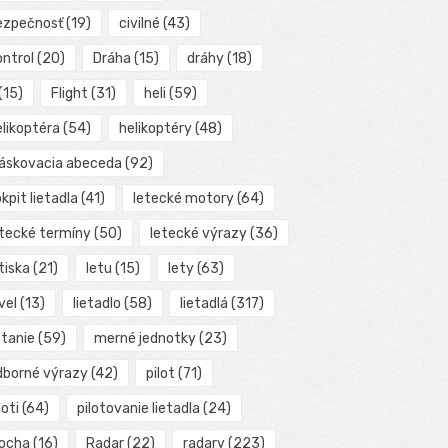
ezpečnosť
(19)
civilné
(43)
ontrol
(20)
Dráha
(15)
dráhy
(18)
(15)
Flight
(31)
heli
(59)
elikoptéra
(54)
helikoptéry
(48)
láskovacia abeceda
(92)
kpit lietadla
(41)
letecké motory
(64)
etecké termíny
(50)
letecké výrazy
(36)
tiska
(21)
letu
(15)
lety
(63)
vel
(13)
lietadlo
(58)
lietadlá
(317)
etanie
(59)
merné jednotky
(23)
dborné výrazy
(42)
pilot
(71)
loti
(64)
pilotovanie lietadla
(24)
locha
(16)
Radar
(22)
radary
(223)