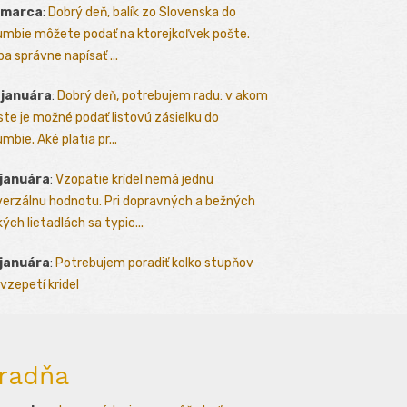
 marca
:
Dobrý deň, balík zo Slovenska do
umbie môžete podať na ktorejkoľvek pošte.
ba správne napísať ...
 januára
:
Dobrý deň, potrebujem radu: v akom
te je možné podať listovú zásielku do
mbie. Aké platia pr...
 januára
:
Vzopätie krídel nemá jednu
verzálnu hodnotu. Pri dopravných a bežných
kých lietadlách sa typic...
 januára
:
Potrebujem poradiť kolko stupňov
vzepetí kridel
radňa