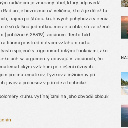
ným radiánom je zmeraný úhel, ktorý odpovedá
.Radian je bezrozmerná veličina, ktorá je dôležitá
ch, najmä pri štúdiu kruhových pohybov a vlnenia.
toré sú ďalšou jednotkou merania uhla, sú založené
π (približne 6,28319) radiánom. Tento fakt
radiánmi prostredníctvom vzťahu π rad =
 často spojené s trigonometrickými funkciami, ako
NA
 funkciách sa argumenty udávajú v radiánoch, čo
matematickým vzťahom pri riešení rôznych
om pre matematikov, fyzikov a inžinierov pri
h javov a procesov v prírode a technike.
oloměry kruhu, vytínajícími na jeho obvodě oblouk
adián