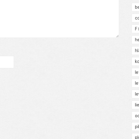
b
c
F
h
h
ko
l
le
le
li
o
pi
p