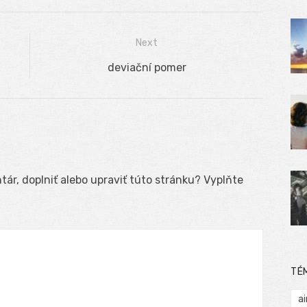
Next
Next
deviační pomer
post:
ár, doplniť alebo upraviť túto stránku? Vyplňte
TÉ
ai