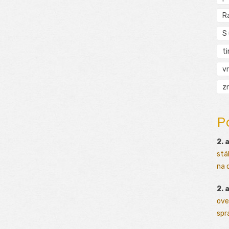
R
S
t
vr
zn
P
2. 
stá
na o
2. 
ove
sprá