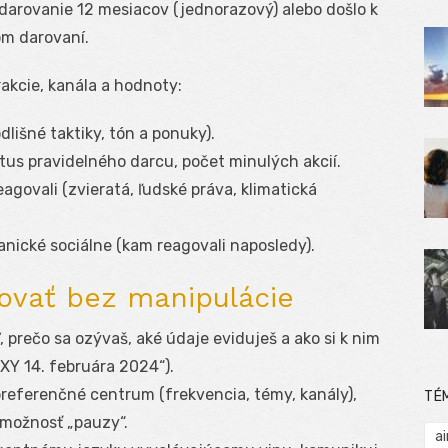
 darovanie 12 mesiacov (jednorazový) alebo došlo k
om darovaní.
akcie, kanála a hodnoty:
lišné taktiky, tón a ponuky).
tus pravidelného darcu, počet minulých akcií.
eagovali (zvieratá, ľudské práva, klimatická
ganické sociálne (kam reagovali naposledy).
vovať bez manipulácie
, prečo sa ozývaš, aké údaje eviduješ a ako si k nim
u XY 14. februára 2024“).
preferenčné centrum (frekvencia, témy, kanály),
TÉ
 možnosť „pauzy“.
ai