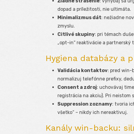
Žiadne strašenie
: vyhýbaj sa u
dopad a príležitosti, nie ultimáta.
Minimalizmus dát
: nežiadne nov
zmyslu.
Citlivé skupiny
: pri témach duše
„opt-in“ reaktivácie a partnerský 
Hygiena databázy a p
Validácia kontaktov
: pred win
normalizuj telefónne prefixy, dedu
Consent a zdroj
: uchovávaj time
registrácia na akciu). Pri neisto
Suppression zoznamy
: tvoria 
všetko“ – nikdy ich nereaktivuj.
Kanály win-backu: sil