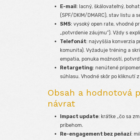
E-mail
: lacný, škálovateľný, boh
(SPF/DKIM/DMARC), stav listu a 
SMS
: vysoký open rate, vhodné pr
„potvrdenie záujmu“). Vždy s exp
Telefonát
: najvyššia konverzia 
komunita). Vyžaduje tréning a skr
empatia, ponuka možností, potvrde
Retargeting
: nenútené pripomenu
súhlasu. Vhodné skôr po kliknutí z
Obsah a hodnotová p
návrat
Impact update
: krátke „čo sa z
príbehom.
Re-engagement bez peňazí
: m