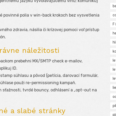
rgentnému jazyku vyvolávajúcemu vinu; komunikuj
b
é povinné polia v win-back krokoch bez vysvetlenia
c
F
vného zdravia, násilia či krízovej pomoci voľ prístup
h
tón.
h
rávne náležitosti
ko
l
-backom prebehni MX/SMTP check e-mailov,
plikuj ID.
le
stamp súhlasu a pôvod (petícia, darovací formulár,
le
m súhlase použi re-permissioning kampaň.
li
ich sťažnosti, tvrdé bouncy, odhlásení a „opt-out na
o
pi
né a slabé stránky
p