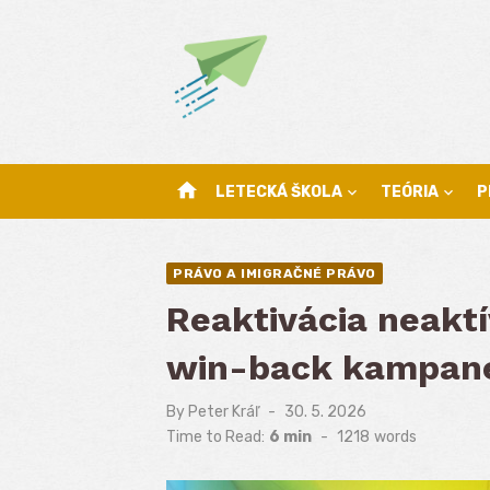
Skip
to
content
home
LETECKÁ ŠKOLA
TEÓRIA
P
PRÁVO A IMIGRAČNÉ PRÁVO
Reaktivácia neaktí
win-back kampane
By
Peter Kráľ
Posted
30. 5. 2026
on
Time to Read:
6 min
-
1218
words