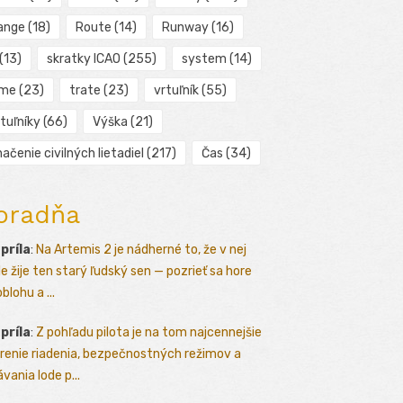
ange
(18)
Route
(14)
Runway
(16)
(13)
skratky ICAO
(255)
system
(14)
ime
(23)
trate
(23)
vrtuľník
(55)
tuľníky
(66)
Výška
(21)
ačenie civilných lietadiel
(217)
Čas
(34)
oradňa
apríla
:
Na Artemis 2 je nádherné to, že v nej
le žije ten starý ľudský sen — pozrieť sa hore
blohu a ...
apríla
:
Z pohľadu pilota je na tom najcennejšie
renie riadenia, bezpečnostných režimov a
vania lode p...