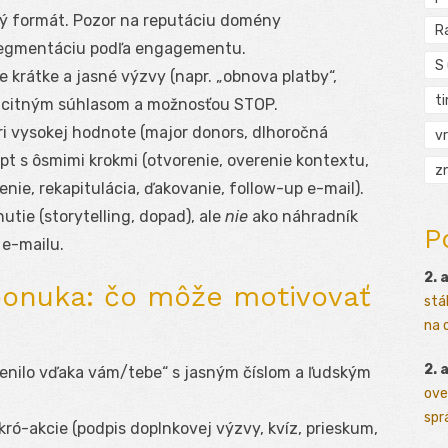
atý formát. Pozor na reputáciu domény
R
segmentáciu podľa engagementu.
S
e krátke a jasné výzvy (napr. „obnova platby“,
t
licitným súhlasom a možnosťou STOP.
pri vysokej hodnote (major donors, dlhoročná
vr
ipt s ôsmimi krokmi (otvorenie, overenie kontextu,
zn
nie, rekapitulácia, ďakovanie, follow-up e-mail).
tie (storytelling, dopad), ale
nie
ako náhradník
P
 e-mailu.
2. 
onuka: čo môže motivovať
stá
na o
2. 
menilo vďaka vám/tebe“ s jasným číslom a ľudským
ove
sprá
ikró-akcie (podpis doplnkovej výzvy, kvíz, prieskum,