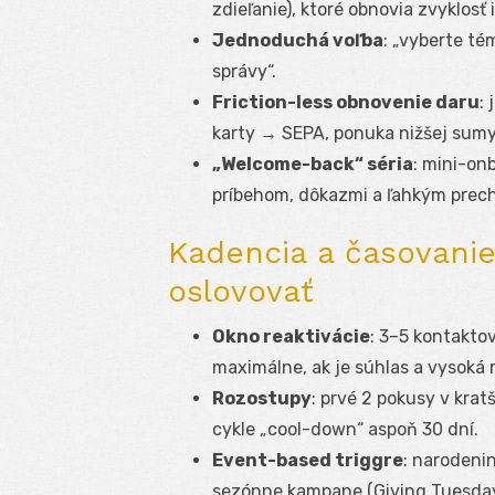
zdieľanie), ktoré obnovia zvyklosť 
Jednoduchá voľba
: „vyberte té
správy“.
Friction-less obnovenie daru
:
karty → SEPA, ponuka nižšej sumy
„Welcome-back“ séria
: mini-on
príbehom, dôkazmi a ľahkým prech
Kadencia a časovanie
oslovovať
Okno reaktivácie
: 3–5 kontakto
maximálne, ak je súhlas a vysoká 
Rozostupy
: prvé 2 pokusy v krat
cykle „cool-down“ aspoň 30 dní.
Event-based triggre
: narodenin
sezónne kampane (Giving Tuesday,