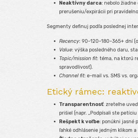
Neaktívny darca
: nebolo žiadne
prerušeniu/expirácii pri pravideln
Segmenty definuj podľa poslednej inter
Recency
: 90–120–180–365+ dní (od
Value
: výška posledného daru, sta
Topic/mission fit
: téma, na ktorú r
spravodlivosť).
Channel fit
: e-mail vs. SMS vs. or
Etický rámec: reakti
Transparentnosť
: zreteľne uveď
prišiel (napr. „Podpísali ste petíci
Rešpekt k voľbe
: ponúkni jasné 
ľahké odhlásenie jedným klikom a