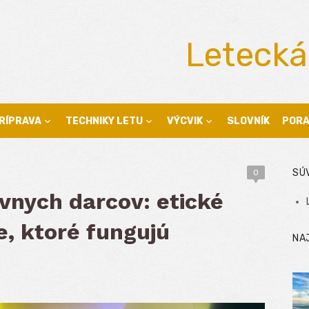
Letecká
RÍPRAVA
TECHNIKY LETU
VÝCVIK
SLOVNÍK
POR
SÚ
0
vnych darcov: etické
, ktoré fungujú
NA