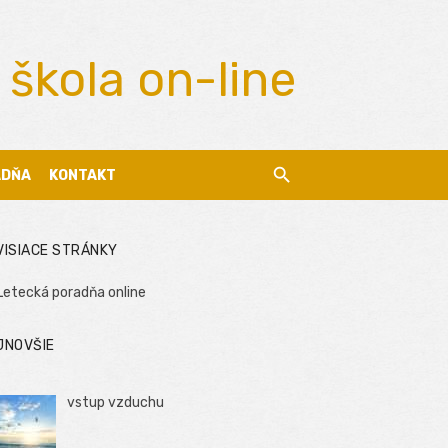
 škola on-line
ADŇA
KONTAKT
VISIACE STRÁNKY
Letecká poradňa online
JNOVŠIE
vstup vzduchu