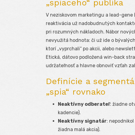
„spiaceho“ publika
V neziskovom marketingu a lead-gene (
reaktivácia už nadobudnutých kontakto
pri rozumných nákladoch. Nábor nových 
nevyužitá hodnota: či už ide o bývalých
ktorí „vyprchali“ po akcii, alebo newslet
Etická, dátovo podložená win-back strat
udržateľnosť a hlavne obnoviť vzťah za
Definície a segmentác
„spia“ rovnako
Neaktívny odberateľ
: žiadne o
kadencie).
Neaktívny signatár
: nepodnikol
žiadna malá akcia).