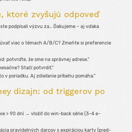
, ktoré zvyšujú odpoveď
 ste podpísali výzvu za… Ďakujeme – aj vďaka
čúvať viac o témach A/B/C? Zmeňte si preferencie
nd: potvrďte, že sme na správnej adrese.“
mesačne? Stačí potvrdiť.“
to v poriadku. Aj zdieľanie príbehu pomáha.“
ey dizajn: od triggerov po
ie > 90 dní → vložiť do win-back série (3–4 e-
vácia pravidelných darcov s expiráciou karty (pred-