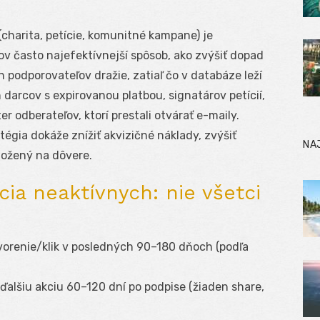
charita, petície, komunitné kampane) je
v často najefektívnejší spôsob, ako zvýšiť dopad
podporovateľov dražie, zatiaľ čo v databáze leží
 darcov s expirovanou platbou, signatárov petícií,
ter odberateľov, ktorí prestali otvárať e-maily.
égia dokáže znížiť akvizičné náklady, zvýšiť
NA
ložený na dôvere.
ia neaktívnych: nie všetci
tvorenie/klik v posledných 90–180 dňoch (podľa
 ďalšiu akciu 60–120 dní po podpise (žiaden share,