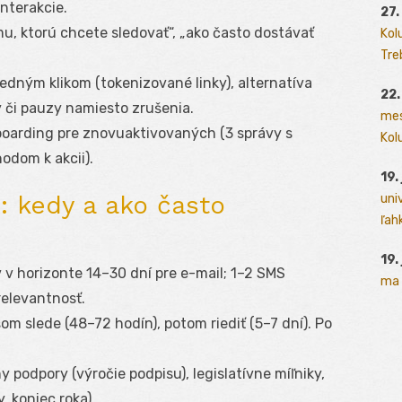
interakcie.
27.
mu, ktorú chcete sledovať“, „ako často dostávať
Kol
Tre
 jedným klikom (tokenizované linky), alternatíva
22.
 či pauzy namiesto zrušenia.
mes
boarding pre znovuaktivovaných (3 správy s
Kolu
odom k akcii).
19.
: kedy a ako často
uni
ľah
19.
v v horizonte 14–30 dní pre e-mail; 1–2 SMS
ma 
relevantnosť.
šom slede (48–72 hodín), potom riediť (5–7 dní). Po
y podpory (výročie podpisu), legislatívne míľniky,
 koniec roka).