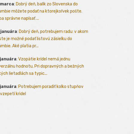
 marca
:
Dobrý deň, balík zo Slovenska do
umbie môžete podať na ktorejkoľvek pošte.
ba správne napísať ...
 januára
:
Dobrý deň, potrebujem radu: v akom
te je možné podať listovú zásielku do
mbie. Aké platia pr...
 januára
:
Vzopätie krídel nemá jednu
verzálnu hodnotu. Pri dopravných a bežných
kých lietadlách sa typic...
 januára
:
Potrebujem poradiť kolko stupňov
vzepetí kridel