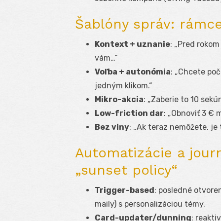
Šablóny správ: rámce
Kontext + uznanie
: „Pred rokom
vám…“
Voľba + autonómia
: „Chcete po
jedným klikom.“
Mikro-akcia
: „Zaberie to 10 sekú
Low-friction dar
: „Obnoviť 3 € 
Bez viny
: „Ak teraz nemôžete, je 
Automatizácie a journ
„sunset policy“
Trigger-based
: posledné otvoren
maily) s personalizáciou témy.
Card-updater/dunning
: reakti