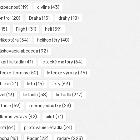
ezpečnosť
(19)
civilné
(43)
ontrol
(20)
Dráha
(15)
dráhy
(18)
(15)
Flight
(31)
heli
(59)
elikoptéra
(54)
helikoptéry
(48)
láskovacia abeceda
(92)
kpit lietadla
(41)
letecké motory
(64)
etecké termíny
(50)
letecké výrazy
(36)
tiska
(21)
letu
(15)
lety
(63)
vel
(13)
lietadlo
(58)
lietadlá
(317)
etanie
(59)
merné jednotky
(23)
dborné výrazy
(42)
pilot
(71)
loti
(64)
pilotovanie lietadla
(24)
locha
(16)
Radar
(22)
radary
(223)