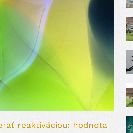
rať reaktiváciou: hodnota