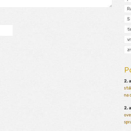
R
S
t
vr
zn
P
2. 
stá
na o
2. 
ove
sprá