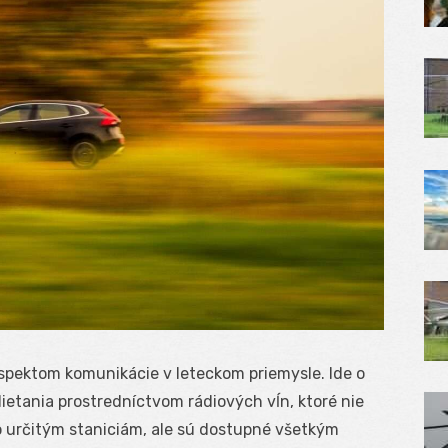
spektom komunikácie v leteckom priemysle. Ide o
 lietania prostredníctvom rádiových vĺn, ktoré nie
o určitým staniciám, ale sú dostupné všetkým