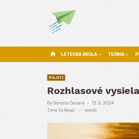
Skip
to
content
home
LETECKÁ ŠKOLA
TEÓRIA
P
PILOTI
Rozhlasové vysiela
By
Simona Česaná
Posted
13. 5. 2024
on
Time to Read:
-
words