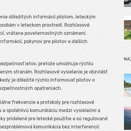
enie dôležitých informácií pilotom, leteckým
osobám v leteckom prostredí. Rozhlasové
cií, vrátane poveternostných oznámení,
formácií, pokynov pre pilotov a ďalších
NA
 bezpečnosť letov, pretože umožňuje rýchlu
neným stranám. Rozhlasové vysielanie je obzvlášť
kedy je dôležité rýchlo informovať pilotov o
ezpečnostných opatreniach.
iálne frekvencie a protokoly pre rozhlasové
u a spoľahlivú komunikáciu medzi vysielačmi a
cky pridelené pre letecké použitie a sú regulované
bezproblémová komunikácia bez interferencií.