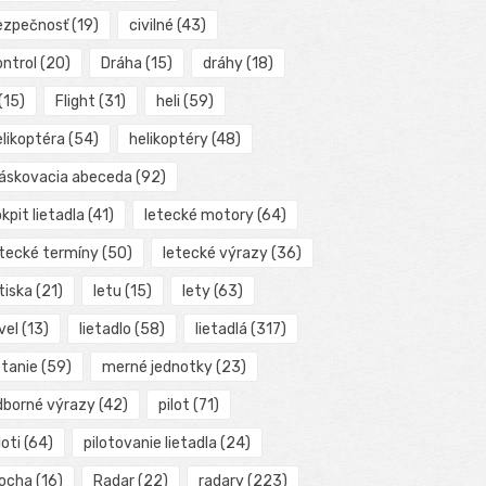
ezpečnosť
(19)
civilné
(43)
ontrol
(20)
Dráha
(15)
dráhy
(18)
(15)
Flight
(31)
heli
(59)
elikoptéra
(54)
helikoptéry
(48)
láskovacia abeceda
(92)
kpit lietadla
(41)
letecké motory
(64)
etecké termíny
(50)
letecké výrazy
(36)
tiska
(21)
letu
(15)
lety
(63)
vel
(13)
lietadlo
(58)
lietadlá
(317)
etanie
(59)
merné jednotky
(23)
dborné výrazy
(42)
pilot
(71)
loti
(64)
pilotovanie lietadla
(24)
locha
(16)
Radar
(22)
radary
(223)