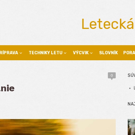
Letecká
RÍPRAVA
TECHNIKY LETU
VÝCVIK
SLOVNÍK
POR
SÚ
0
nie
NA