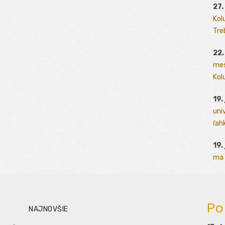
27.
Kol
Tre
22.
mes
Kolu
19.
uni
ľah
19.
ma 
Po
NAJNOVŠIE