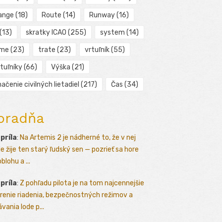
ange
(18)
Route
(14)
Runway
(16)
(13)
skratky ICAO
(255)
system
(14)
ime
(23)
trate
(23)
vrtuľník
(55)
tuľníky
(66)
Výška
(21)
ačenie civilných lietadiel
(217)
Čas
(34)
oradňa
apríla
:
Na Artemis 2 je nádherné to, že v nej
le žije ten starý ľudský sen — pozrieť sa hore
blohu a ...
apríla
:
Z pohľadu pilota je na tom najcennejšie
renie riadenia, bezpečnostných režimov a
vania lode p...