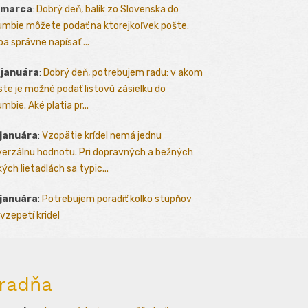
 marca
:
Dobrý deň, balík zo Slovenska do
umbie môžete podať na ktorejkoľvek pošte.
ba správne napísať ...
 januára
:
Dobrý deň, potrebujem radu: v akom
te je možné podať listovú zásielku do
mbie. Aké platia pr...
 januára
:
Vzopätie krídel nemá jednu
verzálnu hodnotu. Pri dopravných a bežných
kých lietadlách sa typic...
 januára
:
Potrebujem poradiť kolko stupňov
vzepetí kridel
radňa