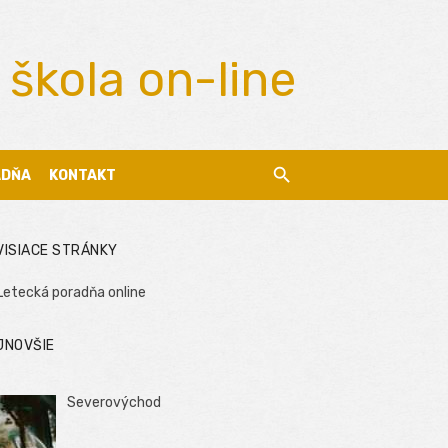
 škola on-line
ADŇA
KONTAKT
VISIACE STRÁNKY
Letecká poradňa online
JNOVŠIE
Severovýchod