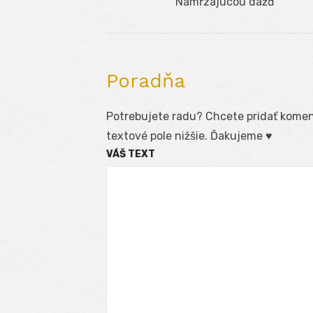
Previous
Namŕzajúcou dážď
v
post:
článku
Poradňa
Potrebujete radu? Chcete pridať koment
textové pole nižšie. Ďakujeme ♥
VÁŠ TEXT