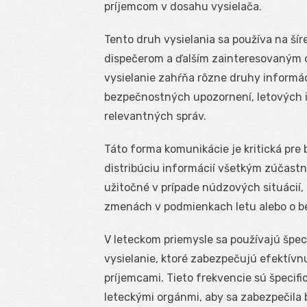
príjemcom v dosahu vysielača.
Tento druh vysielania sa používa na šír
dispečerom a ďalším zainteresovaným 
vysielanie zahŕňa rôzne druhy informá
bezpečnostných upozornení, letových in
relevantných správ.
Táto forma komunikácie je kritická pre
distribúciu informácií všetkým zúčast
užitočné v prípade núdzových situácií, 
zmenách v podmienkach letu alebo o b
V leteckom priemysle sa používajú špec
vysielanie, ktoré zabezpečujú efektívn
príjemcami. Tieto frekvencie sú špecifi
leteckými orgánmi, aby sa zabezpečila 