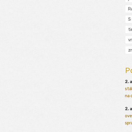
R
S
t
vr
zn
P
2. 
stá
na o
2. 
ove
sprá