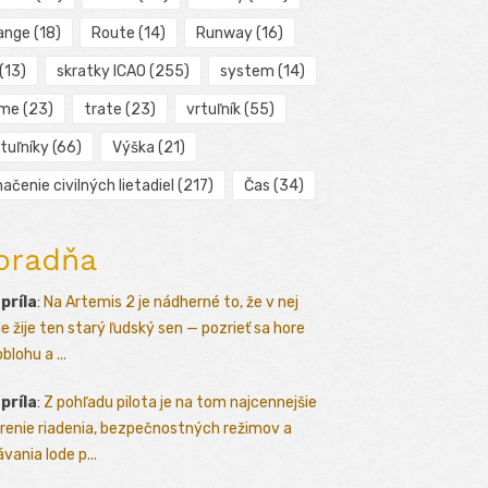
ange
(18)
Route
(14)
Runway
(16)
(13)
skratky ICAO
(255)
system
(14)
ime
(23)
trate
(23)
vrtuľník
(55)
tuľníky
(66)
Výška
(21)
ačenie civilných lietadiel
(217)
Čas
(34)
oradňa
apríla
:
Na Artemis 2 je nádherné to, že v nej
le žije ten starý ľudský sen — pozrieť sa hore
blohu a ...
apríla
:
Z pohľadu pilota je na tom najcennejšie
renie riadenia, bezpečnostných režimov a
vania lode p...