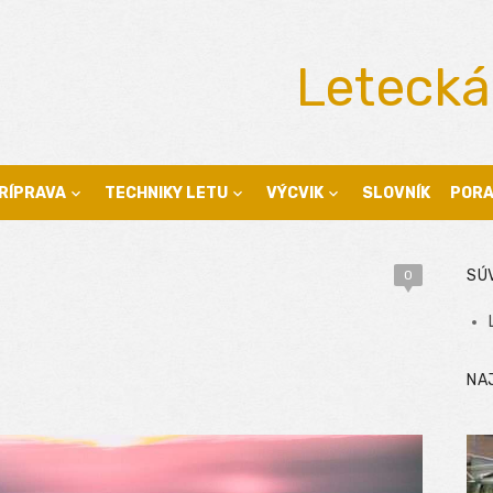
Letecká
RÍPRAVA
TECHNIKY LETU
VÝCVIK
SLOVNÍK
POR
SÚ
0
NA