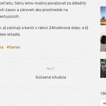
sť letu. Sériu letov možno považovať za dôležitý
ých časov a zároveň ako prostriedok na
estujúcich.
é: a) začínají a končí v rámci 24hodinové doby; a b)
lem letadla.
ia
Series
Next
Next
Súčasná situácia
post:
TÉ
ai