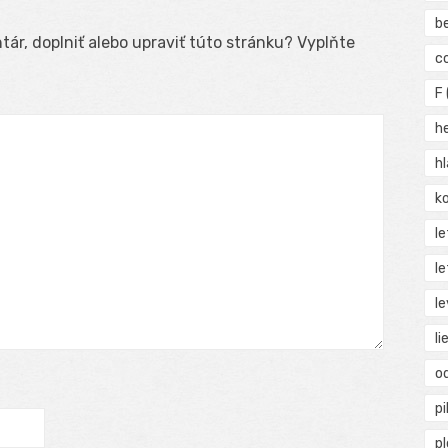
b
ár, doplniť alebo upraviť túto stránku? Vyplňte
c
F
h
h
ko
l
le
le
li
o
pi
p