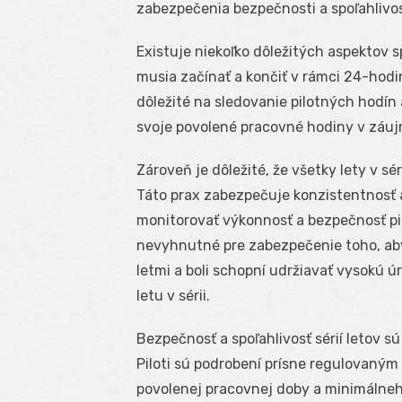
zabezpečenia bezpečnosti a spoľahlivos
Existuje niekoľko dôležitých aspektov sp
musia začínať a končiť v rámci 24-hod
dôležité na sledovanie pilotných hodín 
svoje povolené pracovné hodiny v záuj
Zároveň je dôležité, že všetky lety v s
Táto prax zabezpečuje konzistentnosť
monitorovať výkonnosť a bezpečnosť pil
nevyhnutné pre zabezpečenie toho, aby
letmi a boli schopní udržiavať vysokú 
letu v sérii.
Bezpečnosť a spoľahlivosť sérií letov sú
Piloti sú podrobení prísne regulovaný
povolenej pracovnej doby a minimálneh