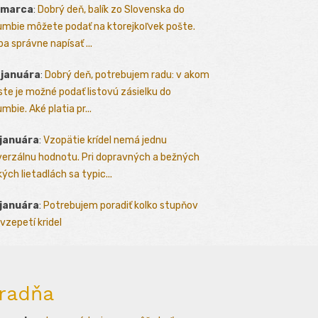
 marca
:
Dobrý deň, balík zo Slovenska do
umbie môžete podať na ktorejkoľvek pošte.
ba správne napísať ...
 januára
:
Dobrý deň, potrebujem radu: v akom
te je možné podať listovú zásielku do
mbie. Aké platia pr...
 januára
:
Vzopätie krídel nemá jednu
verzálnu hodnotu. Pri dopravných a bežných
kých lietadlách sa typic...
 januára
:
Potrebujem poradiť kolko stupňov
vzepetí kridel
radňa