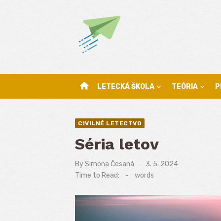
Skip
to
content
home
LETECKÁ ŠKOLA
TEÓRIA
P
CIVILNÉ LETECTVO
Séria letov
By
Simona Česaná
Posted
3. 5. 2024
on
Time to Read:
-
words