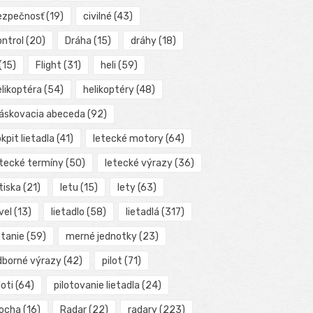
ezpečnosť
(19)
civilné
(43)
ontrol
(20)
Dráha
(15)
dráhy
(18)
(15)
Flight
(31)
heli
(59)
elikoptéra
(54)
helikoptéry
(48)
láskovacia abeceda
(92)
kpit lietadla
(41)
letecké motory
(64)
etecké termíny
(50)
letecké výrazy
(36)
tiska
(21)
letu
(15)
lety
(63)
vel
(13)
lietadlo
(58)
lietadlá
(317)
etanie
(59)
merné jednotky
(23)
dborné výrazy
(42)
pilot
(71)
loti
(64)
pilotovanie lietadla
(24)
locha
(16)
Radar
(22)
radary
(223)