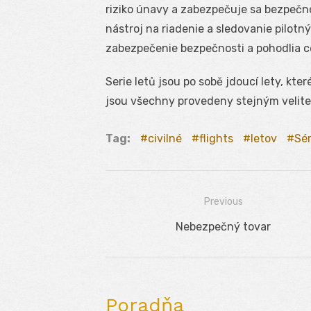
riziko únavy a zabezpečuje sa bezpečno
nástroj na riadenie a sledovanie pilotn
zabezpečenie bezpečnosti a pohodlia c
Serie letů jsou po sobě jdoucí lety, kter
jsou všechny provedeny stejným velite
Tag:
civilné
flights
letov
Sér
Previous
Navigácia
Previous
Nebezpečný tovar
v
post:
článku
Poradňa