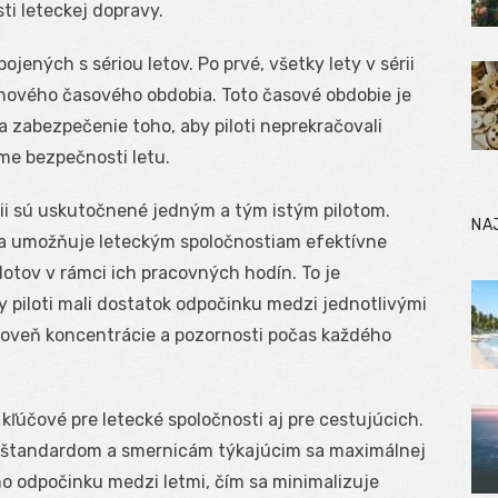
ti leteckej dopravy.
ojených s sériou letov. Po prvé, všetky lety v sérii
inového časového obdobia. Toto časové obdobie je
a zabezpečenie toho, aby piloti neprekračovali
me bezpečnosti letu.
érii sú uskutočnené jedným a tým istým pilotom.
NA
 a umožňuje leteckým spoločnostiam efektívne
otov v rámci ich pracovných hodín. To je
 piloti mali dostatok odpočinku medzi jednotlivými
úroveň koncentrácie a pozornosti počas každého
 kľúčové pre letecké spoločnosti aj pre cestujúcich.
m štandardom a smernicám týkajúcim sa maximálnej
o odpočinku medzi letmi, čím sa minimalizuje