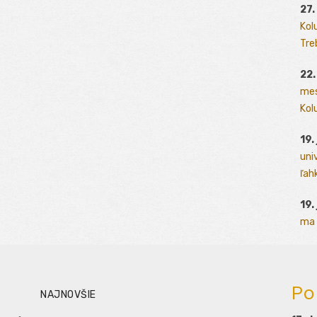
27.
Kol
Tre
22.
mes
Kolu
19.
uni
ľah
19.
ma 
Po
NAJNOVŠIE