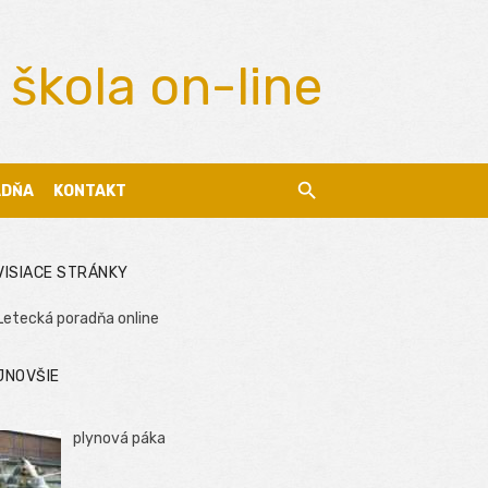
 škola on-line
ADŇA
KONTAKT
VISIACE STRÁNKY
Letecká poradňa online
JNOVŠIE
plynová páka