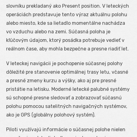
slovníku prekladaný ako Present position. V leteckých
operáciách predstavuje tento výraz aktuálnu polohu
alebo miesto, kde sa lietadlo momentálne nachádza
vo vzduchu alebo na zemi. Súčasná poloha je
kľúčovým údajom, ktorý posádka potrebuje vedieť v
reálnom čase, aby mohla bezpečne a presne riadiť let.
V leteckej navigácii je pochopenie súčasnej polohy
dôležité pre stanovenie optimálnej trasy letu, včasné
a presné zmeny kurzu a výšky, ako aj pre presné
pristátie na letisku. Moderné letecké palubné systémy
sú schopné presne sledovať a zobrazovať súčasnú
polohu pomocou satelitných navigačných systémov,
ako je GPS (globálny polohový systém).
Piloti využívajú informácie o súčasnej polohe nielen