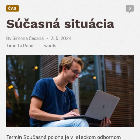
ČAS
0
Súčasná situácia
By
Simona Česaná
Posted
3. 5. 2024
on
Time to Read:
-
words
Termín Současná poloha je v leteckom odbornom