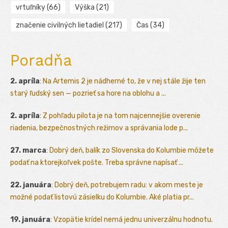
vrtuľníky
(66)
Výška
(21)
značenie civilných lietadiel
(217)
Čas
(34)
Poradňa
2. apríla
:
Na Artemis 2 je nádherné to, že v nej stále žije ten
starý ľudský sen — pozrieť sa hore na oblohu a ...
2. apríla
:
Z pohľadu pilota je na tom najcennejšie overenie
riadenia, bezpečnostných režimov a správania lode p...
27. marca
:
Dobrý deň, balík zo Slovenska do Kolumbie môžete
podať na ktorejkoľvek pošte. Treba správne napísať ...
22. januára
:
Dobrý deň, potrebujem radu: v akom meste je
možné podať listovú zásielku do Kolumbie. Aké platia pr...
19. januára
:
Vzopätie krídel nemá jednu univerzálnu hodnotu.