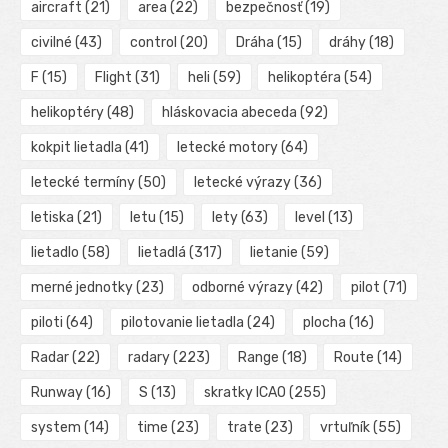
aircraft
(21)
area
(22)
bezpečnosť
(19)
civilné
(43)
control
(20)
Dráha
(15)
dráhy
(18)
F
(15)
Flight
(31)
heli
(59)
helikoptéra
(54)
helikoptéry
(48)
hláskovacia abeceda
(92)
kokpit lietadla
(41)
letecké motory
(64)
letecké termíny
(50)
letecké výrazy
(36)
letiska
(21)
letu
(15)
lety
(63)
level
(13)
lietadlo
(58)
lietadlá
(317)
lietanie
(59)
merné jednotky
(23)
odborné výrazy
(42)
pilot
(71)
piloti
(64)
pilotovanie lietadla
(24)
plocha
(16)
Radar
(22)
radary
(223)
Range
(18)
Route
(14)
Runway
(16)
S
(13)
skratky ICAO
(255)
system
(14)
time
(23)
trate
(23)
vrtuľník
(55)