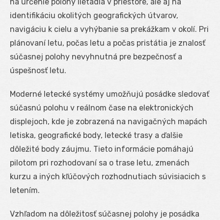
na určenie polohy lietadla v priestore, ale aj na
identifikáciu okolitých geografických útvarov,
navigáciu k cielu a vyhýbanie sa prekážkam v okolí. Pri
plánovaní letu, počas letu a počas pristátia je znalosť
súčasnej polohy nevyhnutná pre bezpečnosť a
úspešnosť letu.
Moderné letecké systémy umožňujú posádke sledovať
súčasnú polohu v reálnom čase na elektronických
displejoch, kde je zobrazená na navigačných mapách
letiska, geografické body, letecké trasy a ďalšie
dôležité body záujmu. Tieto informácie pomáhajú
pilotom pri rozhodovaní sa o trase letu, zmenách
kurzu a iných kľúčových rozhodnutiach súvisiacich s
letením.
Vzhľadom na dôležitosť súčasnej polohy je posádka