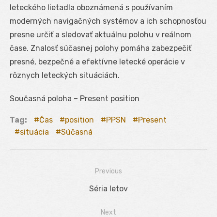
leteckého lietadla oboznámená s používaním
moderných navigačných systémov a ich schopnosťou
presne určiť a sledovať aktuálnu polohu v reálnom
čase. Znalosť súčasnej polohy pomáha zabezpečiť
presné, bezpečné a efektívne letecké operácie v
rôznych leteckých situáciách.
Současná poloha – Present position
Tag:
Čas
position
PPSN
Present
situácia
Súčasná
Previous
Navigácia
Previous
Séria letov
v
post:
Next