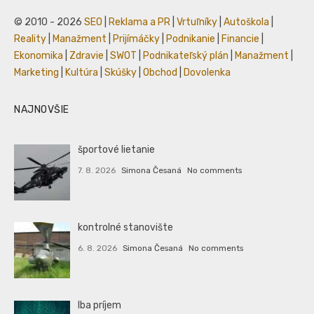
© 2010 - 2026
SEO
|
Reklama a PR
|
Vrtuľníky
|
Autoškola
|
Reality
|
Manažment
|
Prijímáčky
|
Podnikanie
|
Financie
|
Ekonomika
|
Zdravie
|
SWOT
|
Podnikateľský plán
|
Manažment
|
Marketing
|
Kultúra
|
Skúšky
|
Obchod
|
Dovolenka
NAJNOVŠIE
športové lietanie
7. 8. 2026
Simona Česaná
No comments
kontrolné stanovište
6. 8. 2026
Simona Česaná
No comments
Iba príjem