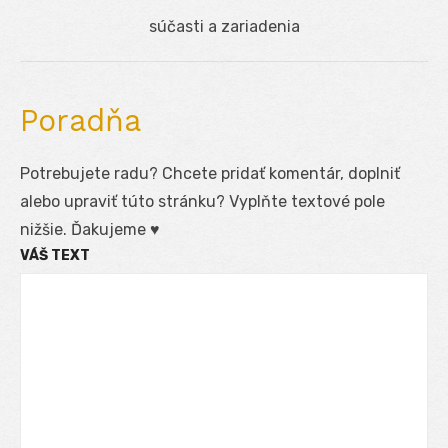
článku
Next
súčasti a zariadenia
post:
Poradňa
Potrebujete radu? Chcete pridať komentár, doplniť
alebo upraviť túto stránku? Vyplňte textové pole
nižšie. Ďakujeme ♥
VÁŠ TEXT