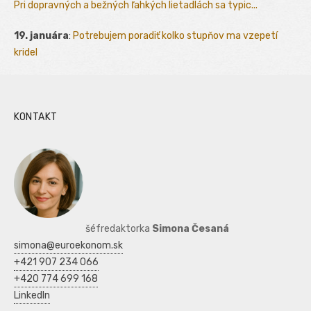
Pri dopravných a bežných ľahkých lietadlách sa typic...
19. januára
:
Potrebujem poradiť kolko stupňov ma vzepetí
kridel
KONTAKT
šéfredaktorka
Simona Česaná
simona@euroekonom.sk
+421 907 234 066
+420 774 699 168
LinkedIn