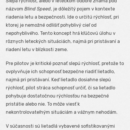
Slepá rýchlosť, alebo v leteckom odbore známa pod
názvom
Blind Speed
, je dôležitý pojem v kontexte
riadenia letu a bezpečnosti. Ide o určitú rýchlosť, pri
ktorej je nemožné odlišiť pohyblivý cieľ od
nepohyblivého. Tento koncept hrá kľúčovú úlohu v
rôznych leteckých situáciách, najmä pri pristávaní a
riadení letu v blízkosti zeme.
Pre pilotov je kritické poznať slepú rýchlosť, pretože to
ovplyvňuje ich schopnosť bezpečne riadiť lietadlo,
najmä pri pristávaní. Keď lietadlo dosiahne slepú
rýchlosť, pilot stráca schopnosť určiť, či sa lietadlo
pohybuje dostatočnou rýchlosťou na bezpečné
pristátie alebo nie. To môže viesť k
nekontrolovateľným situáciám a vážnym nehodám.
V súčasnosti sú lietadlá vybavené sofistikovanými