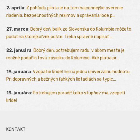
2. apríla
:
Z pohľadu pilota je na tom najcennejšie overenie
riadenia, bezpečnostných režimov a správania lode p...
27. marca
:
Dobrý deň, balík zo Slovenska do Kolumbie môžete
podať na ktorejkoľvek pošte. Treba správne napísať ...
22. januára
:
Dobrý deň, potrebujem radu: v akom meste je
možné podať listovú zásielku do Kolumbie. Aké platia pr...
19. januára
:
Vzopätie krídel nemá jednu univerzálnu hodnotu.
Pri dopravných a bežných ľahkých lietadlách sa typic...
19. januára
:
Potrebujem poradiť kolko stupňov ma vzepetí
kridel
KONTAKT