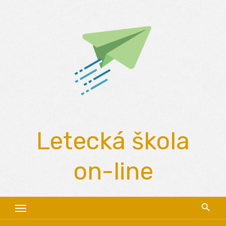
Skip
to
content
Letecká škola
on-line