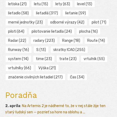
letiska
(21)
letu
(15)
lety
(63)
level
(13)
lietadlo
(58)
lietadlá
(317)
lietanie
(59)
merné jednotky
(23)
odborné výrazy
(42)
pilot
(71)
piloti
(64)
pilotovanie lietadla
(24)
plocha
(16)
Radar
(22)
radary
(223)
Range
(18)
Route
(14)
Runway
(16)
S
(13)
skratky ICAO
(255)
system
(14)
time
(23)
trate
(23)
vrtuľník
(55)
vrtuľníky
(66)
Výška
(21)
značenie civilných lietadiel
(217)
Čas
(34)
Poradňa
2. apríla
:
Na Artemis 2 je nádherné to, že v nej stále žije ten
starý ľudský sen — pozrieť sa hore na oblohu a ...