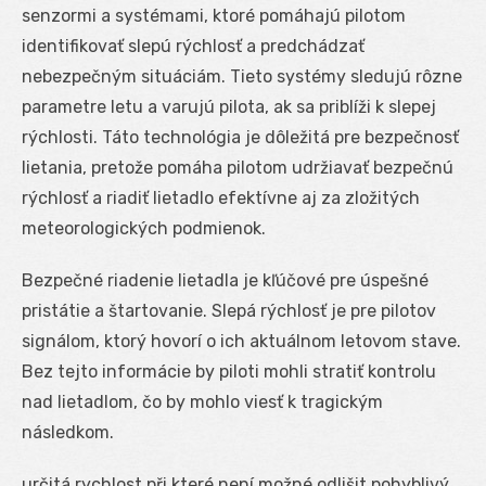
senzormi a systémami, ktoré pomáhajú pilotom
identifikovať slepú rýchlosť a predchádzať
nebezpečným situáciám. Tieto systémy sledujú rôzne
parametre letu a varujú pilota, ak sa priblíži k slepej
rýchlosti. Táto technológia je dôležitá pre bezpečnosť
lietania, pretože pomáha pilotom udržiavať bezpečnú
rýchlosť a riadiť lietadlo efektívne aj za zložitých
meteorologických podmienok.
Bezpečné riadenie lietadla je kľúčové pre úspešné
pristátie a štartovanie. Slepá rýchlosť je pre pilotov
signálom, ktorý hovorí o ich aktuálnom letovom stavе.
Bez tejto informácie by piloti mohli stratiť kontrolu
nad lietadlom, čo by mohlo viesť k tragickým
následkom.
určitá rychlost při které není možné odlišit pohyblivý