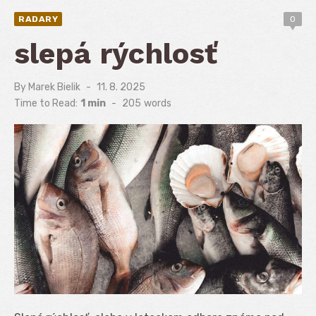
RADARY
0
slepá rýchlosť
By
Marek Bielik
Posted
11. 8. 2025
on
Time to Read:
1 min
-
205
words