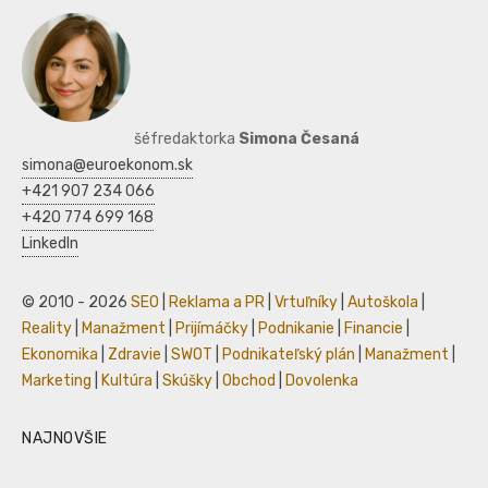
šéfredaktorka
Simona Česaná
simona@euroekonom.sk
+421 907 234 066
+420 774 699 168
LinkedIn
© 2010 - 2026
SEO
|
Reklama a PR
|
Vrtuľníky
|
Autoškola
|
Reality
|
Manažment
|
Prijímáčky
|
Podnikanie
|
Financie
|
Ekonomika
|
Zdravie
|
SWOT
|
Podnikateľský plán
|
Manažment
|
Marketing
|
Kultúra
|
Skúšky
|
Obchod
|
Dovolenka
NAJNOVŠIE