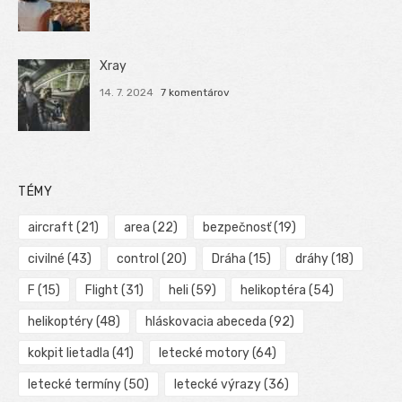
Xray
14. 7. 2024
7 komentárov
TÉMY
aircraft
(21)
area
(22)
bezpečnosť
(19)
civilné
(43)
control
(20)
Dráha
(15)
dráhy
(18)
F
(15)
Flight
(31)
heli
(59)
helikoptéra
(54)
helikoptéry
(48)
hláskovacia abeceda
(92)
kokpit lietadla
(41)
letecké motory
(64)
letecké termíny
(50)
letecké výrazy
(36)