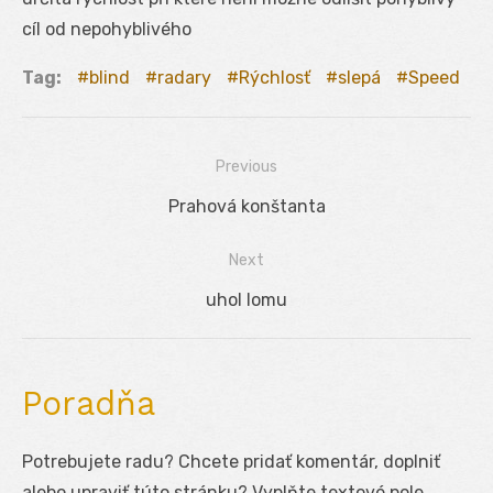
cíl od nepohyblivého
Tag:
blind
radary
Rýchlosť
slepá
Speed
Previous
Navigácia
Previous
Prahová konštanta
v
post:
Next
článku
Next
uhol lomu
post:
Poradňa
Potrebujete radu? Chcete pridať komentár, doplniť
alebo upraviť túto stránku? Vyplňte textové pole