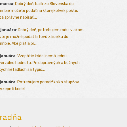
 marca
:
Dobrý deň, balík zo Slovenska do
umbie môžete podať na ktorejkoľvek pošte.
ba správne napísať ...
 januára
:
Dobrý deň, potrebujem radu: v akom
te je možné podať listovú zásielku do
mbie. Aké platia pr...
 januára
:
Vzopätie krídel nemá jednu
verzálnu hodnotu. Pri dopravných a bežných
kých lietadlách sa typic...
 januára
:
Potrebujem poradiť kolko stupňov
vzepetí kridel
radňa