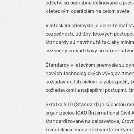
odvetví sú podrobne definované a presn
k leteckým operáciám na celom svete.
V leteckom priemysle je dôležité mať s
bezpečnosti, údržby, letových postupov
štandardy sú navrhnuté tak, aby minimal
bezpečný prevádzkový prostredníctvom 
Štandardy v leteckom priemysle sú dyn
nových technologických vývojov, zmen
požiadaviek. Ich cieľom je zabezpečiť, 
požiadavkami a najlepšími postupmi, čí
Skratka STD (Standard) je súčasťou m
organizáciou ICAO (International Civil A
štandardizované na celosvetovej úrovn
komunikácie medzi rôznymi leteckými su