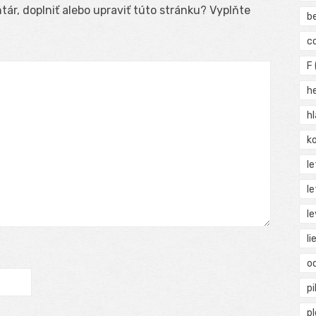
ár, doplniť alebo upraviť túto stránku? Vyplňte
b
c
F
h
h
ko
l
le
le
li
o
pi
p