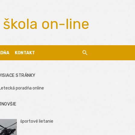
 škola on-line
ADŇA
KONTAKT
VISIACE STRÁNKY
Letecká poradňa online
JNOVŠIE
športové lietanie