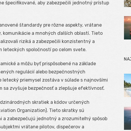
e špecifikované, aby zabezpečili jednotný prístup
tanovené štandardy pre rôzne aspekty, vrátane
, komunikácie a mnohých ďalších oblastí. Tieto
izovali riziká a zabezpečili konzistentný a
leteckých spoločností po celom svete.
NA
amické a môžu byť prispôsobené na základe
ených regulácií alebo bezpečnostných
že letecký priemysel zostáva v súlade s najnovšími
m sa zvyšuje bezpečnosť a zlepšuje efektívnosť.
edzinárodných skratiek a kódov určených
viation Organization). Tieto skratky sú
i a zabezpečujú jednotný a zrozumiteľný spôsob
bjektmi vrátane pilotov, dispečerov a