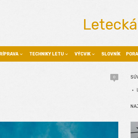
Letecká
RÍPRAVA
TECHNIKY LETU
VÝCVIK
SLOVNÍK
POR
SÚ
0
NA