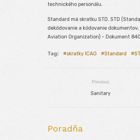
technického personálu.
Standard má skratku STD. STD (Standar
dekódovanie a kódovanie dokumentov, kt
Aviation Organization) – Dokument 840
Tag:
skratky ICAO
Standard
S
Previous
Navigácia
Previous
Sanitary
v
post:
článku
Poradňa