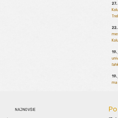
27.
Kol
Tre
22.
mes
Kolu
19.
uni
ľah
19.
ma 
Po
NAJNOVŠIE