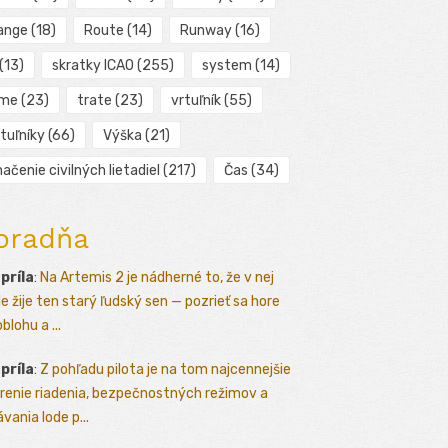
ange
(18)
Route
(14)
Runway
(16)
(13)
skratky ICAO
(255)
system
(14)
ime
(23)
trate
(23)
vrtuľník
(55)
tuľníky
(66)
Výška
(21)
ačenie civilných lietadiel
(217)
Čas
(34)
oradňa
apríla
:
Na Artemis 2 je nádherné to, že v nej
le žije ten starý ľudský sen — pozrieť sa hore
blohu a ...
apríla
:
Z pohľadu pilota je na tom najcennejšie
renie riadenia, bezpečnostných režimov a
vania lode p...