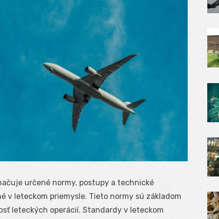
načuje určené normy, postupy a technické
ané v leteckom priemysle. Tieto normy sú základom
nosť leteckých operácií. Standardy v leteckom