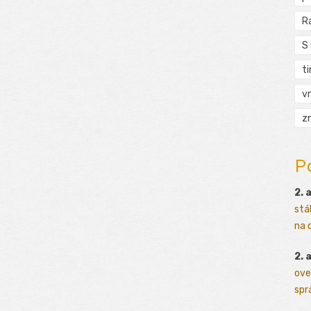
R
S
t
vr
zn
P
2. 
stá
na o
2. 
ove
sprá