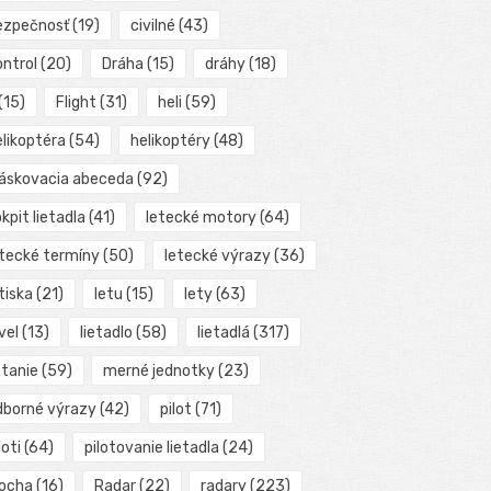
ezpečnosť
(19)
civilné
(43)
ontrol
(20)
Dráha
(15)
dráhy
(18)
(15)
Flight
(31)
heli
(59)
elikoptéra
(54)
helikoptéry
(48)
láskovacia abeceda
(92)
kpit lietadla
(41)
letecké motory
(64)
etecké termíny
(50)
letecké výrazy
(36)
tiska
(21)
letu
(15)
lety
(63)
vel
(13)
lietadlo
(58)
lietadlá
(317)
etanie
(59)
merné jednotky
(23)
dborné výrazy
(42)
pilot
(71)
loti
(64)
pilotovanie lietadla
(24)
locha
(16)
Radar
(22)
radary
(223)