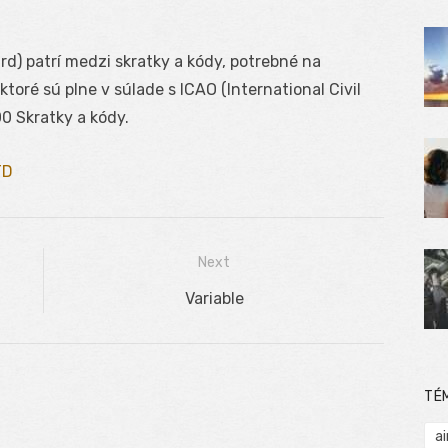
d) patrí medzi skratky a kódy, potrebné na
oré sú plne v súlade s ICAO (International Civil
0 Skratky a kódy.
TD
Next
Next
Variable
post:
TÉ
ai