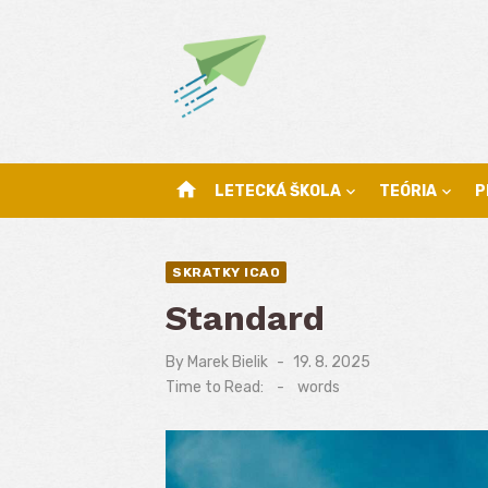
Skip
to
content
home
LETECKÁ ŠKOLA
TEÓRIA
P
SKRATKY ICAO
Standard
By
Marek Bielik
Posted
19. 8. 2025
on
Time to Read:
-
words