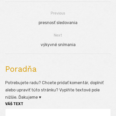
Previous
Navigácia
Previous
presnosť sledovania
v
post:
Next
článku
Next
výkyvné snímania
post:
Poradňa
Potrebujete radu? Chcete pridať komentár, doplniť
alebo upraviť túto stránku? Vyplňte textové pole
nižšie. Ďakujeme ♥
VÁŠ TEXT