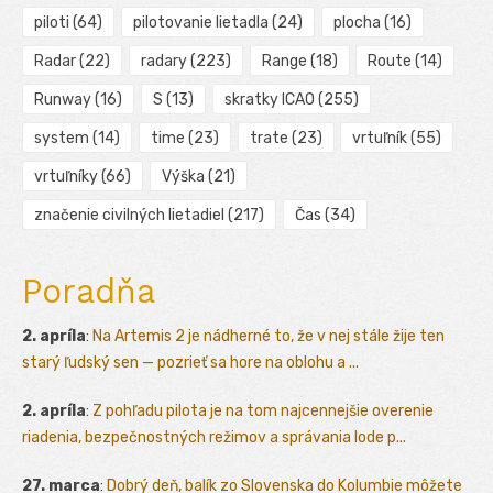
piloti
(64)
pilotovanie lietadla
(24)
plocha
(16)
Radar
(22)
radary
(223)
Range
(18)
Route
(14)
Runway
(16)
S
(13)
skratky ICAO
(255)
system
(14)
time
(23)
trate
(23)
vrtuľník
(55)
vrtuľníky
(66)
Výška
(21)
značenie civilných lietadiel
(217)
Čas
(34)
Poradňa
2. apríla
:
Na Artemis 2 je nádherné to, že v nej stále žije ten
starý ľudský sen — pozrieť sa hore na oblohu a ...
2. apríla
:
Z pohľadu pilota je na tom najcennejšie overenie
riadenia, bezpečnostných režimov a správania lode p...
27. marca
:
Dobrý deň, balík zo Slovenska do Kolumbie môžete