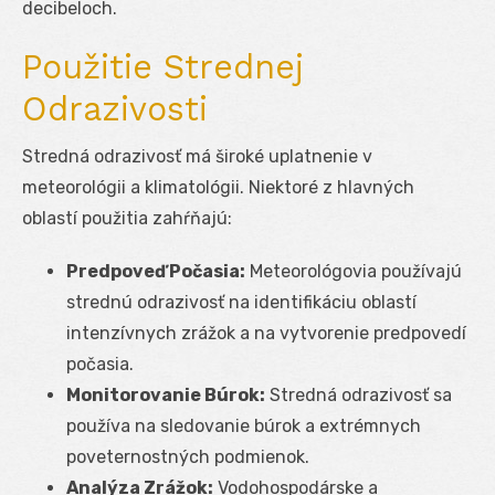
decibeloch.
Použitie Strednej
Odrazivosti
Stredná odrazivosť má široké uplatnenie v
meteorológii a klimatológii. Niektoré z hlavných
oblastí použitia zahŕňajú:
Predpoveď Počasia:
Meteorológovia používajú
strednú odrazivosť na identifikáciu oblastí
intenzívnych zrážok a na vytvorenie predpovedí
počasia.
Monitorovanie Búrok:
Stredná odrazivosť sa
používa na sledovanie búrok a extrémnych
poveternostných podmienok.
Analýza Zrážok:
Vodohospodárske a