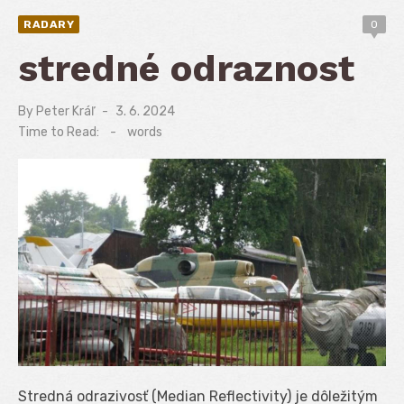
RADARY
0
stredné odraznost
By
Peter Kráľ
Posted
3. 6. 2024
on
Time to Read:
-
words
Stredná odrazivosť (Median Reflectivity) je dôležitým