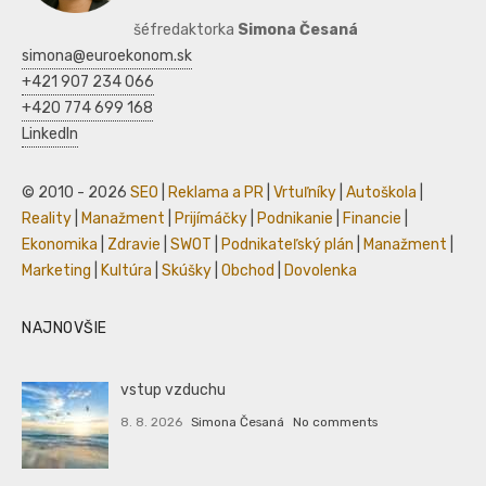
šéfredaktorka
Simona Česaná
simona@euroekonom.sk
+421 907 234 066
+420 774 699 168
LinkedIn
© 2010 - 2026
SEO
|
Reklama a PR
|
Vrtuľníky
|
Autoškola
|
Reality
|
Manažment
|
Prijímáčky
|
Podnikanie
|
Financie
|
Ekonomika
|
Zdravie
|
SWOT
|
Podnikateľský plán
|
Manažment
|
Marketing
|
Kultúra
|
Skúšky
|
Obchod
|
Dovolenka
NAJNOVŠIE
vstup vzduchu
8. 8. 2026
Simona Česaná
No comments