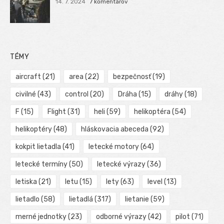
14. 7. 2024
7 komentárov
TÉMY
aircraft
(21)
area
(22)
bezpečnosť
(19)
civilné
(43)
control
(20)
Dráha
(15)
dráhy
(18)
F
(15)
Flight
(31)
heli
(59)
helikoptéra
(54)
helikoptéry
(48)
hláskovacia abeceda
(92)
kokpit lietadla
(41)
letecké motory
(64)
letecké termíny
(50)
letecké výrazy
(36)
letiska
(21)
letu
(15)
lety
(63)
level
(13)
lietadlo
(58)
lietadlá
(317)
lietanie
(59)
merné jednotky
(23)
odborné výrazy
(42)
pilot
(71)