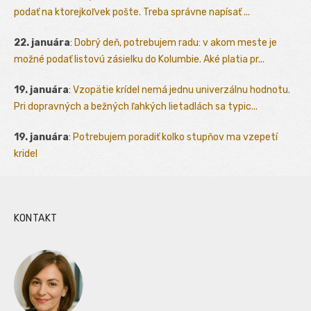
podať na ktorejkoľvek pošte. Treba správne napísať ...
22. januára
:
Dobrý deň, potrebujem radu: v akom meste je
možné podať listovú zásielku do Kolumbie. Aké platia pr...
19. januára
:
Vzopätie krídel nemá jednu univerzálnu hodnotu.
Pri dopravných a bežných ľahkých lietadlách sa typic...
19. januára
:
Potrebujem poradiť kolko stupňov ma vzepetí
kridel
KONTAKT