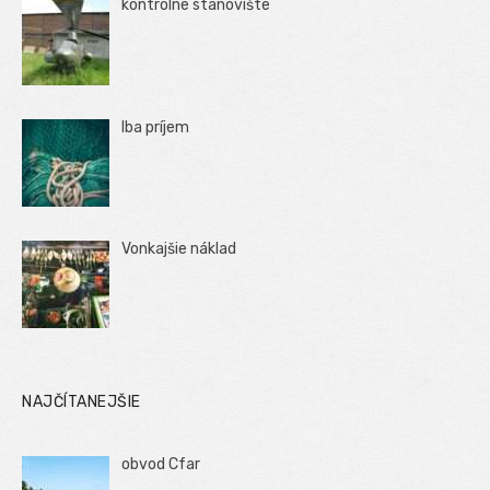
kontrolné stanovište
Iba príjem
Vonkajšie náklad
NAJČÍTANEJŠIE
obvod Cfar