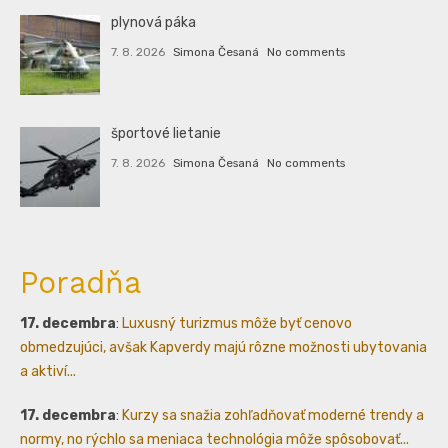
plynová páka
7. 8. 2026
Simona Česaná
No comments
športové lietanie
7. 8. 2026
Simona Česaná
No comments
Poradňa
17. decembra
:
Luxusný turizmus môže byť cenovo
obmedzujúci, avšak Kapverdy majú rôzne možnosti ubytovania
a aktiví...
17. decembra
:
Kurzy sa snažia zohľadňovať moderné trendy a
normy, no rýchlo sa meniaca technológia môže spôsobovať...