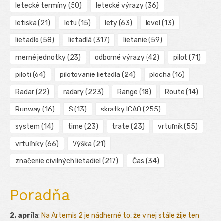
letecké termíny
(50)
letecké výrazy
(36)
letiska
(21)
letu
(15)
lety
(63)
level
(13)
lietadlo
(58)
lietadlá
(317)
lietanie
(59)
merné jednotky
(23)
odborné výrazy
(42)
pilot
(71)
piloti
(64)
pilotovanie lietadla
(24)
plocha
(16)
Radar
(22)
radary
(223)
Range
(18)
Route
(14)
Runway
(16)
S
(13)
skratky ICAO
(255)
system
(14)
time
(23)
trate
(23)
vrtuľník
(55)
vrtuľníky
(66)
Výška
(21)
značenie civilných lietadiel
(217)
Čas
(34)
Poradňa
2. apríla
:
Na Artemis 2 je nádherné to, že v nej stále žije ten