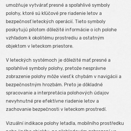
umožňuje vytvárať presné a spoľahlivé symboly
polohy, ktoré sú kľúčové pre riadenie letov a
bezpečnosť leteckých operácií. Tieto symboly
poskytujú pilotom dôležité informácie o ich polohe
vzhľadom k okolitému prostrediu a ostatným
objektom v leteckom priestore.
V leteckých systémoch je dôležité mať presné a
spoľahlivé symboly polohy, pretože nesprávne
zobrazenie polohy môže viesť k chybám v navigácii a
bezpečnostným hrozbám. Preto je dôkladné
spracovanie a interpretácia polohových údajov
nevyhnutné pre efektívne riadenie letov a
zachovanie bezpečnosti v leteckom prostredí.
Vizuální indikace polohy letadla, mobilního prostředku