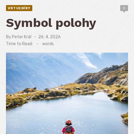
VRTUĽNÍKY
0
Symbol polohy
By
Peter Kráľ
Posted
26. 4. 2026
on
Time to Read:
-
words