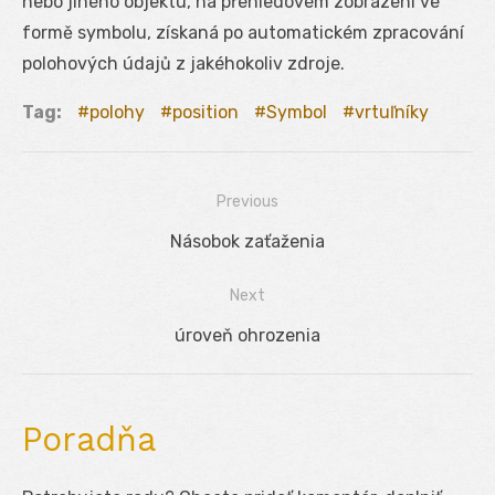
nebo jiného objektu, na přehledovém zobrazení ve
formě symbolu, získaná po automatickém zpracování
polohových údajů z jakéhokoliv zdroje.
Tag:
polohy
position
Symbol
vrtuľníky
Previous
Navigácia
Previous
Násobok zaťaženia
v
post:
Next
článku
Next
úroveň ohrozenia
post:
Poradňa