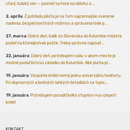
starý ľudský sen — pozrieť sa hore na oblohu a ...
2. apríla
:
Z pohľadu pilota je na tom najcennejšie overenie
riadenia, bezpečnostných režimov a správania lode p...
27. marca
:
Dobrý deň, balík zo Slovenska do Kolumbie môžete
podať na ktorejkoľvek pošte. Treba správne napísať ...
22. januára
:
Dobrý deň, potrebujem radu: v akom meste je
možné podať listovú zásielku do Kolumbie. Aké platia pr...
19. januára
:
Vzopätie krídel nemá jednu univerzálnu hodnotu.
Pri dopravných a bežných ľahkých lietadlách sa typic...
19. januára
:
Potrebujem poradiť kolko stupňov ma vzepetí
kridel
KONTAKT