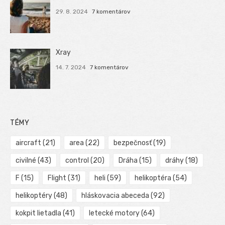
29. 8. 2024
7 komentárov
Xray
14. 7. 2024
7 komentárov
TÉMY
aircraft
(21)
area
(22)
bezpečnosť
(19)
civilné
(43)
control
(20)
Dráha
(15)
dráhy
(18)
F
(15)
Flight
(31)
heli
(59)
helikoptéra
(54)
helikoptéry
(48)
hláskovacia abeceda
(92)
kokpit lietadla
(41)
letecké motory
(64)