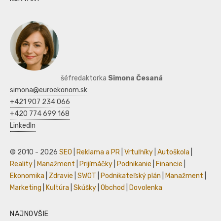
šéfredaktorka
Simona Česaná
simona@euroekonom.sk
+421 907 234 066
+420 774 699 168
LinkedIn
© 2010 - 2026
SEO
|
Reklama a PR
|
Vrtuľníky
|
Autoškola
|
Reality
|
Manažment
|
Prijímáčky
|
Podnikanie
|
Financie
|
Ekonomika
|
Zdravie
|
SWOT
|
Podnikateľský plán
|
Manažment
|
Marketing
|
Kultúra
|
Skúšky
|
Obchod
|
Dovolenka
NAJNOVŠIE